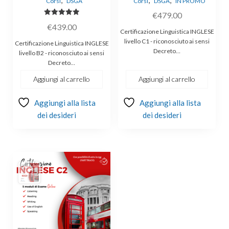
,
,
,
Corsi
DSGA
Corsi
DSGA
IN PROMO
€
479.00
Valutato
€
439.00
5.00
Certificazione Linguistica INGLESE
su 5
livello C1 - riconosciuto ai sensi
Certificazione Linguistica INGLESE
Decreto…
livello B2 - riconosciuto ai sensi
Decreto…
Aggiungi al carrello
Aggiungi al carrello
Aggiungi alla lista
Aggiungi alla lista
dei desideri
dei desideri