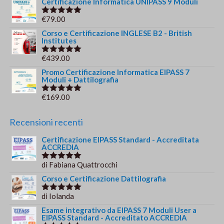
Certificazione Informatica UNIPASS 9 Moduli
originale
attuale
€
79.00
Valutato
era:
è:
5.00
su 5
Corso e Certificazione INGLESE B2 - British
€244.00.
€179.00.
Institutes
€
439.00
Valutato
5.00
su 5
Promo Certificazione Informatica EIPASS 7
Moduli + Dattilografia
€
169.00
Valutato
5.00
su 5
Recensioni recenti
Certificazione EIPASS Standard - Accreditata
ACCREDIA
di Fabiana Quattrocchi
Valutato
5
su 5
Corso e Certificazione Dattilografia
di Iolanda
Valutato
5
su 5
Esame integrativo da EIPASS 7 Moduli User a
EIPASS Standard - Accreditato ACCREDIA