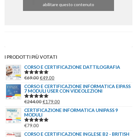
abilitare questo contenuto
I PRODOTTI PIÙ VOTATI
CORSO E CERTIFICAZIONE DATTILOGRAFIA
IL
IL
€
69.00
€
49.00
VALUTATO
5.00
SU 5
PREZZO
PREZZO
CORSO E CERTIFICAZIONE INFORMATICA EIPASS
7 MODULI USER CON VIDEOLEZIONI
ORIGINALE
ATTUALE
ERA:
È:
IL
IL
€
244.00
€
179.00
VALUTATO
€69.00.
€49.00.
5.00
SU 5
PREZZO
PREZZO
CERTIFICAZIONE INFORMATICA UNIPASS 9
MODULI
ORIGINALE
ATTUALE
ERA:
È:
€
79.00
VALUTATO
€244.00.
€179.00.
5.00
SU 5
CORSO E CERTIFICAZIONE INGLESE B2 - BRITISH