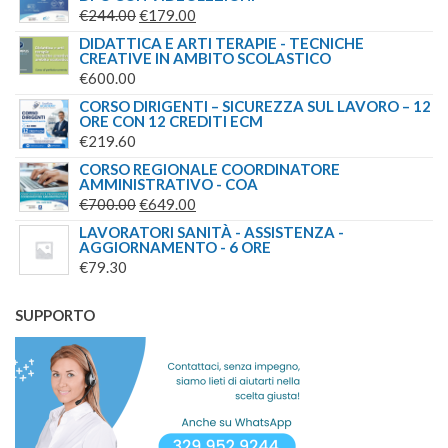
IL
IL
€
244.00
€
179.00
PREZZO
PREZZO
DIDATTICA E ARTI TERAPIE - TECNICHE
CREATIVE IN AMBITO SCOLASTICO
ORIGINALE
ATTUALE
€
600.00
ERA:
È:
CORSO DIRIGENTI – SICUREZZA SUL LAVORO – 12
€244.00.
€179.00.
ORE CON 12 CREDITI ECM
€
219.60
CORSO REGIONALE COORDINATORE
AMMINISTRATIVO - COA
IL
IL
€
700.00
€
649.00
PREZZO
PREZZO
LAVORATORI SANITÀ - ASSISTENZA -
AGGIORNAMENTO - 6 ORE
ORIGINALE
ATTUALE
€
79.30
ERA:
È:
€700.00.
€649.00.
SUPPORTO