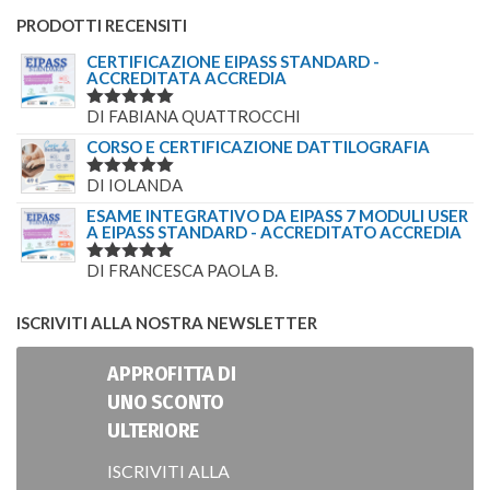
PRODOTTI RECENSITI
CERTIFICAZIONE EIPASS STANDARD -
ACCREDITATA ACCREDIA
DI FABIANA QUATTROCCHI
VALUTATO
5
SU 5
CORSO E CERTIFICAZIONE DATTILOGRAFIA
DI IOLANDA
VALUTATO
5
SU 5
ESAME INTEGRATIVO DA EIPASS 7 MODULI USER
A EIPASS STANDARD - ACCREDITATO ACCREDIA
DI FRANCESCA PAOLA B.
VALUTATO
5
SU 5
ISCRIVITI ALLA NOSTRA NEWSLETTER
APPROFITTA DI
UNO SCONTO
ULTERIORE
ISCRIVITI ALLA