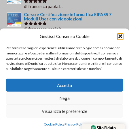
di francesca paola b.
Valutato
5
su 5
Corso e Certificazione informatica EIPASS 7
Moduli User con videolezioni
di francesca paola b.
Valutato
5
su 5
Gestisci Consenso Cookie
Certificazione informatica EIPASS 7 Moduli User
di Gianluca Di Giacomo
Valutato
5
Per fornire le migliori esperienze, utilizziamo tecnologie come i cookie per
su 5
memorizzare e/o accedere alle informazioni del dispositivo. Il consenso a
queste tecnologie ci permetterà di elaborare dati come il comportamento di
Orario e informazioni
navigazione o ID unici su questo sito. Non acconsentire o ritirare il consenso
può influire negativamente su alcune caratteristiche e funzioni.
Via Gaudio Maiori
84013 Cava de' Tirreni
Accetta
+39 329 952 9244
info@solsisacademy.it
Nega
Lun-Ven: 09:30-18:30, Sab: 10:00-12:00
Pausa pranzo: 13:30-15:30
Visualizza le preferenze
© Copyright - SOLSIS Academy by SOLUZIONE E
Cookie Policy
Privacy Policy
SISTEMI di Catino Valentino - Via Gaudio Maiori - 84013
Sito Fidato