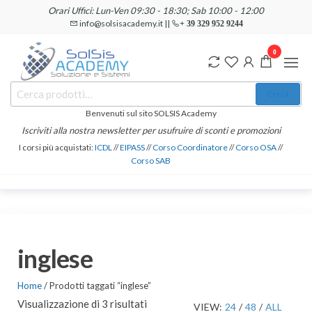
Salta
Orari Uffici: Lun-Ven 09:30 - 18:30; Sab 10:00 - 12:00
e
info@solsisacademy.it ||
+ 39 329 952 9244
vai
0
al
contenuto
SOLSIS
Cerca:
Corsi e
Cerca
Certificazioni
Academy
Informatiche
Benvenuti sul sito SOLSIS Academy
e
Iscriviti alla nostra newsletter per usufruire di sconti e promozioni
Linguistiche
I corsi più acquistati:
ICDL
//
EIPASS
//
Corso Coordinatore
//
Corso OSA
//
Corso SAB
inglese
Home
/ Prodotti taggati “inglese”
Visualizzazione di 3 risultati
VIEW:
24
/
48
/
ALL