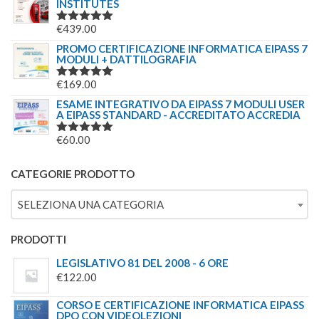
INSTITUTES
€
439.00
VALUTATO
5.00
SU 5
PROMO CERTIFICAZIONE INFORMATICA EIPASS 7
MODULI + DATTILOGRAFIA
€
169.00
VALUTATO
5.00
SU 5
ESAME INTEGRATIVO DA EIPASS 7 MODULI USER
A EIPASS STANDARD - ACCREDITATO ACCREDIA
€
60.00
VALUTATO
5.00
SU 5
CATEGORIE PRODOTTO
SELEZIONA UNA CATEGORIA
PRODOTTI
LEGISLATIVO 81 DEL 2008 - 6 ORE
€
122.00
CORSO E CERTIFICAZIONE INFORMATICA EIPASS
DPO CON VIDEOLEZIONI