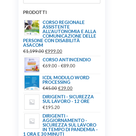
PRODOTTI
CORSO REGIONALE
ASSISTENTE
ALL'AUTONOMIA E ALLA
COMUNICAZIONE DELLE
PERSONE CON DISABILITÀ
ASACOM
IL
IL
€
1,199.00
€
999.00
PREZZO
PREZZO
CORSO ANTINCENDIO
ORIGINALE
ATTUALE
FASCIA
€
69.00
-
€
89.00
ERA:
È:
DI
ICDL MODULO WORD
€1,199.00.
€999.00.
PREZZO:
PROCESSING
DA
IL
IL
€
45.00
€
39.00
€69.00
PREZZO
PREZZO
DIRIGENTI - SICUREZZA
SUL LAVORO - 12 ORE
A
ORIGINALE
ATTUALE
€
195.20
€89.00
ERA:
È:
DIRIGENTI -
€45.00.
€39.00.
AGGIORNAMENTO -
SICUREZZA SUL LAVORO
IN TEMPO DI PANDEMIA -
1 ORA E 30 MINUTI