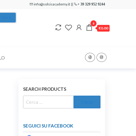
info@solsisacademy.it ||
+ 39 329 952 9244
Cerca
0
€0.00
LO
SEARCH PRODUCTS
RICERCA
PER:
SEGUICI SU FACEBOOK