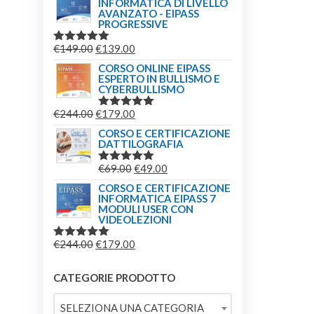
INFORMATICA DI LIVELLO
ORIGINALE
ATTUALE
AVANZATO - EIPASS
ERA:
È:
PROGRESSIVE
€209.00.
€179.00.
IL
IL
€
149.00
€
139.00
VALUTATO
5.00
SU 5
PREZZO
PREZZO
CORSO ONLINE EIPASS
ESPERTO IN BULLISMO E
ORIGINALE
ATTUALE
CYBERBULLISMO
ERA:
È:
IL
IL
€
244.00
€
179.00
€149.00.
€139.00.
VALUTATO
5.00
SU 5
PREZZO
PREZZO
CORSO E CERTIFICAZIONE
DATTILOGRAFIA
ORIGINALE
ATTUALE
ERA:
È:
IL
IL
€
69.00
€
49.00
VALUTATO
€244.00.
€179.00.
5.00
SU 5
PREZZO
PREZZO
CORSO E CERTIFICAZIONE
INFORMATICA EIPASS 7
ORIGINALE
ATTUALE
MODULI USER CON
ERA:
È:
VIDEOLEZIONI
€69.00.
€49.00.
IL
IL
€
244.00
€
179.00
VALUTATO
5.00
SU 5
PREZZO
PREZZO
ORIGINALE
ATTUALE
CATEGORIE PRODOTTO
ERA:
È:
SELEZIONA UNA CATEGORIA
€244.00.
€179.00.