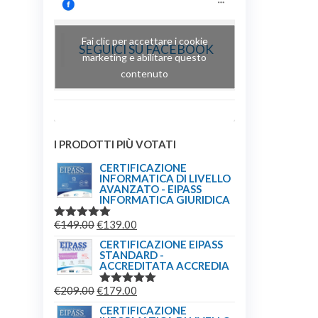
Fai clic per accettare i cookie
SEGUICI SU FACEBOOK
marketing e abilitare questo
contenuto
I PRODOTTI PIÙ VOTATI
CERTIFICAZIONE
INFORMATICA DI LIVELLO
AVANZATO - EIPASS
INFORMATICA GIURIDICA
IL
IL
€
149.00
€
139.00
VALUTATO
5.00
SU 5
PREZZO
PREZZO
CERTIFICAZIONE EIPASS
STANDARD -
ORIGINALE
ATTUALE
ACCREDITATA ACCREDIA
ERA:
È:
IL
IL
€
209.00
€
179.00
€149.00.
€139.00.
VALUTATO
5.00
SU 5
PREZZO
PREZZO
CERTIFICAZIONE