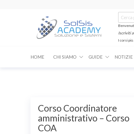
Salta
e
Cerca:
vai
al
Benvenuti
contenuto
Iscriviti
I corsi più
SOLSIS
Corsi e
Certificazioni
Academy
Informatiche
HOME
CHI SIAMO
GUIDE
NOTIZIE
e
Linguistiche
Corso Coordinatore
amministrativo – Corso
COA