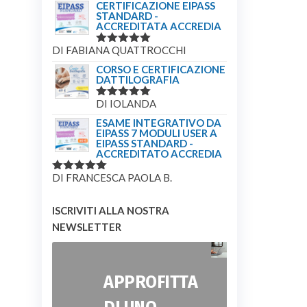
CERTIFICAZIONE EIPASS
STANDARD -
ACCREDITATA ACCREDIA
DI FABIANA QUATTROCCHI
VALUTATO
5
SU 5
CORSO E CERTIFICAZIONE
DATTILOGRAFIA
DI IOLANDA
VALUTATO
5
SU 5
ESAME INTEGRATIVO DA
EIPASS 7 MODULI USER A
EIPASS STANDARD -
ACCREDITATO ACCREDIA
DI FRANCESCA PAOLA B.
VALUTATO
5
SU 5
ISCRIVITI ALLA NOSTRA
NEWSLETTER
APPROFITTA