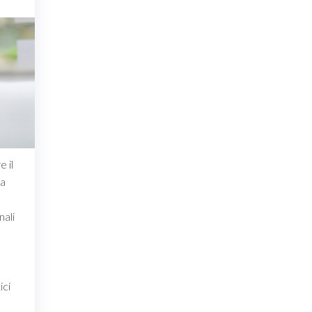
e il
ra
nali
ici