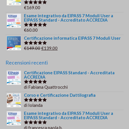
€
169.00
Valutato
5.00
su 5
Esame integrativo da EIPASS 7 Moduli User a
EIPASS Standard - Accreditato ACCREDIA
€
60.00
Valutato
5.00
su 5
Certificazione informatica EIPASS 7 Moduli User
Il
Il
€
149.00
€
139.00
Valutato
5.00
su 5
prezzo
prezzo
originale
attuale
Recensioni recenti
era:
è:
Certificazione EIPASS Standard - Accreditata
€149.00.
€139.00.
ACCREDIA
di Fabiana Quattrocchi
Valutato
5
su 5
Corso e Certificazione Dattilografia
di Iolanda
Valutato
5
su 5
Esame integrativo da EIPASS 7 Moduli User a
EIPASS Standard - Accreditato ACCREDIA
di francesca paola b.
Valutato
5