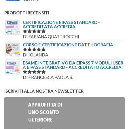
PRODOTTI RECENSITI
CERTIFICAZIONE EIPASS STANDARD -
ACCREDITATA ACCREDIA
DI FABIANA QUATTROCCHI
VALUTATO
5
SU 5
CORSO E CERTIFICAZIONE DATTILOGRAFIA
DI IOLANDA
VALUTATO
5
SU 5
ESAME INTEGRATIVO DA EIPASS 7 MODULI USER
A EIPASS STANDARD - ACCREDITATO ACCREDIA
DI FRANCESCA PAOLA B.
VALUTATO
5
SU 5
ISCRIVITI ALLA NOSTRA NEWSLETTER
APPROFITTA DI
UNO SCONTO
ULTERIORE