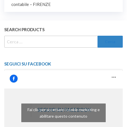
articoli
delle tecniche, per il
contabile – FIRENZE
Dipartimento di scienze
per la…
SEARCH PRODUCTS
RICERCA
PER:
SEGUICI SU FACEBOOK
SEGUICI SU FACEBOOK
Fai clic per accettare i cookie marketing e
abilitare questo contenuto