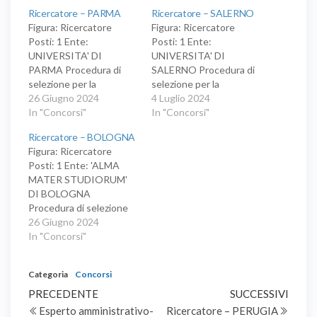
Ricercatore – PARMA
Ricercatore – SALERNO
Figura: Ricercatore
Figura: Ricercatore
Posti: 1 Ente:
Posti: 1 Ente:
UNIVERSITA' DI
UNIVERSITA' DI
PARMA Procedura di
SALERNO Procedura di
selezione per la
selezione per la
copertura di un posto di
26 Giugno 2024
copertura di un posto di
4 Luglio 2024
ricercatore a tempo
In "Concorsi"
ricercatore a tempo
In "Concorsi"
determinato in tenure
determinato e pieno,
Ricercatore – BOLOGNA
track della durata di sei
GSD 13/ECON-10 -
Figura: Ricercatore
anni e pieno, GSD
Scienze merceologiche,
Posti: 1 Ente: 'ALMA
12/GIUR-05 - Diritto
per il Dipartimento di
MATER STUDIORUM'
costituzionale e
scienze aziendali -
DI BOLOGNA
pubblico, per il
Management &
Procedura di selezione
Dipartimento di
Innovation Systems.
per la copertura di un
26 Giugno 2024
giurisprudenza, studi
posto di ricercatore, a
In "Concorsi"
politici e internazionali.
tempo determinato della
durata di trentasei mesi
Categoria
Concorsi
e pieno, GSD 11/PHIL-
Navigazione
Articolo
02 - Logica, storia e
Artic
PRECEDENTE
SUCCESSIVI
filosofia delle scienze e
precedente
succe
Esperto amministrativo-
Ricercatore – PERUGIA