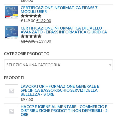
€
60.00
VALUTATO
5.00
SU 5
CERTIFICAZIONE INFORMATICA EIPASS 7
MODULI USER
IL
IL
€
149.00
€
139.00
VALUTATO
5.00
SU 5
PREZZO
PREZZO
CERTIFICAZIONE INFORMATICA DI LIVELLO
AVANZATO - EIPASS INFORMATICA GIURIDICA
ORIGINALE
ATTUALE
ERA:
È:
IL
IL
€
149.00
€
139.00
VALUTATO
€149.00.
€139.00.
5.00
SU 5
PREZZO
PREZZO
ORIGINALE
ATTUALE
CATEGORIE PRODOTTO
ERA:
È:
SELEZIONA UNA CATEGORIA
€149.00.
€139.00.
PRODOTTI
LAVORATORI - FORMAZIONE GENERALE E
SPECIFICA BASSO RISCHIO SERVIZI DELLA
BELLEZZA - 8 ORE
€
97.60
HACCP E IGIENE ALIMENTARE - COMMERCIO E
DISTRIBUZIONE PRODOTTI NON DEPERIBILI - 2
ORE