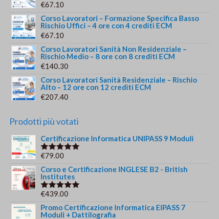
€
67.10
Corso Lavoratori – Formazione Specifica Basso
Rischio Uffici – 4 ore con 4 crediti ECM
€
67.10
Corso Lavoratori Sanità Non Residenziale –
Rischio Medio – 8 ore con 8 crediti ECM
€
140.30
Corso Lavoratori Sanità Residenziale – Rischio
Alto – 12 ore con 12 crediti ECM
€
207.40
Prodotti più votati
Certificazione Informatica UNIPASS 9 Moduli
€
79.00
Valutato
5.00
su 5
Corso e Certificazione INGLESE B2 - British
Institutes
€
439.00
Valutato
5.00
su 5
Promo Certificazione Informatica EIPASS 7
Moduli + Dattilografia