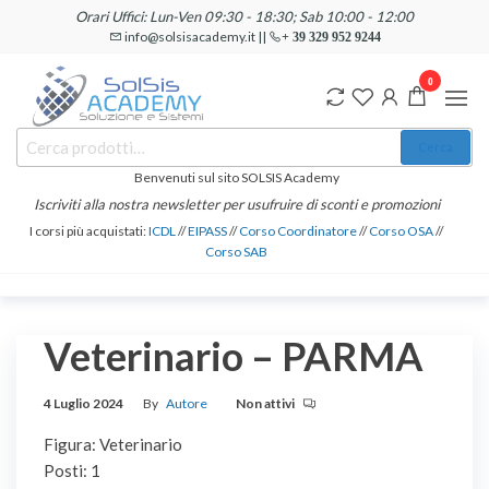
Salta
Orari Uffici: Lun-Ven 09:30 - 18:30; Sab 10:00 - 12:00
e
info@solsisacademy.it ||
+ 39 329 952 9244
vai
0
al
contenuto
SOLSIS
Cerca:
Corsi e
Cerca
Certificazioni
Academy
Informatiche
Benvenuti sul sito SOLSIS Academy
e
Iscriviti alla nostra newsletter per usufruire di sconti e promozioni
Linguistiche
I corsi più acquistati:
ICDL
//
EIPASS
//
Corso Coordinatore
//
Corso OSA
//
Corso SAB
Veterinario – PARMA
4 Luglio 2024
By
Autore
Non attivi
Figura: Veterinario
Posti: 1