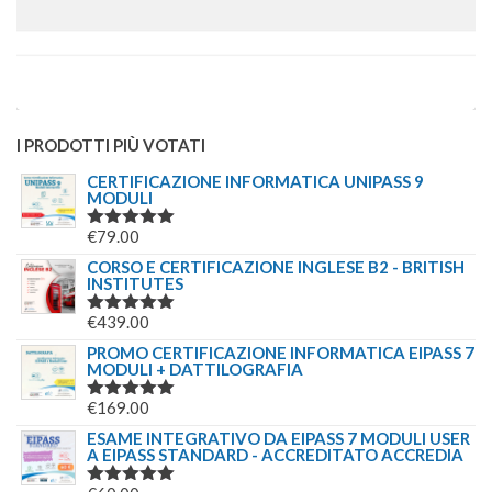
I PRODOTTI PIÙ VOTATI
CERTIFICAZIONE INFORMATICA UNIPASS 9
MODULI
€
79.00
VALUTATO
5.00
SU 5
CORSO E CERTIFICAZIONE INGLESE B2 - BRITISH
INSTITUTES
€
439.00
VALUTATO
5.00
SU 5
PROMO CERTIFICAZIONE INFORMATICA EIPASS 7
MODULI + DATTILOGRAFIA
€
169.00
VALUTATO
5.00
SU 5
ESAME INTEGRATIVO DA EIPASS 7 MODULI USER
A EIPASS STANDARD - ACCREDITATO ACCREDIA