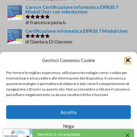
su 5
Corso e Certificazione informatica EIPASS 7
Moduli User con videolezioni
di francesca paola b.
Valutato
5
su 5
Certificazione informatica EIPASS 7 Moduli User
di Gianluca Di Giacomo
Valutato
5
su 5
Orario e informazioni
Gestisci Consenso Cookie
Via Gaudio Maiori
Per fornire le migliori esperienze, utilizziamo tecnologie come i cookie per
84013 Cava de' Tirreni
memorizzare e/o accedere alle informazioni del dispositivo. Il consenso a
+39 329 952 9244
queste tecnologie ci permetterà di elaborare dati come il comportamento di
navigazione o ID unici su questo sito. Non acconsentire o ritirare il consenso
info@solsisacademy.it
può influire negativamente su alcune caratteristiche e funzioni.
Lun-Ven: 09:30-18:30, Sab: 10:00-12:00
Pausa pranzo: 13:30-15:30
Accetta
© Copyright - SOLSIS Academy by SOLUZIONE E
Nega
SISTEMI di Catino Valentino - Via Gaudio Maiori - 84013
Cava De' Tirreni (SA) - P.Iva 04893790651 REA: