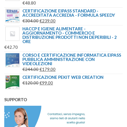
€
48.80
CERTIFICAZIONE EIPASS STANDARD -
ACCREDITATA ACCREDIA - FORMULA SPEEDY
IL
IL
€
304.00
€
239.00
PREZZO
PREZZO
HACCP E IGIENE ALIMENTARE -
AGGIORNAMENTO - COMMERCIO E
ORIGINALE
ATTUALE
DISTRIBUZIONE PRODOTTI NON DEPERIBILI - 2
ERA:
È:
ORE
€
42.70
€304.00.
€239.00.
CORSO E CERTIFICAZIONE INFORMATICA EIPASS
PUBBLICA AMMINISTRAZIONE CON
VIDEOLEZIONI
IL
IL
€
244.00
€
179.00
PREZZO
PREZZO
CERTIFICAZIONE PEKIT WEB CREATION
ORIGINALE
IL
IL
ATTUALE
€
120.00
€
99.00
ERA:
PREZZO
PREZZO
È:
€244.00.
ORIGINALE
ATTUALE
€179.00.
SUPPORTO
ERA:
È:
€120.00.
€99.00.