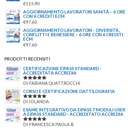
€
115.90
AGGIORNAMENTO LAVORATORI SANITÀ – 6 ORE
CON 6 CREDITI ECM
€
97.60
AGGIORNAMENTO LAVORATORI – DIVERSITÀ,
CONFLITTI E BENESSERE – 6 ORE CON 6 CREDITI
ECM
€
97.60
PRODOTTI RECENSITI
CERTIFICAZIONE EIPASS STANDARD -
ACCREDITATA ACCREDIA
DI FABIANA QUATTROCCHI
VALUTATO
5
SU 5
CORSO E CERTIFICAZIONE DATTILOGRAFIA
DI IOLANDA
VALUTATO
5
SU 5
ESAME INTEGRATIVO DA EIPASS 7 MODULI USER
A EIPASS STANDARD - ACCREDITATO ACCREDIA
DI FRANCESCA PAOLA B.
VALUTATO
5
SU 5