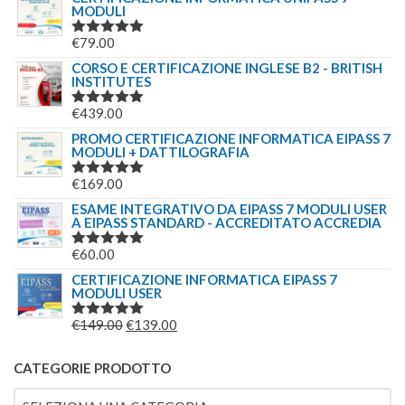
MODULI
ORIGINALE
ATTUALE
ERA:
È:
€
79.00
VALUTATO
€244.00.
€179.00.
5.00
SU 5
CORSO E CERTIFICAZIONE INGLESE B2 - BRITISH
INSTITUTES
€
439.00
VALUTATO
5.00
SU 5
PROMO CERTIFICAZIONE INFORMATICA EIPASS 7
MODULI + DATTILOGRAFIA
€
169.00
VALUTATO
5.00
SU 5
ESAME INTEGRATIVO DA EIPASS 7 MODULI USER
A EIPASS STANDARD - ACCREDITATO ACCREDIA
€
60.00
VALUTATO
5.00
SU 5
CERTIFICAZIONE INFORMATICA EIPASS 7
MODULI USER
IL
IL
€
149.00
€
139.00
VALUTATO
5.00
SU 5
PREZZO
PREZZO
ORIGINALE
ATTUALE
CATEGORIE PRODOTTO
ERA:
È: