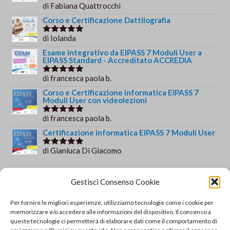
di Fabiana Quattrocchi
Valutato
5
su 5
Corso e Certificazione Dattilografia
di Iolanda
Valutato
5
su 5
Esame integrativo da EIPASS 7 Moduli User a
EIPASS Standard - Accreditato ACCREDIA
di francesca paola b.
Valutato
5
su 5
Corso e Certificazione informatica EIPASS 7
Moduli User con videolezioni
di francesca paola b.
Valutato
5
su 5
Certificazione informatica EIPASS 7 Moduli User
di Gianluca Di Giacomo
Valutato
5
su 5
Orario e informazioni
Gestisci Consenso Cookie
Via Gaudio Maiori
Per fornire le migliori esperienze, utilizziamo tecnologie come i cookie per
84013 Cava de' Tirreni
memorizzare e/o accedere alle informazioni del dispositivo. Il consenso a
+39 329 952 9244
queste tecnologie ci permetterà di elaborare dati come il comportamento di