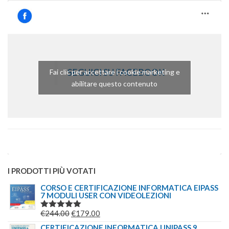
SEGUICI SU FACEBOOK
Fai clic per accettare i cookie marketing e
abilitare questo contenuto
I PRODOTTI PIÙ VOTATI
CORSO E CERTIFICAZIONE INFORMATICA EIPASS
7 MODULI USER CON VIDEOLEZIONI
IL
IL
€
244.00
€
179.00
VALUTATO
5.00
SU 5
PREZZO
PREZZO
CERTIFICAZIONE INFORMATICA UNIPASS 9