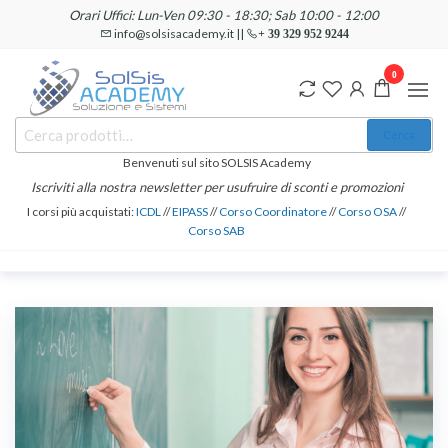
Salta
Orari Uffici: Lun-Ven 09:30 - 18:30; Sab 10:00 - 12:00
e
info@solsisacademy.it ||
+ 39 329 952 9244
vai
0
al
contenuto
SOLSIS
Cerca:
Corsi e
Cerca
Certificazioni
Academy
Informatiche
Benvenuti sul sito SOLSIS Academy
e
Iscriviti alla nostra newsletter per usufruire di sconti e promozioni
Linguistiche
I corsi più acquistati:
ICDL
//
EIPASS
//
Corso Coordinatore
//
Corso OSA
//
Corso SAB