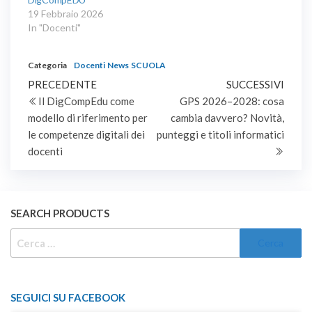
19 Febbraio 2026
In "Docenti"
Categoria
Docenti
News
SCUOLA
Navigazione
Articolo
Artic
PRECEDENTE
SUCCESSIVI
precedente
succe
Il DigCompEdu come
GPS 2026–2028: cosa
articoli
modello di riferimento per
cambia davvero? Novità,
le competenze digitali dei
punteggi e titoli informatici
docenti
SEARCH PRODUCTS
RICERCA
PER:
SEGUICI SU FACEBOOK