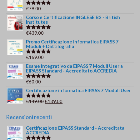
€
79.00
Valutato
5.00
su 5
Corso e Certificazione INGLESE B2 - British
Institutes
€
439.00
Valutato
5.00
su 5
Promo Certificazione Informatica EIPASS 7
Moduli + Dattilografia
€
169.00
Valutato
5.00
su 5
Esame integrativo da EIPASS 7 Moduli User a
EIPASS Standard - Accreditato ACCREDIA
€
60.00
Valutato
5.00
su 5
Certificazione informatica EIPASS 7 Moduli User
Il
Il
€
149.00
€
139.00
Valutato
5.00
su 5
prezzo
prezzo
originale
attuale
Recensioni recenti
era:
è:
Certificazione EIPASS Standard - Accreditata
€149.00.
€139.00.
ACCREDIA