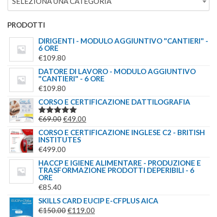
SELEZIONA UNA CATEGORIA
€149.00.
€139.00.
PRODOTTI
DIRIGENTI - MODULO AGGIUNTIVO "CANTIERI" -
6 ORE
€
109.80
DATORE DI LAVORO - MODULO AGGIUNTIVO
"CANTIERI" - 6 ORE
€
109.80
CORSO E CERTIFICAZIONE DATTILOGRAFIA
IL
IL
€
69.00
€
49.00
VALUTATO
5.00
SU 5
PREZZO
PREZZO
CORSO E CERTIFICAZIONE INGLESE C2 - BRITISH
INSTITUTES
ORIGINALE
ATTUALE
€
499.00
ERA:
È:
HACCP E IGIENE ALIMENTARE - PRODUZIONE E
€69.00.
€49.00.
TRASFORMAZIONE PRODOTTI DEPERIBILI - 6
ORE
€
85.40
SKILLS CARD EUCIP E-CFPLUS AICA
IL
IL
€
150.00
€
119.00