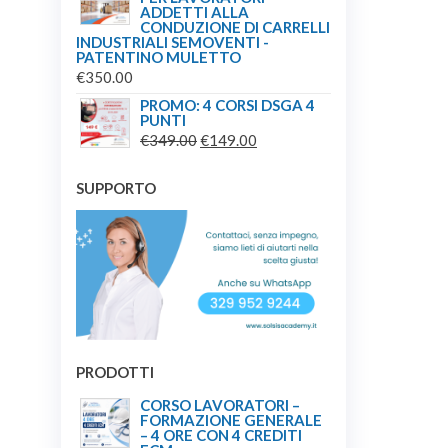
ADDETTI ALLA
CONDUZIONE DI CARRELLI
INDUSTRIALI SEMOVENTI -
PATENTINO MULETTO
€
350.00
PROMO: 4 CORSI DSGA 4
PUNTI
IL
IL
€
349.00
€
149.00
PREZZO
PREZZO
ORIGINALE
ATTUALE
SUPPORTO
ERA:
È:
€349.00.
€149.00.
PRODOTTI
CORSO LAVORATORI –
FORMAZIONE GENERALE
– 4 ORE CON 4 CREDITI