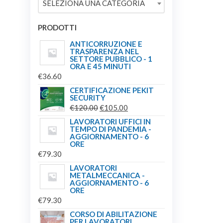
SELEZIONA UNA CATEGORIA
€209.00.
€179.00.
PRODOTTI
ANTICORRUZIONE E
TRASPARENZA NEL
SETTORE PUBBLICO - 1
ORA E 45 MINUTI
€
36.60
CERTIFICAZIONE PEKIT
SECURITY
IL
IL
€
120.00
€
105.00
PREZZO
PREZZO
LAVORATORI UFFICI IN
TEMPO DI PANDEMIA -
ORIGINALE
ATTUALE
AGGIORNAMENTO - 6
ERA:
È:
ORE
€
79.30
€120.00.
€105.00.
LAVORATORI
METALMECCANICA -
AGGIORNAMENTO - 6
ORE
€
79.30
CORSO DI ABILITAZIONE
PER LAVORATORI