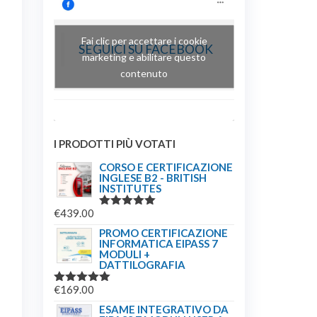
Fai clic per accettare i cookie
SEGUICI SU FACEBOOK
marketing e abilitare questo
contenuto
I PRODOTTI PIÙ VOTATI
CORSO E CERTIFICAZIONE
INGLESE B2 - BRITISH
INSTITUTES
€
439.00
VALUTATO
5.00
SU 5
PROMO CERTIFICAZIONE
INFORMATICA EIPASS 7
MODULI +
DATTILOGRAFIA
€
169.00
VALUTATO
5.00
SU 5
ESAME INTEGRATIVO DA