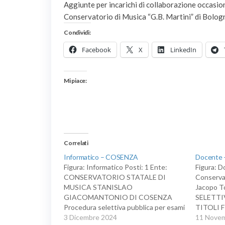
Aggiunte per incarichi di collaborazione occasion
Conservatorio di Musica “G.B. Martini” di Bolog
Condividi:
Facebook
X
LinkedIn
Mi piace:
Correlati
Informatico – COSENZA
Docente 
Figura: Informatico Posti: 1 Ente:
Figura: D
CONSERVATORIO STATALE DI
Conservat
MUSICA STANISLAO
Jacopo 
GIACOMANTONIO DI COSENZA
SELETTI
Procedura selettiva pubblica per esami
TITOLI 
e titoli AREA Assistenti Settore
3 Dicembre 2024
FORMAZ
11 Nove