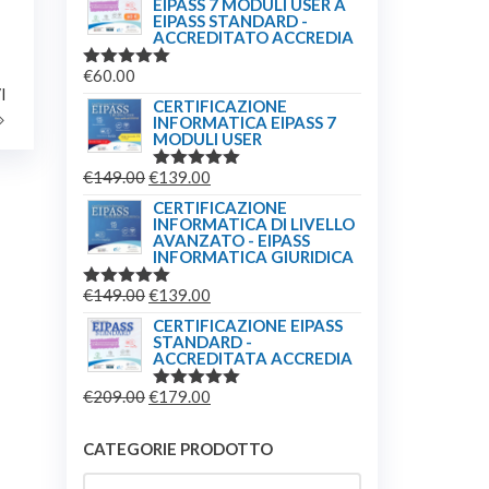
EIPASS 7 MODULI USER A
EIPASS STANDARD -
ACCREDITATO ACCREDIA
€
60.00
VALUTATO
Articolo
I
5.00
SU 5
CERTIFICAZIONE
successivo
INFORMATICA EIPASS 7
MODULI USER
IL
IL
€
149.00
€
139.00
VALUTATO
5.00
SU 5
PREZZO
PREZZO
CERTIFICAZIONE
INFORMATICA DI LIVELLO
ORIGINALE
ATTUALE
AVANZATO - EIPASS
ERA:
È:
INFORMATICA GIURIDICA
€149.00.
€139.00.
IL
IL
€
149.00
€
139.00
VALUTATO
5.00
SU 5
PREZZO
PREZZO
CERTIFICAZIONE EIPASS
STANDARD -
ORIGINALE
ATTUALE
ACCREDITATA ACCREDIA
ERA:
È:
IL
IL
€
209.00
€
179.00
€149.00.
€139.00.
VALUTATO
5.00
SU 5
PREZZO
PREZZO
ORIGINALE
ATTUALE
CATEGORIE PRODOTTO
ERA:
È: