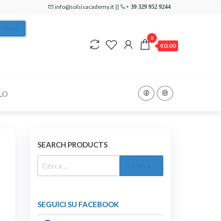
info@solsisacademy.it ||
+ 39 329 952 9244
Cerca
0
€0.00
LO
SEARCH PRODUCTS
RICERCA
PER:
SEGUICI SU FACEBOOK