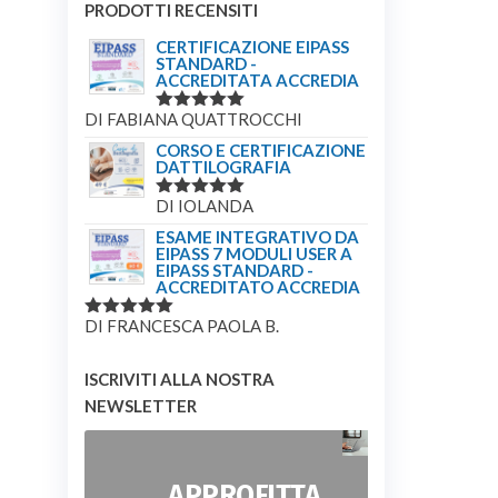
PRODOTTI RECENSITI
CERTIFICAZIONE EIPASS
STANDARD -
ACCREDITATA ACCREDIA
DI FABIANA QUATTROCCHI
VALUTATO
5
SU 5
CORSO E CERTIFICAZIONE
DATTILOGRAFIA
DI IOLANDA
VALUTATO
5
SU 5
ESAME INTEGRATIVO DA
EIPASS 7 MODULI USER A
EIPASS STANDARD -
ACCREDITATO ACCREDIA
DI FRANCESCA PAOLA B.
VALUTATO
5
SU 5
ISCRIVITI ALLA NOSTRA
NEWSLETTER
APPROFITTA