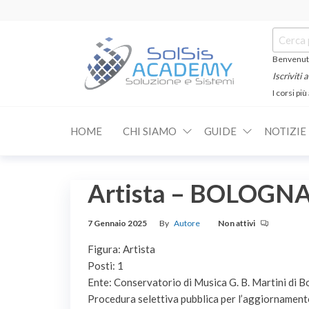
Salta
e
Cerca:
vai
al
Benvenuti
contenuto
Iscriviti
I corsi più
SOLSIS
Corsi e
Certificazioni
Academy
Informatiche
HOME
CHI SIAMO
GUIDE
NOTIZIE
e
Linguistiche
Artista – BOLOGN
7 Gennaio 2025
By
Autore
Non attivi
Figura: Artista
Posti: 1
Ente: Conservatorio di Musica G. B. Martini di 
Procedura selettiva pubblica per l’aggiornamento