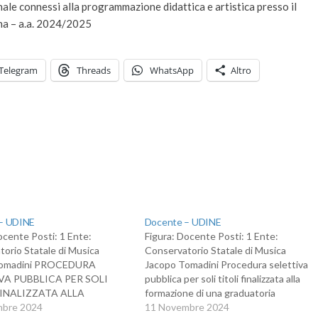
ale connessi alla programmazione didattica e artistica presso il
na – a.a. 2024/2025
Telegram
Threads
WhatsApp
Altro
– UDINE
Docente – UDINE
ocente Posti: 1 Ente:
Figura: Docente Posti: 1 Ente:
orio Statale di Musica
Conservatorio Statale di Musica
Tomadini PROCEDURA
Jacopo Tomadini Procedura selettiva
VA PUBBLICA PER SOLI
pubblica per soli titoli finalizzata alla
FINALIZZATA ALLA
formazione di una graduatoria
IONE DI UNA
mbre 2024
d'istituto settore disciplinare
11 Novembre 2024