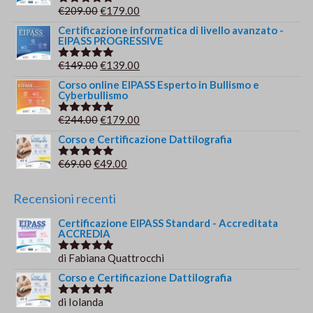
era:
è:
Il
Il
€
209.00
€
179.00
Valutato
€149.00.
€139.00.
5.00
su 5
prezzo
prezzo
Certificazione informatica di livello avanzato -
EIPASS PROGRESSIVE
originale
attuale
era:
è:
Il
Il
€
149.00
€
139.00
Valutato
€209.00.
€179.00.
5.00
su 5
prezzo
prezzo
Corso online EIPASS Esperto in Bullismo e
Cyberbullismo
originale
attuale
era:
è:
Il
Il
€
244.00
€
179.00
Valutato
€149.00.
€139.00.
5.00
su 5
prezzo
prezzo
Corso e Certificazione Dattilografia
originale
attuale
Il
Il
€
69.00
€
49.00
Valutato
era:
è:
5.00
su 5
prezzo
prezzo
€244.00.
€179.00.
originale
attuale
Recensioni recenti
era:
è:
Certificazione EIPASS Standard - Accreditata
€69.00.
€49.00.
ACCREDIA
di Fabiana Quattrocchi
Valutato
5
su 5
Corso e Certificazione Dattilografia
di Iolanda
Valutato
5