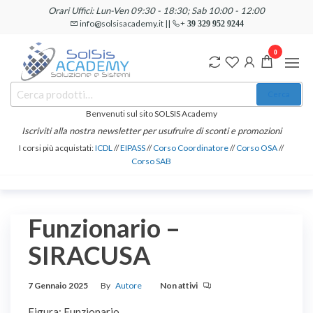
Salta
Orari Uffici: Lun-Ven 09:30 - 18:30; Sab 10:00 - 12:00
e
info@solsisacademy.it ||
+ 39 329 952 9244
vai
0
al
contenuto
SOLSIS
Cerca:
Corsi e
Cerca
Certificazioni
Academy
Informatiche
Benvenuti sul sito SOLSIS Academy
e
Iscriviti alla nostra newsletter per usufruire di sconti e promozioni
Linguistiche
I corsi più acquistati:
ICDL
//
EIPASS
//
Corso Coordinatore
//
Corso OSA
//
Corso SAB
Funzionario –
SIRACUSA
7 Gennaio 2025
By
Autore
Non attivi
Figura: Funzionario