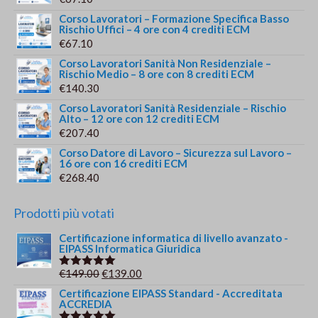
Corso Lavoratori – Formazione Specifica Basso
Rischio Uffici – 4 ore con 4 crediti ECM
€
67.10
Corso Lavoratori Sanità Non Residenziale –
Rischio Medio – 8 ore con 8 crediti ECM
€
140.30
Corso Lavoratori Sanità Residenziale – Rischio
Alto – 12 ore con 12 crediti ECM
€
207.40
Corso Datore di Lavoro – Sicurezza sul Lavoro –
16 ore con 16 crediti ECM
€
268.40
Prodotti più votati
Certificazione informatica di livello avanzato -
EIPASS Informatica Giuridica
Il
Il
€
149.00
€
139.00
Valutato
5.00
su 5
prezzo
prezzo
Certificazione EIPASS Standard - Accreditata
ACCREDIA
originale
attuale