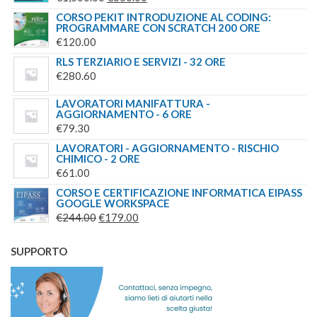
PREZZO
PREZZO
CORSO PEKIT INTRODUZIONE AL CODING:
PROGRAMMARE CON SCRATCH 200 ORE
ORIGINALE
ATTUALE
€
120.00
ERA:
È:
RLS TERZIARIO E SERVIZI - 32 ORE
€1,500.00.
€650.00.
€
280.60
LAVORATORI MANIFATTURA -
AGGIORNAMENTO - 6 ORE
€
79.30
LAVORATORI - AGGIORNAMENTO - RISCHIO
CHIMICO - 2 ORE
€
61.00
CORSO E CERTIFICAZIONE INFORMATICA EIPASS
GOOGLE WORKSPACE
IL
IL
€
244.00
€
179.00
PREZZO
PREZZO
ORIGINALE
ATTUALE
SUPPORTO
ERA:
È:
€244.00.
€179.00.