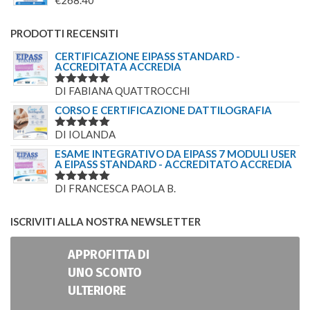
€
268.40
PRODOTTI RECENSITI
CERTIFICAZIONE EIPASS STANDARD -
ACCREDITATA ACCREDIA
DI FABIANA QUATTROCCHI
VALUTATO
5
SU 5
CORSO E CERTIFICAZIONE DATTILOGRAFIA
DI IOLANDA
VALUTATO
5
SU 5
ESAME INTEGRATIVO DA EIPASS 7 MODULI USER
A EIPASS STANDARD - ACCREDITATO ACCREDIA
DI FRANCESCA PAOLA B.
VALUTATO
5
SU 5
ISCRIVITI ALLA NOSTRA NEWSLETTER
APPROFITTA DI
UNO SCONTO
ULTERIORE