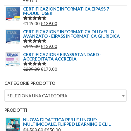
€
60.00
VALUTATO
5.00
SU 5
CERTIFICAZIONE INFORMATICA EIPASS 7
MODULI USER
IL
IL
€
149.00
€
139.00
VALUTATO
5.00
SU 5
PREZZO
PREZZO
CERTIFICAZIONE INFORMATICA DI LIVELLO
AVANZATO - EIPASS INFORMATICA GIURIDICA
ORIGINALE
ATTUALE
ERA:
È:
IL
IL
€
149.00
€
139.00
VALUTATO
€149.00.
€139.00.
5.00
SU 5
PREZZO
PREZZO
CERTIFICAZIONE EIPASS STANDARD -
ACCREDITATA ACCREDIA
ORIGINALE
ATTUALE
ERA:
È:
IL
IL
€
209.00
€
179.00
VALUTATO
€149.00.
€139.00.
5.00
SU 5
PREZZO
PREZZO
ORIGINALE
ATTUALE
CATEGORIE PRODOTTO
ERA:
È:
SELEZIONA UNA CATEGORIA
€209.00.
€179.00.
PRODOTTI
NUOVA DIDATTICA PER LE LINGUE:
MULTIMODALE, FLIPPED LEARNING E CLIL
IL
IL
€
1,500.00
€
650.00