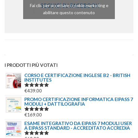
SEGUICI SU FACEBOOK
Fai clic per accettare i cookie marketing e
abilitare questo contenuto
I PRODOTTI PIÙ VOTATI
CORSO E CERTIFICAZIONE INGLESE B2 - BRITISH
INSTITUTES
€
439.00
VALUTATO
5.00
SU 5
PROMO CERTIFICAZIONE INFORMATICA EIPASS 7
MODULI + DATTILOGRAFIA
€
169.00
VALUTATO
5.00
SU 5
ESAME INTEGRATIVO DA EIPASS 7 MODULI USER
A EIPASS STANDARD - ACCREDITATO ACCREDIA