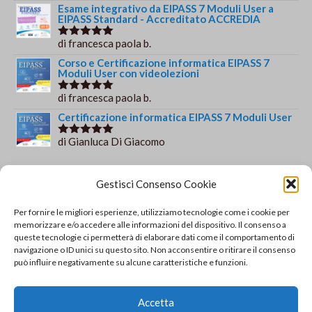
su 5
Esame integrativo da EIPASS 7 Moduli User a
EIPASS Standard - Accreditato ACCREDIA
di francesca paola b.
Valutato
5
su 5
Corso e Certificazione informatica EIPASS 7
Moduli User con videolezioni
di francesca paola b.
Valutato
5
su 5
Certificazione informatica EIPASS 7 Moduli User
di Gianluca Di Giacomo
Valutato
5
su 5
Orario e informazioni
Gestisci Consenso Cookie
Via Gaudio Maiori
Per fornire le migliori esperienze, utilizziamo tecnologie come i cookie per
84013 Cava de' Tirreni
memorizzare e/o accedere alle informazioni del dispositivo. Il consenso a
+39 329 952 9244
queste tecnologie ci permetterà di elaborare dati come il comportamento di
navigazione o ID unici su questo sito. Non acconsentire o ritirare il consenso
info@solsisacademy.it
può influire negativamente su alcune caratteristiche e funzioni.
Lun-Ven: 09:30-18:30, Sab: 10:00-12:00
Pausa pranzo: 13:30-15:30
Accetta