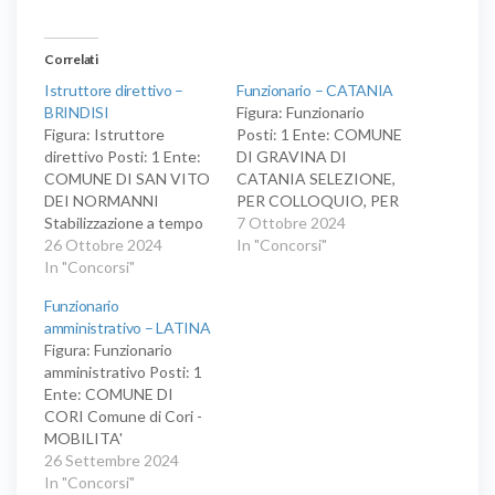
Correlati
Istruttore direttivo –
Funzionario – CATANIA
BRINDISI
Figura: Funzionario
Figura: Istruttore
Posti: 1 Ente: COMUNE
direttivo Posti: 1 Ente:
DI GRAVINA DI
COMUNE DI SAN VITO
CATANIA SELEZIONE,
DEI NORMANNI
PER COLLOQUIO, PER
Stabilizzazione a tempo
LA STABILIZZAZIONE,
7 Ottobre 2024
indeterminato ed a
26 Ottobre 2024
AI SENSI DELL’ART. 50,
In "Concorsi"
tempo pieno presso il di
In "Concorsi"
COMMA 17 BIS, DEL
n.1 unità da inquadrare
DECRETO LEGGE N.
Funzionario
nell’Area dei Funzionari
13/2023, A TEMPO
amministrativo – LATINA
ed EQ - profilo di
INDETERMINATO E
Figura: Funzionario
Funzionario
PIENO DI UNA UNITA'
amministrativo Posti: 1
Amministrativo-
DI PERSONALE DA
Ente: COMUNE DI
Contabile, riservato al
INQUADRARE
CORI Comune di Cori -
personale in possesso
NELL’AREA
MOBILITA'
dei requisiti previsti
FUNZIONARI ED E.Q. -
VOLONTARIA ai sensi
26 Settembre 2024
dall’art. 50, comma 17-
PROFILO
dell'art.30 comma 1 del
In "Concorsi"
bis del…
"AMMINISTRATIVO" -