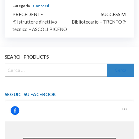
PIENO E
Categoria
Concorsi
INDETERMINATO
Navigazione
Articolo
Artic
PRECEDENTE
SUCCESSIVI
precedente
succe
Istruttore direttivo
Bibliotecario – TRENTO
articoli
tecnico – ASCOLI PICENO
SEARCH PRODUCTS
RICERCA
PER:
SEGUICI SU FACEBOOK