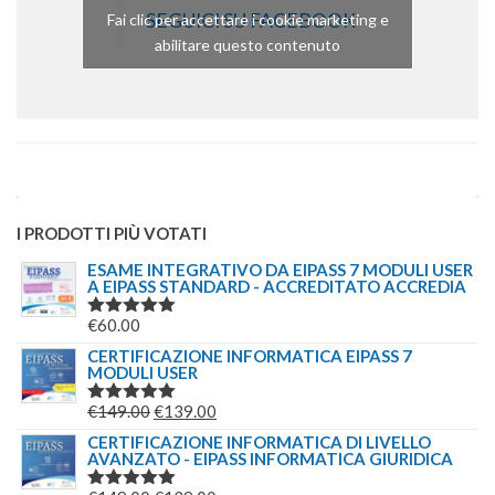
SEGUICI SU FACEBOOK
Fai clic per accettare i cookie marketing e
abilitare questo contenuto
I PRODOTTI PIÙ VOTATI
ESAME INTEGRATIVO DA EIPASS 7 MODULI USER
A EIPASS STANDARD - ACCREDITATO ACCREDIA
€
60.00
VALUTATO
5.00
SU 5
CERTIFICAZIONE INFORMATICA EIPASS 7
MODULI USER
IL
IL
€
149.00
€
139.00
VALUTATO
5.00
SU 5
PREZZO
PREZZO
CERTIFICAZIONE INFORMATICA DI LIVELLO
AVANZATO - EIPASS INFORMATICA GIURIDICA
ORIGINALE
ATTUALE
ERA:
È: