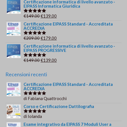
prezzo
prezzo
Certificazione informatica di livello avanzato -
EIPASS Informatica Giuridica
originale
attuale
era:
è:
Il
Il
€
149.00
€
139.00
Valutato
€149.00.
€139.00.
5.00
su 5
prezzo
prezzo
Certificazione EIPASS Standard - Accreditata
ACCREDIA
originale
attuale
era:
è:
Il
Il
€
209.00
€
179.00
Valutato
€149.00.
€139.00.
5.00
su 5
prezzo
prezzo
Certificazione informatica di livello avanzato -
EIPASS PROGRESSIVE
originale
attuale
era:
è:
Il
Il
€
149.00
€
139.00
Valutato
€209.00.
€179.00.
5.00
su 5
prezzo
prezzo
originale
attuale
Recensioni recenti
era:
è:
Certificazione EIPASS Standard - Accreditata
€149.00.
€139.00.
ACCREDIA
di Fabiana Quattrocchi
Valutato
5
su 5
Corso e Certificazione Dattilografia
di Iolanda
Valutato
5
su 5
Esame integrativo da EIPASS 7 Moduli User a