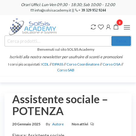
Salta
Orari Uffici: Lun-Ven 09:30 - 18:30; Sab 10:00 - 12:00
e
info@solsisacademy.it ||
+ 39 329 952 9244
vai
0
al
contenuto
SOLSIS
Cerca:
Corsi e
Cerca
Certificazioni
Academy
Informatiche
Benvenuti sul sito SOLSIS Academy
e
Iscriviti alla nostra newsletter per usufruire di sconti e promozioni
Linguistiche
I corsi più acquistati:
ICDL
//
EIPASS
//
Corso Coordinatore
//
Corso OSA
//
Corso SAB
Assistente sociale –
POTENZA
20 Gennaio 2025
By
Autore
Non attivi
Figura: Assistente sociale