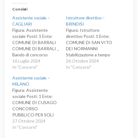
Correlati
Assistente sociale –
Istruttore direttivo –
CAGLIARI
BRINDISI
Figura: Assistente
Figura: Istruttore
sociale Posti: 1 Ente:
direttivo Posti: 1 Ente:
COMUNE DI BARRALI
COMUNE DI SAN VITO
COMUNE DI BARRALI _
DEI NORMANNI
Bando di concorso
Stabilizzazione a tempo
pubblico per esami per
16 Luglio 2024
indeterminato ed a
26 Ottobre 2024
l'assunzione a tempo
In "Concorsi"
tempo pieno presso il di
In "Concorsi"
pieno e indeterminato di
n.1 unità da inquadrare
Assistente sociale –
n. 1 unità nel profilo
nell’Area dei Funzionari
MILANO
professionale di
ed EQ - profilo di
Figura: Assistente
Assistente Sociale Area
Funzionario
sociale Posti: 1 Ente:
funzionari CCNL
Amministrativo-
COMUNE DI CUSAGO
Funzione Locale
Contabile, riservato al
CONCORSO
16.11.2022
personale in possesso
PUBBLICO PER SOLI
dei requisiti previsti
ESAMI PER N.1 POSTO
27 Ottobre 2024
dall’art. 50, comma 17-
DI ASSISTENTE
In "Concorsi"
bis del…
SOCIALE” A TEMPO