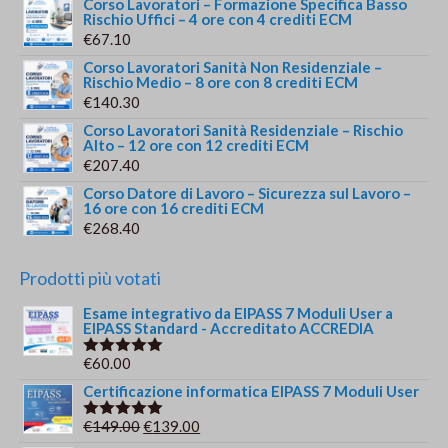
Corso Lavoratori – Formazione Specifica Basso
Rischio Uffici – 4 ore con 4 crediti ECM
€
67.10
Corso Lavoratori Sanità Non Residenziale –
Rischio Medio – 8 ore con 8 crediti ECM
€
140.30
Corso Lavoratori Sanità Residenziale – Rischio
Alto – 12 ore con 12 crediti ECM
€
207.40
Corso Datore di Lavoro – Sicurezza sul Lavoro –
16 ore con 16 crediti ECM
€
268.40
Prodotti più votati
Esame integrativo da EIPASS 7 Moduli User a
EIPASS Standard - Accreditato ACCREDIA
€
60.00
Valutato
5.00
su 5
Certificazione informatica EIPASS 7 Moduli User
Il
Il
€
149.00
€
139.00
Valutato
5.00
su 5