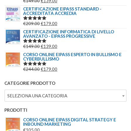
IL
IL
€
149.00
€
139.00
VALUTATO
€149.00.
€139.00.
5.00
SU 5
PREZZO
PREZZO
CERTIFICAZIONE EIPASS STANDARD -
ACCREDITATA ACCREDIA
ORIGINALE
ATTUALE
ERA:
È:
IL
IL
€
209.00
€
179.00
VALUTATO
€149.00.
€139.00.
5.00
SU 5
PREZZO
PREZZO
CERTIFICAZIONE INFORMATICA DI LIVELLO
AVANZATO - EIPASS PROGRESSIVE
ORIGINALE
ATTUALE
ERA:
È:
IL
IL
€
149.00
€
139.00
VALUTATO
€209.00.
€179.00.
5.00
SU 5
PREZZO
PREZZO
CORSO ONLINE EIPASS ESPERTO IN BULLISMO E
CYBERBULLISMO
ORIGINALE
ATTUALE
ERA:
È:
IL
IL
€
244.00
€
179.00
VALUTATO
€149.00.
€139.00.
5.00
SU 5
PREZZO
PREZZO
ORIGINALE
ATTUALE
CATEGORIE PRODOTTO
ERA:
È:
SELEZIONA UNA CATEGORIA
€244.00.
€179.00.
PRODOTTI
CORSO ONLINE EIPASS DIGITAL STRATEGY E
INBOUND MARKETING
€
105.00