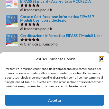
EIPASS Standard - Accreditato ACCREDIA
di francesca paola b.
Valutato
5
su 5
Corso e Certificazione informatica EIPASS 7
Moduli User con videolezioni
di francesca paola b.
Valutato
5
su 5
Certificazione informatica EIPASS 7 Moduli User
di Gianluca Di Giacomo
Valutato
5
su 5
Orario e informazioni
Gestisci Consenso Cookie
Via Gaudio Maiori
Per fornire le migliori esperienze, utilizziamo tecnologie come i cookie per
84013 Cava de' Tirreni
memorizzare e/o accedere alle informazioni del dispositivo. Il consenso a
+39 329 952 9244
queste tecnologie ci permetterà di elaborare dati come il comportamento di
navigazione o ID unici su questo sito. Non acconsentire o ritirare il consenso
info@solsisacademy.it
può influire negativamente su alcune caratteristiche e funzioni.
Lun-Ven: 09:30-18:30, Sab: 10:00-12:00
Pausa pranzo: 13:30-15:30
Accetta
© Copyright - SOLSIS Academy by SOLUZIONE E