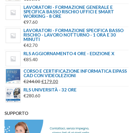
LAVORATORI - FORMAZIONE GENERALE E
SPECIFICA BASSO RISCHIO UFFICI E SMART
WORKING - 8 ORE
€
97.60
LAVORATORI - FORMAZIONE SPECIFICA BASSO
RISCHIO - LAVORO NOTTURNO - 1 ORA E 30
MINUTI
€
42.70
RLS AGGIORNAMENTO 4 ORE - EDIZIONE X
€
85.40
CORSO E CERTIFICAZIONE INFORMATICA EIPASS
CAD CON VIDEOLEZIONI
IL
IL
€
244.00
€
179.00
PREZZO
PREZZO
RLS UNIVERSITÀ - 32 ORE
ORIGINALE
ATTUALE
€
280.60
ERA:
È:
€244.00.
€179.00.
SUPPORTO