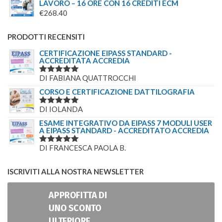
LAVORO – 16 ORE CON 16 CREDITI ECM
€
268.40
PRODOTTI RECENSITI
CERTIFICAZIONE EIPASS STANDARD -
ACCREDITATA ACCREDIA
DI FABIANA QUATTROCCHI
VALUTATO
5
SU 5
CORSO E CERTIFICAZIONE DATTILOGRAFIA
DI IOLANDA
VALUTATO
5
SU 5
ESAME INTEGRATIVO DA EIPASS 7 MODULI USER
A EIPASS STANDARD - ACCREDITATO ACCREDIA
DI FRANCESCA PAOLA B.
VALUTATO
5
SU 5
ISCRIVITI ALLA NOSTRA NEWSLETTER
APPROFITTA DI
UNO SCONTO
ULTERIORE