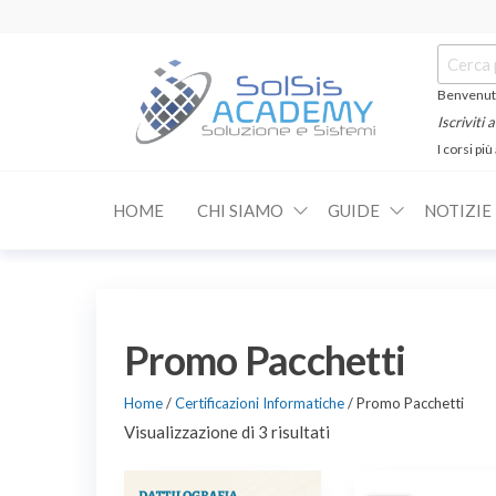
Salta
e
Cerca:
vai
al
Benvenuti
contenuto
Iscriviti
I corsi più
SOLSIS
Corsi e
Certificazioni
Academy
Informatiche
HOME
CHI SIAMO
GUIDE
NOTIZIE
e
Linguistiche
Promo Pacchetti
Home
/
Certificazioni Informatiche
/ Promo Pacchetti
Visualizzazione di 3 risultati