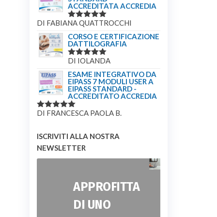
ACCREDITATA ACCREDIA
DI FABIANA QUATTROCCHI
VALUTATO
5
SU 5
CORSO E CERTIFICAZIONE
DATTILOGRAFIA
DI IOLANDA
VALUTATO
5
SU 5
ESAME INTEGRATIVO DA
EIPASS 7 MODULI USER A
EIPASS STANDARD -
ACCREDITATO ACCREDIA
DI FRANCESCA PAOLA B.
VALUTATO
5
SU 5
ISCRIVITI ALLA NOSTRA
NEWSLETTER
APPROFITTA
DI UNO