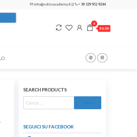
info@solsisacademy.it ||
+ 39 329 952 9244
Cerca
0
€0.00
LO
SEARCH PRODUCTS
RICERCA
PER:
L
SEGUICI SU FACEBOOK