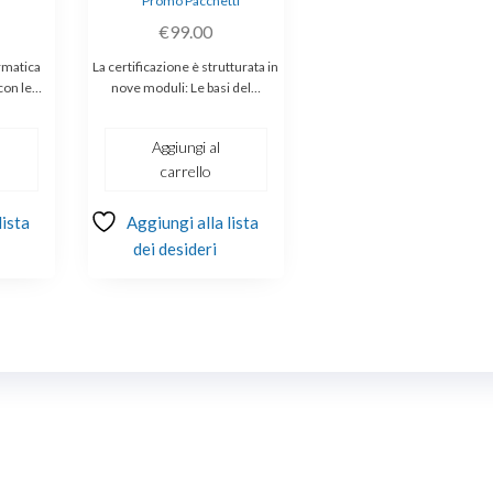
Promo Pacchetti
€
99.00
ormatica
La certificazione è strutturata in
 con le…
nove moduli: Le basi del…
Aggiungi al
carrello
lista
Aggiungi alla lista
dei desideri