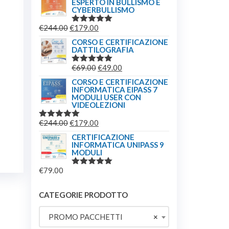
ESPERTO IN BULLISMO E
ORIGINALE
ATTUALE
CYBERBULLISMO
ERA:
È:
IL
IL
€
244.00
€
179.00
€149.00.
€139.00.
VALUTATO
5.00
SU 5
PREZZO
PREZZO
CORSO E CERTIFICAZIONE
DATTILOGRAFIA
ORIGINALE
ATTUALE
ERA:
È:
IL
IL
€
69.00
€
49.00
VALUTATO
€244.00.
€179.00.
5.00
SU 5
PREZZO
PREZZO
CORSO E CERTIFICAZIONE
INFORMATICA EIPASS 7
ORIGINALE
ATTUALE
MODULI USER CON
ERA:
È:
VIDEOLEZIONI
€69.00.
€49.00.
IL
IL
€
244.00
€
179.00
VALUTATO
5.00
SU 5
PREZZO
PREZZO
CERTIFICAZIONE
INFORMATICA UNIPASS 9
ORIGINALE
ATTUALE
MODULI
ERA:
È:
€
79.00
€244.00.
€179.00.
VALUTATO
5.00
SU 5
CATEGORIE PRODOTTO
PROMO PACCHETTI
×