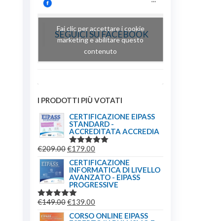
Fai clic per accettare i cookie
SEGUICI SU FACEBOOK
marketing e abilitare questo
contenuto
I PRODOTTI PIÙ VOTATI
CERTIFICAZIONE EIPASS
STANDARD -
ACCREDITATA ACCREDIA
IL
IL
€
209.00
€
179.00
VALUTATO
5.00
SU 5
PREZZO
PREZZO
CERTIFICAZIONE
INFORMATICA DI LIVELLO
ORIGINALE
ATTUALE
AVANZATO - EIPASS
ERA:
È:
PROGRESSIVE
€209.00.
€179.00.
IL
IL
€
149.00
€
139.00
VALUTATO
5.00
SU 5
PREZZO
PREZZO
CORSO ONLINE EIPASS