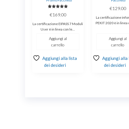
Promo Pacchetti
Pacchetti
€
129.00
Valutato
€
169.00
5.00
La certificazione inf
su 5
PEKIT 2020 è in linea
La certificazione EIPASS 7 Moduli
User è in linea con le…
Aggiungi al
Aggiungi al
carrello
carrello
Aggiungi alla lista
Aggiungi alla 
dei desideri
dei desideri