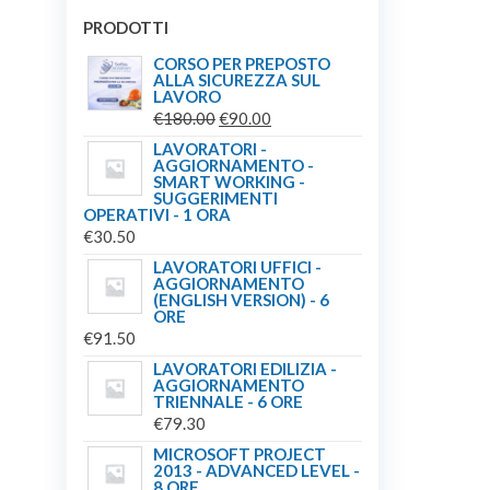
PRODOTTI
CORSO PER PREPOSTO
ALLA SICUREZZA SUL
LAVORO
IL
IL
€
180.00
€
90.00
PREZZO
PREZZO
LAVORATORI -
AGGIORNAMENTO -
ORIGINALE
ATTUALE
SMART WORKING -
ERA:
È:
SUGGERIMENTI
OPERATIVI - 1 ORA
€180.00.
€90.00.
€
30.50
LAVORATORI UFFICI -
AGGIORNAMENTO
(ENGLISH VERSION) - 6
ORE
€
91.50
LAVORATORI EDILIZIA -
AGGIORNAMENTO
TRIENNALE - 6 ORE
€
79.30
MICROSOFT PROJECT
2013 - ADVANCED LEVEL -
8 ORE