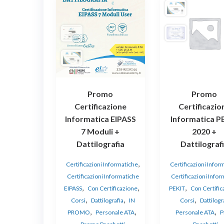
Promo
Promo
Certificazione
Certificazio
Informatica EIPASS
Informatica P
7 Moduli +
2020 +
Dattilografia
Dattilograf
,
Certificazioni Informatiche
Certificazioni Infor
Certificazioni Informatiche
Certificazioni Info
,
,
,
EIPASS
Con Certificazione
PEKIT
Con Certific
,
,
,
Corsi
Dattilografia
IN
Corsi
Dattilogr
,
,
,
PROMO
Personale ATA
Personale ATA
P