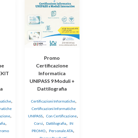
Promo
ne
Certificazione
EKIT
Informatica
UNIPASS 9 Moduli +
ia
Dattilografia
,
,
matiche
Certificazioni Informatiche
rmatiche
Certificazioni Informatiche
,
,
,
azione
UNIPASS
Con Certificazione
,
,
,
afia
Corsi
Dattilografia
IN
,
,
romo
PROMO
Personale ATA