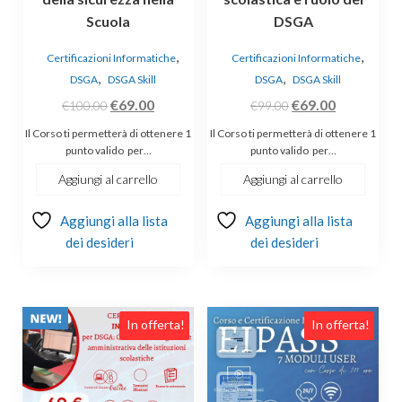
Scuola
DSGA
,
,
Certificazioni Informatiche
Certificazioni Informatiche
,
,
DSGA
DSGA Skill
DSGA
DSGA Skill
Il
Il
Il
Il
€
69.00
€
69.00
€
100.00
€
99.00
prezzo
prezzo
prezzo
prezzo
Il Corso ti permetterà di ottenere 1
Il Corso ti permetterà di ottenere 1
originale
attuale
originale
attuale
punto valido per…
punto valido per…
era:
è:
era:
è:
Aggiungi al carrello
Aggiungi al carrello
€100.00.
€69.00.
€99.00.
€69.00.
Aggiungi alla lista
Aggiungi alla lista
dei desideri
dei desideri
In offerta!
In offerta!