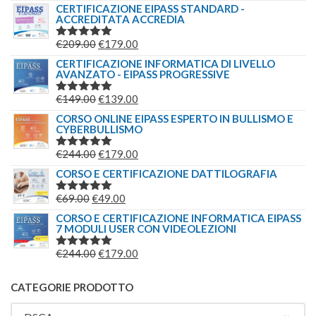
5.00
SU 5
PREZZO
PREZZO
CERTIFICAZIONE EIPASS STANDARD -
ACCREDITATA ACCREDIA
ORIGINALE
ATTUALE
ERA:
È:
IL
IL
€
209.00
€
179.00
VALUTATO
€149.00.
€139.00.
5.00
SU 5
PREZZO
PREZZO
CERTIFICAZIONE INFORMATICA DI LIVELLO
AVANZATO - EIPASS PROGRESSIVE
ORIGINALE
ATTUALE
ERA:
È:
IL
IL
€
149.00
€
139.00
VALUTATO
€209.00.
€179.00.
5.00
SU 5
PREZZO
PREZZO
CORSO ONLINE EIPASS ESPERTO IN BULLISMO E
CYBERBULLISMO
ORIGINALE
ATTUALE
ERA:
È:
IL
IL
€
244.00
€
179.00
VALUTATO
€149.00.
€139.00.
5.00
SU 5
PREZZO
PREZZO
CORSO E CERTIFICAZIONE DATTILOGRAFIA
ORIGINALE
ATTUALE
IL
IL
€
69.00
€
49.00
VALUTATO
ERA:
È:
5.00
SU 5
PREZZO
PREZZO
CORSO E CERTIFICAZIONE INFORMATICA EIPASS
€244.00.
€179.00.
7 MODULI USER CON VIDEOLEZIONI
ORIGINALE
ATTUALE
ERA:
È:
IL
IL
€
244.00
€
179.00
VALUTATO
€69.00.
€49.00.
5.00
SU 5
PREZZO
PREZZO
ORIGINALE
ATTUALE
CATEGORIE PRODOTTO
ERA:
È: