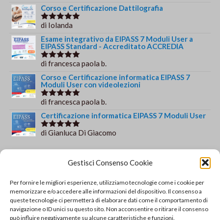
su 5
Corso e Certificazione Dattilografia
di Iolanda
Valutato
5
su 5
Esame integrativo da EIPASS 7 Moduli User a
EIPASS Standard - Accreditato ACCREDIA
di francesca paola b.
Valutato
5
su 5
Corso e Certificazione informatica EIPASS 7
Moduli User con videolezioni
di francesca paola b.
Valutato
5
su 5
Certificazione informatica EIPASS 7 Moduli User
di Gianluca Di Giacomo
Valutato
5
su 5
Orario e informazioni
Gestisci Consenso Cookie
Via Gaudio Maiori
Per fornire le migliori esperienze, utilizziamo tecnologie come i cookie per
84013 Cava de' Tirreni
memorizzare e/o accedere alle informazioni del dispositivo. Il consenso a
+39 329 952 9244
queste tecnologie ci permetterà di elaborare dati come il comportamento di
navigazione o ID unici su questo sito. Non acconsentire o ritirare il consenso
info@solsisacademy.it
può influire negativamente su alcune caratteristiche e funzioni.