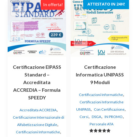
ATTESTATO IN 24H!
In offerta!
Certificazione EIPASS
Certificazione
Standard –
Informatica UNIPASS
Accreditata
9 Moduli
ACCREDIA – Formula
,
Certificazioni Informatiche
SPEEDY
Certificazioni Informatiche
,
,
,
UNIPASS
Con Certificazione
Accreditata ACCREDIA
,
,
,
Corsi
DSGA
IN PROMO
Certificazione Internazionale di
,
Personale ATA
Alfabetizzazione Digitale
,
Certificazioni Informatiche
Valutato