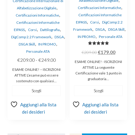
,
Alfabetizzazione Digitale
Certificazione Internazionale di
,
,
Certificazioni Informatiche
Alfabetizzazione Digitale
,
Certificazioni Informatiche
Certificazioni Informatiche
,
,
EIPASS
Corsi
DigComp 2.2
Certificazioni Informatiche
,
,
,
,
,
,
Framework
DSGA
DSGA Skill
EIPASS
Corsi
Dattilografia
,
,
,
IN PROMO
Personale ATA
DigComp 2.2 Framework
DSGA
,
,
DSGA Skill
IN PROMO
Valutato
Il
Il
€
179.00
Personale ATA
€
209.00
5.00
su 5
prezzo
prezzo
Fascia
€
209.00
-
€
249.00
ESAME ONLINE! - ISCRIZIONI
originale
attuale
di
ATTIVE La seguente
ESAME ONLINE! – ISCRIZIONI
Certificazione vale 1 punto in
era:
è:
prezzo:
ATTIVE L’esame può essere
graduatoria…
sostenuto con qualsiasi…
€209.00.
€179.00.
da
€209.00
Scegli
Scegli
a
Aggiungi alla lista
€249.00
Aggiungi alla lista
dei desideri
dei desideri