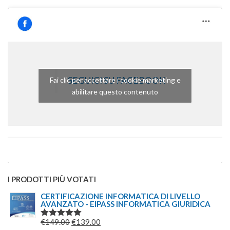
SEGUICI SU FACEBOOK
Fai clic per accettare i cookie marketing e
abilitare questo contenuto
I PRODOTTI PIÙ VOTATI
CERTIFICAZIONE INFORMATICA DI LIVELLO
AVANZATO - EIPASS INFORMATICA GIURIDICA
IL
IL
€
149.00
€
139.00
VALUTATO