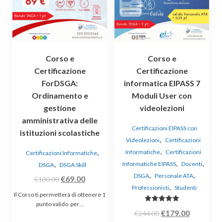
Corso e
Corso e
Certificazione
Certificazione
ForDSGA:
informatica EIPASS 7
Ordinamento e
Moduli User con
gestione
videolezioni
amministrativa delle
Certificazioni EIPASS con
istituzioni scolastiche
,
Videolezioni
Certificazioni
,
,
Informatiche
Certificazioni
Certificazioni Informatiche
,
,
,
Informatiche EIPASS
Docenti
DSGA
DSGA Skill
,
,
DSGA
Personale ATA
Il
Il
€
69.00
€
100.00
,
Professionisti
Studenti
prezzo
prezzo
Il Corso ti permetterà di ottenere 1
originale
attuale
punto valido per…
Valutato
Il
Il
€
179.00
€
244.00
5.00
era:
è:
su 5