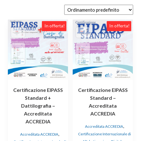
Questo
Questo
In offerta!
In offerta!
prodotto
prodotto
ha
ha
più
più
varianti.
varianti.
Le
Le
opzioni
opzioni
possono
possono
essere
essere
Certificazione EIPASS
Certificazione EIPASS
scelte
scelte
Standard +
Standard –
nella
nella
Dattilografia –
Accreditata
pagina
pagina
Accreditata
ACCREDIA
del
del
prodotto
prodotto
ACCREDIA
,
Accreditata ACCREDIA
,
Certificazione Internazionale di
Accreditata ACCREDIA