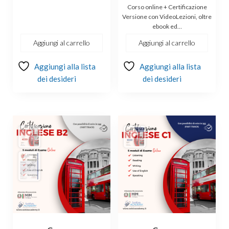
prezzo
prezzo
€100.00.
€69.00.
Corso online + Certificazione
originale
attuale
Versione con VideoLezioni, oltre
ebook ed…
era:
è:
€244.00.
€179.00.
Aggiungi al carrello
Aggiungi al carrello
Aggiungi alla lista
Aggiungi alla lista
dei desideri
dei desideri