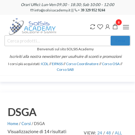
Salta
Orari Uffici: Lun-Ven 09:30 - 18:30; Sab 10:00 - 12:00
e
info@solsisacademy.it ||
+ 39 329 952 9244
vai
0
al
contenuto
SOLSIS
Cerca:
Corsi e
Cerca
Certificazioni
Academy
Informatiche
Benvenuti sul sito SOLSIS Academy
e
Iscriviti alla nostra newsletter per usufruire di sconti e promozioni
Linguistiche
I corsi più acquistati:
ICDL
//
EIPASS
//
Corso Coordinatore
//
Corso OSA
//
Corso SAB
DSGA
Home
/
Corsi
/ DSGA
Visualizzazione di 14 risultati
VIEW:
24
/
48
/
ALL