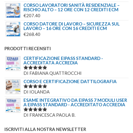
CORSO LAVORATORI SANITÀ RESIDENZIALE –
RISCHIO ALTO – 12 ORE CON 12 CREDITI ECM
€
207.40
CORSO DATORE DI LAVORO – SICUREZZA SUL
LAVORO – 16 ORE CON 16 CREDITI ECM
€
268.40
PRODOTTI RECENSITI
CERTIFICAZIONE EIPASS STANDARD -
ACCREDITATA ACCREDIA
DI FABIANA QUATTROCCHI
VALUTATO
5
SU 5
CORSO E CERTIFICAZIONE DATTILOGRAFIA
DI IOLANDA
VALUTATO
5
SU 5
ESAME INTEGRATIVO DA EIPASS 7 MODULI USER
A EIPASS STANDARD - ACCREDITATO ACCREDIA
DI FRANCESCA PAOLA B.
VALUTATO
5
SU 5
ISCRIVITI ALLA NOSTRA NEWSLETTER