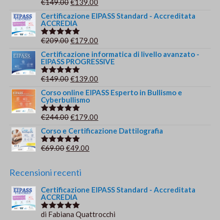
Il
Il
€
149.00
€
139.00
Valutato
5.00
su 5
prezzo
prezzo
Certificazione EIPASS Standard - Accreditata
ACCREDIA
originale
attuale
era:
è:
Il
Il
€
209.00
€
179.00
Valutato
€149.00.
€139.00.
5.00
su 5
prezzo
prezzo
Certificazione informatica di livello avanzato -
EIPASS PROGRESSIVE
originale
attuale
era:
è:
Il
Il
€
149.00
€
139.00
Valutato
€209.00.
€179.00.
5.00
su 5
prezzo
prezzo
Corso online EIPASS Esperto in Bullismo e
Cyberbullismo
originale
attuale
era:
è:
Il
Il
€
244.00
€
179.00
Valutato
€149.00.
€139.00.
5.00
su 5
prezzo
prezzo
Corso e Certificazione Dattilografia
originale
attuale
Il
Il
€
69.00
€
49.00
Valutato
era:
è:
5.00
su 5
prezzo
prezzo
€244.00.
€179.00.
originale
attuale
Recensioni recenti
era:
è:
Certificazione EIPASS Standard - Accreditata
€69.00.
€49.00.
ACCREDIA
di Fabiana Quattrocchi
Valutato
5