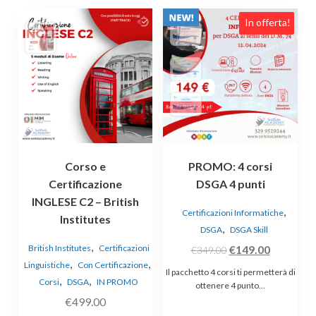
In offerta!
Corso e
PROMO: 4 corsi
Certificazione
DSGA 4 punti
INGLESE C2 – British
,
Certificazioni Informatiche
Institutes
,
DSGA
DSGA Skill
,
Il
Il
British Institutes
Certificazioni
€
149.00
€
349.00
,
,
Linguistiche
Con Certificazione
prezzo
prezzo
Il pacchetto 4 corsi ti permetterà di
,
,
Corsi
DSGA
IN PROMO
originale
attuale
ottenere 4 punto…
€
499.00
era:
è: