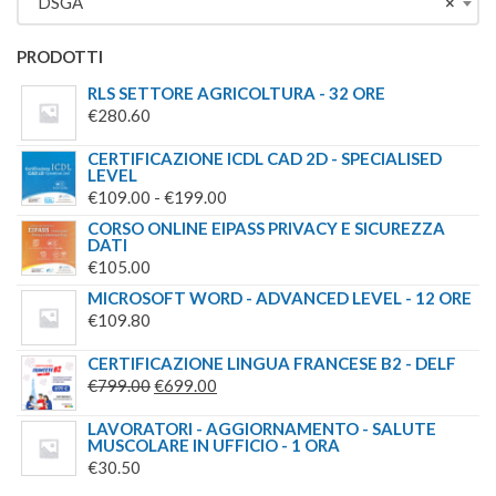
DSGA
×
€244.00.
€179.00.
PRODOTTI
RLS SETTORE AGRICOLTURA - 32 ORE
€
280.60
CERTIFICAZIONE ICDL CAD 2D - SPECIALISED
LEVEL
FASCIA
€
109.00
-
€
199.00
DI
CORSO ONLINE EIPASS PRIVACY E SICUREZZA
DATI
PREZZO:
€
105.00
DA
MICROSOFT WORD - ADVANCED LEVEL - 12 ORE
€109.00
€
109.80
A
€199.00
CERTIFICAZIONE LINGUA FRANCESE B2 - DELF
IL
IL
€
799.00
€
699.00
PREZZO
PREZZO
LAVORATORI - AGGIORNAMENTO - SALUTE
ORIGINALE
ATTUALE
MUSCOLARE IN UFFICIO - 1 ORA
ERA:
È:
€
30.50
€799.00.
€699.00.