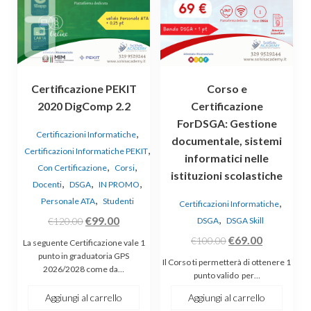
Certificazione PEKIT
Corso e
2020 DigComp 2.2
Certificazione
ForDSGA: Gestione
,
Certificazioni Informatiche
documentale, sistemi
,
Certificazioni Informatiche PEKIT
informatici nelle
,
,
Con Certificazione
Corsi
istituzioni scolastiche
,
,
,
Docenti
DSGA
IN PROMO
,
Personale ATA
Studenti
,
Certificazioni Informatiche
Il
Il
,
€
99.00
€
120.00
DSGA
DSGA Skill
prezzo
prezzo
Il
Il
€
69.00
€
100.00
La seguente Certificazione vale 1
originale
attuale
prezzo
prezzo
punto in graduatoria GPS
Il Corso ti permetterà di ottenere 1
2026/2028 come da…
era:
è:
originale
attuale
punto valido per…
€120.00.
€99.00.
era:
è:
Aggiungi al carrello
Aggiungi al carrello
€100.00.
€69.00.