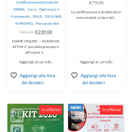
€
79.00
Certificazioni Informatiche
5.00
su 5
,
,
EIPASS
Corsi
DigComp 2.2
La certificazione è strutturata in
,
,
,
Framework
DSGA
DSGA Skill
nove moduli: Le basi del…
,
IN PROMO
Personale ATA
Il
Il
€
239.00
€
304.00
prezzo
prezzo
ESAME ONLINE! – ISCRIZIONI
originale
attuale
ATTIVE E’ possibile prenotarsi
all’esame 1…
era:
è:
€304.00.
€239.00.
Aggiungi al carrello
Aggiungi al carrello
Aggiungi alla lista
Aggiungi alla lista
dei desideri
dei desideri
In offerta!
In offerta!