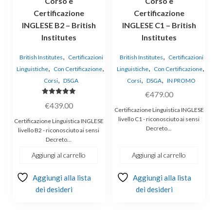
Corso e
Corso e
Certificazione
Certificazione
INGLESE B2 – British
INGLESE C1 – British
Institutes
Institutes
,
,
British Institutes
Certificazioni
British Institutes
Certificazioni
,
,
,
,
Linguistiche
Con Certificazione
Linguistiche
Con Certificazione
,
,
,
Corsi
DSGA
Corsi
DSGA
IN PROMO
€
479.00
Valutato
€
439.00
5.00
Certificazione Linguistica INGLESE
su 5
livello C1 - riconosciuto ai sensi
Certificazione Linguistica INGLESE
Decreto…
livello B2 - riconosciuto ai sensi
Decreto…
Aggiungi al carrello
Aggiungi al carrello
Aggiungi alla lista
Aggiungi alla lista
dei desideri
dei desideri