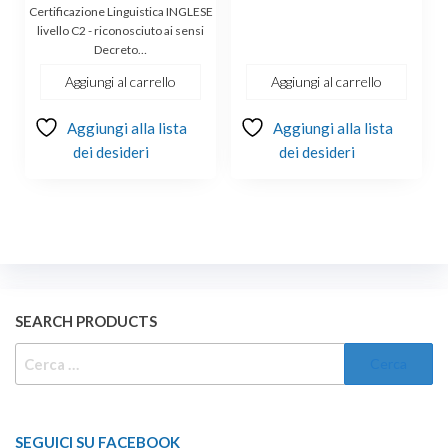
€349.00.
€149.00.
Certificazione Linguistica INGLESE
livello C2 - riconosciuto ai sensi
Decreto…
Aggiungi al carrello
Aggiungi al carrello
Aggiungi alla lista
Aggiungi alla lista
dei desideri
dei desideri
SEARCH PRODUCTS
RICERCA
PER:
SEGUICI SU FACEBOOK