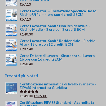
€
67.10
Corso Lavoratori – Formazione Specifica Basso
Rischio Uffici – 4 ore con 4 crediti ECM
€
67.10
Corso Lavoratori Sanità Non Residenziale –
Rischio Medio – 8 ore con 8 crediti ECM
€
140.30
Corso Lavoratori Sanità Residenziale – Rischio
Alto – 12 ore con 12 crediti ECM
€
207.40
Corso Datore di Lavoro – Sicurezza sul Lavoro –
16 ore con 16 crediti ECM
€
268.40
Prodotti più votati
Certificazione informatica di livello avanzato -
EIPASS Informatica Giuridica
Il
Il
€
149.00
€
139.00
Valutato
5.00
su 5
prezzo
prezzo
Certificazione EIPASS Standard - Accreditata