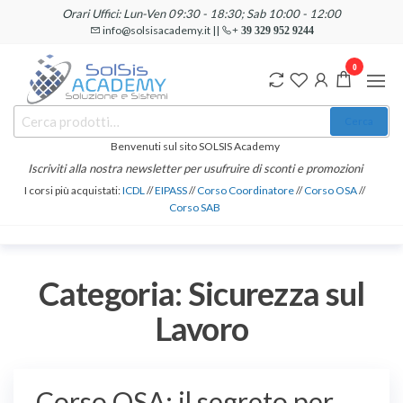
Salta
Orari Uffici: Lun-Ven 09:30 - 18:30; Sab 10:00 - 12:00
e
info@solsisacademy.it ||
+ 39 329 952 9244
vai
0
al
contenuto
SOLSIS
Cerca:
Corsi e
Cerca
Certificazioni
Academy
Informatiche
Benvenuti sul sito SOLSIS Academy
e
Iscriviti alla nostra newsletter per usufruire di sconti e promozioni
Linguistiche
I corsi più acquistati:
ICDL
//
EIPASS
//
Corso Coordinatore
//
Corso OSA
//
Corso SAB
Categoria:
Sicurezza sul
Lavoro
Corso OSA: il segreto per