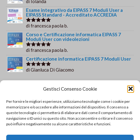
di Iolanda
Valutato
5
su 5
Esame integrativo da EIPASS 7 Moduli User a
EIPASS Standard - Accreditato ACCREDIA
di francesca paola b.
Valutato
5
su 5
Corso e Certificazione informatica EIPASS 7
Moduli User con videolezioni
di francesca paola b.
Valutato
5
su 5
Certificazione informatica EIPASS 7 Moduli User
di Gianluca Di Giacomo
Valutato
5
su 5
Orario e informazioni
Gestisci Consenso Cookie
Via Gaudio Maiori
Per fornire le migliori esperienze, utilizziamo tecnologie come i cookie per
84013 Cava de' Tirreni
memorizzare e/o accedere alle informazioni del dispositivo. Il consenso a
+39 329 952 9244
queste tecnologie ci permetterà di elaborare dati come il comportamento di
navigazione o ID unici su questo sito. Non acconsentire o ritirare il consenso
info@solsisacademy.it
può influire negativamente su alcune caratteristiche e funzioni.
Lun-Ven: 09:30-18:30, Sab: 10:00-12:00
Pausa pranzo: 13:30-15:30