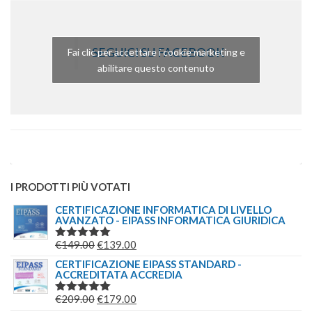
SEGUICI SU FACEBOOK
Fai clic per accettare i cookie marketing e
abilitare questo contenuto
I PRODOTTI PIÙ VOTATI
CERTIFICAZIONE INFORMATICA DI LIVELLO
AVANZATO - EIPASS INFORMATICA GIURIDICA
IL
IL
€
149.00
€
139.00
VALUTATO
5.00
SU 5
PREZZO
PREZZO
CERTIFICAZIONE EIPASS STANDARD -
ACCREDITATA ACCREDIA
ORIGINALE
ATTUALE
ERA:
È:
IL
IL
€
209.00
€
179.00
VALUTATO
€149.00.
€139.00.
5.00
SU 5