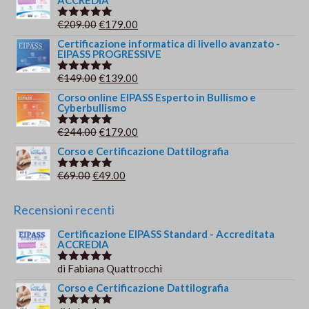
ACCREDIA
originale
attuale
era:
è:
Il
Il
€
209.00
€
179.00
Valutato
€149.00.
€139.00.
5.00
su 5
prezzo
prezzo
Certificazione informatica di livello avanzato -
EIPASS PROGRESSIVE
originale
attuale
era:
è:
Il
Il
€
149.00
€
139.00
Valutato
€209.00.
€179.00.
5.00
su 5
prezzo
prezzo
Corso online EIPASS Esperto in Bullismo e
Cyberbullismo
originale
attuale
era:
è:
Il
Il
€
244.00
€
179.00
Valutato
€149.00.
€139.00.
5.00
su 5
prezzo
prezzo
Corso e Certificazione Dattilografia
originale
attuale
Il
Il
€
69.00
€
49.00
Valutato
era:
è:
5.00
su 5
prezzo
prezzo
€244.00.
€179.00.
originale
attuale
Recensioni recenti
era:
è:
Certificazione EIPASS Standard - Accreditata
€69.00.
€49.00.
ACCREDIA
di Fabiana Quattrocchi
Valutato
5
su 5
Corso e Certificazione Dattilografia