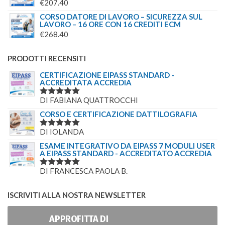
€
207.40
CORSO DATORE DI LAVORO – SICUREZZA SUL
LAVORO – 16 ORE CON 16 CREDITI ECM
€
268.40
PRODOTTI RECENSITI
CERTIFICAZIONE EIPASS STANDARD -
ACCREDITATA ACCREDIA
DI FABIANA QUATTROCCHI
VALUTATO
5
SU 5
CORSO E CERTIFICAZIONE DATTILOGRAFIA
DI IOLANDA
VALUTATO
5
SU 5
ESAME INTEGRATIVO DA EIPASS 7 MODULI USER
A EIPASS STANDARD - ACCREDITATO ACCREDIA
DI FRANCESCA PAOLA B.
VALUTATO
5
SU 5
ISCRIVITI ALLA NOSTRA NEWSLETTER
APPROFITTA DI