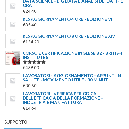
DATA SCIENCE - BIG DATA E ANALISI DEI DATI - 1
ORA
€
24.40
RLS AGGIORNAMENTO 4 ORE - EDIZIONE VIII
€
85.40
RLS AGGIORNAMENTO 8 ORE - EDIZIONE XIV
€
134.20
CORSO E CERTIFICAZIONE INGLESE B2 - BRITISH
INSTITUTES
€
439.00
VALUTATO
5.00
SU 5
LAVORATORI - AGGIORNAMENTO - APPUNTI IN
SALUTE - MOVIMENTO UTILE - 30 MINUTI
€
30.50
LAVORATORI - VERIFICA PERIODICA
DELL'EFFICACIA DELLA FORMAZIONE -
INDUSTRIA E MANIFATTURA
€
14.64
SUPPORTO