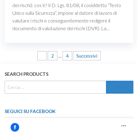
dei rischi): cos’è? Il D. Lgs. 81/08, il cosiddetto “Testo
Unico sulla Sicurezza”, impone al datore di lavoro di
valutare i rischi e conseguentemente redigere il
documento di valutazione dei rischi (DVR). La…
Paginazione
1
2
…
4
Successivi
degli
SEARCH PRODUCTS
articoli
RICERCA
PER:
SEGUICI SU FACEBOOK