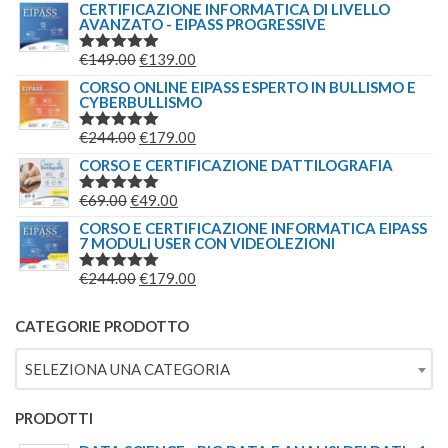
PREZZO
PREZZO
CERTIFICAZIONE INFORMATICA DI LIVELLO
AVANZATO - EIPASS PROGRESSIVE
ORIGINALE
ATTUALE
ERA:
È:
IL
IL
€
149.00
€
139.00
VALUTATO
€209.00.
€179.00.
5.00
SU 5
PREZZO
PREZZO
CORSO ONLINE EIPASS ESPERTO IN BULLISMO E
CYBERBULLISMO
ORIGINALE
ATTUALE
ERA:
È:
IL
IL
€
244.00
€
179.00
VALUTATO
€149.00.
€139.00.
5.00
SU 5
PREZZO
PREZZO
CORSO E CERTIFICAZIONE DATTILOGRAFIA
ORIGINALE
ATTUALE
IL
IL
€
69.00
€
49.00
VALUTATO
ERA:
È:
5.00
SU 5
PREZZO
PREZZO
CORSO E CERTIFICAZIONE INFORMATICA EIPASS
€244.00.
€179.00.
7 MODULI USER CON VIDEOLEZIONI
ORIGINALE
ATTUALE
ERA:
È:
IL
IL
€
244.00
€
179.00
VALUTATO
€69.00.
€49.00.
5.00
SU 5
PREZZO
PREZZO
ORIGINALE
ATTUALE
CATEGORIE PRODOTTO
ERA:
È:
SELEZIONA UNA CATEGORIA
€244.00.
€179.00.
PRODOTTI