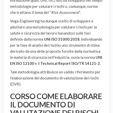
normazione quali: UNI, ISO, BS) ha sviluppato nel tempo
metodologie per valutare i rischi o, comunque, norme
che trattano il tema del “
Risk Assessment
”.
Vega Engineering ha dunque scelto di sviluppare e
adottare una metodologia per valutare i rischi per la
salute e sicurezza del lavoro basandosi sulle fasi
definite dalla norma
UNI ISO 31000:2018
, individuando
per la fase di analisi del rischio uno strumento di stima
derivato da una delle proposte fornite dalla normativa
in materia di sicurezza nell’industria, ossia la norma
UNI
EN ISO 12100
e il
Technical Report ISO/TR 14121-2
.
Tale metodologia attribuisce un valido riferimento per
l’elaborazione del documento di valutazione dei rischi
(DVR).
CORSO COME ELABORARE
IL DOCUMENTO DI
VALUTAZIONE DEI RISCHI