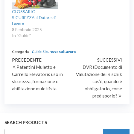
GLOSSARIO
SICUREZZA: il Datore di
Lavoro
8 Febbraio 2025
In "Guide"
Categoria
Guide
Sicurezza sul Lavoro
Navigazione
Articolo
Artic
PRECEDENTE
SUCCESSIVI
precedente
succe
Patentini Muletto e
DVR (Documento di
articoli
Carrello Elevatore: uso in
Valutazione dei Rischi):
sicurezza, formazione e
cos’è, quando è
abilitazione mulettista
obbligatorio, come
predisporlo?
SEARCH PRODUCTS
RICERCA