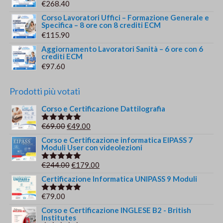
€
268.40
Corso Lavoratori Uffici – Formazione Generale e
Specifica – 8 ore con 8 crediti ECM
€
115.90
Aggiornamento Lavoratori Sanità – 6 ore con 6
crediti ECM
€
97.60
Prodotti più votati
Corso e Certificazione Dattilografia
Il
Il
€
69.00
€
49.00
Valutato
5.00
su 5
prezzo
prezzo
Corso e Certificazione informatica EIPASS 7
Moduli User con videolezioni
originale
attuale
era:
è:
Il
Il
€
244.00
€
179.00
Valutato
€69.00.
€49.00.
5.00
su 5
prezzo
prezzo
Certificazione Informatica UNIPASS 9 Moduli
originale
attuale
€
79.00
Valutato
era:
è:
5.00
su 5
Corso e Certificazione INGLESE B2 - British
€244.00.
€179.00.
Institutes