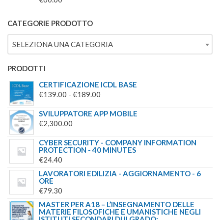
VALUTATO
5.00
SU 5
CATEGORIE PRODOTTO
SELEZIONA UNA CATEGORIA
PRODOTTI
CERTIFICAZIONE ICDL BASE
FASCIA
€
139.00
-
€
189.00
DI
SVILUPPATORE APP MOBILE
PREZZO:
€
2,300.00
DA
€139.00
CYBER SECURITY - COMPANY INFORMATION
PROTECTION - 40 MINUTES
A
€
24.40
€189.00
LAVORATORI EDILIZIA - AGGIORNAMENTO - 6
ORE
€
79.30
MASTER PER A18 – L’INSEGNAMENTO DELLE
MATERIE FILOSOFICHE E UMANISTICHE NEGLI
ISTITUTI SECONDARI DI II GRADO: