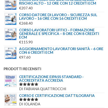
RISCHIO ALTO – 12 ORE CON 12 CREDITI ECM
€
207.40
CORSO DATORE DI LAVORO – SICUREZZA SUL
LAVORO – 16 ORE CON 16 CREDITI ECM
€
268.40
CORSO LAVORATORI UFFICI – FORMAZIONE
GENERALE E SPECIFICA – 8 ORE CON 8 CREDITI
ECM
€
115.90
AGGIORNAMENTO LAVORATORI SANITÀ – 6 ORE
CON 6 CREDITI ECM
€
97.60
PRODOTTI RECENSITI
CERTIFICAZIONE EIPASS STANDARD -
ACCREDITATA ACCREDIA
DI FABIANA QUATTROCCHI
VALUTATO
5
SU 5
CORSO E CERTIFICAZIONE DATTILOGRAFIA
DI IOLANDA
VALUTATO