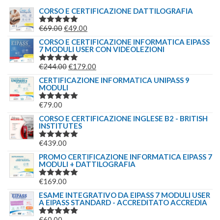
CORSO E CERTIFICAZIONE DATTILOGRAFIA
IL
IL
€
69.00
€
49.00
VALUTATO
5.00
SU 5
PREZZO
PREZZO
CORSO E CERTIFICAZIONE INFORMATICA EIPASS
7 MODULI USER CON VIDEOLEZIONI
ORIGINALE
ATTUALE
ERA:
È:
IL
IL
€
244.00
€
179.00
VALUTATO
€69.00.
€49.00.
5.00
SU 5
PREZZO
PREZZO
CERTIFICAZIONE INFORMATICA UNIPASS 9
MODULI
ORIGINALE
ATTUALE
ERA:
È:
€
79.00
VALUTATO
€244.00.
€179.00.
5.00
SU 5
CORSO E CERTIFICAZIONE INGLESE B2 - BRITISH
INSTITUTES
€
439.00
VALUTATO
5.00
SU 5
PROMO CERTIFICAZIONE INFORMATICA EIPASS 7
MODULI + DATTILOGRAFIA
€
169.00
VALUTATO
5.00
SU 5
ESAME INTEGRATIVO DA EIPASS 7 MODULI USER
A EIPASS STANDARD - ACCREDITATO ACCREDIA
€
60.00