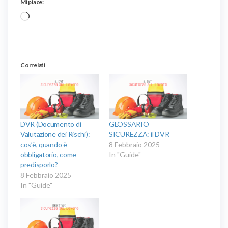
Mi piace:
Caricamento
in
corso…
Correlati
DVR (Documento di
GLOSSARIO
Valutazione dei Rischi):
SICUREZZA: il DVR
cos’è, quando è
8 Febbraio 2025
obbligatorio, come
In "Guide"
predisporlo?
8 Febbraio 2025
In "Guide"