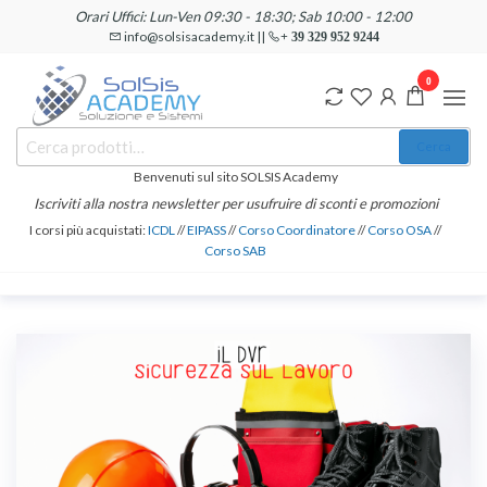
Salta
Orari Uffici: Lun-Ven 09:30 - 18:30; Sab 10:00 - 12:00
e
info@solsisacademy.it ||
+ 39 329 952 9244
vai
0
al
contenuto
SOLSIS
Cerca:
Corsi e
Cerca
Certificazioni
Academy
Informatiche
Benvenuti sul sito SOLSIS Academy
e
Iscriviti alla nostra newsletter per usufruire di sconti e promozioni
Linguistiche
I corsi più acquistati:
ICDL
//
EIPASS
//
Corso Coordinatore
//
Corso OSA
//
Corso SAB