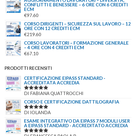
AGGIORNAMENTO LAVORATORI – DIVERSITÀ,
CONFLITTI E BENESSERE – 6 ORE CON 6 CREDITI
ECM
€
97.60
CORSO DIRIGENTI – SICUREZZA SUL LAVORO – 12
ORE CON 12 CREDITI ECM
€
219.60
CORSO LAVORATORI – FORMAZIONE GENERALE
– 4 ORE CON 4 CREDITI ECM
€
67.10
PRODOTTI RECENSITI
CERTIFICAZIONE EIPASS STANDARD -
ACCREDITATA ACCREDIA
DI FABIANA QUATTROCCHI
VALUTATO
5
SU 5
CORSO E CERTIFICAZIONE DATTILOGRAFIA
DI IOLANDA
VALUTATO
5
SU 5
ESAME INTEGRATIVO DA EIPASS 7 MODULI USER
A EIPASS STANDARD - ACCREDITATO ACCREDIA