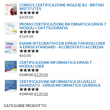
5.00
SU 5
CORSO E CERTIFICAZIONE INGLESE B2 - BRITISH
INSTITUTES
€
439.00
VALUTATO
5.00
SU 5
PROMO CERTIFICAZIONE INFORMATICA EIPASS 7
MODULI + DATTILOGRAFIA
€
169.00
VALUTATO
5.00
SU 5
ESAME INTEGRATIVO DA EIPASS 7 MODULI USER
A EIPASS STANDARD - ACCREDITATO ACCREDIA
€
60.00
VALUTATO
5.00
SU 5
CERTIFICAZIONE INFORMATICA EIPASS 7
MODULI USER
IL
IL
€
149.00
€
139.00
VALUTATO
5.00
SU 5
PREZZO
PREZZO
CERTIFICAZIONE INFORMATICA DI LIVELLO
AVANZATO - EIPASS INFORMATICA GIURIDICA
ORIGINALE
ATTUALE
ERA:
È:
IL
IL
€
149.00
€
139.00
VALUTATO
€149.00.
€139.00.
5.00
SU 5
PREZZO
PREZZO
ORIGINALE
ATTUALE
CATEGORIE PRODOTTO