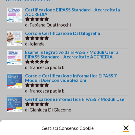
era:
è:
Certificazione EIPASS Standard - Accreditata
€149.00.
€139.00.
ACCREDIA
di Fabiana Quattrocchi
Valutato
5
su 5
Corso e Certificazione Dattilografia
di Iolanda
Valutato
5
su 5
Esame integrativo da EIPASS 7 Moduli User a
EIPASS Standard - Accreditato ACCREDIA
di francesca paola b.
Valutato
5
su 5
Corso e Certificazione informatica EIPASS 7
Moduli User con videolezioni
di francesca paola b.
Valutato
5
su 5
Certificazione informatica EIPASS 7 Moduli User
di Gianluca Di Giacomo
Valutato
5
su 5
Orario e informazioni
Gestisci Consenso Cookie