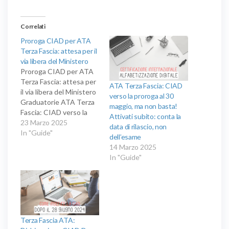
Correlati
Proroga CIAD per ATA
Terza Fascia: attesa per il
via libera del Ministero
Proroga CIAD per ATA
Terza Fascia: attesa per
ATA Terza Fascia: CIAD
il via libera del Ministero
verso la proroga al 30
Graduatorie ATA Terza
maggio, ma non basta!
Fascia: CIAD verso la
Attivati subito: conta la
proroga, ma attenzione
23 Marzo 2025
data di rilascio, non
alla data sull’attestato!
In "Guide"
dell’esame
A margine dell’incontro
14 Marzo 2025
tra i sindacati e il
In "Guide"
Ministero dell’Istruzione
in merito agli organici
ATA, è tornato al centro
del dibattito anche il
tema…
Terza Fascia ATA: