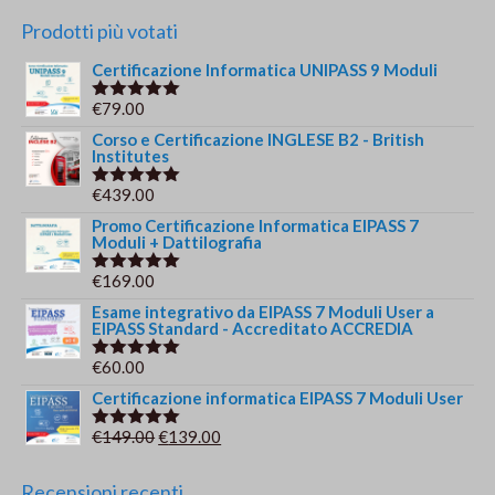
Prodotti più votati
Certificazione Informatica UNIPASS 9 Moduli
€
79.00
Valutato
5.00
su 5
Corso e Certificazione INGLESE B2 - British
Institutes
€
439.00
Valutato
5.00
su 5
Promo Certificazione Informatica EIPASS 7
Moduli + Dattilografia
€
169.00
Valutato
5.00
su 5
Esame integrativo da EIPASS 7 Moduli User a
EIPASS Standard - Accreditato ACCREDIA
€
60.00
Valutato
5.00
su 5
Certificazione informatica EIPASS 7 Moduli User
Il
Il
€
149.00
€
139.00
Valutato
5.00
su 5
prezzo
prezzo
originale
attuale
Recensioni recenti