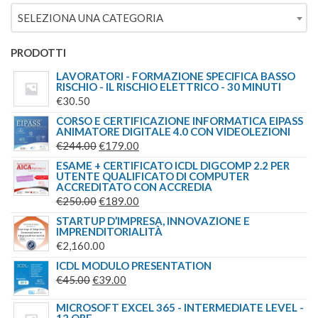
ERA:
È:
SELEZIONA UNA CATEGORIA
€149.00.
€139.00.
PRODOTTI
LAVORATORI - FORMAZIONE SPECIFICA BASSO
RISCHIO - IL RISCHIO ELETTRICO - 30 MINUTI
€
30.50
CORSO E CERTIFICAZIONE INFORMATICA EIPASS
ANIMATORE DIGITALE 4.0 CON VIDEOLEZIONI
IL
IL
€
244.00
€
179.00
PREZZO
PREZZO
ESAME + CERTIFICATO ICDL DIGCOMP 2.2 PER
UTENTE QUALIFICATO DI COMPUTER
ORIGINALE
ATTUALE
ACCREDITATO CON ACCREDIA
ERA:
È:
IL
IL
€
250.00
€
189.00
€244.00.
€179.00.
PREZZO
PREZZO
STARTUP D’IMPRESA, INNOVAZIONE E
IMPRENDITORIALITÀ
ORIGINALE
ATTUALE
€
2,160.00
ERA:
È:
ICDL MODULO PRESENTATION
€250.00.
€189.00.
IL
IL
€
45.00
€
39.00
PREZZO
PREZZO
MICROSOFT EXCEL 365 - INTERMEDIATE LEVEL -
ORIGINALE
ATTUALE