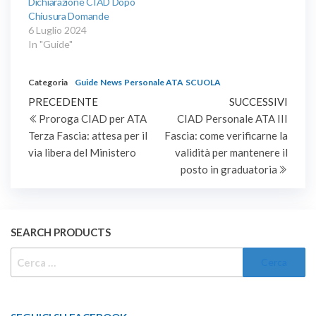
Dichiarazione CIAD Dopo
Chiusura Domande
6 Luglio 2024
In "Guide"
Categoria
Guide
News
Personale ATA
SCUOLA
Navigazione
Articolo
Artic
PRECEDENTE
SUCCESSIVI
precedente
succe
Proroga CIAD per ATA
CIAD Personale ATA III
articoli
Terza Fascia: attesa per il
Fascia: come verificarne la
via libera del Ministero
validità per mantenere il
posto in graduatoria
SEARCH PRODUCTS
RICERCA
PER: