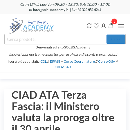
Salta
Orari Uffici: Lun-Ven 09:30 - 18:30; Sab 10:00 - 12:00
e
info@solsisacademy.it ||
+ 39 329 952 9244
vai
0
al
contenuto
SOLSIS
Cerca:
Corsi e
Cerca
Certificazioni
Academy
Informatiche
Benvenuti sul sito SOLSIS Academy
e
Iscriviti alla nostra newsletter per usufruire di sconti e promozioni
Linguistiche
I corsi più acquistati:
ICDL
//
EIPASS
//
Corso Coordinatore
//
Corso OSA
//
Corso SAB
CIAD ATA Terza
Fascia: il Ministero
valuta la proroga oltre
il 30 aprile