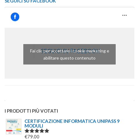
SEGUICI SU FACEBOOK
SEGUICI SU FACEBOOK
Fai clic per accettare i cookie marketing e
abilitare questo contenuto
I PRODOTTI PIÙ VOTATI
CERTIFICAZIONE INFORMATICA UNIPASS 9
MODULI
€
79.00
VALUTATO