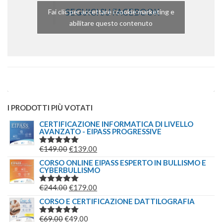
SEGUICI SU FACEBOOK
Fai clic per accettare i cookie marketing e
abilitare questo contenuto
I PRODOTTI PIÙ VOTATI
CERTIFICAZIONE INFORMATICA DI LIVELLO
AVANZATO - EIPASS PROGRESSIVE
IL
IL
€
149.00
€
139.00
VALUTATO
5.00
SU 5
PREZZO
PREZZO
CORSO ONLINE EIPASS ESPERTO IN BULLISMO E
CYBERBULLISMO
ORIGINALE
ATTUALE
ERA:
È:
IL
IL
€
244.00
€
179.00
VALUTATO
€149.00.
€139.00.
5.00
SU 5
PREZZO
PREZZO
CORSO E CERTIFICAZIONE DATTILOGRAFIA
ORIGINALE
ATTUALE
IL
IL
€
69.00
€
49.00
VALUTATO