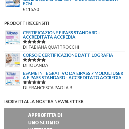
ECM
€
115.90
PRODOTTI RECENSITI
CERTIFICAZIONE EIPASS STANDARD -
ACCREDITATA ACCREDIA
DI FABIANA QUATTROCCHI
VALUTATO
5
SU 5
CORSO E CERTIFICAZIONE DATTILOGRAFIA
DI IOLANDA
VALUTATO
5
SU 5
ESAME INTEGRATIVO DA EIPASS 7 MODULI USER
A EIPASS STANDARD - ACCREDITATO ACCREDIA
DI FRANCESCA PAOLA B.
VALUTATO
5
SU 5
ISCRIVITI ALLA NOSTRA NEWSLETTER
APPROFITTA DI
UNO SCONTO