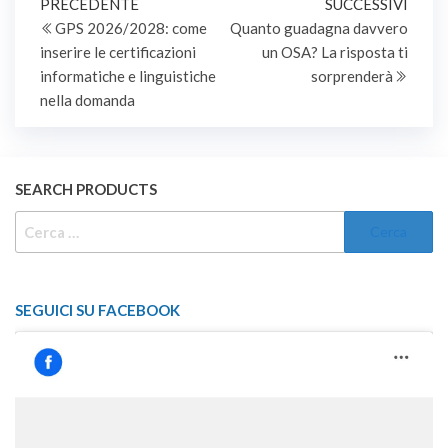
Navigazione
Articolo
Artic
PRECEDENTE
SUCCESSIVI
precedente
succe
GPS 2026/2028: come
Quanto guadagna davvero
articoli
inserire le certificazioni
un OSA? La risposta ti
informatiche e linguistiche
sorprenderà
nella domanda
SEARCH PRODUCTS
RICERCA
PER:
SEGUICI SU FACEBOOK