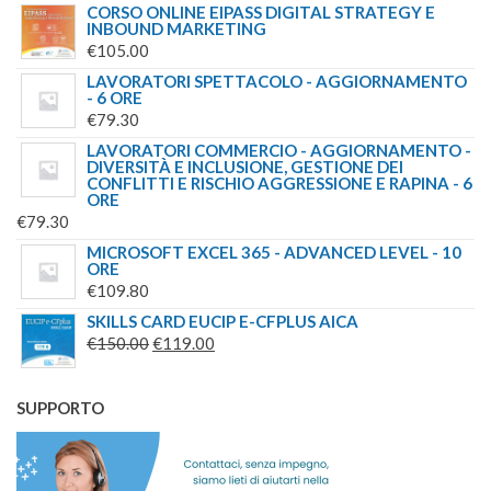
CORSO ONLINE EIPASS DIGITAL STRATEGY E
INBOUND MARKETING
€
105.00
LAVORATORI SPETTACOLO - AGGIORNAMENTO
- 6 ORE
€
79.30
LAVORATORI COMMERCIO - AGGIORNAMENTO -
DIVERSITÀ E INCLUSIONE, GESTIONE DEI
CONFLITTI E RISCHIO AGGRESSIONE E RAPINA - 6
ORE
€
79.30
MICROSOFT EXCEL 365 - ADVANCED LEVEL - 10
ORE
€
109.80
SKILLS CARD EUCIP E-CFPLUS AICA
IL
IL
€
150.00
€
119.00
PREZZO
PREZZO
ORIGINALE
ATTUALE
SUPPORTO
ERA:
È:
€150.00.
€119.00.