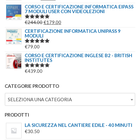
ERA:
È:
5.00
SU 5
PREZZO
PREZZO
CORSO E CERTIFICAZIONE INFORMATICA EIPASS
€244.00.
€179.00.
7 MODULI USER CON VIDEOLEZIONI
ORIGINALE
ATTUALE
ERA:
È:
IL
IL
€
244.00
€
179.00
VALUTATO
€69.00.
€49.00.
5.00
SU 5
PREZZO
PREZZO
CERTIFICAZIONE INFORMATICA UNIPASS 9
MODULI
ORIGINALE
ATTUALE
ERA:
È:
€
79.00
VALUTATO
€244.00.
€179.00.
5.00
SU 5
CORSO E CERTIFICAZIONE INGLESE B2 - BRITISH
INSTITUTES
€
439.00
VALUTATO
5.00
SU 5
CATEGORIE PRODOTTO
SELEZIONA UNA CATEGORIA
PRODOTTI
LA SICUREZZA NEL CANTIERE EDILE - 40 MINUTI
€
30.50