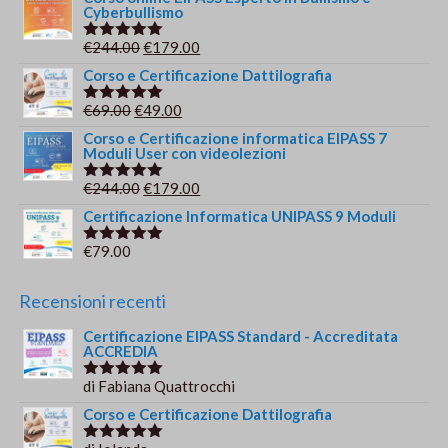
Cyberbullismo
originale
attuale
era:
è:
Il
Il
€
244.00
€
179.00
Valutato
€149.00.
€139.00.
5.00
su 5
prezzo
prezzo
Corso e Certificazione Dattilografia
originale
attuale
Il
Il
€
69.00
€
49.00
Valutato
era:
è:
5.00
su 5
prezzo
prezzo
Corso e Certificazione informatica EIPASS 7
€244.00.
€179.00.
Moduli User con videolezioni
originale
attuale
era:
è:
Il
Il
€
244.00
€
179.00
Valutato
€69.00.
€49.00.
5.00
su 5
prezzo
prezzo
Certificazione Informatica UNIPASS 9 Moduli
originale
attuale
€
79.00
Valutato
era:
è:
5.00
su 5
€244.00.
€179.00.
Recensioni recenti
Certificazione EIPASS Standard - Accreditata
ACCREDIA
di Fabiana Quattrocchi
Valutato
5
su 5
Corso e Certificazione Dattilografia