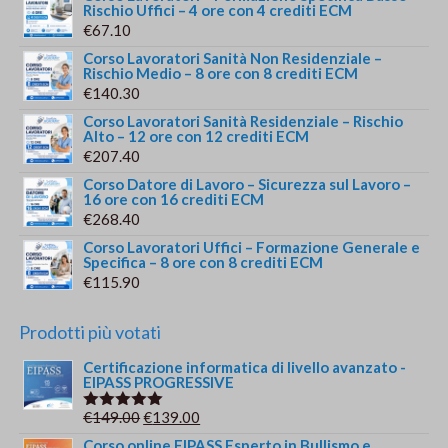
Rischio Uffici – 4 ore con 4 crediti ECM
€
67.10
Corso Lavoratori Sanità Non Residenziale –
Rischio Medio – 8 ore con 8 crediti ECM
€
140.30
Corso Lavoratori Sanità Residenziale – Rischio
Alto – 12 ore con 12 crediti ECM
€
207.40
Corso Datore di Lavoro – Sicurezza sul Lavoro –
16 ore con 16 crediti ECM
€
268.40
Corso Lavoratori Uffici – Formazione Generale e
Specifica – 8 ore con 8 crediti ECM
€
115.90
Prodotti più votati
Certificazione informatica di livello avanzato -
EIPASS PROGRESSIVE
Il
Il
€
149.00
€
139.00
Valutato
5.00
su 5
prezzo
prezzo
Corso online EIPASS Esperto in Bullismo e