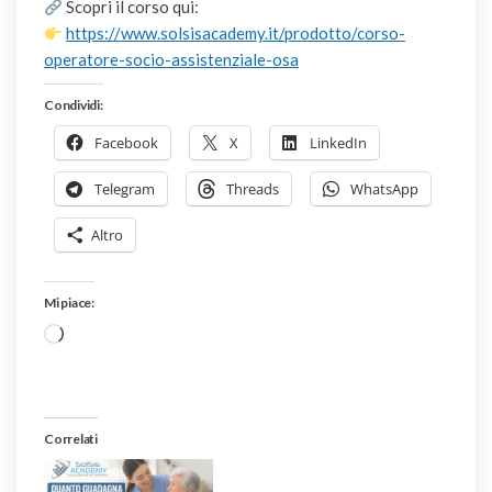
Scopri il corso qui:
https://www.solsisacademy.it/prodotto/corso-
operatore-socio-assistenziale-osa
Condividi:
Facebook
X
LinkedIn
Telegram
Threads
WhatsApp
Altro
Mi piace:
Caricamento
in
corso…
Correlati