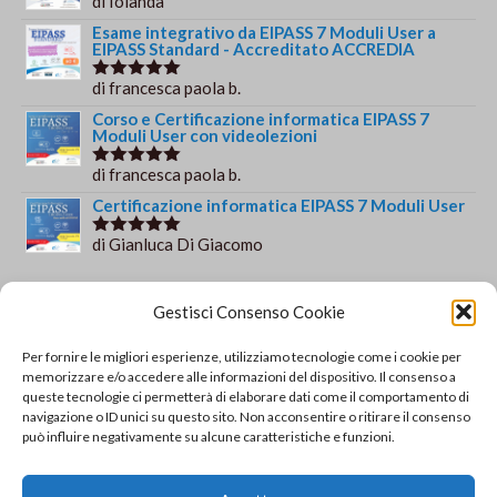
di Iolanda
Valutato
5
su 5
Esame integrativo da EIPASS 7 Moduli User a
EIPASS Standard - Accreditato ACCREDIA
di francesca paola b.
Valutato
5
su 5
Corso e Certificazione informatica EIPASS 7
Moduli User con videolezioni
di francesca paola b.
Valutato
5
su 5
Certificazione informatica EIPASS 7 Moduli User
di Gianluca Di Giacomo
Valutato
5
su 5
Orario e informazioni
Gestisci Consenso Cookie
Via Gaudio Maiori
Per fornire le migliori esperienze, utilizziamo tecnologie come i cookie per
84013 Cava de' Tirreni
memorizzare e/o accedere alle informazioni del dispositivo. Il consenso a
+39 329 952 9244
queste tecnologie ci permetterà di elaborare dati come il comportamento di
navigazione o ID unici su questo sito. Non acconsentire o ritirare il consenso
info@solsisacademy.it
può influire negativamente su alcune caratteristiche e funzioni.
Lun-Ven: 09:30-18:30, Sab: 10:00-12:00
Pausa pranzo: 13:30-15:30