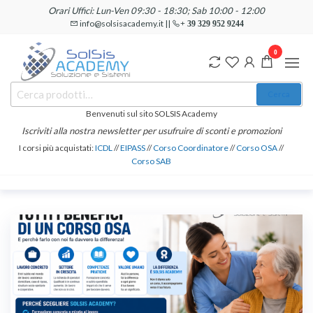
Salta
Orari Uffici: Lun-Ven 09:30 - 18:30; Sab 10:00 - 12:00
e
info@solsisacademy.it ||
+ 39 329 952 9244
vai
0
al
contenuto
SOLSIS
Cerca:
Corsi e
Cerca
Certificazioni
Academy
Informatiche
Benvenuti sul sito SOLSIS Academy
e
Iscriviti alla nostra newsletter per usufruire di sconti e promozioni
Linguistiche
I corsi più acquistati:
ICDL
//
EIPASS
//
Corso Coordinatore
//
Corso OSA
//
Corso SAB