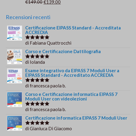
Il
Il
€
149.00
€
139.00
Valutato
€149.00.
€139.00.
5.00
su 5
prezzo
prezzo
originale
attuale
Recensioni recenti
era:
è:
Certificazione EIPASS Standard - Accreditata
€149.00.
€139.00.
ACCREDIA
di Fabiana Quattrocchi
Valutato
5
su 5
Corso e Certificazione Dattilografia
di Iolanda
Valutato
5
su 5
Esame integrativo da EIPASS 7 Moduli User a
EIPASS Standard - Accreditato ACCREDIA
di francesca paola b.
Valutato
5
su 5
Corso e Certificazione informatica EIPASS 7
Moduli User con videolezioni
di francesca paola b.
Valutato
5
su 5
Certificazione informatica EIPASS 7 Moduli User
di Gianluca Di Giacomo
Valutato
5
su 5