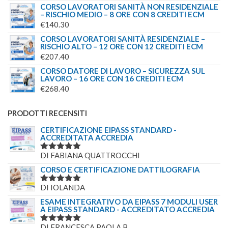
CORSO LAVORATORI SANITÀ NON RESIDENZIALE
– RISCHIO MEDIO – 8 ORE CON 8 CREDITI ECM
€
140.30
CORSO LAVORATORI SANITÀ RESIDENZIALE –
RISCHIO ALTO – 12 ORE CON 12 CREDITI ECM
€
207.40
CORSO DATORE DI LAVORO – SICUREZZA SUL
LAVORO – 16 ORE CON 16 CREDITI ECM
€
268.40
PRODOTTI RECENSITI
CERTIFICAZIONE EIPASS STANDARD -
ACCREDITATA ACCREDIA
DI FABIANA QUATTROCCHI
VALUTATO
5
SU 5
CORSO E CERTIFICAZIONE DATTILOGRAFIA
DI IOLANDA
VALUTATO
5
SU 5
ESAME INTEGRATIVO DA EIPASS 7 MODULI USER
A EIPASS STANDARD - ACCREDITATO ACCREDIA
DI FRANCESCA PAOLA B.