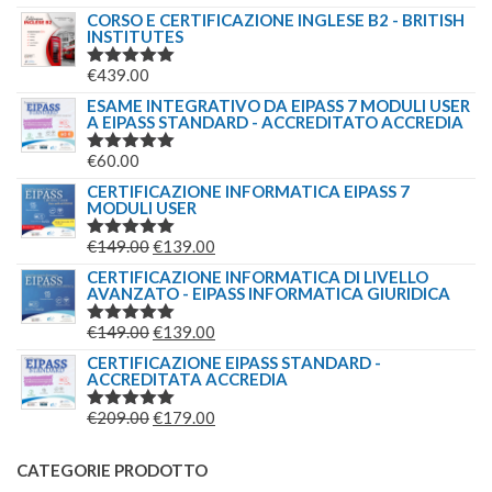
5.00
SU 5
CORSO E CERTIFICAZIONE INGLESE B2 - BRITISH
INSTITUTES
€
439.00
VALUTATO
5.00
SU 5
ESAME INTEGRATIVO DA EIPASS 7 MODULI USER
A EIPASS STANDARD - ACCREDITATO ACCREDIA
€
60.00
VALUTATO
5.00
SU 5
CERTIFICAZIONE INFORMATICA EIPASS 7
MODULI USER
IL
IL
€
149.00
€
139.00
VALUTATO
5.00
SU 5
PREZZO
PREZZO
CERTIFICAZIONE INFORMATICA DI LIVELLO
AVANZATO - EIPASS INFORMATICA GIURIDICA
ORIGINALE
ATTUALE
ERA:
È:
IL
IL
€
149.00
€
139.00
VALUTATO
€149.00.
€139.00.
5.00
SU 5
PREZZO
PREZZO
CERTIFICAZIONE EIPASS STANDARD -
ACCREDITATA ACCREDIA
ORIGINALE
ATTUALE
ERA:
È:
IL
IL
€
209.00
€
179.00
VALUTATO
€149.00.
€139.00.
5.00
SU 5
PREZZO
PREZZO
ORIGINALE
ATTUALE
CATEGORIE PRODOTTO