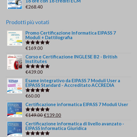
16 ore con 16 crediti ECM
€
268.40
Prodotti più votati
Promo Certificazione Informatica EIPASS 7
Moduli + Dattilografia
€
169.00
Valutato
5.00
su 5
Corso e Certificazione INGLESE B2 - British
Institutes
€
439.00
Valutato
5.00
su 5
Esame integrativo da EIPASS 7 Moduli User a
EIPASS Standard - Accreditato ACCREDIA
€
60.00
Valutato
5.00
su 5
Certificazione informatica EIPASS 7 Moduli User
Il
Il
€
149.00
€
139.00
Valutato
5.00
su 5
prezzo
prezzo
Certificazione informatica di livello avanzato -
EIPASS Informatica Giuridica
originale
attuale
era:
è: