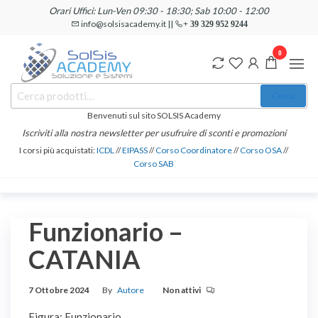
Salta
Orari Uffici: Lun-Ven 09:30 - 18:30; Sab 10:00 - 12:00
e
info@solsisacademy.it ||
+ 39 329 952 9244
vai
0
al
contenuto
SOLSIS
Cerca:
Corsi e
Cerca
Certificazioni
Academy
Informatiche
Benvenuti sul sito SOLSIS Academy
e
Iscriviti alla nostra newsletter per usufruire di sconti e promozioni
Linguistiche
I corsi più acquistati:
ICDL
//
EIPASS
//
Corso Coordinatore
//
Corso OSA
//
Corso SAB
Funzionario –
CATANIA
7 Ottobre 2024
By
Autore
Non attivi
Figura: Funzionario