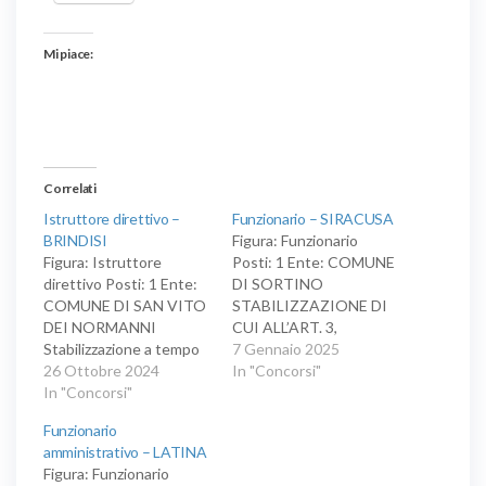
Mi piace:
Correlati
Istruttore direttivo –
Funzionario – SIRACUSA
BRINDISI
Figura: Funzionario
Figura: Istruttore
Posti: 1 Ente: COMUNE
direttivo Posti: 1 Ente:
DI SORTINO
COMUNE DI SAN VITO
STABILIZZAZIONE DI
DEI NORMANNI
CUI ALL’ART. 3,
Stabilizzazione a tempo
COMMA 5, DEL D.L. 22
7 Gennaio 2025
indeterminato ed a
26 Ottobre 2024
N. 44/2023,
In "Concorsi"
tempo pieno presso il di
In "Concorsi"
CONVERTITO IN
n.1 unità da inquadrare
LEGGE N. 74/2023, PER
Funzionario
nell’Area dei Funzionari
LA COPERTURA A
amministrativo – LATINA
ed EQ - profilo di
TEMPO PIENO
Figura: Funzionario
Funzionario
E INDETERMINATO