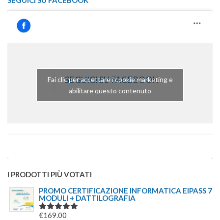
SEGUICI SU FACEBOOK
SEGUICI SU FACEBOOK
Fai clic per accettare i cookie marketing e
abilitare questo contenuto
I PRODOTTI PIÙ VOTATI
PROMO CERTIFICAZIONE INFORMATICA EIPASS 7
MODULI + DATTILOGRAFIA
€
169.00
VALUTATO