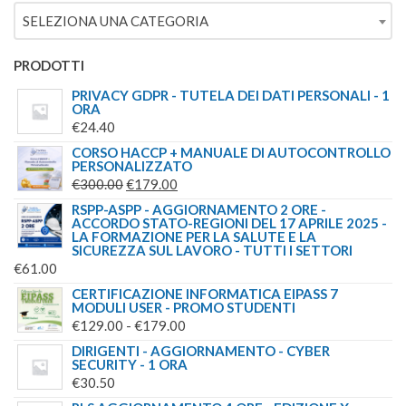
ERA:
È:
SELEZIONA UNA CATEGORIA
€209.00.
€179.00.
PRODOTTI
PRIVACY GDPR - TUTELA DEI DATI PERSONALI - 1
ORA
€
24.40
CORSO HACCP + MANUALE DI AUTOCONTROLLO
PERSONALIZZATO
IL
IL
€
300.00
€
179.00
PREZZO
PREZZO
RSPP-ASPP - AGGIORNAMENTO 2 ORE -
ACCORDO STATO-REGIONI DEL 17 APRILE 2025 -
ORIGINALE
ATTUALE
LA FORMAZIONE PER LA SALUTE E LA
ERA:
È:
SICUREZZA SUL LAVORO - TUTTI I SETTORI
€
61.00
€300.00.
€179.00.
CERTIFICAZIONE INFORMATICA EIPASS 7
MODULI USER - PROMO STUDENTI
FASCIA
€
129.00
-
€
179.00
DI
DIRIGENTI - AGGIORNAMENTO - CYBER
SECURITY - 1 ORA
PREZZO:
€
30.50
DA