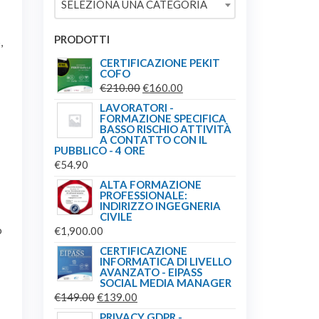
SELEZIONA UNA CATEGORIA
€209.00.
€179.00.
PRODOTTI
,
CERTIFICAZIONE PEKIT
COFO
IL
IL
€
210.00
€
160.00
PREZZO
PREZZO
LAVORATORI -
FORMAZIONE SPECIFICA
ORIGINALE
ATTUALE
BASSO RISCHIO ATTIVITÀ
ERA:
È:
A CONTATTO CON IL
PUBBLICO - 4 ORE
€210.00.
€160.00.
€
54.90
ALTA FORMAZIONE
PROFESSIONALE:
INDIRIZZO INGEGNERIA
CIVILE
o
€
1,900.00
CERTIFICAZIONE
INFORMATICA DI LIVELLO
AVANZATO - EIPASS
SOCIAL MEDIA MANAGER
IL
IL
€
149.00
€
139.00
PREZZO
PREZZO
PRIVACY GDPR -