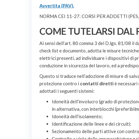
Avvertita (PAV).
NORMA CEI 11-27: CORSI PER ADDETTI (PES, 
COME TUTELARSI DAL 
Ai sensi dell’art. 80 comma 3 del D.lgs. 81/08 il d
check list e documento, adotta le misure tecniche
elettrici presenti, ad individuare i dispositivi di 
conduzione in sicurezza del lavoro, ed a predisp
Questo si traduce nell’adozione di misure di salv
protezione contro i
contatti diretti
è necessari 
adottati i seguenti sistemi:
Idoneità dell’involucro (grado di protezione
in alternativa, con interblocchi (preferibil
Idoneità dell’isolamento;
Identificazione delle linee e dei circuiti;
Sezionamento delle parti attive con control
Controllo a vista delle apparecchiature e r