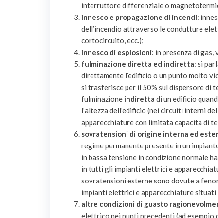
interruttore differenziale o magnetotermic
innesco e propagazione di incendi
: inne
dell’incendio attraverso le condutture elet
cortocircuito, ecc.);
innesco di esplosioni
: in presenza di gas,
fulminazione diretta ed indiretta
: si pa
direttamente l’edificio o un punto molto v
si trasferisce per il 50% sul dispersore di te
fulminazione
indiretta
di un edificio quand
l’altezza dell’edificio (nei circuiti interni
apparecchiature con limitata capacità di te
sovratensioni di origine interna ed este
regime permanente presente in un impianto
in bassa tensione in condizione normale ha
in tutti gli impianti elettrici e apparecchi
sovratensioni esterne sono dovute a fenome
impianti elettrici e apparecchiature situati
altre condizioni di guasto ragionevolme
elettrico nei punti precedenti (ad esempio d