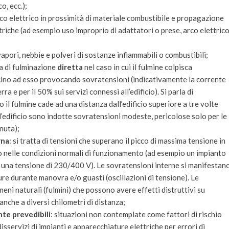
o, ecc.);
sco elettrico in prossimità di materiale combustibile e propagazione
triche (ad esempio uso improprio di adattatori o prese, arco elettrico
 vapori, nebbie e polveri di sostanze infiammabili o combustibili;
rla di fulminazione
diretta
nel caso in cui il fulmine colpisca
icino ad esso provocando sovratensioni (indicativamente la corrente
rra e per il 50% sui servizi connessi all’edificio). Si parla di
o il fulmine cade ad una distanza dall’edificio superiore a tre volte
 dell’edificio sono indotte sovratensioni modeste, pericolose solo per le
nuta);
rna
: si tratta di tensioni che superano il picco di massima tensione in
 nelle condizioni normali di funzionamento (ad esempio un impianto
 una tensione di 230/400 V). Le sovratensioni interne si manifestan
ature durante manovra e/o guasti (oscillazioni di tensione). Le
ni naturali (fulmini) che possono avere effetti distruttivi su
 anche a diversi chilometri di distanza;
nte prevedibili
: situazioni non contemplate come fattori di rischio
isservizi di impianti e apparecchiature elettriche per errori di