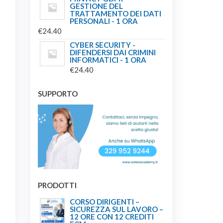
GESTIONE DEL
ORIGINALE
ATTUALE
TRATTAMENTO DEI DATI
ERA:
È:
PERSONALI - 1 ORA
€
24.40
€149.00.
€139.00.
CYBER SECURITY -
DIFENDERSI DAI CRIMINI
INFORMATICI - 1 ORA
€
24.40
SUPPORTO
PRODOTTI
CORSO DIRIGENTI –
SICUREZZA SUL LAVORO –
12 ORE CON 12 CREDITI