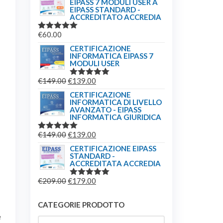
EIPASS 7 MODULI USER A
EIPASS STANDARD -
ACCREDITATO ACCREDIA
€
60.00
VALUTATO
5.00
SU 5
CERTIFICAZIONE
INFORMATICA EIPASS 7
MODULI USER
IL
IL
€
149.00
€
139.00
VALUTATO
5.00
SU 5
PREZZO
PREZZO
CERTIFICAZIONE
INFORMATICA DI LIVELLO
ORIGINALE
ATTUALE
AVANZATO - EIPASS
ERA:
È:
INFORMATICA GIURIDICA
€149.00.
€139.00.
IL
IL
€
149.00
€
139.00
VALUTATO
5.00
SU 5
PREZZO
PREZZO
CERTIFICAZIONE EIPASS
STANDARD -
ORIGINALE
ATTUALE
ACCREDITATA ACCREDIA
ERA:
È:
IL
IL
€
209.00
€
179.00
€149.00.
€139.00.
VALUTATO
5.00
SU 5
PREZZO
PREZZO
ORIGINALE
ATTUALE
CATEGORIE PRODOTTO
ERA:
È:
e