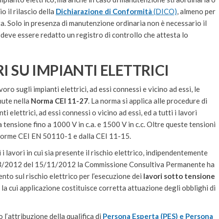
 il rilascio della
Dichiarazione di Conformità
(DICO)
, almeno per
ta. Solo in presenza di manutenzione ordinaria non è necessario il
ma deve essere redatto un registro di controllo che attesta lo
I SU IMPIANTI ELETTRICI
oro sugli impianti elettrici, ad essi connessi e vicino ad essi, le
nute nella
Norma CEI 11-27
. La norma si applica alle procedure di
i elettrici, ad essi connessi o vicino ad essi, ed a tutti i lavori
 a tensione fino a 1000 V in c.a. e 1500 V in c.c. Oltre queste tensioni
 norme CEI EN 50110-1 e dalla CEI 11-15.
i i lavori in cui sia presente il rischio elettrico, indipendentemente
 n. 3/2012 del 15/11/2012 la Commissione Consultiva Permanente ha
nto sul rischio elettrico per l’esecuzione dei
lavori sotto tensione
la cui applicazione costituisce corretta attuazione degli obblighi di
l’attribuzione della qualifica di
Persona Esperta (PES) e Persona