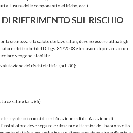
i all’usura delle componenti elettriche, ecc.).
DI RIFERIMENTO SUL RISCHIO
er la sicurezza e la salute dei lavoratori, devono essere attuati gli
chiature elettriche) del D. Lgs. 81/2008 e le misure di prevenzione e
ticolare vengono stabiliti:
valutazione dei rischi elettrici (art. 80);
attrezzature (art. 85)
e le regole in termini di certificazione e di dichiarazione di
 l’installatore deve seguire e rilasciare al termine del lavoro svolto.
o impianto elettrico, ma anche in caso di manutenzione straordinaria o