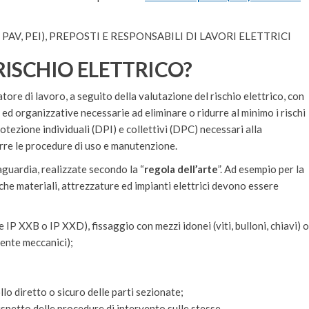
PAV, PEI), PREPOSTI E RESPONSABILI DI LAVORI ELETTRICI
RISCHIO ELETTRICO?
atore di lavoro, a seguito della valutazione del rischio elettrico, con
 ed organizzative necessarie ad eliminare o ridurre al minimo i rischi
protezione individuali (DPI) e collettivi (DPC) necessari alla
orre le procedure di uso e manutenzione.
aguardia, realizzate secondo la “
regola dell’arte
”. Ad esempio per la
che materiali, attrezzature ed impianti elettrici devono essere
 IP XXB o IP XXD), fissaggio con mezzi idonei (viti, bulloni, chiavi) o
mente meccanici);
lo diretto o sicuro delle parti sezionate;
ispetto delle procedure di intervento sulle stesse