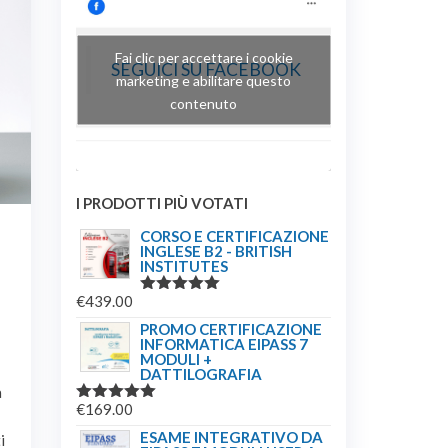
Fai clic per accettare i cookie
SEGUICI SU FACEBOOK
marketing e abilitare questo
contenuto
I PRODOTTI PIÙ VOTATI
CORSO E CERTIFICAZIONE
INGLESE B2 - BRITISH
INSTITUTES
€
439.00
VALUTATO
5.00
SU 5
PROMO CERTIFICAZIONE
INFORMATICA EIPASS 7
MODULI +
DATTILOGRAFIA
à
€
169.00
VALUTATO
5.00
SU 5
ESAME INTEGRATIVO DA
i