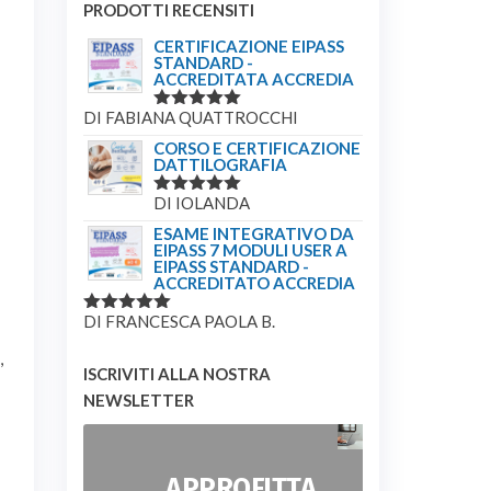
PRODOTTI RECENSITI
CERTIFICAZIONE EIPASS
STANDARD -
ACCREDITATA ACCREDIA
DI FABIANA QUATTROCCHI
VALUTATO
5
SU 5
CORSO E CERTIFICAZIONE
DATTILOGRAFIA
DI IOLANDA
VALUTATO
5
SU 5
ESAME INTEGRATIVO DA
EIPASS 7 MODULI USER A
EIPASS STANDARD -
ACCREDITATO ACCREDIA
DI FRANCESCA PAOLA B.
VALUTATO
5
SU 5
,
ISCRIVITI ALLA NOSTRA
NEWSLETTER
APPROFITTA