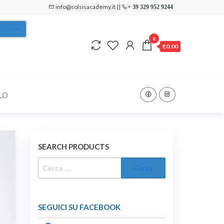
info@solsisacademy.it ||
+ 39 329 952 9244
Cerca
0
€0.00
LO
SEARCH PRODUCTS
RICERCA
PER:
SEGUICI SU FACEBOOK