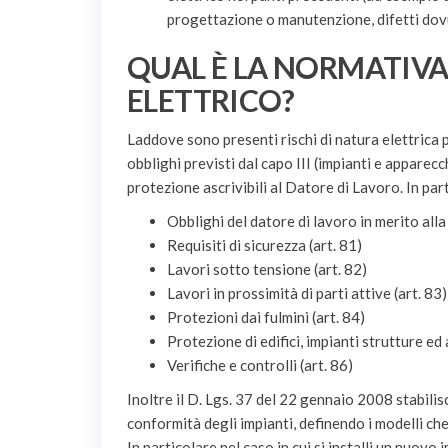
progettazione o manutenzione, difetti dovut
QUAL È LA NORMATIVA 
ELETTRICO?
Laddove sono presenti rischi di natura elettrica p
obblighi previsti dal capo III (impianti e apparec
protezione ascrivibili al Datore di Lavoro. In par
Obblighi del datore di lavoro in merito alla 
Requisiti di sicurezza (art. 81)
Lavori sotto tensione (art. 82)
Lavori in prossimità di parti attive (art. 83)
Protezioni dai fulmini (art. 84)
Protezione di edifici, impianti strutture ed 
Verifiche e controlli (art. 86)
Inoltre il D. Lgs. 37 del 22 gennaio 2008 stabilisc
conformità degli impianti, definendo i modelli che
In particolare nel caso in cui si installi un nuov