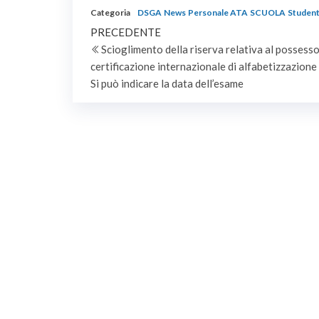
Categoria
DSGA
News
Personale ATA
SCUOLA
Student
Navigazione
Articolo
PRECEDENTE
precedente
Scioglimento della riserva relativa al possesso
articoli
certificazione internazionale di alfabetizzazione 
Si può indicare la data dell’esame