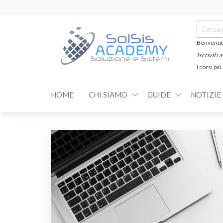
Salta
e
Cerca:
vai
al
Benvenuti
contenuto
Iscriviti
I corsi più
SOLSIS
Corsi e
Certificazioni
Academy
Informatiche
HOME
CHI SIAMO
GUIDE
NOTIZIE
e
Linguistiche