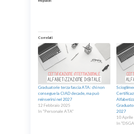
Mi piace:
Correlati
Graduatorie terza fascia ATA: chi non
Scioglimen
consegue la CIAD decade, ma può
Certificaz
reinserirsi nel 2027
Alfabetiz
12 Febbraio 2025
Graduator
In "Personale ATA"
2027
10 Aprile
In "DSGA