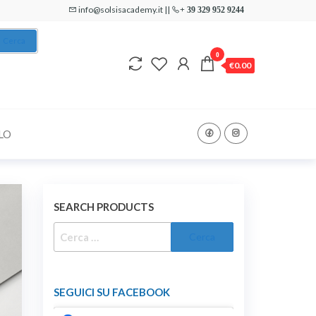
info@solsisacademy.it ||
+ 39 329 952 9244
Cerca
0
€0.00
LO
SEARCH PRODUCTS
RICERCA
PER:
SEGUICI SU FACEBOOK