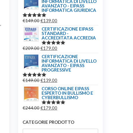
INFORMATICA DI LIVELLO
ORIGINALE
ATTUALE
AVANZATO - EIPASS
o
ERA:
È:
INFORMATICA GIURIDICA
€149.00.
€139.00.
IL
IL
€
149.00
€
139.00
VALUTATO
,
5.00
SU 5
PREZZO
PREZZO
CERTIFICAZIONE EIPASS
STANDARD -
ORIGINALE
ATTUALE
ACCREDITATA ACCREDIA
ERA:
È:
IL
IL
€
209.00
€
179.00
€149.00.
€139.00.
VALUTATO
5.00
SU 5
PREZZO
PREZZO
CERTIFICAZIONE
INFORMATICA DI LIVELLO
ORIGINALE
ATTUALE
AVANZATO - EIPASS
ERA:
È:
PROGRESSIVE
€209.00.
€179.00.
IL
IL
€
149.00
€
139.00
VALUTATO
5.00
SU 5
PREZZO
PREZZO
CORSO ONLINE EIPASS
ESPERTO IN BULLISMO E
ORIGINALE
ATTUALE
CYBERBULLISMO
ERA:
È:
IL
IL
€
244.00
€
179.00
€149.00.
€139.00.
VALUTATO
5.00
SU 5
PREZZO
PREZZO
ORIGINALE
ATTUALE
CATEGORIE PRODOTTO
ERA:
È: