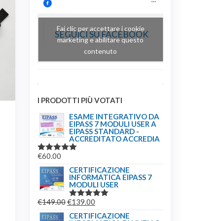
Fai clic per accettare i cookie
SEGUICI SU FACEBOOK
marketing e abilitare questo
contenuto
I PRODOTTI PIÙ VOTATI
ESAME INTEGRATIVO DA
EIPASS 7 MODULI USER A
EIPASS STANDARD -
ACCREDITATO ACCREDIA
€
60.00
VALUTATO
5.00
SU 5
CERTIFICAZIONE
INFORMATICA EIPASS 7
MODULI USER
IL
IL
€
149.00
€
139.00
VALUTATO
5.00
SU 5
PREZZO
PREZZO
CERTIFICAZIONE