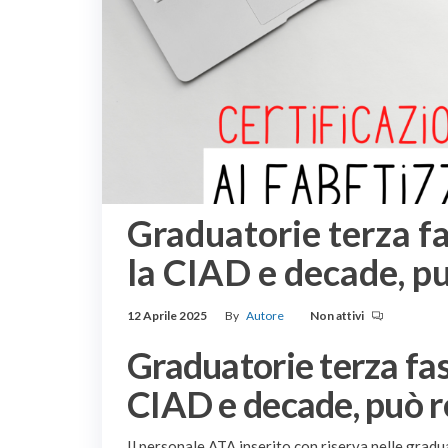
Graduatorie terza f
la CIAD e decade, pu
12 Aprile 2025
By
Autore
Non attivi
Graduatorie terza fas
CIAD e decade, può r
Il personale ATA inserito con riserva nelle gradu