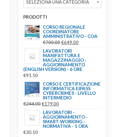
SELEZIONA UNA CATEGORIA
€244.00.
€179.00.
PRODOTTI
CORSO REGIONALE
COORDINATORE
AMMINISTRATIVO - COA
IL
IL
€
700.00
€
649.00
PREZZO
PREZZO
LAVORATORI
MANIFATTURA E
ORIGINALE
ATTUALE
MAGAZZINAGGIO -
ERA:
È:
AGGIORNAMENTO
(ENGLISH VERSION) - 6 ORE
€700.00.
€649.00.
€
91.50
CORSO E CERTIFICAZIONE
INFORMATICA EIPASS
CYBERCRIMES - LIVELLO
INTERMEDIO
IL
IL
€
244.00
€
179.00
PREZZO
PREZZO
LAVORATORI -
AGGIORNAMENTO -
ORIGINALE
ATTUALE
SMART WORKING -
ERA:
È:
NORMATIVA - 1 ORA
€
30.50
€244.00.
€179.00.