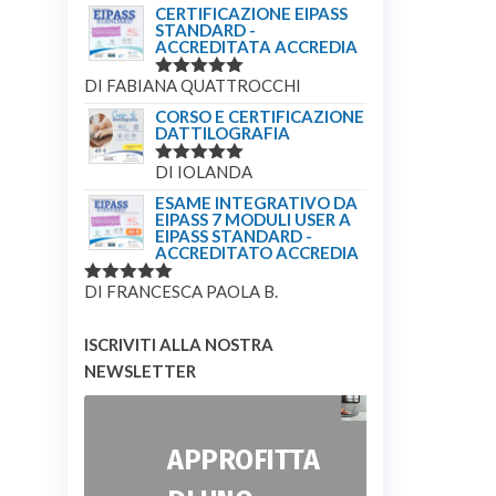
CERTIFICAZIONE EIPASS
STANDARD -
ACCREDITATA ACCREDIA
DI FABIANA QUATTROCCHI
VALUTATO
5
SU 5
CORSO E CERTIFICAZIONE
DATTILOGRAFIA
DI IOLANDA
VALUTATO
5
SU 5
ESAME INTEGRATIVO DA
EIPASS 7 MODULI USER A
EIPASS STANDARD -
ACCREDITATO ACCREDIA
DI FRANCESCA PAOLA B.
VALUTATO
5
SU 5
ISCRIVITI ALLA NOSTRA
NEWSLETTER
APPROFITTA