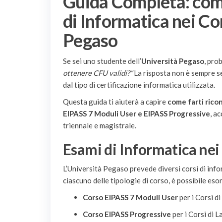
Guida Completa: come
di Informatica nei Cor
Pegaso
Se sei uno studente dell’
Università Pegaso
, pro
ottenere CFU validi?”
La risposta non è sempre s
dal tipo di certificazione informatica utilizzata.
Questa guida ti aiuterà a capire
come farti rico
EIPASS 7 Moduli User e EIPASS Progressive
, a
triennale e magistrale.
Esami di Informatica nei
L’Università Pegaso prevede diversi corsi di info
ciascuno delle tipologie di corso, è possibile es
Corso EIPASS 7 Moduli User
per i Corsi d
Corso EIPASS Progressive
per i Corsi di 