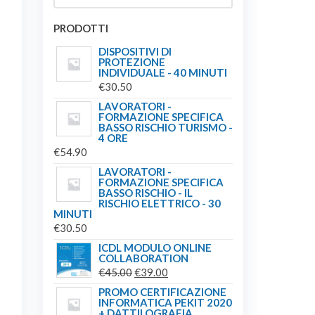
PRODOTTI
DISPOSITIVI DI
PROTEZIONE
INDIVIDUALE - 40 MINUTI
€
30.50
LAVORATORI -
FORMAZIONE SPECIFICA
BASSO RISCHIO TURISMO -
4 ORE
€
54.90
LAVORATORI -
FORMAZIONE SPECIFICA
BASSO RISCHIO - IL
RISCHIO ELETTRICO - 30
MINUTI
€
30.50
ICDL MODULO ONLINE
COLLABORATION
IL
IL
€
45.00
€
39.00
PREZZO
PREZZO
PROMO CERTIFICAZIONE
INFORMATICA PEKIT 2020
ORIGINALE
ATTUALE
+ DATTILOGRAFIA