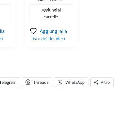
era:
è:
€244.00.
€179.00.
Aggiungi al
carrello
lla
Aggiungi alla
ri
lista dei desideri
Telegram
Threads
WhatsApp
Altro