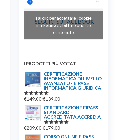
Fai clic per accettare i cookie
SEGUICI SU FACEBOOK
marketing e abilitare questo
contenuto
I PRODOTTI PIÙ VOTATI
CERTIFICAZIONE
INFORMATICA DI LIVELLO
AVANZATO - EIPASS
INFORMATICA GIURIDICA
IL
IL
€
149.00
€
139.00
VALUTATO
5.00
SU 5
PREZZO
PREZZO
CERTIFICAZIONE EIPASS
STANDARD -
ORIGINALE
ATTUALE
ACCREDITATA ACCREDIA
ERA:
È:
IL
IL
€
209.00
€
179.00
€149.00.
€139.00.
VALUTATO
5.00
SU 5
PREZZO
PREZZO
CORSO ONLINE EIPASS