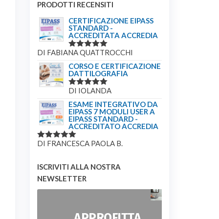
PRODOTTI RECENSITI
CERTIFICAZIONE EIPASS
STANDARD -
ACCREDITATA ACCREDIA
DI FABIANA QUATTROCCHI
VALUTATO
5
SU 5
CORSO E CERTIFICAZIONE
DATTILOGRAFIA
DI IOLANDA
VALUTATO
5
SU 5
ESAME INTEGRATIVO DA
EIPASS 7 MODULI USER A
EIPASS STANDARD -
ACCREDITATO ACCREDIA
DI FRANCESCA PAOLA B.
VALUTATO
5
SU 5
ISCRIVITI ALLA NOSTRA
NEWSLETTER
APPROFITTA