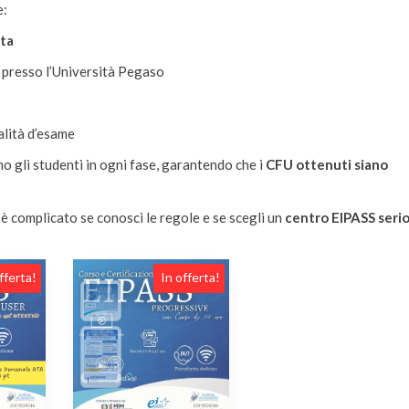
e:
uta
presso l’Università Pegaso
alità d’esame
 gli studenti in ogni fase, garantendo che i
CFU ottenuti siano
è complicato se conosci le regole e se scegli un
centro EIPASS seri
fferta!
In offerta!