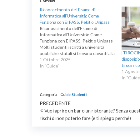
Correlati
Riconoscimento dell’Esame di
Informatica all’Università: Come
Funziona con EIPASS, Pekit o Unipass
Riconoscimento dell’Esame di
Informatica all’Università: Come
Funziona con EIPASS, Pekit o Unipass
Molti studenti iscritti a università
[TIROCIN
pubbliche statali si trovano davanti alla
disposizi
stessa domanda: “Come posso
1 Ottobre 2025
tirocini
ottenere i crediti dell’esame di
In "Guide"
1 Agosto
Informatica senza doverlo sostenere
In "Guide
di nuovo?” La risposta è semplice:
grazie a certificazioni informatiche
riconosciute a livello nazionale,…
Categoria
Guide
Studenti
Navigazione
Articolo
PRECEDENTE
precedente
Vuoi aprire un bar o un ristorante? Senza ques
articoli
rischi di non poterlo fare (e ti spiego perché)