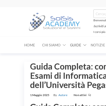
Salta
e
Cerca:
vai
al
Benvenuti
contenuto
Iscriviti
I corsi più
SOLSIS
Corsi e
Certificazioni
Academy
Informatiche
HOME
CHI SIAMO
GUIDE
NOTIZIE
e
Linguistiche
Guida Completa: com
Esami di Informatica
dell’Università Peg
1 Maggio 2025
By
Autore
Non attivi