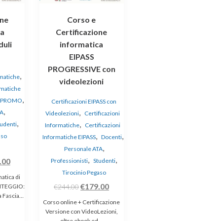
one
Corso e
ca
Certificazione
duli
informatica
EIPASS
PROGRESSIVE con
,
rmatiche
videolezioni
rmatiche
,
N PROMO
Certificazioni EIPASS con
,
,
TA
Videolezioni
Certificazioni
,
,
udenti
Informatiche
Certificazioni
,
,
aso
Informatiche EIPASS
Docenti
,
Personale ATA
,
,
Il
.00
Professionisti
Studenti
zo
prezzo
Tirocinio Pegaso
atica di
nale
attuale
Il
Il
€
179.00
UNTEGGIO:
€
244.00
a Fascia…
è:
prezzo
prezzo
Corso online + Certificazione
00.
€139.00.
originale
attuale
Versione con VideoLezioni,
oltre ebook ed…