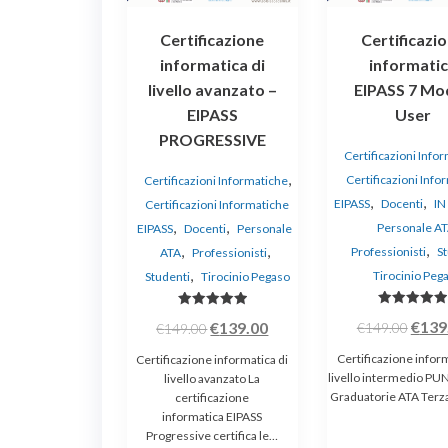
Certificazione
Certificazi
informatica di
informati
livello avanzato –
EIPASS 7 Mo
EIPASS
User
PROGRESSIVE
Certificazioni Info
,
Certificazioni Info
Certificazioni Informatiche
,
,
EIPASS
Docenti
I
Certificazioni Informatiche
,
,
Personale A
EIPASS
Docenti
Personale
,
,
,
Professionisti
St
ATA
Professionisti
,
Tirocinio Peg
Studenti
Tirocinio Pegaso
Valutato
Valutato
Il
Il
Il
€
139
€
139.00
€
149.00
€
149.00
5.00
5.00
su 5
su 5
prez
prezzo
prezzo
Certificazione inform
Certificazione informatica di
origi
originale
attuale
livello intermedio P
livello avanzato La
Graduatorie ATA Terz
certificazione
era:
era:
è:
informatica EIPASS
€149.
€149.00.
€139.00.
Progressive certifica le…