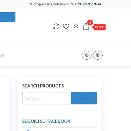
info@solsisacademy.it ||
+ 39 329 952 9244
Cerca
0
€0.00
LO
SEARCH PRODUCTS
RICERCA
PER:
SEGUICI SU FACEBOOK