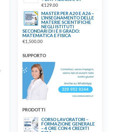
ERA:
È:
€
129.00
€45.00.
€39.00.
MASTER PER A20 E A26 –
L’INSEGNAMENTO DELLE
MATERIE SCIENTIFICHE
NEGLI ISTITUTI
SECONDARI DI I E II GRADO:
MATEMATICA E FISICA
€
1,500.00
SUPPORTO
o
PRODOTTI
CORSO LAVORATORI –
FORMAZIONE GENERALE
– 4 ORE CON 4 CREDITI