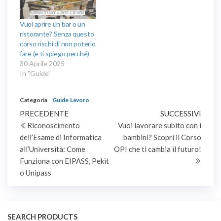
Vuoi aprire un bar o un
ristorante? Senza questo
corso rischi di non poterlo
fare (e ti spiego perché)
30 Aprile 2025
In "Guide"
Categoria
Guide
Lavoro
Navigazione
Articolo
Artic
PRECEDENTE
SUCCESSIVI
precedente
succe
Riconoscimento
Vuoi lavorare subito con i
articoli
dell’Esame di Informatica
bambini? Scopri il Corso
all’Università: Come
OPI che ti cambia il futuro!
Funziona con EIPASS, Pekit
o Unipass
SEARCH PRODUCTS