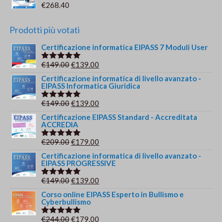
€
268.40
Prodotti più votati
Certificazione informatica EIPASS 7 Moduli User
Il
Il
€
149.00
€
139.00
Valutato
5.00
su 5
prezzo
prezzo
Certificazione informatica di livello avanzato -
EIPASS Informatica Giuridica
originale
attuale
era:
è:
Il
Il
€
149.00
€
139.00
Valutato
€149.00.
€139.00.
5.00
su 5
prezzo
prezzo
Certificazione EIPASS Standard - Accreditata
ACCREDIA
originale
attuale
era:
è:
Il
Il
€
209.00
€
179.00
Valutato
€149.00.
€139.00.
5.00
su 5
prezzo
prezzo
Certificazione informatica di livello avanzato -
EIPASS PROGRESSIVE
originale
attuale
era:
è:
Il
Il
€
149.00
€
139.00
Valutato
€209.00.
€179.00.
5.00
su 5
prezzo
prezzo
Corso online EIPASS Esperto in Bullismo e
Cyberbullismo
originale
attuale
era:
è:
Il
Il
€
244.00
€
179.00
Valutato