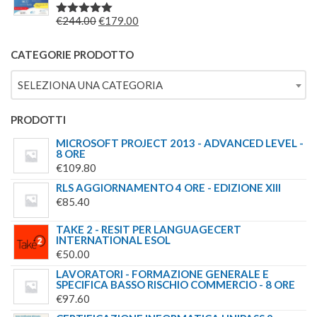
ERA:
È:
IL
IL
€
244.00
€
179.00
VALUTATO
€69.00.
€49.00.
5.00
SU 5
PREZZO
PREZZO
ORIGINALE
ATTUALE
CATEGORIE PRODOTTO
ERA:
È:
SELEZIONA UNA CATEGORIA
€244.00.
€179.00.
PRODOTTI
MICROSOFT PROJECT 2013 - ADVANCED LEVEL -
8 ORE
€
109.80
RLS AGGIORNAMENTO 4 ORE - EDIZIONE XIII
€
85.40
TAKE 2 - RESIT PER LANGUAGECERT
INTERNATIONAL ESOL
€
50.00
LAVORATORI - FORMAZIONE GENERALE E
SPECIFICA BASSO RISCHIO COMMERCIO - 8 ORE
€
97.60