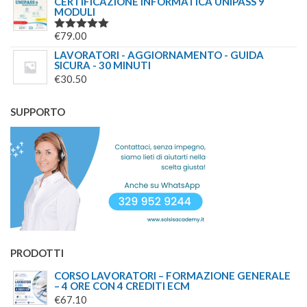
CERTIFICAZIONE INFORMATICA UNIPASS 9
MODULI
€
79.00
VALUTATO
5.00
SU 5
LAVORATORI - AGGIORNAMENTO - GUIDA
SICURA - 30 MINUTI
€
30.50
SUPPORTO
PRODOTTI
CORSO LAVORATORI – FORMAZIONE GENERALE
– 4 ORE CON 4 CREDITI ECM
€
67.10