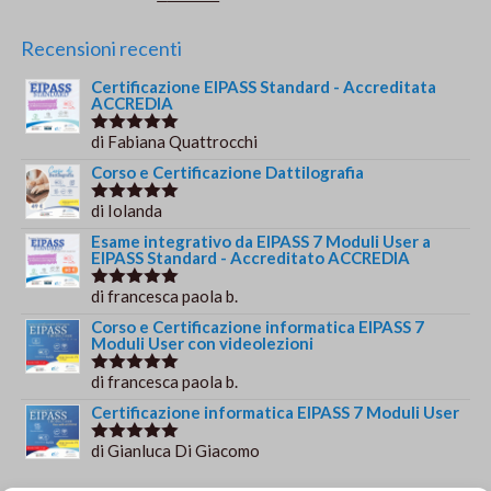
€149.00.
€139.00.
5.00
su 5
prezzo
prezzo
originale
attuale
Recensioni recenti
era:
è:
Certificazione EIPASS Standard - Accreditata
€244.00.
€179.00.
ACCREDIA
di Fabiana Quattrocchi
Valutato
5
su 5
Corso e Certificazione Dattilografia
di Iolanda
Valutato
5
su 5
Esame integrativo da EIPASS 7 Moduli User a
EIPASS Standard - Accreditato ACCREDIA
di francesca paola b.
Valutato
5
su 5
Corso e Certificazione informatica EIPASS 7
Moduli User con videolezioni
di francesca paola b.
Valutato
5
su 5
Certificazione informatica EIPASS 7 Moduli User
di Gianluca Di Giacomo
Valutato
5
su 5