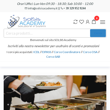
Salta
Orari Uffici: Lun-Ven 09:30 - 18:30; Sab 10:00 - 12:00
e
info@solsisacademy.it ||
+ 39 329 952 9244
vai
0
al
contenuto
SOLSIS
Cerca:
Corsi e
Cerca
Certificazioni
Academy
Informatiche
Benvenuti sul sito SOLSIS Academy
e
Iscriviti alla nostra newsletter per usufruire di sconti e promozioni
Linguistiche
I corsi più acquistati:
ICDL
//
EIPASS
//
Corso Coordinatore
//
Corso OSA
//
Corso SAB