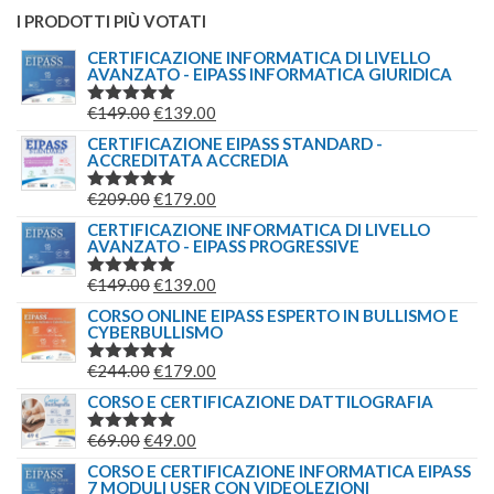
I PRODOTTI PIÙ VOTATI
CERTIFICAZIONE INFORMATICA DI LIVELLO
AVANZATO - EIPASS INFORMATICA GIURIDICA
IL
IL
€
149.00
€
139.00
VALUTATO
5.00
SU 5
PREZZO
PREZZO
CERTIFICAZIONE EIPASS STANDARD -
ACCREDITATA ACCREDIA
ORIGINALE
ATTUALE
ERA:
È:
IL
IL
€
209.00
€
179.00
VALUTATO
€149.00.
€139.00.
5.00
SU 5
PREZZO
PREZZO
CERTIFICAZIONE INFORMATICA DI LIVELLO
AVANZATO - EIPASS PROGRESSIVE
ORIGINALE
ATTUALE
ERA:
È:
IL
IL
€
149.00
€
139.00
VALUTATO
€209.00.
€179.00.
5.00
SU 5
PREZZO
PREZZO
CORSO ONLINE EIPASS ESPERTO IN BULLISMO E
CYBERBULLISMO
ORIGINALE
ATTUALE
ERA:
È:
IL
IL
€
244.00
€
179.00
VALUTATO
€149.00.
€139.00.
5.00
SU 5
PREZZO
PREZZO
CORSO E CERTIFICAZIONE DATTILOGRAFIA
ORIGINALE
ATTUALE
IL
IL
€
69.00
€
49.00
VALUTATO
ERA:
È:
5.00
SU 5
PREZZO
PREZZO
CORSO E CERTIFICAZIONE INFORMATICA EIPASS
€244.00.
€179.00.
7 MODULI USER CON VIDEOLEZIONI
ORIGINALE
ATTUALE