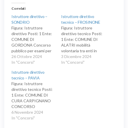
Correlati
Istruttore direttivo –
Istruttore direttivo
SONDRIO
tecnico – FROSINONE
Figura: Istruttore
Figura: Istruttore
direttivo Posti: 1 Ente:
direttivo tecnico Posti:
COMUNE DI
1 Ente: COMUNE DI
GORDONA Concorso
ALATRI mobilità
pubblico per esami per
volontaria tra enti in
l'assunzione a tempo
26 Ottobre 2024
ingresso utile
3 Dicembre 2024
pieno e indeterminato di
In "Concorsi"
all’assunzione, a tempo
In "Concorsi"
un Istruttore Direttivo-
indeterminato e pieno,
Istruttore direttivo
Tecnico area funzionari
di n. 1 dipendente con
tecnico – PAVIA
ed Elevata
profilo di Istruttore
Figura: Istruttore
Qualificazione
Direttivo Tecnico, Area
direttivo tecnico Posti:
dei Funzionari ed Elevata
1 Ente: COMUNE DI
Qualificazione - CCNL
CURA CARPIGNANO
Funzioni Locali, ai sensi
CONCORSO
dell’art. 30 del D.lgs n.…
PUBBLICO PER TITOLI
6 Novembre 2024
ED ESAMI
In "Concorsi"
FINALIZZATO ALLA