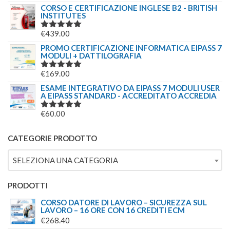
€244.00.
€179.00.
5.00
SU 5
CORSO E CERTIFICAZIONE INGLESE B2 - BRITISH
INSTITUTES
€
439.00
VALUTATO
5.00
SU 5
PROMO CERTIFICAZIONE INFORMATICA EIPASS 7
MODULI + DATTILOGRAFIA
€
169.00
VALUTATO
5.00
SU 5
ESAME INTEGRATIVO DA EIPASS 7 MODULI USER
A EIPASS STANDARD - ACCREDITATO ACCREDIA
€
60.00
VALUTATO
5.00
SU 5
CATEGORIE PRODOTTO
SELEZIONA UNA CATEGORIA
PRODOTTI
CORSO DATORE DI LAVORO – SICUREZZA SUL
LAVORO – 16 ORE CON 16 CREDITI ECM
€
268.40