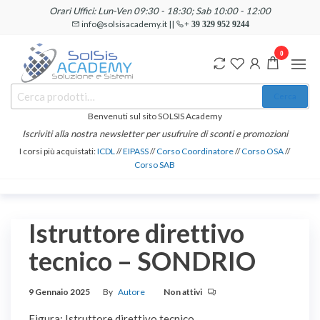
Salta
Orari Uffici: Lun-Ven 09:30 - 18:30; Sab 10:00 - 12:00
e
info@solsisacademy.it ||
+ 39 329 952 9244
vai
0
al
contenuto
SOLSIS
Cerca:
Corsi e
Cerca
Certificazioni
Academy
Informatiche
Benvenuti sul sito SOLSIS Academy
e
Iscriviti alla nostra newsletter per usufruire di sconti e promozioni
Linguistiche
I corsi più acquistati:
ICDL
//
EIPASS
//
Corso Coordinatore
//
Corso OSA
//
Corso SAB
Istruttore direttivo
tecnico – SONDRIO
9 Gennaio 2025
By
Autore
Non attivi
Figura: Istruttore direttivo tecnico