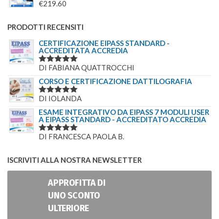
€
219.60
PRODOTTI RECENSITI
CERTIFICAZIONE EIPASS STANDARD -
ACCREDITATA ACCREDIA
DI FABIANA QUATTROCCHI
VALUTATO
5
SU 5
CORSO E CERTIFICAZIONE DATTILOGRAFIA
DI IOLANDA
VALUTATO
5
SU 5
ESAME INTEGRATIVO DA EIPASS 7 MODULI USER
A EIPASS STANDARD - ACCREDITATO ACCREDIA
DI FRANCESCA PAOLA B.
VALUTATO
5
SU 5
ISCRIVITI ALLA NOSTRA NEWSLETTER
APPROFITTA DI
UNO SCONTO
ULTERIORE