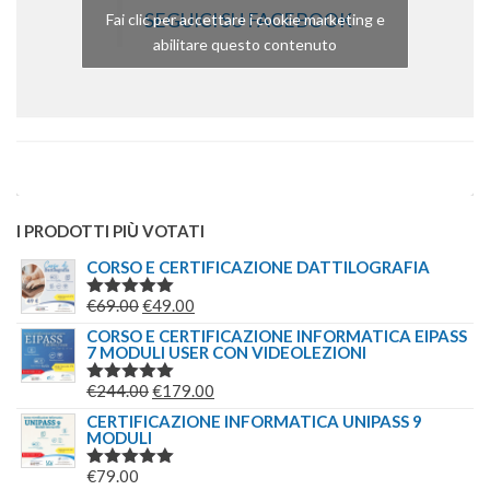
SEGUICI SU FACEBOOK
Fai clic per accettare i cookie marketing e
abilitare questo contenuto
I PRODOTTI PIÙ VOTATI
CORSO E CERTIFICAZIONE DATTILOGRAFIA
IL
IL
€
69.00
€
49.00
VALUTATO
5.00
SU 5
PREZZO
PREZZO
CORSO E CERTIFICAZIONE INFORMATICA EIPASS
7 MODULI USER CON VIDEOLEZIONI
ORIGINALE
ATTUALE
ERA:
È:
IL
IL
€
244.00
€
179.00
VALUTATO
€69.00.
€49.00.
5.00
SU 5
PREZZO
PREZZO
CERTIFICAZIONE INFORMATICA UNIPASS 9
MODULI
ORIGINALE
ATTUALE
ERA:
È:
€
79.00
VALUTATO