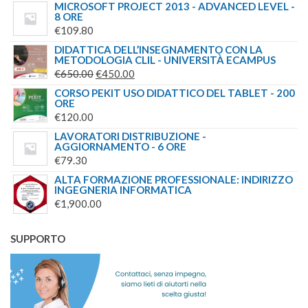
MICROSOFT PROJECT 2013 - ADVANCED LEVEL -
8 ORE
€
109.80
DIDATTICA DELL’INSEGNAMENTO CON LA
METODOLOGIA CLIL - UNIVERSITÀ ECAMPUS
IL
IL
€
650.00
€
450.00
PREZZO
PREZZO
CORSO PEKIT USO DIDATTICO DEL TABLET - 200
ORE
ORIGINALE
ATTUALE
€
120.00
ERA:
È:
LAVORATORI DISTRIBUZIONE -
€650.00.
€450.00.
AGGIORNAMENTO - 6 ORE
€
79.30
ALTA FORMAZIONE PROFESSIONALE: INDIRIZZO
INGEGNERIA INFORMATICA
€
1,900.00
SUPPORTO