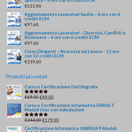
€
115.90
Aggiornamento Lavoratori Sanità – 6 ore con 6
crediti ECM
€
97.60
Aggiornamento Lavoratori – Diversità, Conflitti e
Benessere – 6 ore con 6 crediti ECM
€
97.60
Corso Dirigenti – Sicurezza sul Lavoro – 12 ore
con 12 crediti ECM
€
219.60
Prodotti più votati
Corso e Certificazione Dattilografia
Il
Il
€
69.00
€
49.00
Valutato
5.00
su 5
prezzo
prezzo
Corso e Certificazione informatica EIPASS 7
Moduli User con videolezioni
originale
attuale
era:
è:
Il
Il
€
244.00
€
179.00
Valutato
€69.00.
€49.00.
5.00
su 5
prezzo
prezzo
Certificazione Informatica UNIPASS 9 Moduli