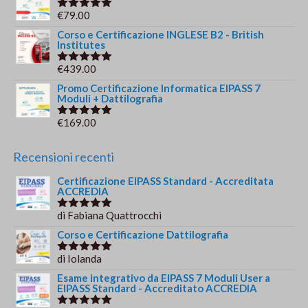
originale
attuale
€
79.00
Valutato
era:
è:
5.00
su 5
Corso e Certificazione INGLESE B2 - British
€244.00.
€179.00.
Institutes
€
439.00
Valutato
5.00
su 5
Promo Certificazione Informatica EIPASS 7
Moduli + Dattilografia
€
169.00
Valutato
5.00
su 5
Recensioni recenti
Certificazione EIPASS Standard - Accreditata
ACCREDIA
di Fabiana Quattrocchi
Valutato
5
su 5
Corso e Certificazione Dattilografia
di Iolanda
Valutato
5
su 5
Esame integrativo da EIPASS 7 Moduli User a
EIPASS Standard - Accreditato ACCREDIA