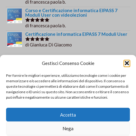
di francesca paola b.
Valutato
5
su 5
Corso e Certificazione informatica EIPASS 7
Moduli User con videolezioni
di francesca paola b.
Valutato
5
su 5
Certificazione informatica EIPASS 7 Moduli User
di Gianluca Di Giacomo
Valutato
5
su 5
Orario e informazioni
Gestisci Consenso Cookie
Via Gaudio Maiori
Per fornire le migliori esperienze, utilizziamo tecnologie come i cookie per
84013 Cava de' Tirreni
memorizzare e/o accedere alle informazioni del dispositivo. Il consenso a
+39 329 952 9244
queste tecnologie ci permetterà di elaborare dati come il comportamento di
navigazione o ID unici su questo sito. Non acconsentire o ritirare il consenso
info@solsisacademy.it
può influire negativamente su alcune caratteristiche e funzioni.
Lun-Ven: 09:30-18:30, Sab: 10:00-12:00
Pausa pranzo: 13:30-15:30
Accetta
© Copyright - SOLSIS Academy by SOLUZIONE E
Nega
SISTEMI di Catino Valentino - Via Gaudio Maiori - 84013