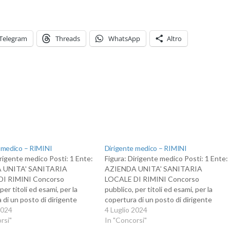
Telegram
Threads
WhatsApp
Altro
 medico – RIMINI
Dirigente medico – RIMINI
irigente medico Posti: 1 Ente:
Figura: Dirigente medico Posti: 1 Ente:
 UNITA' SANITARIA
AZIENDA UNITA' SANITARIA
DI RIMINI Concorso
LOCALE DI RIMINI Concorso
per titoli ed esami, per la
pubblico, per titoli ed esami, per la
 di un posto di dirigente
copertura di un posto di dirigente
 neonatologia.
2024
medico di neuropsichiatria infantile.
4 Luglio 2024
rsi"
In "Concorsi"