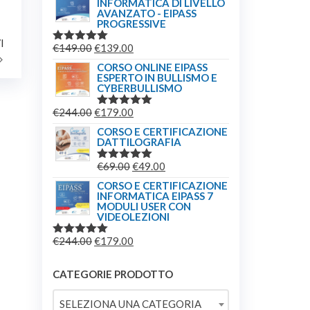
INFORMATICA DI LIVELLO
ORIGINALE
ATTUALE
AVANZATO - EIPASS
ERA:
È:
PROGRESSIVE
€209.00.
€179.00.
Articolo
I
IL
IL
€
149.00
€
139.00
VALUTATO
successivo
5.00
SU 5
PREZZO
PREZZO
CORSO ONLINE EIPASS
ESPERTO IN BULLISMO E
ORIGINALE
ATTUALE
CYBERBULLISMO
ERA:
È:
IL
IL
€
244.00
€
179.00
€149.00.
€139.00.
VALUTATO
5.00
SU 5
PREZZO
PREZZO
CORSO E CERTIFICAZIONE
DATTILOGRAFIA
ORIGINALE
ATTUALE
ERA:
È:
IL
IL
€
69.00
€
49.00
VALUTATO
€244.00.
€179.00.
5.00
SU 5
PREZZO
PREZZO
CORSO E CERTIFICAZIONE
INFORMATICA EIPASS 7
ORIGINALE
ATTUALE
MODULI USER CON
ERA:
È:
VIDEOLEZIONI
€69.00.
€49.00.
IL
IL
€
244.00
€
179.00
VALUTATO
5.00
SU 5
PREZZO
PREZZO
ORIGINALE
ATTUALE
CATEGORIE PRODOTTO
ERA:
È:
SELEZIONA UNA CATEGORIA
€244.00.
€179.00.