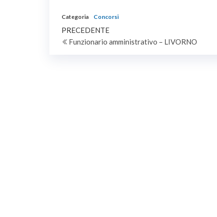
Categoria
Concorsi
Navigazione
Articolo
PRECEDENTE
precedente
Funzionario amministrativo – LIVORNO
articoli