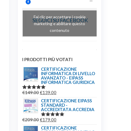
Fai clic per accettare i cookie
SEGUICI SU FACEBOOK
marketing e abilitare questo
contenuto
I PRODOTTI PIÙ VOTATI
CERTIFICAZIONE
INFORMATICA DI LIVELLO
AVANZATO - EIPASS
INFORMATICA GIURIDICA
IL
IL
€
149.00
€
139.00
VALUTATO
5.00
SU 5
PREZZO
PREZZO
CERTIFICAZIONE EIPASS
STANDARD -
ORIGINALE
ATTUALE
ACCREDITATA ACCREDIA
ERA:
È:
IL
IL
€
209.00
€
179.00
€149.00.
€139.00.
VALUTATO
5.00
SU 5
PREZZO
PREZZO
CERTIFICAZIONE