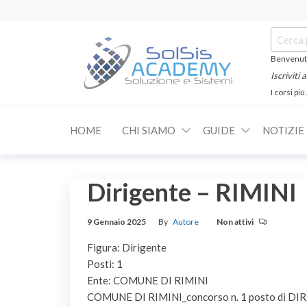
Salta
e
Cerca:
vai
al
Benvenuti
contenuto
Iscriviti
I corsi più
SOLSIS
Corsi e
Certificazioni
Academy
Informatiche
HOME
CHI SIAMO
GUIDE
NOTIZIE
e
Linguistiche
Dirigente – RIMINI
9 Gennaio 2025
By
Autore
Non attivi
Figura: Dirigente
Posti: 1
Ente: COMUNE DI RIMINI
COMUNE DI RIMINI_concorso n. 1 posto di DIR