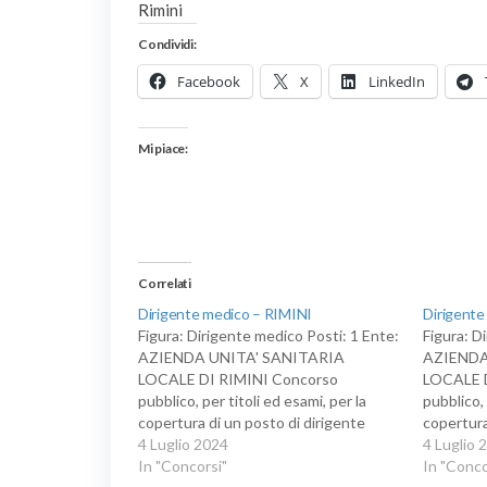
Rimini
Condividi:
Facebook
X
LinkedIn
Mi piace:
Correlati
Dirigente medico – RIMINI
Dirigente
Figura: Dirigente medico Posti: 1 Ente:
Figura: D
AZIENDA UNITA' SANITARIA
AZIENDA
LOCALE DI RIMINI Concorso
LOCALE 
pubblico, per titoli ed esami, per la
pubblico, 
copertura di un posto di dirigente
copertura
medico di anatomia patologica
4 Luglio 2024
medico di
4 Luglio 
In "Concorsi"
In "Conco