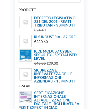
PRODOTTI
DECRETO LEGISLATIVO
231 DEL 2001 - REATI
TRIBUTARI - 30 MINUTI
€
24.40
RLS INDUSTRIA - 32 ORE
€
280.60
ICDL MODULO CYBER
SECURITY - SPECIALISED
LEVEL
IL
IL
€
45.00
€
39.00
PREZZO
PREZZO
SICUREZZA E
RISERVATEZZA DELLE
ORIGINALE
ATTUALE
INFORMAZIONI
ERA:
È:
AZIENDALI - 15 MINUTI
€
24.40
€45.00.
€39.00.
CERTIFICAZIONE
INTERNAZIONALE
ALFABETIZZAZIONE
DIGITALE - BOLLINATURA
PEKIT EXPERT IN CIAD