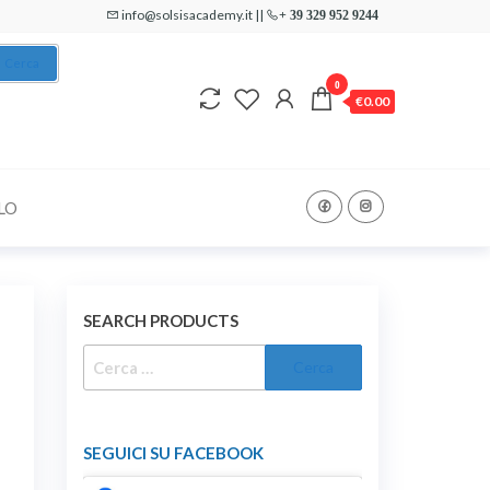
info@solsisacademy.it ||
+ 39 329 952 9244
Cerca
0
€0.00
LO
SEARCH PRODUCTS
RICERCA
PER:
SEGUICI SU FACEBOOK