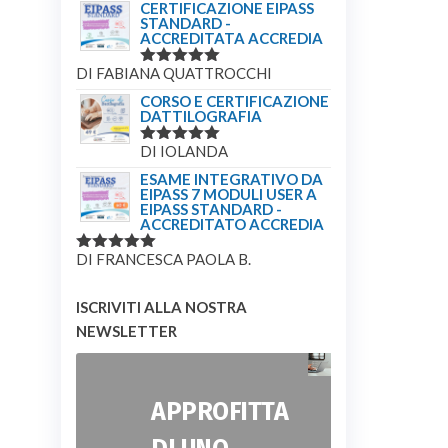
CERTIFICAZIONE EIPASS
STANDARD -
ACCREDITATA ACCREDIA
DI FABIANA QUATTROCCHI
VALUTATO
5
SU 5
CORSO E CERTIFICAZIONE
DATTILOGRAFIA
DI IOLANDA
VALUTATO
5
SU 5
ESAME INTEGRATIVO DA
EIPASS 7 MODULI USER A
EIPASS STANDARD -
ACCREDITATO ACCREDIA
DI FRANCESCA PAOLA B.
VALUTATO
5
SU 5
ISCRIVITI ALLA NOSTRA
NEWSLETTER
APPROFITTA