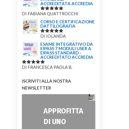
ACCREDITATA ACCREDIA
DI FABIANA QUATTROCCHI
VALUTATO
5
SU 5
CORSO E CERTIFICAZIONE
DATTILOGRAFIA
DI IOLANDA
VALUTATO
5
SU 5
ESAME INTEGRATIVO DA
EIPASS 7 MODULI USER A
EIPASS STANDARD -
ACCREDITATO ACCREDIA
DI FRANCESCA PAOLA B.
VALUTATO
5
SU 5
ISCRIVITI ALLA NOSTRA
NEWSLETTER
APPROFITTA
DI UNO