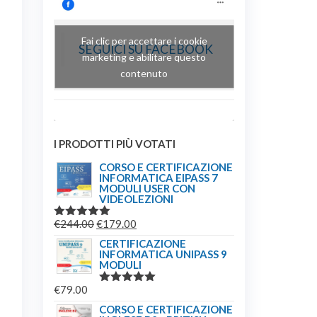
Fai clic per accettare i cookie
SEGUICI SU FACEBOOK
marketing e abilitare questo
contenuto
I PRODOTTI PIÙ VOTATI
CORSO E CERTIFICAZIONE
INFORMATICA EIPASS 7
MODULI USER CON
VIDEOLEZIONI
IL
IL
€
244.00
€
179.00
VALUTATO
5.00
SU 5
PREZZO
PREZZO
CERTIFICAZIONE
INFORMATICA UNIPASS 9
ORIGINALE
ATTUALE
MODULI
ERA:
È:
€
79.00
€244.00.
€179.00.
VALUTATO
5.00
SU 5
CORSO E CERTIFICAZIONE