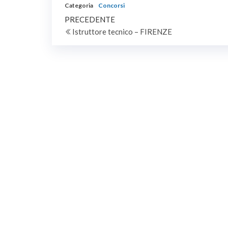
Categoria
Concorsi
ISTRUTT
Navigazione
Articolo
ECONOMI
PRECEDENTE
CCNL…
precedente
Istruttore tecnico – FIRENZE
articoli