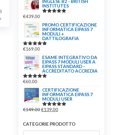
INGLESE B2 - BRITISH
INSTITUTES
Articolo
I
€
439.00
VALUTATO
successivo
5.00
SU 5
PROMO CERTIFICAZIONE
INFORMATICA EIPASS 7
MODULI +
DATTILOGRAFIA
€
169.00
VALUTATO
5.00
SU 5
ESAME INTEGRATIVO DA
EIPASS 7 MODULI USER A
EIPASS STANDARD -
ACCREDITATO ACCREDIA
€
60.00
VALUTATO
5.00
SU 5
CERTIFICAZIONE
INFORMATICA EIPASS 7
MODULI USER
IL
IL
€
149.00
€
139.00
VALUTATO
5.00
SU 5
PREZZO
PREZZO
ORIGINALE
ATTUALE
CATEGORIE PRODOTTO
ERA:
È: