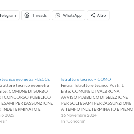
Telegram
Threads
WhatsApp
Altro
e tecnico geometra – LECCE
Istruttore tecnico – COMO
struttore tecnico geometra
Figura: Istruttore tecnico Posti: 1
 Ente: COMUNE DI SURBO
Ente: COMUNE DI VALBRONA
DI CONCORSO PUBBLICO
AVVISO PUBBLICO DI SELEZIONE
I ESAMI PER L’ASSUNZIONE
PER SOLI ESAMI PER L’ASSUNZIONE
O INDETERMINATO E
A TEMPO INDETERMINATO E PIENO
 (30 ORE) DI N. 1 UNITÀ
io 2025
DI N. 1 ISTRUTTORE TECNICO –
16 Novembre 2024
FILO PROFESSIONALE DI
rsi"
AREA DEGLI ISTRUTTORI (EX
In "Concorsi"
ORE TECNICO -
CATEGORIA C POSIZIONE
A - AREA DEGLI
ECONOMICA C1) PER IL COMUNE DI