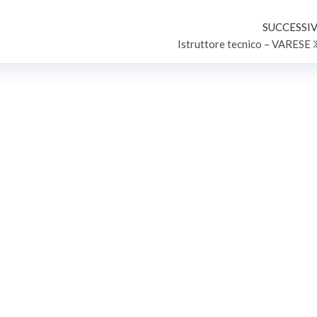
ORI – POSIZIONE
VALBRONA (CO)
CA C1 - DEL VIGENTE
SUCCESSIV
Istruttore tecnico – VARESE