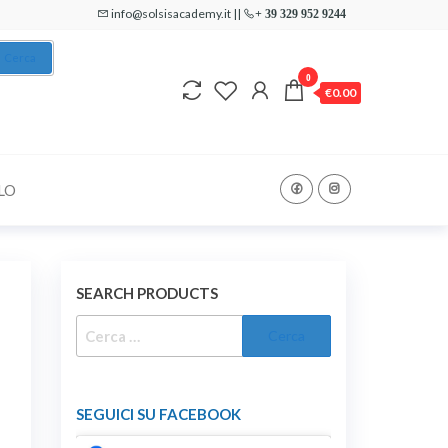
info@solsisacademy.it ||
+ 39 329 952 9244
Cerca
0
€0.00
LO
SEARCH PRODUCTS
RICERCA
PER:
SEGUICI SU FACEBOOK