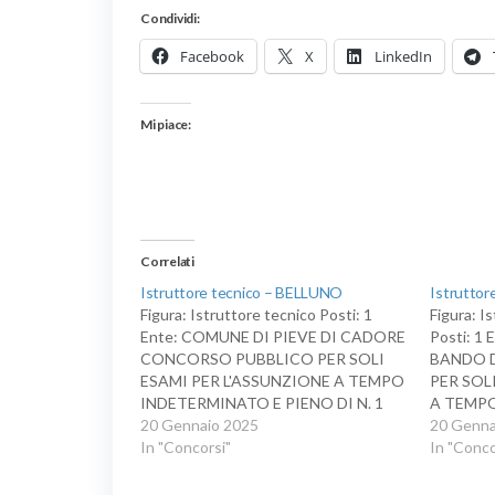
Condividi:
Facebook
X
LinkedIn
Mi piace:
Correlati
Istruttore tecnico – BELLUNO
Istruttor
Figura: Istruttore tecnico Posti: 1
Figura: I
Ente: COMUNE DI PIEVE DI CADORE
Posti: 1
CONCORSO PUBBLICO PER SOLI
BANDO 
ESAMI PER L'ASSUNZIONE A TEMPO
PER SOL
INDETERMINATO E PIENO DI N. 1
A TEMP
ISTRUTTORE TECNICO PRESSO
20 Gennaio 2025
PARZIALE
20 Genna
L’AREA TECNICA LAVORI PUBBLICI
In "Concorsi"
NEL PRO
In "Conco
DEL COMUNE DI PIEVE DI CADORE
ISTRUTT
(BL)
GEOMETR