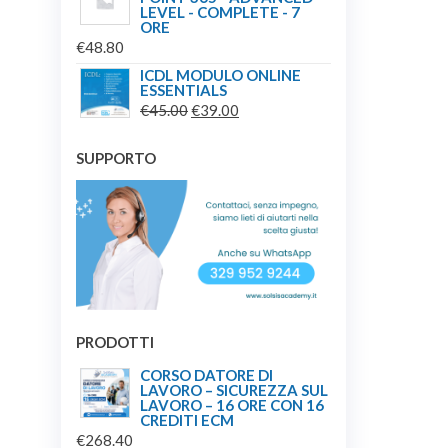
LEVEL - COMPLETE - 7
ORE
€
48.80
ICDL MODULO ONLINE
ESSENTIALS
IL
IL
€
45.00
€
39.00
PREZZO
PREZZO
ORIGINALE
ATTUALE
SUPPORTO
ERA:
È:
€45.00.
€39.00.
PRODOTTI
CORSO DATORE DI
LAVORO – SICUREZZA SUL
LAVORO – 16 ORE CON 16
CREDITI ECM
€
268.40