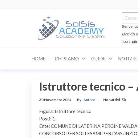
Salta
e
Cerca:
vai
al
Benvenuti
contenuto
Iscriviti
I corsi più
SOLSIS
Corsi e
Certificazioni
Academy
Informatiche
HOME
CHI SIAMO
GUIDE
NOTIZIE
e
Linguistiche
Istruttore tecnico
30 Novembre 2024
By
Autore
Non attivi
Figura: Istruttore tecnico
Posti: 1
Ente: COMUNE DI LATERINA PERGINE VALD
CONCORSO PER SOLI ESAMI PER L’ASSUNZIO