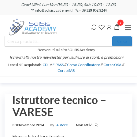
Salta
Orari Uffici: Lun-Ven 09:30 - 18:30; Sab 10:00 - 12:00
e
info@solsisacademy.it ||
+ 39 329 952 9244
vai
0
al
contenuto
SOLSIS
Cerca:
Corsi e
Cerca
Certificazioni
Academy
Informatiche
Benvenuti sul sito SOLSIS Academy
e
Iscriviti alla nostra newsletter per usufruire di sconti e promozioni
Linguistiche
I corsi più acquistati:
ICDL
//
EIPASS
//
Corso Coordinatore
//
Corso OSA
//
Corso SAB
Istruttore tecnico –
VARESE
30 Novembre 2024
By
Autore
Non attivi
Figura: Istruttore tecnico