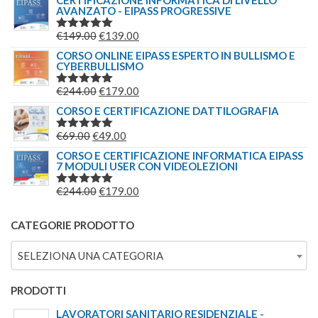
CERTIFICAZIONE INFORMATICA DI LIVELLO
AVANZATO - EIPASS PROGRESSIVE
ORIGINALE
ATTUALE
ERA:
È:
IL
IL
€
149.00
€
139.00
VALUTATO
€209.00.
€179.00.
5.00
SU 5
PREZZO
PREZZO
CORSO ONLINE EIPASS ESPERTO IN BULLISMO E
CYBERBULLISMO
ORIGINALE
ATTUALE
ERA:
È:
IL
IL
€
244.00
€
179.00
VALUTATO
€149.00.
€139.00.
5.00
SU 5
PREZZO
PREZZO
CORSO E CERTIFICAZIONE DATTILOGRAFIA
ORIGINALE
ATTUALE
IL
IL
€
69.00
€
49.00
VALUTATO
ERA:
È:
5.00
SU 5
PREZZO
PREZZO
CORSO E CERTIFICAZIONE INFORMATICA EIPASS
€244.00.
€179.00.
7 MODULI USER CON VIDEOLEZIONI
ORIGINALE
ATTUALE
ERA:
È:
IL
IL
€
244.00
€
179.00
VALUTATO
€69.00.
€49.00.
5.00
SU 5
PREZZO
PREZZO
ORIGINALE
ATTUALE
CATEGORIE PRODOTTO
ERA:
È:
SELEZIONA UNA CATEGORIA
€244.00.
€179.00.
PRODOTTI
LAVORATORI SANITARIO RESIDENZIALE -