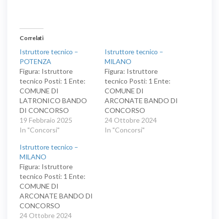
in
corso…
Correlati
Istruttore tecnico –
Istruttore tecnico –
POTENZA
MILANO
Figura: Istruttore
Figura: Istruttore
tecnico Posti: 1 Ente:
tecnico Posti: 1 Ente:
COMUNE DI
COMUNE DI
LATRONICO BANDO
ARCONATE BANDO DI
DI CONCORSO
CONCORSO
PUBBLICO, PER TITOLI
19 Febbraio 2025
PUBBLICO PER ESAMI
24 Ottobre 2024
ED ESAMI, PER LA
In "Concorsi"
PER LA COPERTURA DI
In "Concorsi"
COPERTURA DI N. 1
N. 1 POSTO DI
Istruttore tecnico –
POSTO DI
ISTRUTTORE
MILANO
ISTRUTTORE
TECNICO – AREA
Figura: Istruttore
TECNICO
DEGLI ISTRUTTORI
tecnico Posti: 1 Ente:
(GEOMETRA), A
(EX CAT. C) – A TEMPO
COMUNE DI
TEMPO PIENO ED
PIENO ED
ARCONATE BANDO DI
INDETERMINATO,
INDETERMINATO
CONCORSO
INQUADRAMENTO
PUBBLICO PER ESAMI
24 Ottobre 2024
NELL’AREA DEGLI