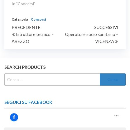
PER LA COPERTURA DI
In "Concorsi"
ISTRUTTORI (EX CAT.
N. 1 POSTO DI
C POSIZIONE
ISTRUTTORE
ECONOMICA C1) DEL
Categoria
Concorsi
TECNICO – AREA
CCNL FUNZIONI
Navigazione
Articolo
DEGLI ISTRUTTORI
Artic
PRECEDENTE
SUCCESSIVI
LOCALI
(EX CAT. C) – A TEMPO
precedente
succe
Istruttore tecnico –
Operatore socio sanitario –
articoli
PIENO ED
AREZZO
VICENZA
INDETERMINATO
SEARCH PRODUCTS
RICERCA
PER:
SEGUICI SU FACEBOOK