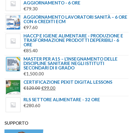
AGGIORNAMENTO - 6 ORE
€
79.30
AGGIORNAMENTO LAVORATORI SANITÀ – 6 ORE
CON 6 CREDITI ECM
€
97.60
HACCP E IGIENE ALIMENTARE - PRODUZIONE E
TRASFORMAZIONE PRODOTTI DEPERIBILI - 6
ORE
€
85.40
MASTER PER A15 – L’INSEGNAMENTO DELLE
DISCIPLINE SANITARIE NEGLI ISTITUTI
SECONDARI DI II GRADO
€
1,500.00
CERTIFICAZIONE PEKIT DIGITAL LESSONS
IL
IL
€
120.00
€
99.00
PREZZO
PREZZO
RLS SETTORE ALIMENTARE - 32 ORE
ORIGINALE
ATTUALE
€
280.60
ERA:
È:
€120.00.
€99.00.
SUPPORTO