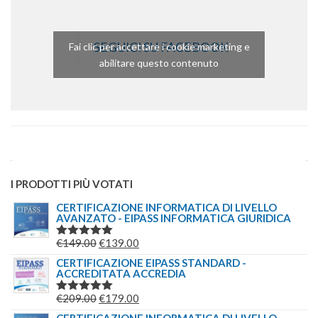
SEGUICI SU FACEBOOK
Fai clic per accettare i cookie marketing e
abilitare questo contenuto
I PRODOTTI PIÙ VOTATI
CERTIFICAZIONE INFORMATICA DI LIVELLO
AVANZATO - EIPASS INFORMATICA GIURIDICA
IL
IL
€
149.00
€
139.00
VALUTATO
5.00
SU 5
PREZZO
PREZZO
CERTIFICAZIONE EIPASS STANDARD -
ACCREDITATA ACCREDIA
ORIGINALE
ATTUALE
ERA:
È:
IL
IL
€
209.00
€
179.00
VALUTATO
€149.00.
€139.00.
5.00
SU 5
PREZZO
PREZZO