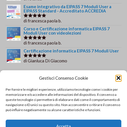
su 5
Esame integrativo da EIPASS 7 Moduli User a
EIPASS Standard - Accreditato ACCREDIA
di francesca paola b.
Valutato
5
su 5
Corso e Certificazione informatica EIPASS 7
Moduli User con videolezioni
di francesca paola b.
Valutato
5
su 5
Certificazione informatica EIPASS 7 Moduli User
di Gianluca Di Giacomo
Valutato
5
su 5
Orario e informazioni
Gestisci Consenso Cookie
Via Gaudio Maiori
Per fornire le migliori esperienze, utilizziamo tecnologie come i cookie per
84013 Cava de' Tirreni
memorizzare e/o accedere alle informazioni del dispositivo. Il consenso a
+39 329 952 9244
queste tecnologie ci permetterà di elaborare dati come il comportamento di
navigazione o ID unici su questo sito. Non acconsentire o ritirare il consenso
info@solsisacademy.it
può influire negativamente su alcune caratteristiche e funzioni.
Lun-Ven: 09:30-18:30, Sab: 10:00-12:00
Pausa pranzo: 13:30-15:30
Accetta