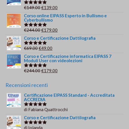
era:
è:
Il
Il
€
149.00
€
139.00
Valutato
€209.00.
€179.00.
5.00
su 5
prezzo
prezzo
Corso online EIPASS Esperto in Bullismo e
Cyberbullismo
originale
attuale
era:
è:
Il
Il
€
244.00
€
179.00
Valutato
€149.00.
€139.00.
5.00
su 5
prezzo
prezzo
Corso e Certificazione Dattilografia
originale
attuale
Il
Il
€
69.00
€
49.00
Valutato
era:
è:
5.00
su 5
prezzo
prezzo
Corso e Certificazione informatica EIPASS 7
€244.00.
€179.00.
Moduli User con videolezioni
originale
attuale
era:
è:
Il
Il
€
244.00
€
179.00
Valutato
€69.00.
€49.00.
5.00
su 5
prezzo
prezzo
originale
attuale
Recensioni recenti
era:
è:
Certificazione EIPASS Standard - Accreditata
€244.00.
€179.00.
ACCREDIA
di Fabiana Quattrocchi
Valutato
5
su 5
Corso e Certificazione Dattilografia
di Iolanda
Valutato
5