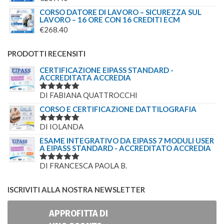
CORSO DATORE DI LAVORO – SICUREZZA SUL
LAVORO – 16 ORE CON 16 CREDITI ECM
€
268.40
PRODOTTI RECENSITI
CERTIFICAZIONE EIPASS STANDARD -
ACCREDITATA ACCREDIA
DI FABIANA QUATTROCCHI
VALUTATO
5
SU 5
CORSO E CERTIFICAZIONE DATTILOGRAFIA
DI IOLANDA
VALUTATO
5
SU 5
ESAME INTEGRATIVO DA EIPASS 7 MODULI USER
A EIPASS STANDARD - ACCREDITATO ACCREDIA
DI FRANCESCA PAOLA B.
VALUTATO
5
SU 5
ISCRIVITI ALLA NOSTRA NEWSLETTER
APPROFITTA DI