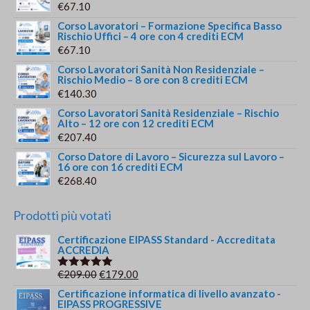
€
67.10
Corso Lavoratori – Formazione Specifica Basso
Rischio Uffici – 4 ore con 4 crediti ECM
€
67.10
Corso Lavoratori Sanità Non Residenziale –
Rischio Medio – 8 ore con 8 crediti ECM
€
140.30
Corso Lavoratori Sanità Residenziale – Rischio
Alto – 12 ore con 12 crediti ECM
€
207.40
Corso Datore di Lavoro – Sicurezza sul Lavoro –
16 ore con 16 crediti ECM
€
268.40
Prodotti più votati
Certificazione EIPASS Standard - Accreditata
ACCREDIA
Il
Il
€
209.00
€
179.00
Valutato
5.00
su 5
prezzo
prezzo
Certificazione informatica di livello avanzato -
EIPASS PROGRESSIVE
originale
attuale