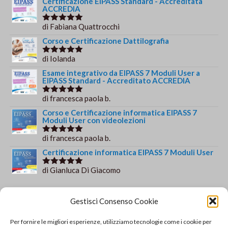
Certificazione EIPASS Standard - Accreditata
€149.00.
€139.00.
ACCREDIA
di Fabiana Quattrocchi
Valutato
5
su 5
Corso e Certificazione Dattilografia
di Iolanda
Valutato
5
su 5
Esame integrativo da EIPASS 7 Moduli User a
EIPASS Standard - Accreditato ACCREDIA
di francesca paola b.
Valutato
5
su 5
Corso e Certificazione informatica EIPASS 7
Moduli User con videolezioni
di francesca paola b.
Valutato
5
su 5
Certificazione informatica EIPASS 7 Moduli User
di Gianluca Di Giacomo
Valutato
5
su 5
Orario e informazioni
Gestisci Consenso Cookie
Via Gaudio Maiori
Per fornire le migliori esperienze, utilizziamo tecnologie come i cookie per
84013 Cava de' Tirreni