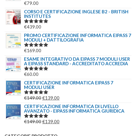
€
79.00
VALUTATO
5.00
SU 5
CORSO E CERTIFICAZIONE INGLESE B2 - BRITISH
INSTITUTES
€
439.00
VALUTATO
5.00
SU 5
PROMO CERTIFICAZIONE INFORMATICA EIPASS 7
MODULI + DATTILOGRAFIA
€
169.00
VALUTATO
5.00
SU 5
ESAME INTEGRATIVO DA EIPASS 7 MODULI USER
A EIPASS STANDARD - ACCREDITATO ACCREDIA
€
60.00
VALUTATO
5.00
SU 5
CERTIFICAZIONE INFORMATICA EIPASS 7
MODULI USER
IL
IL
€
149.00
€
139.00
VALUTATO
5.00
SU 5
PREZZO
PREZZO
CERTIFICAZIONE INFORMATICA DI LIVELLO
AVANZATO - EIPASS INFORMATICA GIURIDICA
ORIGINALE
ATTUALE
ERA:
È:
IL
IL
€
149.00
€
139.00
VALUTATO
€149.00.
€139.00.
5.00
SU 5
PREZZO
PREZZO
ORIGINALE
ATTUALE