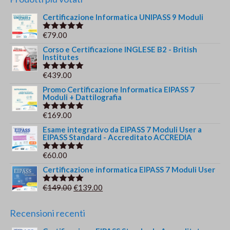
Certificazione Informatica UNIPASS 9 Moduli
€
79.00
Valutato
5.00
su 5
Corso e Certificazione INGLESE B2 - British
Institutes
€
439.00
Valutato
5.00
su 5
Promo Certificazione Informatica EIPASS 7
Moduli + Dattilografia
€
169.00
Valutato
5.00
su 5
Esame integrativo da EIPASS 7 Moduli User a
EIPASS Standard - Accreditato ACCREDIA
€
60.00
Valutato
5.00
su 5
Certificazione informatica EIPASS 7 Moduli User
Il
Il
€
149.00
€
139.00
Valutato
5.00
su 5
prezzo
prezzo
originale
attuale
Recensioni recenti
era:
è: