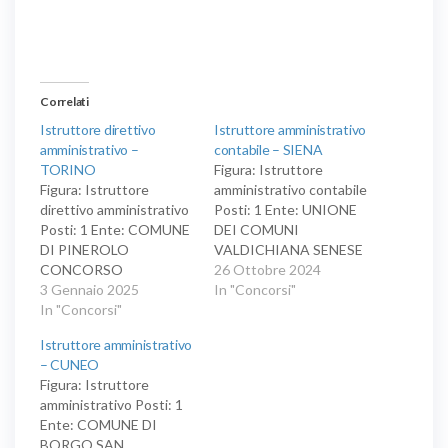
Correlati
Istruttore direttivo
Istruttore amministrativo
amministrativo –
contabile – SIENA
TORINO
Figura: Istruttore
Figura: Istruttore
amministrativo contabile
direttivo amministrativo
Posti: 1 Ente: UNIONE
Posti: 1 Ente: COMUNE
DEI COMUNI
DI PINEROLO
VALDICHIANA SENESE
CONCORSO
CONCORSO
26 Ottobre 2024
PUBBLICO, PER SOLI
3 Gennaio 2025
PUBBLICO PER SOLI
In "Concorsi"
ESAMI, PER LA
In "Concorsi"
ESAMI PER LA
COPERTURA, A
COPERTURA DI N. 1
Istruttore amministrativo
TEMPO
POSTO A TEMPO
– CUNEO
INDETERMINATO E
PIENO E
Figura: Istruttore
PIENO, DI N. 1 (UNO)
INDETERMINATO
amministrativo Posti: 1
POSTO AVENTE IL
PROFILO
Ente: COMUNE DI
PROFILO DI
PROFESSIONALE DI
BORGO SAN