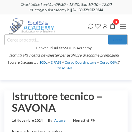
Salta
Orari Uffici: Lun-Ven 09:30 - 18:30; Sab 10:00 - 12:00
e
info@solsisacademy.it ||
+ 39 329 952 9244
vai
0
al
contenuto
SOLSIS
Cerca:
Corsi e
Cerca
Certificazioni
Academy
Informatiche
Benvenuti sul sito SOLSIS Academy
e
Iscriviti alla nostra newsletter per usufruire di sconti e promozioni
Linguistiche
I corsi più acquistati:
ICDL
//
EIPASS
//
Corso Coordinatore
//
Corso OSA
//
Corso SAB
Istruttore tecnico –
SAVONA
16 Novembre 2024
By
Autore
Non attivi
Figura: Istruttore tecnico