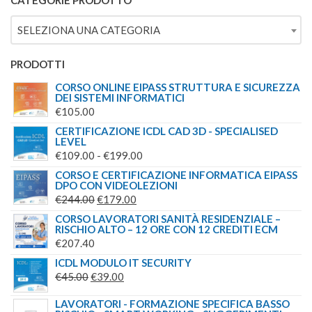
CATEGORIE PRODOTTO
ERA:
È:
SELEZIONA UNA CATEGORIA
€149.00.
€139.00.
PRODOTTI
CORSO ONLINE EIPASS STRUTTURA E SICUREZZA
DEI SISTEMI INFORMATICI
€
105.00
CERTIFICAZIONE ICDL CAD 3D - SPECIALISED
LEVEL
FASCIA
€
109.00
-
€
199.00
DI
CORSO E CERTIFICAZIONE INFORMATICA EIPASS
DPO CON VIDEOLEZIONI
PREZZO:
IL
IL
€
244.00
€
179.00
DA
PREZZO
PREZZO
CORSO LAVORATORI SANITÀ RESIDENZIALE –
€109.00
RISCHIO ALTO – 12 ORE CON 12 CREDITI ECM
ORIGINALE
ATTUALE
A
€
207.40
ERA:
È:
€199.00
ICDL MODULO IT SECURITY
€244.00.
€179.00.
IL
IL
€
45.00
€
39.00
PREZZO
PREZZO
LAVORATORI - FORMAZIONE SPECIFICA BASSO
ORIGINALE
ATTUALE