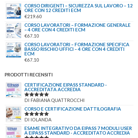
CORSO DIRIGENTI – SICUREZZA SUL LAVORO – 12
ORE CON 12 CREDITI ECM
€
219.60
CORSO LAVORATORI – FORMAZIONE GENERALE
– 4 ORE CON 4 CREDITI ECM
€
67.10
CORSO LAVORATORI – FORMAZIONE SPECIFICA
BASSO RISCHIO UFFICI – 4 ORE CON 4 CREDITI
ECM
€
67.10
PRODOTTI RECENSITI
CERTIFICAZIONE EIPASS STANDARD -
ACCREDITATA ACCREDIA
DI FABIANA QUATTROCCHI
VALUTATO
5
SU 5
CORSO E CERTIFICAZIONE DATTILOGRAFIA
DI IOLANDA
VALUTATO
5
SU 5
ESAME INTEGRATIVO DA EIPASS 7 MODULI USER
A EIPASS STANDARD - ACCREDITATO ACCREDIA