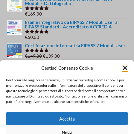
Moduli + Dattilografia
€
169.00
Valutato
5.00
su 5
Esame integrativo da EIPASS 7 Moduli User a
EIPASS Standard - Accreditato ACCREDIA
€
60.00
Valutato
5.00
su 5
Certificazione informatica EIPASS 7 Moduli User
Il
Il
€
149.00
€
139.00
Valutato
5.00
su 5
prezzo
prezzo
Gestisci Consenso Cookie
originale
attuale
Recensioni recenti
era:
è:
Per fornire le migliori esperienze, utilizziamo tecnologie come i cookie per
Certificazione EIPASS Standard - Accreditata
€149.00.
€139.00.
memorizzare e/o accedere alle informazioni del dispositivo. Il consenso a
ACCREDIA
queste tecnologie ci permetterà di elaborare dati come il comportamento di
di Fabiana Quattrocchi
navigazione o ID unici su questo sito. Non acconsentire o ritirare il consenso
Valutato
5
può influire negativamente su alcune caratteristiche e funzioni.
su 5
Corso e Certificazione Dattilografia
di Iolanda
Valutato
5
Accetta
su 5
Esame integrativo da EIPASS 7 Moduli User a
EIPASS Standard - Accreditato ACCREDIA
Nega