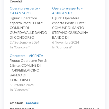
Correlati
Operatore esperto –
Operatore esperto –
CATANZARO
AGRIGENTO
Figura: Operatore
Figura: Operatore
esperto Posti: 1 Ente:
esperto Posti: 1 Ente:
COMUNE DI
COMUNE DI SANTO
GUARDAVALLE BANDO
STEFANO QUISQUINA
DI CONCORSO
BANDO DI
PUBBLICO PER TITOLI
27 Settembre 2024
CONCORSO
6 Novembre 2024
ED ESAMI PER LA
In "Concorsi"
PUBBLICO PER TITOLI
In "Concorsi"
COPERTURA DI N. 1
ED ESAMI PER LA
Operatore – VICENZA
POSTO A TEMPO
COPERTURA A TEMPO
Figura: Operatore Posti:
INDETERMINATO E
PIENO 36 ORE
1 Ente: COMUNE DI
PIENO DI
SETTIMANALI ED
TORREBELVICINO
“OPERATORE
INDETERMINATO DI N.
BANDO DI
ESPERTO - SERVIZI
1 POSTO DI
CONCORSO
IDRAULICI –
OPERATORE ESPERTO
PUBBLICO PER SOLI
5 Ottobre 2024
ELETTRICI -
CON FUNZIONE DI
ESAMI PER LA
In "Concorsi"
INFORMATICI” - AREA
CUSTODE DI PARCHI
COPERTURA DI N. 1
DEGLI OPERATORI
VILLE GIARDINI E
POSTO DI
ESPERTI - DA
CIMITERO
Categoria
Concorsi
OPERATORE ESPERTO
ASSEGNARE ALL’AREA