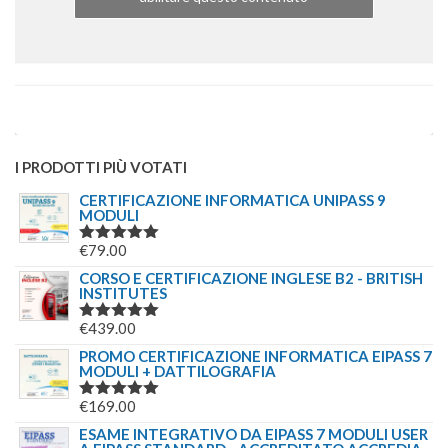
I PRODOTTI PIÙ VOTATI
CERTIFICAZIONE INFORMATICA UNIPASS 9
MODULI
€
79.00
VALUTATO
5.00
SU 5
CORSO E CERTIFICAZIONE INGLESE B2 - BRITISH
INSTITUTES
€
439.00
VALUTATO
5.00
SU 5
PROMO CERTIFICAZIONE INFORMATICA EIPASS 7
MODULI + DATTILOGRAFIA
€
169.00
VALUTATO
5.00
SU 5
ESAME INTEGRATIVO DA EIPASS 7 MODULI USER