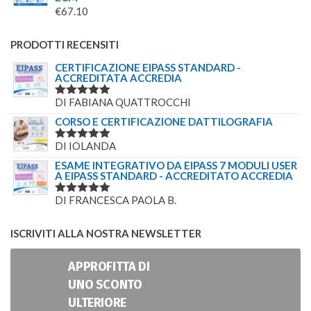
€
67.10
PRODOTTI RECENSITI
CERTIFICAZIONE EIPASS STANDARD -
ACCREDITATA ACCREDIA
DI FABIANA QUATTROCCHI
VALUTATO
5
SU 5
CORSO E CERTIFICAZIONE DATTILOGRAFIA
DI IOLANDA
VALUTATO
5
SU 5
ESAME INTEGRATIVO DA EIPASS 7 MODULI USER
A EIPASS STANDARD - ACCREDITATO ACCREDIA
DI FRANCESCA PAOLA B.
VALUTATO
5
SU 5
ISCRIVITI ALLA NOSTRA NEWSLETTER
APPROFITTA DI
UNO SCONTO
ULTERIORE