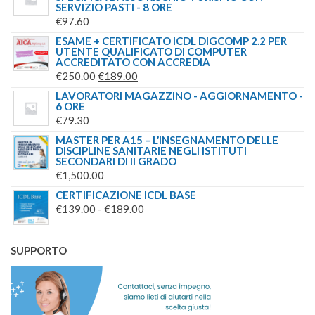
SERVIZIO PASTI - 8 ORE
€
97.60
ESAME + CERTIFICATO ICDL DIGCOMP 2.2 PER
UTENTE QUALIFICATO DI COMPUTER
ACCREDITATO CON ACCREDIA
IL
IL
€
250.00
€
189.00
PREZZO
PREZZO
LAVORATORI MAGAZZINO - AGGIORNAMENTO -
6 ORE
ORIGINALE
ATTUALE
€
79.30
ERA:
È:
MASTER PER A15 – L’INSEGNAMENTO DELLE
€250.00.
€189.00.
DISCIPLINE SANITARIE NEGLI ISTITUTI
SECONDARI DI II GRADO
€
1,500.00
CERTIFICAZIONE ICDL BASE
FASCIA
€
139.00
-
€
189.00
DI
PREZZO:
SUPPORTO
DA
€139.00
A
€189.00