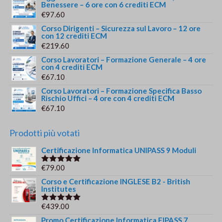
Benessere – 6 ore con 6 crediti ECM
€
97.60
Corso Dirigenti – Sicurezza sul Lavoro – 12 ore
con 12 crediti ECM
€
219.60
Corso Lavoratori – Formazione Generale – 4 ore
con 4 crediti ECM
€
67.10
Corso Lavoratori – Formazione Specifica Basso
Rischio Uffici – 4 ore con 4 crediti ECM
€
67.10
Prodotti più votati
Certificazione Informatica UNIPASS 9 Moduli
€
79.00
Valutato
5.00
su 5
Corso e Certificazione INGLESE B2 - British
Institutes
€
439.00
Valutato
5.00
su 5
Promo Certificazione Informatica EIPASS 7