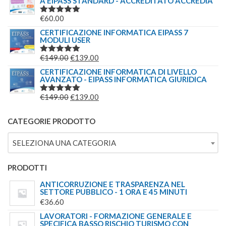
A EIPASS STANDARD - ACCREDITATO ACCREDIA
€
60.00
VALUTATO
5.00
SU 5
CERTIFICAZIONE INFORMATICA EIPASS 7
MODULI USER
IL
IL
€
149.00
€
139.00
VALUTATO
5.00
SU 5
PREZZO
PREZZO
CERTIFICAZIONE INFORMATICA DI LIVELLO
AVANZATO - EIPASS INFORMATICA GIURIDICA
ORIGINALE
ATTUALE
ERA:
È:
IL
IL
€
149.00
€
139.00
VALUTATO
€149.00.
€139.00.
5.00
SU 5
PREZZO
PREZZO
ORIGINALE
ATTUALE
CATEGORIE PRODOTTO
ERA:
È:
SELEZIONA UNA CATEGORIA
€149.00.
€139.00.
PRODOTTI
ANTICORRUZIONE E TRASPARENZA NEL
SETTORE PUBBLICO - 1 ORA E 45 MINUTI
€
36.60
LAVORATORI - FORMAZIONE GENERALE E
SPECIFICA BASSO RISCHIO TURISMO CON