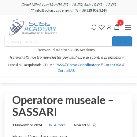
Salta
Orari Uffici: Lun-Ven 09:30 - 18:30; Sab 10:00 - 12:00
e
info@solsisacademy.it ||
+ 39 329 952 9244
vai
0
al
contenuto
SOLSIS
Cerca:
Corsi e
Cerca
Certificazioni
Academy
Informatiche
Benvenuti sul sito SOLSIS Academy
e
Iscriviti alla nostra newsletter per usufruire di sconti e promozioni
Linguistiche
I corsi più acquistati:
ICDL
//
EIPASS
//
Corso Coordinatore
//
Corso OSA
//
Corso SAB
Operatore museale –
SASSARI
1 Novembre 2024
By
Autore
Non attivi
Figura: Operatore museale