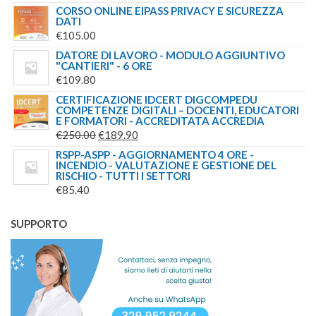
CORSO ONLINE EIPASS PRIVACY E SICUREZZA
DATI
€
105.00
DATORE DI LAVORO - MODULO AGGIUNTIVO
"CANTIERI" - 6 ORE
€
109.80
CERTIFICAZIONE IDCERT DIGCOMPEDU
COMPETENZE DIGITALI – DOCENTI, EDUCATORI
E FORMATORI - ACCREDITATA ACCREDIA
IL
IL
€
250.00
€
189.90
PREZZO
PREZZO
RSPP-ASPP - AGGIORNAMENTO 4 ORE -
INCENDIO - VALUTAZIONE E GESTIONE DEL
ORIGINALE
ATTUALE
RISCHIO - TUTTI I SETTORI
ERA:
È:
€
85.40
€250.00.
€189.90.
SUPPORTO