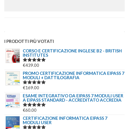
I PRODOTTI PIÙ VOTATI
CORSO E CERTIFICAZIONE INGLESE B2 - BRITISH
INSTITUTES
€
439.00
VALUTATO
5.00
SU 5
PROMO CERTIFICAZIONE INFORMATICA EIPASS 7
MODULI + DATTILOGRAFIA
€
169.00
VALUTATO
5.00
SU 5
ESAME INTEGRATIVO DA EIPASS 7 MODULI USER
A EIPASS STANDARD - ACCREDITATO ACCREDIA
€
60.00
VALUTATO
5.00
SU 5
CERTIFICAZIONE INFORMATICA EIPASS 7
MODULI USER