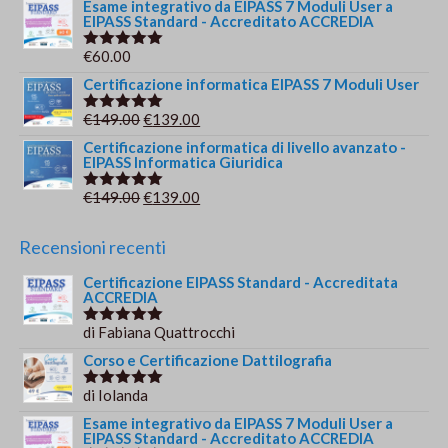
Esame integrativo da EIPASS 7 Moduli User a
EIPASS Standard - Accreditato ACCREDIA
€
60.00
Valutato
5.00
su 5
Certificazione informatica EIPASS 7 Moduli User
Il
Il
€
149.00
€
139.00
Valutato
5.00
su 5
prezzo
prezzo
Certificazione informatica di livello avanzato -
EIPASS Informatica Giuridica
originale
attuale
era:
è:
Il
Il
€
149.00
€
139.00
Valutato
€149.00.
€139.00.
5.00
su 5
prezzo
prezzo
originale
attuale
Recensioni recenti
era:
è:
Certificazione EIPASS Standard - Accreditata
€149.00.
€139.00.
ACCREDIA
di Fabiana Quattrocchi
Valutato
5
su 5
Corso e Certificazione Dattilografia
di Iolanda
Valutato
5
su 5
Esame integrativo da EIPASS 7 Moduli User a
EIPASS Standard - Accreditato ACCREDIA