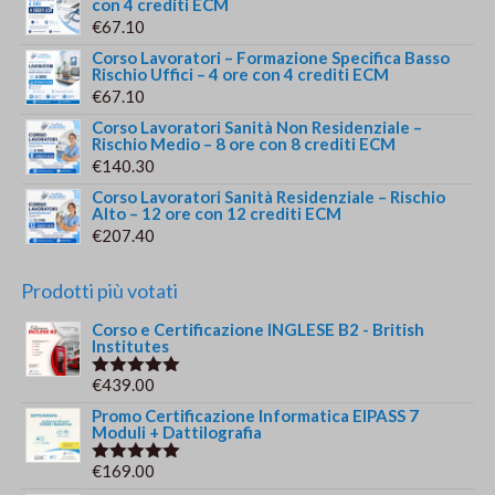
con 4 crediti ECM
€
67.10
Corso Lavoratori – Formazione Specifica Basso
Rischio Uffici – 4 ore con 4 crediti ECM
€
67.10
Corso Lavoratori Sanità Non Residenziale –
Rischio Medio – 8 ore con 8 crediti ECM
€
140.30
Corso Lavoratori Sanità Residenziale – Rischio
Alto – 12 ore con 12 crediti ECM
€
207.40
Prodotti più votati
Corso e Certificazione INGLESE B2 - British
Institutes
€
439.00
Valutato
5.00
su 5
Promo Certificazione Informatica EIPASS 7
Moduli + Dattilografia
€
169.00
Valutato
5.00
su 5