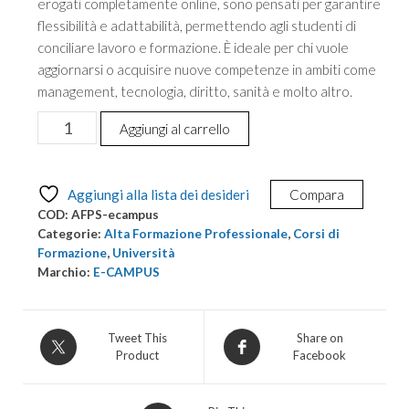
erogati completamente online, sono pensati per garantire
flessibilità e adattabilità, permettendo agli studenti di
conciliare lavoro e formazione. È ideale per chi vuole
aggiornarsi o acquisire nuove competenze in ambiti come
management, tecnologia, diritto, sanità e molto altro.
Alta
Aggiungi al carrello
Formazione
Professionale:
Indirizzo
Aggiungi alla lista dei desideri
Compara
Psicologico
COD:
AFPS-ecampus
quantità
Categorie:
Alta Formazione Professionale
,
Corsi di
Formazione
,
Università
Marchio:
E-CAMPUS
Tweet This
Share on
Product
Facebook