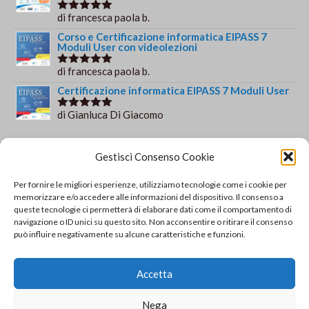
di francesca paola b.
Valutato
5
su 5
Corso e Certificazione informatica EIPASS 7
Moduli User con videolezioni
di francesca paola b.
Valutato
5
su 5
Certificazione informatica EIPASS 7 Moduli User
di Gianluca Di Giacomo
Valutato
5
su 5
Orario e informazioni
Gestisci Consenso Cookie
Via Gaudio Maiori
Per fornire le migliori esperienze, utilizziamo tecnologie come i cookie per
84013 Cava de' Tirreni
memorizzare e/o accedere alle informazioni del dispositivo. Il consenso a
+39 329 952 9244
queste tecnologie ci permetterà di elaborare dati come il comportamento di
navigazione o ID unici su questo sito. Non acconsentire o ritirare il consenso
info@solsisacademy.it
può influire negativamente su alcune caratteristiche e funzioni.
Lun-Ven: 09:30-18:30, Sab: 10:00-12:00
Pausa pranzo: 13:30-15:30
Accetta
© Copyright - SOLSIS Academy by SOLUZIONE E
Nega
SISTEMI di Catino Valentino - Via Gaudio Maiori - 84013