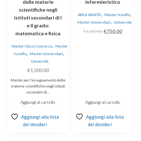
delle materie
infermieristico
scientifiche negli
,
,
AREA SANITA'
Master I Livello
istituti secondari di I
,
Master Universitari
Università
e II grado:
Il
Il
€
750.00
€
1,300.00
matematica e fisica
prezzo
prezzo
,
originale
attuale
Master Classi Concorso
Master
,
,
I Livello
Master Universitari
era:
è:
Università
€1,300.00.
€750.00
€
1,500.00
Master per l’insegnamento delle
materie scientifiche negli istituti
secondari di…
Aggiungi al carrello
Aggiungi al carrello
Aggiungi alla lista
Aggiungi alla lista
dei desideri
dei desideri