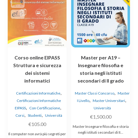
Corso online EIPASS
Master per A19 –
Struttura e sicurezza
Insegnare filosofia e
dei sistemi
storia negli istituti
informatici
secondari di II grado
,
,
Certificazioni Informatiche
Master Classi Concorso
Master
,
,
Certificazioni Informatiche
I Livello
Master Universitari
,
,
EIPASS
Con Certificazione
Università
,
,
Corsi
Studenti
Università
€
1,500.00
€
105.00
Master Insegnare filosofia e storia
negli istituti secondari di II…
Il computer non avrà più segreti per