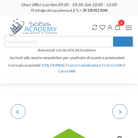
Salta
Orari Uffici: Lun-Ven 09:30 - 18:30; Sab 10:00 - 12:00
e
info@solsisacademy.it ||
+ 39 329 952 9244
vai
0
al
contenuto
SOLSIS
Cerca:
Corsi e
Cerca
Certificazioni
Academy
Informatiche
Benvenuti sul sito SOLSIS Academy
e
Iscriviti alla nostra newsletter per usufruire di sconti e promozioni
Linguistiche
I corsi più acquistati:
ICDL
//
EIPASS
//
Corso Coordinatore
//
Corso OSA
//
Corso SAB
ALTA FORMAZIONE
CORSO E
PROFESSIONALE:
CERTIFICAZIONE