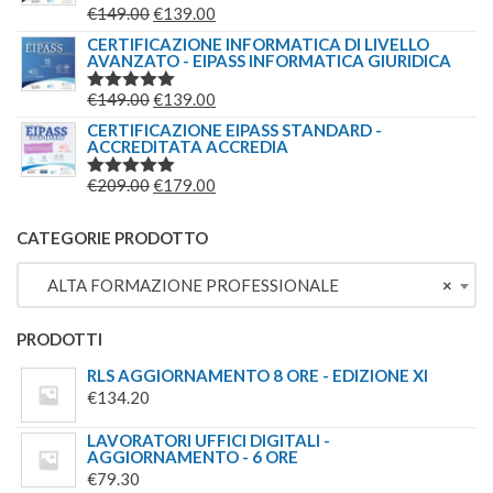
IL
IL
€
149.00
€
139.00
VALUTATO
5.00
SU 5
PREZZO
PREZZO
CERTIFICAZIONE INFORMATICA DI LIVELLO
AVANZATO - EIPASS INFORMATICA GIURIDICA
ORIGINALE
ATTUALE
ERA:
È:
IL
IL
€
149.00
€
139.00
VALUTATO
€149.00.
€139.00.
5.00
SU 5
PREZZO
PREZZO
CERTIFICAZIONE EIPASS STANDARD -
ACCREDITATA ACCREDIA
ORIGINALE
ATTUALE
ERA:
È:
IL
IL
€
209.00
€
179.00
VALUTATO
€149.00.
€139.00.
5.00
SU 5
PREZZO
PREZZO
ORIGINALE
ATTUALE
CATEGORIE PRODOTTO
ERA:
È:
ALTA FORMAZIONE PROFESSIONALE
×
€209.00.
€179.00.
PRODOTTI
RLS AGGIORNAMENTO 8 ORE - EDIZIONE XI
€
134.20
LAVORATORI UFFICI DIGITALI -
AGGIORNAMENTO - 6 ORE
€
79.30