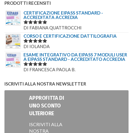
PRODOTTI RECENSITI
CERTIFICAZIONE EIPASS STANDARD -
ACCREDITATA ACCREDIA
DI FABIANA QUATTROCCHI
VALUTATO
5
SU 5
CORSO E CERTIFICAZIONE DATTILOGRAFIA
DI IOLANDA
VALUTATO
5
SU 5
ESAME INTEGRATIVO DA EIPASS 7 MODULI USER
A EIPASS STANDARD - ACCREDITATO ACCREDIA
DI FRANCESCA PAOLA B.
VALUTATO
5
SU 5
ISCRIVITI ALLA NOSTRA NEWSLETTER
APPROFITTA DI
UNO SCONTO
ULTERIORE
ISCRIVITI ALLA
NOSTRA