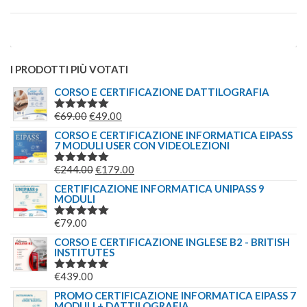
I PRODOTTI PIÙ VOTATI
CORSO E CERTIFICAZIONE DATTILOGRAFIA
IL
IL
€
69.00
€
49.00
VALUTATO
5.00
SU 5
PREZZO
PREZZO
CORSO E CERTIFICAZIONE INFORMATICA EIPASS
7 MODULI USER CON VIDEOLEZIONI
ORIGINALE
ATTUALE
ERA:
È:
IL
IL
€
244.00
€
179.00
VALUTATO
€69.00.
€49.00.
5.00
SU 5
PREZZO
PREZZO
CERTIFICAZIONE INFORMATICA UNIPASS 9
MODULI
ORIGINALE
ATTUALE
ERA:
È:
€
79.00
VALUTATO
€244.00.
€179.00.
5.00
SU 5
CORSO E CERTIFICAZIONE INGLESE B2 - BRITISH
INSTITUTES
€
439.00
VALUTATO
5.00
SU 5
PROMO CERTIFICAZIONE INFORMATICA EIPASS 7
MODULI + DATTILOGRAFIA