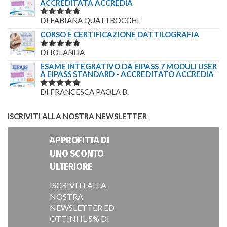
ACCREDITATA ACCREDIA
DI FABIANA QUATTROCCHI
VALUTATO
5
SU 5
CORSO E CERTIFICAZIONE DATTILOGRAFIA
DI IOLANDA
VALUTATO
5
SU 5
ESAME INTEGRATIVO DA EIPASS 7 MODULI USER
A EIPASS STANDARD - ACCREDITATO ACCREDIA
DI FRANCESCA PAOLA B.
VALUTATO
5
SU 5
ISCRIVITI ALLA NOSTRA NEWSLETTER
APPROFITTA DI
UNO SCONTO
ULTERIORE
ISCRIVITI ALLA
NOSTRA
NEWSLETTER ED
OTTINI IL 5% DI