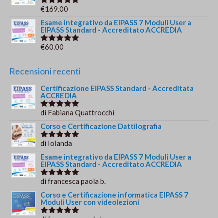
€
169.00
Valutato
5.00
su 5
Esame integrativo da EIPASS 7 Moduli User a
EIPASS Standard - Accreditato ACCREDIA
€
60.00
Valutato
5.00
su 5
Recensioni recenti
Certificazione EIPASS Standard - Accreditata
ACCREDIA
di Fabiana Quattrocchi
Valutato
5
su 5
Corso e Certificazione Dattilografia
di Iolanda
Valutato
5
su 5
Esame integrativo da EIPASS 7 Moduli User a
EIPASS Standard - Accreditato ACCREDIA
di francesca paola b.
Valutato
5
su 5
Corso e Certificazione informatica EIPASS 7
Moduli User con videolezioni