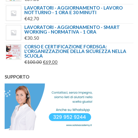
LAVORATORI - AGGIORNAMENTO - LAVORO
NOTTURNO - 1 ORA E 30 MINUTI
€
42.70
LAVORATORI - AGGIORNAMENTO - SMART
WORKING - NORMATIVA - 1 ORA
€
30.50
CORSO E CERTIFICAZIONE FORDSGA:
L'ORGANIZZAZIONE DELLA SICUREZZA NELLA
SCUOLA
IL
IL
€
100.00
€
69.00
PREZZO
PREZZO
ORIGINALE
ATTUALE
SUPPORTO
ERA:
È:
€100.00.
€69.00.