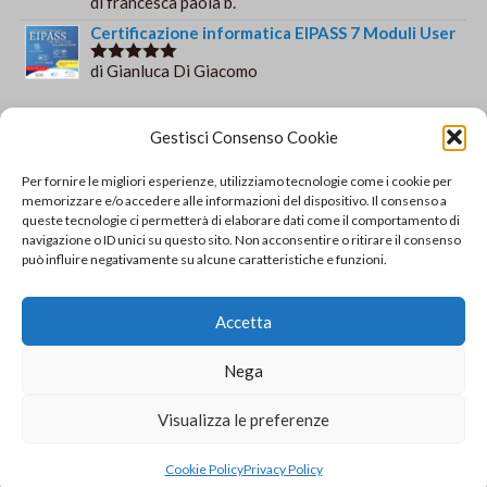
di francesca paola b.
Valutato
5
su 5
Certificazione informatica EIPASS 7 Moduli User
di Gianluca Di Giacomo
Valutato
5
su 5
Orario e informazioni
Gestisci Consenso Cookie
Via Gaudio Maiori
Per fornire le migliori esperienze, utilizziamo tecnologie come i cookie per
84013 Cava de' Tirreni
memorizzare e/o accedere alle informazioni del dispositivo. Il consenso a
+39 329 952 9244
queste tecnologie ci permetterà di elaborare dati come il comportamento di
navigazione o ID unici su questo sito. Non acconsentire o ritirare il consenso
info@solsisacademy.it
può influire negativamente su alcune caratteristiche e funzioni.
Lun-Ven: 09:30-18:30, Sab: 10:00-12:00
Pausa pranzo: 13:30-15:30
Accetta
© Copyright - SOLSIS Academy by SOLUZIONE E
Nega
SISTEMI di Catino Valentino - Via Gaudio Maiori - 84013
Cava De' Tirreni (SA) - P.Iva 04893790651 REA:
Visualizza le preferenze
SA403194 Tel. 329/9529244 - info@solsisacademy.it -
www.solsisacademy.it - PEC valentino.catino@spidmail.it
Sito Fidato
Cookie Policy
Privacy Policy
Verificato da Trustindex