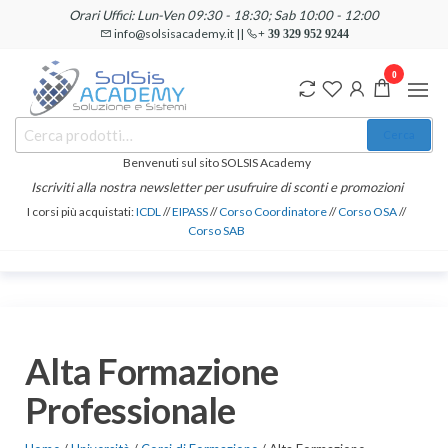
Salta
Orari Uffici: Lun-Ven 09:30 - 18:30; Sab 10:00 - 12:00
e
info@solsisacademy.it ||
+ 39 329 952 9244
vai
0
al
contenuto
SOLSIS
Cerca:
Corsi e
Cerca
Certificazioni
Academy
Informatiche
Benvenuti sul sito SOLSIS Academy
e
Iscriviti alla nostra newsletter per usufruire di sconti e promozioni
Linguistiche
I corsi più acquistati:
ICDL
//
EIPASS
//
Corso Coordinatore
//
Corso OSA
//
Corso SAB
Alta Formazione
Professionale