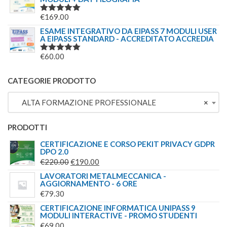
€
169.00
VALUTATO
5.00
SU 5
ESAME INTEGRATIVO DA EIPASS 7 MODULI USER
A EIPASS STANDARD - ACCREDITATO ACCREDIA
€
60.00
VALUTATO
5.00
SU 5
CATEGORIE PRODOTTO
ALTA FORMAZIONE PROFESSIONALE
×
PRODOTTI
CERTIFICAZIONE E CORSO PEKIT PRIVACY GDPR
DPO 2.0
IL
IL
€
220.00
€
190.00
PREZZO
PREZZO
LAVORATORI METALMECCANICA -
AGGIORNAMENTO - 6 ORE
ORIGINALE
ATTUALE
€
79.30
ERA:
È:
CERTIFICAZIONE INFORMATICA UNIPASS 9
€220.00.
€190.00.
MODULI INTERACTIVE - PROMO STUDENTI
€
69.00