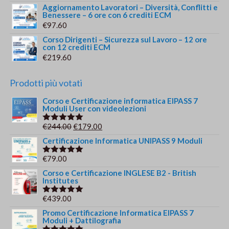
Aggiornamento Lavoratori – Diversità, Conflitti e
Benessere – 6 ore con 6 crediti ECM
€
97.60
Corso Dirigenti – Sicurezza sul Lavoro – 12 ore
con 12 crediti ECM
€
219.60
Prodotti più votati
Corso e Certificazione informatica EIPASS 7
Moduli User con videolezioni
Il
Il
€
244.00
€
179.00
Valutato
5.00
su 5
prezzo
prezzo
Certificazione Informatica UNIPASS 9 Moduli
originale
attuale
€
79.00
Valutato
era:
è:
5.00
su 5
Corso e Certificazione INGLESE B2 - British
€244.00.
€179.00.
Institutes
€
439.00
Valutato
5.00
su 5
Promo Certificazione Informatica EIPASS 7
Moduli + Dattilografia