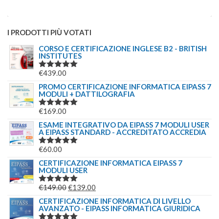
I PRODOTTI PIÙ VOTATI
CORSO E CERTIFICAZIONE INGLESE B2 - BRITISH
INSTITUTES
€
439.00
VALUTATO
5.00
SU 5
PROMO CERTIFICAZIONE INFORMATICA EIPASS 7
MODULI + DATTILOGRAFIA
€
169.00
VALUTATO
5.00
SU 5
ESAME INTEGRATIVO DA EIPASS 7 MODULI USER
A EIPASS STANDARD - ACCREDITATO ACCREDIA
€
60.00
VALUTATO
5.00
SU 5
CERTIFICAZIONE INFORMATICA EIPASS 7
MODULI USER
IL
IL
€
149.00
€
139.00
VALUTATO
5.00
SU 5
PREZZO
PREZZO
CERTIFICAZIONE INFORMATICA DI LIVELLO
AVANZATO - EIPASS INFORMATICA GIURIDICA
ORIGINALE
ATTUALE