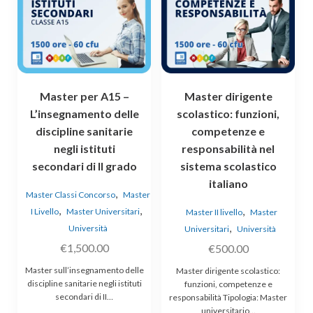
Master per A15 –
Master dirigente
L’insegnamento delle
scolastico: funzioni,
discipline sanitarie
competenze e
negli istituti
responsabilità nel
secondari di II grado
sistema scolastico
italiano
,
Master Classi Concorso
Master
,
,
,
I Livello
Master Universitari
Master II livello
Master
,
Università
Universitari
Università
€
1,500.00
€
500.00
Master sull’insegnamento delle
Master dirigente scolastico:
discipline sanitarie negli istituti
funzioni, competenze e
secondari di II…
responsabilità Tipologia: Master
universitario…