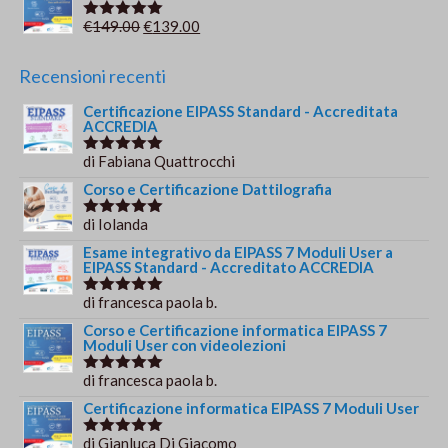
Il
Il
€
149.00
€
139.00
Valutato
5.00
su 5
prezzo
prezzo
originale
attuale
Recensioni recenti
era:
è:
Certificazione EIPASS Standard - Accreditata
€149.00.
€139.00.
ACCREDIA
di Fabiana Quattrocchi
Valutato
5
su 5
Corso e Certificazione Dattilografia
di Iolanda
Valutato
5
su 5
Esame integrativo da EIPASS 7 Moduli User a
EIPASS Standard - Accreditato ACCREDIA
di francesca paola b.
Valutato
5
su 5
Corso e Certificazione informatica EIPASS 7
Moduli User con videolezioni
di francesca paola b.
Valutato
5
su 5
Certificazione informatica EIPASS 7 Moduli User
di Gianluca Di Giacomo
Valutato
5