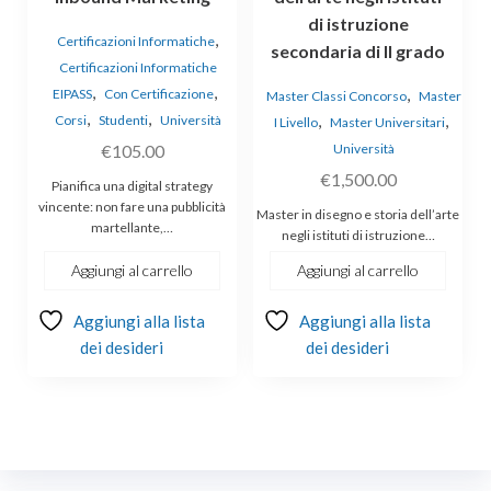
di istruzione
,
Certificazioni Informatiche
secondaria di II grado
Certificazioni Informatiche
,
,
,
EIPASS
Con Certificazione
Master Classi Concorso
Master
,
,
,
,
Corsi
Studenti
Università
I Livello
Master Universitari
€
105.00
Università
€
1,500.00
Pianifica una digital strategy
vincente: non fare una pubblicità
Master in disegno e storia dell’arte
martellante,…
negli istituti di istruzione…
Aggiungi al carrello
Aggiungi al carrello
Aggiungi alla lista
Aggiungi alla lista
dei desideri
dei desideri