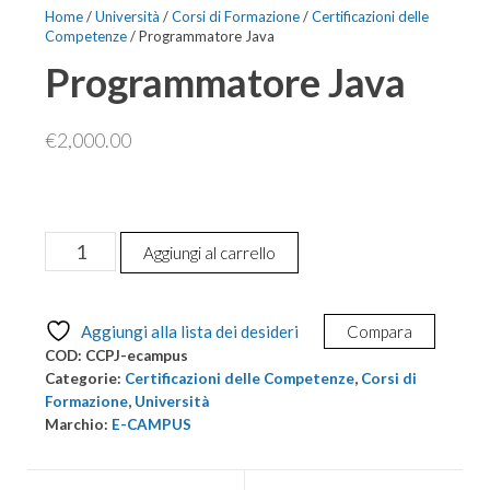
Home
/
Università
/
Corsi di Formazione
/
Certificazioni delle
Competenze
/ Programmatore Java
Programmatore Java
€
2,000.00
Programmatore
Aggiungi al carrello
Java
quantità
Aggiungi alla lista dei desideri
Compara
COD:
CCPJ-ecampus
Categorie:
Certificazioni delle Competenze
,
Corsi di
Formazione
,
Università
Marchio:
E-CAMPUS