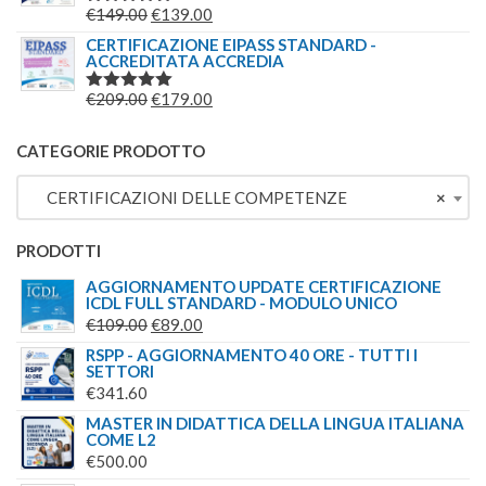
ERA:
È:
IL
IL
€
149.00
€
139.00
VALUTATO
€149.00.
€139.00.
5.00
SU 5
PREZZO
PREZZO
CERTIFICAZIONE EIPASS STANDARD -
ACCREDITATA ACCREDIA
ORIGINALE
ATTUALE
ERA:
È:
IL
IL
€
209.00
€
179.00
VALUTATO
€149.00.
€139.00.
5.00
SU 5
PREZZO
PREZZO
ORIGINALE
ATTUALE
CATEGORIE PRODOTTO
ERA:
È:
CERTIFICAZIONI DELLE COMPETENZE
×
€209.00.
€179.00.
PRODOTTI
AGGIORNAMENTO UPDATE CERTIFICAZIONE
ICDL FULL STANDARD - MODULO UNICO
IL
IL
€
109.00
€
89.00
PREZZO
PREZZO
RSPP - AGGIORNAMENTO 40 ORE - TUTTI I
SETTORI
ORIGINALE
ATTUALE
€
341.60
ERA:
È:
MASTER IN DIDATTICA DELLA LINGUA ITALIANA
€109.00.
€89.00.
COME L2
€
500.00