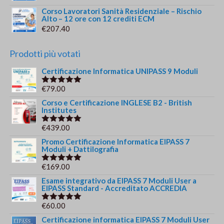
Corso Lavoratori Sanità Residenziale – Rischio
Alto – 12 ore con 12 crediti ECM
€
207.40
Prodotti più votati
Certificazione Informatica UNIPASS 9 Moduli
€
79.00
Valutato
5.00
su 5
Corso e Certificazione INGLESE B2 - British
Institutes
€
439.00
Valutato
5.00
su 5
Promo Certificazione Informatica EIPASS 7
Moduli + Dattilografia
€
169.00
Valutato
5.00
su 5
Esame integrativo da EIPASS 7 Moduli User a
EIPASS Standard - Accreditato ACCREDIA
€
60.00
Valutato
5.00
su 5
Certificazione informatica EIPASS 7 Moduli User