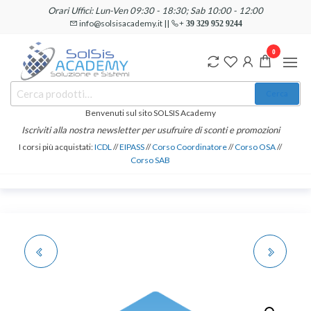
Salta
Orari Uffici: Lun-Ven 09:30 - 18:30; Sab 10:00 - 12:00
e
info@solsisacademy.it ||
+ 39 329 952 9244
vai
0
al
contenuto
SOLSIS
Cerca:
Corsi e
Cerca
Certificazioni
Academy
Informatiche
Benvenuti sul sito SOLSIS Academy
e
Iscriviti alla nostra newsletter per usufruire di sconti e promozioni
Linguistiche
I corsi più acquistati:
ICDL
//
EIPASS
//
Corso Coordinatore
//
Corso OSA
//
Corso SAB
PROGRAMMATORE
SCRITTURA E
ELETTRONICO PER
CREAZIONE