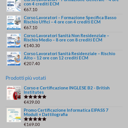
con 4 crediti ECM
€
67.10
Corso Lavoratori – Formazione Specifica Basso
Rischio Uffici – 4 ore con 4 crediti ECM
€
67.10
Corso Lavoratori Sanità Non Residenziale –
Rischio Medio – 8 ore con 8 crediti ECM
€
140.30
Corso Lavoratori Sanità Residenziale – Rischio
Alto – 12 ore con 12 crediti ECM
€
207.40
Prodotti più votati
Corso e Certificazione INGLESE B2 - British
Institutes
€
439.00
Valutato
5.00
su 5
Promo Certificazione Informatica EIPASS 7
Moduli + Dattilografia
€
169.00
Valutato