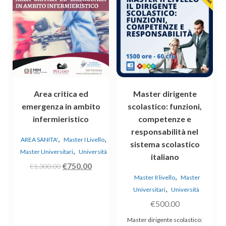
Area critica ed
Master dirigente
emergenza in ambito
scolastico: funzioni,
infermieristico
competenze e
responsabilità nel
,
,
AREA SANITA'
Master I Livello
sistema scolastico
,
Master Universitari
Università
italiano
Il
Il
€
750.00
€
1,300.00
,
prezzo
prezzo
Master II livello
Master
,
originale
attuale
Universitari
Università
era:
è:
€
500.00
€1,300.00.
€750.00.
Master dirigente scolastico: