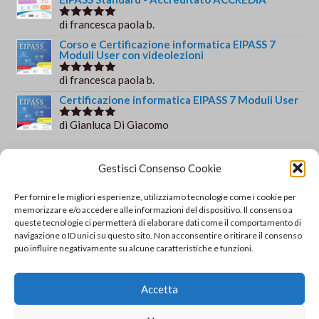
di francesca paola b.
Valutato
5
su 5
Corso e Certificazione informatica EIPASS 7
Moduli User con videolezioni
di francesca paola b.
Valutato
5
su 5
Certificazione informatica EIPASS 7 Moduli User
di Gianluca Di Giacomo
Valutato
5
su 5
Orario e informazioni
Gestisci Consenso Cookie
Via Gaudio Maiori
Per fornire le migliori esperienze, utilizziamo tecnologie come i cookie per
84013 Cava de' Tirreni
memorizzare e/o accedere alle informazioni del dispositivo. Il consenso a
+39 329 952 9244
queste tecnologie ci permetterà di elaborare dati come il comportamento di
navigazione o ID unici su questo sito. Non acconsentire o ritirare il consenso
info@solsisacademy.it
può influire negativamente su alcune caratteristiche e funzioni.
Lun-Ven: 09:30-18:30, Sab: 10:00-12:00
Pausa pranzo: 13:30-15:30
Accetta
© Copyright - SOLSIS Academy by SOLUZIONE E