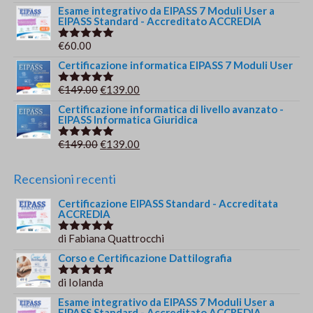
5.00
su 5
Esame integrativo da EIPASS 7 Moduli User a
EIPASS Standard - Accreditato ACCREDIA
€
60.00
Valutato
5.00
su 5
Certificazione informatica EIPASS 7 Moduli User
Il
Il
€
149.00
€
139.00
Valutato
5.00
su 5
prezzo
prezzo
Certificazione informatica di livello avanzato -
EIPASS Informatica Giuridica
originale
attuale
era:
è:
Il
Il
€
149.00
€
139.00
Valutato
€149.00.
€139.00.
5.00
su 5
prezzo
prezzo
originale
attuale
Recensioni recenti
era:
è:
Certificazione EIPASS Standard - Accreditata
€149.00.
€139.00.
ACCREDIA
di Fabiana Quattrocchi
Valutato
5
su 5
Corso e Certificazione Dattilografia
di Iolanda
Valutato
5
su 5
Esame integrativo da EIPASS 7 Moduli User a
EIPASS Standard - Accreditato ACCREDIA