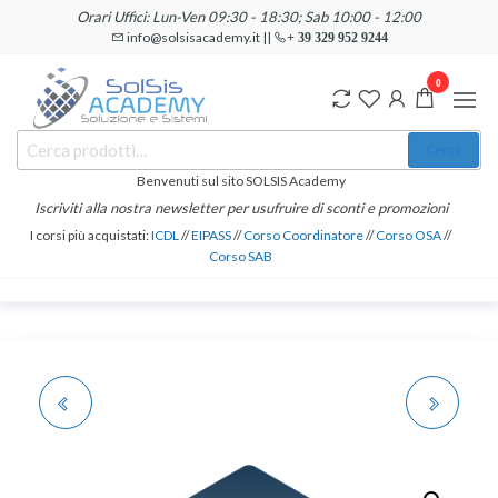
Salta
Orari Uffici: Lun-Ven 09:30 - 18:30; Sab 10:00 - 12:00
e
info@solsisacademy.it ||
+ 39 329 952 9244
vai
0
al
contenuto
SOLSIS
Cerca:
Corsi e
Cerca
Certificazioni
Academy
Informatiche
Benvenuti sul sito SOLSIS Academy
e
Iscriviti alla nostra newsletter per usufruire di sconti e promozioni
Linguistiche
I corsi più acquistati:
ICDL
//
EIPASS
//
Corso Coordinatore
//
Corso OSA
//
Corso SAB
PROGRAMMATORE
SISTEMI ENERGETICI
JAVA
ECOSOSTENIBILI