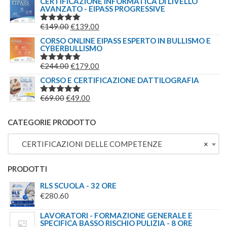
CERTIFICAZIONE INFORMATICA DI LIVELLO
AVANZATO - EIPASS PROGRESSIVE
ORIGINALE
ATTUALE
ERA:
È:
IL
IL
€
149.00
€
139.00
VALUTATO
€209.00.
€179.00.
5.00
SU 5
PREZZO
PREZZO
CORSO ONLINE EIPASS ESPERTO IN BULLISMO E
CYBERBULLISMO
ORIGINALE
ATTUALE
ERA:
È:
IL
IL
€
244.00
€
179.00
VALUTATO
€149.00.
€139.00.
5.00
SU 5
PREZZO
PREZZO
CORSO E CERTIFICAZIONE DATTILOGRAFIA
ORIGINALE
ATTUALE
IL
IL
€
69.00
€
49.00
VALUTATO
ERA:
È:
5.00
SU 5
PREZZO
PREZZO
€244.00.
€179.00.
ORIGINALE
ATTUALE
CATEGORIE PRODOTTO
ERA:
È:
CERTIFICAZIONI DELLE COMPETENZE
×
€69.00.
€49.00.
PRODOTTI
RLS SCUOLA - 32 ORE
€
280.60
LAVORATORI - FORMAZIONE GENERALE E
SPECIFICA BASSO RISCHIO PULIZIA - 8 ORE