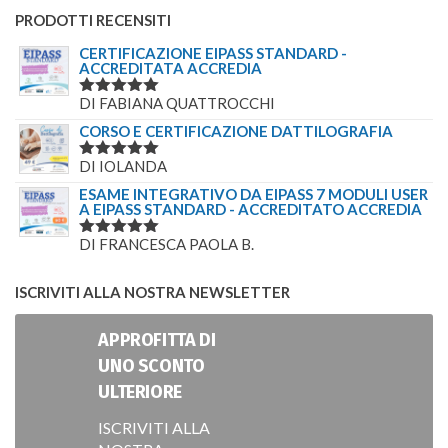
PRODOTTI RECENSITI
CERTIFICAZIONE EIPASS STANDARD -
ACCREDITATA ACCREDIA
DI FABIANA QUATTROCCHI
VALUTATO
5
SU 5
CORSO E CERTIFICAZIONE DATTILOGRAFIA
DI IOLANDA
VALUTATO
5
SU 5
ESAME INTEGRATIVO DA EIPASS 7 MODULI USER
A EIPASS STANDARD - ACCREDITATO ACCREDIA
DI FRANCESCA PAOLA B.
VALUTATO
5
SU 5
ISCRIVITI ALLA NOSTRA NEWSLETTER
APPROFITTA DI
UNO SCONTO
ULTERIORE
ISCRIVITI ALLA