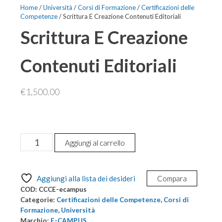
Home
/
Università
/
Corsi di Formazione
/
Certificazioni delle
Competenze
/ Scrittura E Creazione Contenuti Editoriali
Scrittura E Creazione
Contenuti Editoriali
€
1,500.00
Scrittura
Aggiungi al carrello
E
Creazione
Contenuti
Aggiungi alla lista dei desideri
Compara
Editoriali
COD:
CCCE-ecampus
quantità
Categorie:
Certificazioni delle Competenze
,
Corsi di
Formazione
,
Università
Marchio:
E-CAMPUS