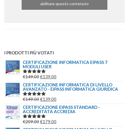
abilitare questo contenuto
I PRODOTTI PIÙ VOTATI
CERTIFICAZIONE INFORMATICA EIPASS 7
MODULI USER
IL
IL
€
149.00
€
139.00
VALUTATO
5.00
SU 5
PREZZO
PREZZO
CERTIFICAZIONE INFORMATICA DI LIVELLO
AVANZATO - EIPASS INFORMATICA GIURIDICA
ORIGINALE
ATTUALE
ERA:
È:
IL
IL
€
149.00
€
139.00
VALUTATO
€149.00.
€139.00.
5.00
SU 5
PREZZO
PREZZO
CERTIFICAZIONE EIPASS STANDARD -
ACCREDITATA ACCREDIA
ORIGINALE
ATTUALE
ERA:
È:
IL
IL
€
209.00
€
179.00
VALUTATO
€149.00.
€139.00.
5.00
SU 5
PREZZO
PREZZO