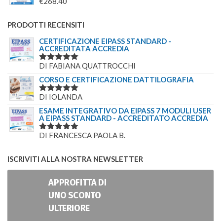
€
268.40
PRODOTTI RECENSITI
CERTIFICAZIONE EIPASS STANDARD -
ACCREDITATA ACCREDIA
DI FABIANA QUATTROCCHI
VALUTATO
5
SU 5
CORSO E CERTIFICAZIONE DATTILOGRAFIA
DI IOLANDA
VALUTATO
5
SU 5
ESAME INTEGRATIVO DA EIPASS 7 MODULI USER
A EIPASS STANDARD - ACCREDITATO ACCREDIA
DI FRANCESCA PAOLA B.
VALUTATO
5
SU 5
ISCRIVITI ALLA NOSTRA NEWSLETTER
APPROFITTA DI
UNO SCONTO
ULTERIORE