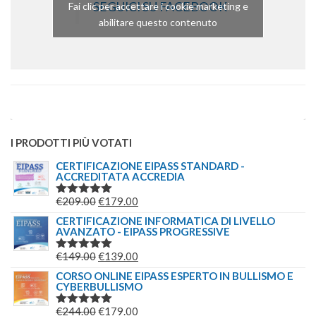
SEGUICI SU FACEBOOK
Fai clic per accettare i cookie marketing e
abilitare questo contenuto
I PRODOTTI PIÙ VOTATI
CERTIFICAZIONE EIPASS STANDARD -
ACCREDITATA ACCREDIA
IL
IL
€
209.00
€
179.00
VALUTATO
5.00
SU 5
PREZZO
PREZZO
CERTIFICAZIONE INFORMATICA DI LIVELLO
AVANZATO - EIPASS PROGRESSIVE
ORIGINALE
ATTUALE
ERA:
È:
IL
IL
€
149.00
€
139.00
VALUTATO
€209.00.
€179.00.
5.00
SU 5
PREZZO
PREZZO
CORSO ONLINE EIPASS ESPERTO IN BULLISMO E
CYBERBULLISMO
ORIGINALE
ATTUALE
ERA:
È:
IL
IL
€
244.00
€
179.00
VALUTATO