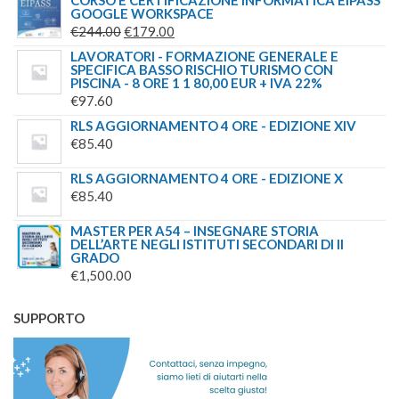
GOOGLE WORKSPACE
ORIGINALE
ATTUALE
IL
IL
€
244.00
€
179.00
ERA:
È:
PREZZO
PREZZO
LAVORATORI - FORMAZIONE GENERALE E
€90.00.
€40.00.
SPECIFICA BASSO RISCHIO TURISMO CON
ORIGINALE
ATTUALE
PISCINA - 8 ORE 1 1 80,00 EUR + IVA 22%
ERA:
È:
€
97.60
€244.00.
€179.00.
RLS AGGIORNAMENTO 4 ORE - EDIZIONE XIV
€
85.40
RLS AGGIORNAMENTO 4 ORE - EDIZIONE X
€
85.40
MASTER PER A54 – INSEGNARE STORIA
DELL’ARTE NEGLI ISTITUTI SECONDARI DI II
GRADO
€
1,500.00
SUPPORTO