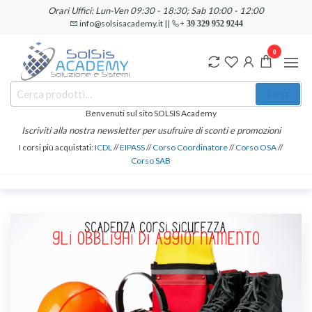
Salta
Orari Uffici: Lun-Ven 09:30 - 18:30; Sab 10:00 - 12:00
e
info@solsisacademy.it ||
+ 39 329 952 9244
vai
0
al
contenuto
SOLSIS
Cerca:
Corsi e
Cerca
Certificazioni
Academy
Informatiche
Benvenuti sul sito SOLSIS Academy
e
Iscriviti alla nostra newsletter per usufruire di sconti e promozioni
Linguistiche
I corsi più acquistati:
ICDL
//
EIPASS
//
Corso Coordinatore
//
Corso OSA
//
Corso SAB