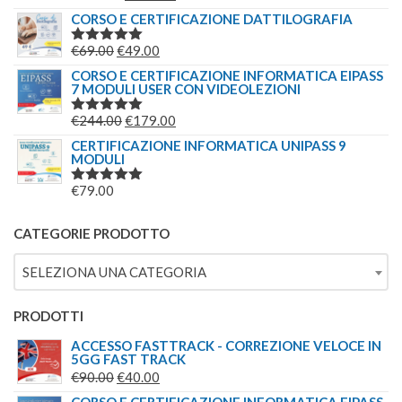
€149.00.
€139.00.
5.00
SU 5
PREZZO
PREZZO
CORSO E CERTIFICAZIONE DATTILOGRAFIA
ORIGINALE
ATTUALE
IL
IL
€
69.00
€
49.00
VALUTATO
ERA:
È:
5.00
SU 5
PREZZO
PREZZO
CORSO E CERTIFICAZIONE INFORMATICA EIPASS
€244.00.
€179.00.
7 MODULI USER CON VIDEOLEZIONI
ORIGINALE
ATTUALE
ERA:
È:
IL
IL
€
244.00
€
179.00
VALUTATO
€69.00.
€49.00.
5.00
SU 5
PREZZO
PREZZO
CERTIFICAZIONE INFORMATICA UNIPASS 9
MODULI
ORIGINALE
ATTUALE
ERA:
È:
€
79.00
VALUTATO
€244.00.
€179.00.
5.00
SU 5
CATEGORIE PRODOTTO
SELEZIONA UNA CATEGORIA
PRODOTTI
ACCESSO FASTTRACK - CORREZIONE VELOCE IN
5GG FAST TRACK
IL
IL
€
90.00
€
40.00
PREZZO
PREZZO
CORSO E CERTIFICAZIONE INFORMATICA EIPASS