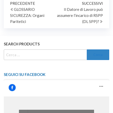
Navigazione
Articolo
Artic
PRECEDENTE
SUCCESSIVI
precedente
succe
GLOSSARIO
Il Datore di Lavoro può
articoli
SICUREZZA: Organi
assumere l’incarico di RSPP
Paritetici
(DL SPP)?
SEARCH PRODUCTS
RICERCA
PER:
SEGUICI SU FACEBOOK