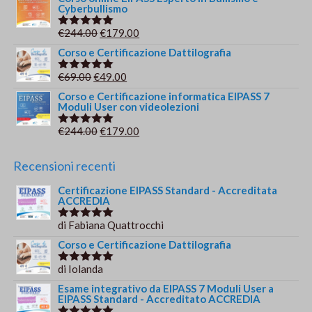
Cyberbullismo
originale
attuale
era:
è:
Il
Il
€
244.00
€
179.00
Valutato
€149.00.
€139.00.
5.00
su 5
prezzo
prezzo
Corso e Certificazione Dattilografia
originale
attuale
Il
Il
€
69.00
€
49.00
Valutato
era:
è:
5.00
su 5
prezzo
prezzo
Corso e Certificazione informatica EIPASS 7
€244.00.
€179.00.
Moduli User con videolezioni
originale
attuale
era:
è:
Il
Il
€
244.00
€
179.00
Valutato
€69.00.
€49.00.
5.00
su 5
prezzo
prezzo
originale
attuale
Recensioni recenti
era:
è:
Certificazione EIPASS Standard - Accreditata
€244.00.
€179.00.
ACCREDIA
di Fabiana Quattrocchi
Valutato
5
su 5
Corso e Certificazione Dattilografia
di Iolanda
Valutato
5
su 5
Esame integrativo da EIPASS 7 Moduli User a
EIPASS Standard - Accreditato ACCREDIA