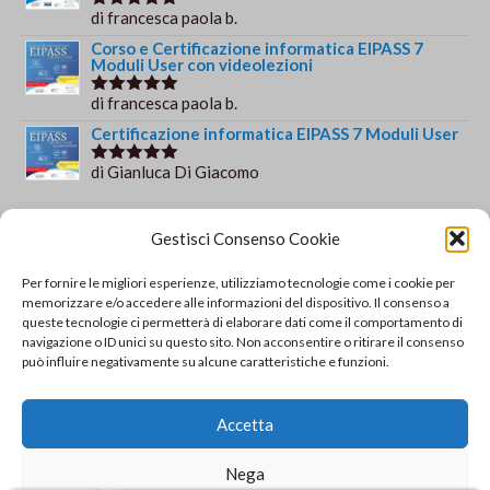
di francesca paola b.
Valutato
5
su 5
Corso e Certificazione informatica EIPASS 7
Moduli User con videolezioni
di francesca paola b.
Valutato
5
su 5
Certificazione informatica EIPASS 7 Moduli User
di Gianluca Di Giacomo
Valutato
5
su 5
Orario e informazioni
Gestisci Consenso Cookie
Via Gaudio Maiori
Per fornire le migliori esperienze, utilizziamo tecnologie come i cookie per
84013 Cava de' Tirreni
memorizzare e/o accedere alle informazioni del dispositivo. Il consenso a
+39 329 952 9244
queste tecnologie ci permetterà di elaborare dati come il comportamento di
navigazione o ID unici su questo sito. Non acconsentire o ritirare il consenso
info@solsisacademy.it
può influire negativamente su alcune caratteristiche e funzioni.
Lun-Ven: 09:30-18:30, Sab: 10:00-12:00
Pausa pranzo: 13:30-15:30
Accetta
© Copyright - SOLSIS Academy by SOLUZIONE E
Nega
SISTEMI di Catino Valentino - Via Gaudio Maiori - 84013