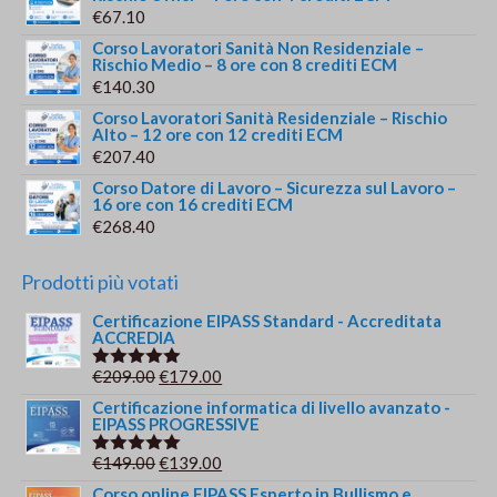
€
67.10
Corso Lavoratori Sanità Non Residenziale –
Rischio Medio – 8 ore con 8 crediti ECM
€
140.30
Corso Lavoratori Sanità Residenziale – Rischio
Alto – 12 ore con 12 crediti ECM
€
207.40
Corso Datore di Lavoro – Sicurezza sul Lavoro –
16 ore con 16 crediti ECM
€
268.40
Prodotti più votati
Certificazione EIPASS Standard - Accreditata
ACCREDIA
Il
Il
€
209.00
€
179.00
Valutato
5.00
su 5
prezzo
prezzo
Certificazione informatica di livello avanzato -
EIPASS PROGRESSIVE
originale
attuale
era:
è:
Il
Il
€
149.00
€
139.00
Valutato
€209.00.
€179.00.
5.00
su 5
prezzo
prezzo
Corso online EIPASS Esperto in Bullismo e