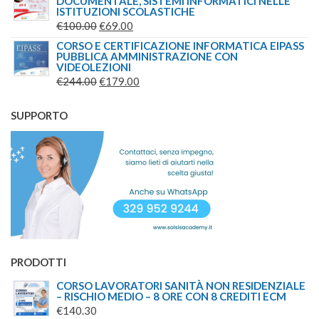
DOCUMENTALE, SISTEMI INFORMATICI NELLE
ISTITUZIONI SCOLASTICHE
IL
IL
€
100.00
€
69.00
PREZZO
PREZZO
CORSO E CERTIFICAZIONE INFORMATICA EIPASS
PUBBLICA AMMINISTRAZIONE CON
ORIGINALE
ATTUALE
VIDEOLEZIONI
ERA:
È:
IL
IL
€
244.00
€
179.00
€100.00.
€69.00.
PREZZO
PREZZO
ORIGINALE
ATTUALE
SUPPORTO
ERA:
È:
€244.00.
€179.00.
PRODOTTI
CORSO LAVORATORI SANITÀ NON RESIDENZIALE
– RISCHIO MEDIO – 8 ORE CON 8 CREDITI ECM
€
140.30