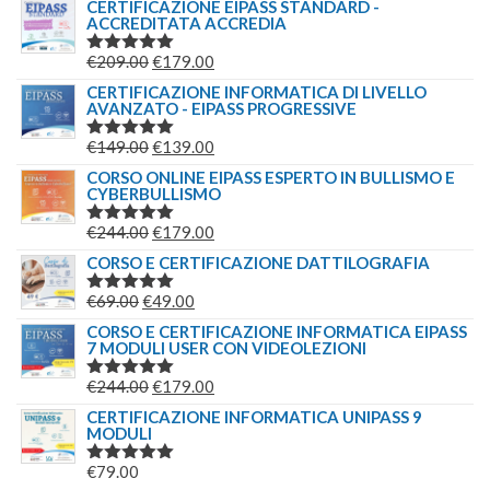
CERTIFICAZIONE EIPASS STANDARD -
ACCREDITATA ACCREDIA
IL
IL
€
209.00
€
179.00
VALUTATO
5.00
SU 5
PREZZO
PREZZO
CERTIFICAZIONE INFORMATICA DI LIVELLO
AVANZATO - EIPASS PROGRESSIVE
ORIGINALE
ATTUALE
ERA:
È:
IL
IL
€
149.00
€
139.00
VALUTATO
€209.00.
€179.00.
5.00
SU 5
PREZZO
PREZZO
CORSO ONLINE EIPASS ESPERTO IN BULLISMO E
CYBERBULLISMO
ORIGINALE
ATTUALE
ERA:
È:
IL
IL
€
244.00
€
179.00
VALUTATO
€149.00.
€139.00.
5.00
SU 5
PREZZO
PREZZO
CORSO E CERTIFICAZIONE DATTILOGRAFIA
ORIGINALE
ATTUALE
IL
IL
€
69.00
€
49.00
VALUTATO
ERA:
È:
5.00
SU 5
PREZZO
PREZZO
CORSO E CERTIFICAZIONE INFORMATICA EIPASS
€244.00.
€179.00.
7 MODULI USER CON VIDEOLEZIONI
ORIGINALE
ATTUALE
ERA:
È:
IL
IL
€
244.00
€
179.00
VALUTATO
€69.00.
€49.00.
5.00
SU 5
PREZZO
PREZZO
CERTIFICAZIONE INFORMATICA UNIPASS 9
MODULI
ORIGINALE
ATTUALE
ERA:
È:
€
79.00
VALUTATO