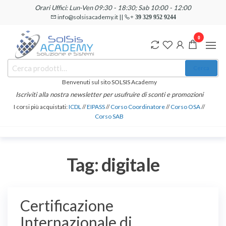
Salta
Orari Uffici: Lun-Ven 09:30 - 18:30; Sab 10:00 - 12:00
e
info@solsisacademy.it ||
+ 39 329 952 9244
vai
0
al
contenuto
SOLSIS
Cerca:
Corsi e
Cerca
Certificazioni
Academy
Informatiche
Benvenuti sul sito SOLSIS Academy
e
Iscriviti alla nostra newsletter per usufruire di sconti e promozioni
Linguistiche
I corsi più acquistati:
ICDL
//
EIPASS
//
Corso Coordinatore
//
Corso OSA
//
Corso SAB
Tag:
digitale
Certificazione
Internazionale di