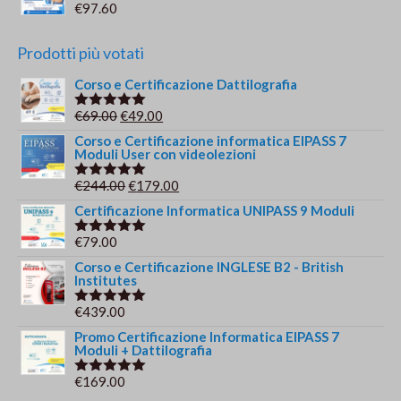
€
97.60
Prodotti più votati
Corso e Certificazione Dattilografia
Il
Il
€
69.00
€
49.00
Valutato
5.00
su 5
prezzo
prezzo
Corso e Certificazione informatica EIPASS 7
Moduli User con videolezioni
originale
attuale
era:
è:
Il
Il
€
244.00
€
179.00
Valutato
€69.00.
€49.00.
5.00
su 5
prezzo
prezzo
Certificazione Informatica UNIPASS 9 Moduli
originale
attuale
€
79.00
Valutato
era:
è:
5.00
su 5
Corso e Certificazione INGLESE B2 - British
€244.00.
€179.00.
Institutes
€
439.00
Valutato
5.00
su 5
Promo Certificazione Informatica EIPASS 7
Moduli + Dattilografia
€
169.00
Valutato
5.00
su 5