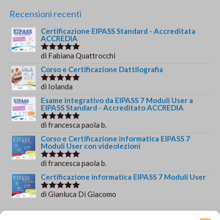
Recensioni recenti
Certificazione EIPASS Standard - Accreditata
ACCREDIA
di Fabiana Quattrocchi
Valutato
5
su 5
Corso e Certificazione Dattilografia
di Iolanda
Valutato
5
su 5
Esame integrativo da EIPASS 7 Moduli User a
EIPASS Standard - Accreditato ACCREDIA
di francesca paola b.
Valutato
5
su 5
Corso e Certificazione informatica EIPASS 7
Moduli User con videolezioni
di francesca paola b.
Valutato
5
su 5
Certificazione informatica EIPASS 7 Moduli User
di Gianluca Di Giacomo
Valutato
5
su 5
Orario e informazioni