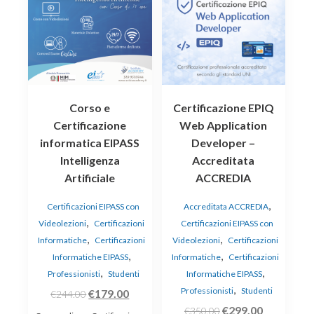
Corso e
Certificazione EPIQ
Certificazione
Web Application
informatica EIPASS
Developer –
Intelligenza
Accreditata
Artificiale
ACCREDIA
,
Certificazioni EIPASS con
Accreditata ACCREDIA
,
Videolezioni
Certificazioni
Certificazioni EIPASS con
,
,
Informatiche
Certificazioni
Videolezioni
Certificazioni
,
,
Informatiche EIPASS
Informatiche
Certificazioni
,
,
Professionisti
Studenti
Informatiche EIPASS
,
Professionisti
Studenti
Il
Il
€
179.00
€
244.00
Il
Il
prezzo
prezzo
€
299.00
€
350.00