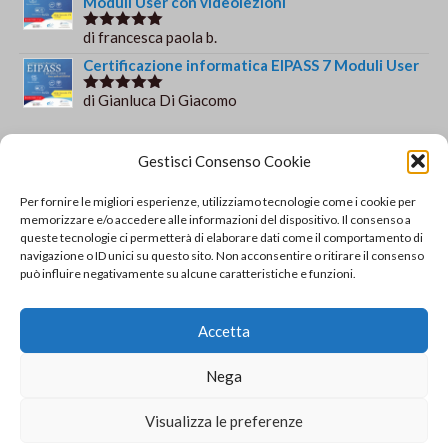
Moduli User con videolezioni
di francesca paola b.
Valutato
5
su 5
Certificazione informatica EIPASS 7 Moduli User
di Gianluca Di Giacomo
Valutato
5
su 5
Orario e informazioni
Gestisci Consenso Cookie
Via Gaudio Maiori
Per fornire le migliori esperienze, utilizziamo tecnologie come i cookie per
84013 Cava de' Tirreni
memorizzare e/o accedere alle informazioni del dispositivo. Il consenso a
+39 329 952 9244
queste tecnologie ci permetterà di elaborare dati come il comportamento di
navigazione o ID unici su questo sito. Non acconsentire o ritirare il consenso
info@solsisacademy.it
può influire negativamente su alcune caratteristiche e funzioni.
Lun-Ven: 09:30-18:30, Sab: 10:00-12:00
Pausa pranzo: 13:30-15:30
Accetta
© Copyright - SOLSIS Academy by SOLUZIONE E
Nega
SISTEMI di Catino Valentino - Via Gaudio Maiori - 84013
Cava De' Tirreni (SA) - P.Iva 04893790651 REA:
Visualizza le preferenze
SA403194 Tel. 329/9529244 - info@solsisacademy.it -