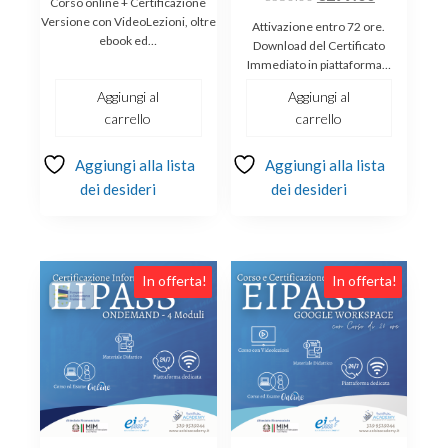
Corso online + Certificazione
prezzo
prezzo
originale
attuale
Versione con VideoLezioni, oltre
Attivazione entro 72 ore.
ebook ed…
originale
attuale
era:
è:
Download del Certificato
Immediato in piattaforma…
era:
è:
€244.00.
€179.00.
€350.00.
€299.00.
Aggiungi al
Aggiungi al
carrello
carrello
Aggiungi alla lista
Aggiungi alla lista
dei desideri
dei desideri
In offerta!
In offerta!