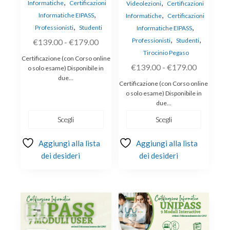
,
,
Informatiche
Certificazioni
Videolezioni
Certificazioni
,
,
Informatiche EIPASS
Informatiche
Certificazioni
,
,
Professionisti
Studenti
Informatiche EIPASS
,
,
Fascia
Professionisti
Studenti
€
139.00
-
€
179.00
Tirocinio Pegaso
di
Certificazione (con Corso online
Fascia
prezzo:
€
139.00
-
€
179.00
o solo esame) Disponibile in
due…
di
da
Certificazione (con Corso online
prezzo:
€139.00
o solo esame) Disponibile in
due…
da
a
€139.00
€179.00
Scegli
Scegli
a
Aggiungi alla lista
Aggiungi alla lista
€179.00
dei desideri
dei desideri
Questo
prodotto
ha