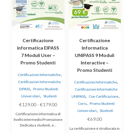
più
varianti.
Le
opzioni
possono
essere
Certificazione
Certificazione
scelte
informatica EIPASS
Informatica
nella
7 Moduli User –
UNIPASS 9 Moduli
pagina
Promo Studenti
Interactive –
del
Promo Studenti
prodotto
,
Certificazioni Informatiche
,
Certificazioni Informatiche
Certificazioni Informatiche
,
EIPASS
Promo Studenti
Certificazioni Informatiche
,
,
,
Universitari
Studenti
UNIPASS
Con Certificazione
,
Fascia
Corsi
Promo Studenti
€
129.00
-
€
179.00
,
Universitari
Studenti
di
Certificazione informatica di
prezzo:
€
69.00
livello intermedio Promozione
Dedicata a studenti, e…
da
La certificazione è strutturata in