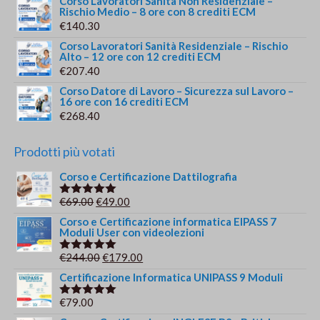
Corso Lavoratori Sanità Non Residenziale –
Rischio Medio – 8 ore con 8 crediti ECM
€
140.30
Corso Lavoratori Sanità Residenziale – Rischio
Alto – 12 ore con 12 crediti ECM
€
207.40
Corso Datore di Lavoro – Sicurezza sul Lavoro –
16 ore con 16 crediti ECM
€
268.40
Prodotti più votati
Corso e Certificazione Dattilografia
Il
Il
€
69.00
€
49.00
Valutato
5.00
su 5
prezzo
prezzo
Corso e Certificazione informatica EIPASS 7
Moduli User con videolezioni
originale
attuale
era:
è:
Il
Il
€
244.00
€
179.00
Valutato
€69.00.
€49.00.
5.00
su 5
prezzo
prezzo
Certificazione Informatica UNIPASS 9 Moduli
originale
attuale
€
79.00
Valutato
era:
è:
5.00
su 5