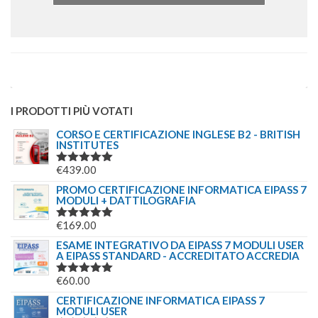
I PRODOTTI PIÙ VOTATI
CORSO E CERTIFICAZIONE INGLESE B2 - BRITISH
INSTITUTES
€
439.00
VALUTATO
5.00
SU 5
PROMO CERTIFICAZIONE INFORMATICA EIPASS 7
MODULI + DATTILOGRAFIA
€
169.00
VALUTATO
5.00
SU 5
ESAME INTEGRATIVO DA EIPASS 7 MODULI USER
A EIPASS STANDARD - ACCREDITATO ACCREDIA
€
60.00
VALUTATO
5.00
SU 5
CERTIFICAZIONE INFORMATICA EIPASS 7
MODULI USER