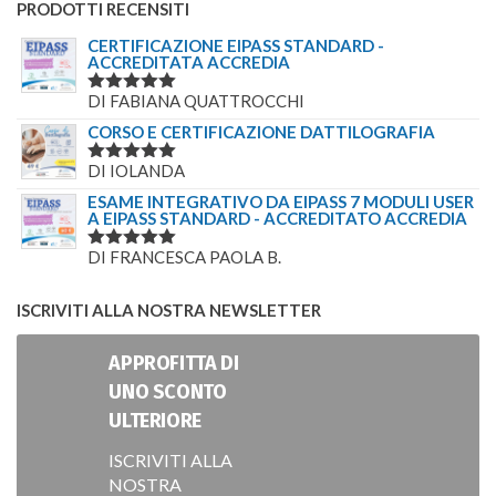
PRODOTTI RECENSITI
CERTIFICAZIONE EIPASS STANDARD -
ACCREDITATA ACCREDIA
DI FABIANA QUATTROCCHI
VALUTATO
5
SU 5
CORSO E CERTIFICAZIONE DATTILOGRAFIA
DI IOLANDA
VALUTATO
5
SU 5
ESAME INTEGRATIVO DA EIPASS 7 MODULI USER
A EIPASS STANDARD - ACCREDITATO ACCREDIA
DI FRANCESCA PAOLA B.
VALUTATO
5
SU 5
ISCRIVITI ALLA NOSTRA NEWSLETTER
APPROFITTA DI
UNO SCONTO
ULTERIORE
ISCRIVITI ALLA
NOSTRA