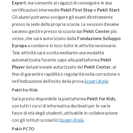
Expert
, ma consente ai ragazzi di conseguire le due
certificazioni intermedie
Pekit First Step
e
Pekit Start
.
Gli alunni potranno svolgere gli esami direttamente
presso la sede della propria scuola. Le sessioni d’esame
saranno gestire presso la scuola dal
Pekit Center
più
vicino, che sarà autorizzato dalla
Fondazione Sviluppo
Europa
a condurre in loco tutte le attività necessarie.
Tale attività sarà svolta mediante una modalità
automatizzata facente capo alla piattaforma
Pekit
Player
dal personale autorizzato del
Pekit Center
, al
fine di garantire rapidità e regolarità nella correzione e
nell’indicazione dell’esito della prova.
Scopri di più
Pekit for Kids
Sarà presto disponibile la piattaforma
Pekit for Kids
,
con tutti i corsi di informatica declinati per le varie
fasce di età degli studenti, attivabile in collaborazione
con gli Istituti scolastici.
Scopri di più
Pekit PCTO