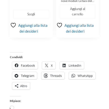
€129.00
nove moduli: Le basi del…
a
Aggiungi al
€179.00
Scegli
carrello
Aggiungi alla lista
Aggiungi alla lista
dei desideri
dei desideri
Condividi:
Facebook
X
LinkedIn
Telegram
Threads
WhatsApp
Altro
Mi piace:
Caricamento