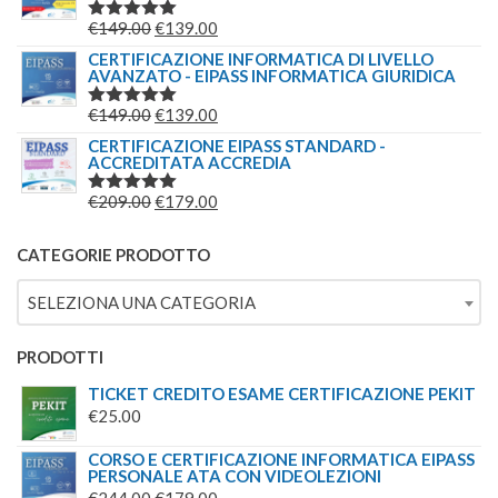
IL
IL
€
149.00
€
139.00
VALUTATO
5.00
SU 5
PREZZO
PREZZO
CERTIFICAZIONE INFORMATICA DI LIVELLO
AVANZATO - EIPASS INFORMATICA GIURIDICA
ORIGINALE
ATTUALE
ERA:
È:
IL
IL
€
149.00
€
139.00
VALUTATO
€149.00.
€139.00.
5.00
SU 5
PREZZO
PREZZO
CERTIFICAZIONE EIPASS STANDARD -
ACCREDITATA ACCREDIA
ORIGINALE
ATTUALE
ERA:
È:
IL
IL
€
209.00
€
179.00
VALUTATO
€149.00.
€139.00.
5.00
SU 5
PREZZO
PREZZO
ORIGINALE
ATTUALE
CATEGORIE PRODOTTO
ERA:
È:
SELEZIONA UNA CATEGORIA
€209.00.
€179.00.
PRODOTTI
TICKET CREDITO ESAME CERTIFICAZIONE PEKIT
€
25.00
CORSO E CERTIFICAZIONE INFORMATICA EIPASS
PERSONALE ATA CON VIDEOLEZIONI
IL
IL