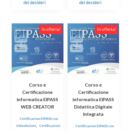
dei desideri
dei desideri
Questo
Questo
In offerta!
In offerta!
prodotto
prodotto
ha
ha
più
più
varianti.
varianti.
Le
Le
opzioni
opzioni
possono
possono
essere
essere
Corso e
Corso e
scelte
scelte
Certificazione
Certificazione
nella
nella
informatica EIPASS
informatica EIPASS
pagina
pagina
WEB CREATOR
Didattica Digitale
del
del
Integrata
prodotto
prodotto
Certificazioni EIPASS con
,
Videolezioni
Certificazioni
Certificazioni EIPASS con