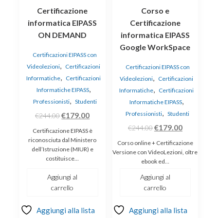
Certificazione
Corso e
informatica EIPASS
Certificazione
ON DEMAND
informatica EIPASS
Google WorkSpace
Certificazioni EIPASS con
,
Videolezioni
Certificazioni
Certificazioni EIPASS con
,
,
Informatiche
Certificazioni
Videolezioni
Certificazioni
,
,
Informatiche EIPASS
Informatiche
Certificazioni
,
,
Professionisti
Studenti
Informatiche EIPASS
,
Il
Il
Professionisti
Studenti
€
179.00
€
244.00
prezzo
prezzo
Il
Il
€
179.00
€
244.00
Certificazione EIPASS è
originale
attuale
prezzo
prezzo
riconosciuta dal Ministero
Corso online + Certificazione
dell’Istruzione (MIUR) e
era:
è:
originale
attuale
Versione con VideoLezioni, oltre
costituisce…
ebook ed…
€244.00.
€179.00.
era:
è:
€244.00.
€179.00.
Aggiungi al
Aggiungi al
carrello
carrello
Aggiungi alla lista
Aggiungi alla lista