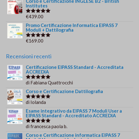
Corso e Certificazione INGLESE B2 - British
€244.00.
€179.00.
Institutes
€
439.00
Valutato
5.00
su 5
Promo Certificazione Informatica EIPASS 7
Moduli + Dattilografia
€
169.00
Valutato
5.00
su 5
Recensioni recenti
Certificazione EIPASS Standard - Accreditata
ACCREDIA
di Fabiana Quattrocchi
Valutato
5
su 5
Corso e Certificazione Dattilografia
di Iolanda
Valutato
5
su 5
Esame integrativo da EIPASS 7 Moduli User a
EIPASS Standard - Accreditato ACCREDIA
di francesca paola b.
Valutato
5
su 5
Corso e Certificazione informatica EIPASS 7