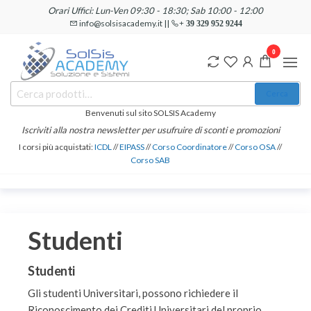
Salta
Orari Uffici: Lun-Ven 09:30 - 18:30; Sab 10:00 - 12:00
e
info@solsisacademy.it ||
+ 39 329 952 9244
vai
0
al
contenuto
SOLSIS
Cerca:
Corsi e
Cerca
Certificazioni
Academy
Informatiche
Benvenuti sul sito SOLSIS Academy
e
Iscriviti alla nostra newsletter per usufruire di sconti e promozioni
Linguistiche
I corsi più acquistati:
ICDL
//
EIPASS
//
Corso Coordinatore
//
Corso OSA
//
Corso SAB
Studenti
Studenti
Gli studenti Universitari, possono richiedere il
Riconoscimento dei Crediti Universitari del proprio