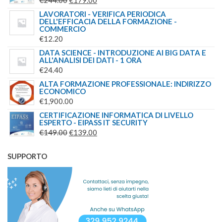
€
244.00
€
179.00
PREZZO
PREZZO
LAVORATORI - VERIFICA PERIODICA
DELL'EFFICACIA DELLA FORMAZIONE -
ORIGINALE
ATTUALE
COMMERCIO
ERA:
È:
€
12.20
€244.00.
€179.00.
DATA SCIENCE - INTRODUZIONE AI BIG DATA E
ALL'ANALISI DEI DATI - 1 ORA
€
24.40
ALTA FORMAZIONE PROFESSIONALE: INDIRIZZO
ECONOMICO
€
1,900.00
CERTIFICAZIONE INFORMATICA DI LIVELLO
ESPERTO - EIPASS IT SECURITY
IL
IL
€
149.00
€
139.00
PREZZO
PREZZO
ORIGINALE
ATTUALE
SUPPORTO
ERA:
È:
€149.00.
€139.00.