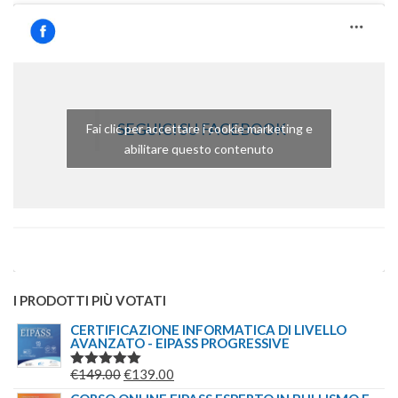
SEGUICI SU FACEBOOK
Fai clic per accettare i cookie marketing e
abilitare questo contenuto
I PRODOTTI PIÙ VOTATI
CERTIFICAZIONE INFORMATICA DI LIVELLO
AVANZATO - EIPASS PROGRESSIVE
IL
IL
€
149.00
€
139.00
VALUTATO
5.00
SU 5
PREZZO
PREZZO