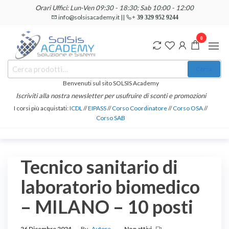
Salta
Orari Uffici: Lun-Ven 09:30 - 18:30; Sab 10:00 - 12:00
e
info@solsisacademy.it ||
+ 39 329 952 9244
vai
0
al
contenuto
SOLSIS
Cerca:
Corsi e
Cerca
Certificazioni
Academy
Informatiche
Benvenuti sul sito SOLSIS Academy
e
Iscriviti alla nostra newsletter per usufruire di sconti e promozioni
Linguistiche
I corsi più acquistati:
ICDL
//
EIPASS
//
Corso Coordinatore
//
Corso OSA
//
Corso SAB
Tecnico sanitario di
laboratorio biomedico
– MILANO – 10 posti
26 Dicembre 2024
By
Autore
Non attivi