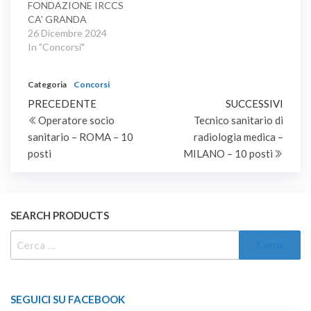
FONDAZIONE IRCCS
funzionari, a tempo
TECNICO SANITARIO
CA' GRANDA
indeterminato.
DI LABORATORIO
OSPEDALE MAGGIORE
26 Dicembre 2024
BIOMEDICO (AREA DEI
POLICLINICO
In "Concorsi"
PROFESSIONISTI
Concorso pubblico, per
DELLA SALUTE E DEI
titoli ed esami, per la
FUNZIONARI –…
Categoria
Concorsi
copertura di dieci posti
Navigazione
Articolo
di tecnico sanitario di
Artic
PRECEDENTE
SUCCESSIVI
radiologia medica, area
precedente
succe
Operatore socio
Tecnico sanitario di
articoli
dei professionisti della
sanitario – ROMA – 10
radiologia medica –
salute e dei funzionari, a
posti
MILANO – 10 posti
tempo indeterminato e
pieno.
SEARCH PRODUCTS
RICERCA
PER:
SEGUICI SU FACEBOOK