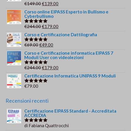
Il
Il
€
149.00
€
139.00
Valutato
5.00
su 5
prezzo
prezzo
Corso online EIPASS Esperto in Bullismo e
Cyberbullismo
originale
attuale
era:
è:
Il
Il
€
244.00
€
179.00
Valutato
€149.00.
€139.00.
5.00
su 5
prezzo
prezzo
Corso e Certificazione Dattilografia
originale
attuale
Il
Il
€
69.00
€
49.00
Valutato
era:
è:
5.00
su 5
prezzo
prezzo
Corso e Certificazione informatica EIPASS 7
€244.00.
€179.00.
Moduli User con videolezioni
originale
attuale
era:
è:
Il
Il
€
244.00
€
179.00
Valutato
€69.00.
€49.00.
5.00
su 5
prezzo
prezzo
Certificazione Informatica UNIPASS 9 Moduli
originale
attuale
€
79.00
Valutato
era:
è:
5.00
su 5
€244.00.
€179.00.
Recensioni recenti
Certificazione EIPASS Standard - Accreditata
ACCREDIA
di Fabiana Quattrocchi
Valutato
5
su 5