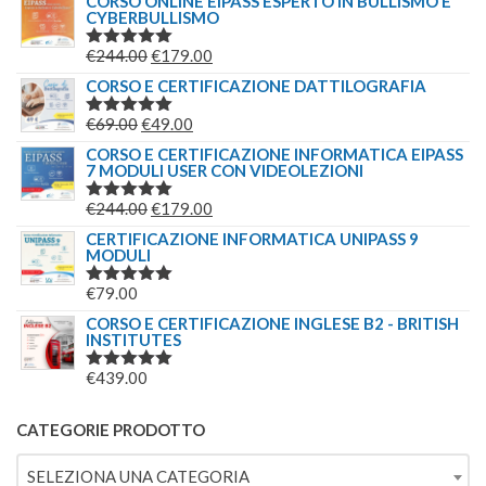
CORSO ONLINE EIPASS ESPERTO IN BULLISMO E
CYBERBULLISMO
ORIGINALE
ATTUALE
ERA:
È:
IL
IL
€
244.00
€
179.00
VALUTATO
€149.00.
€139.00.
5.00
SU 5
PREZZO
PREZZO
CORSO E CERTIFICAZIONE DATTILOGRAFIA
ORIGINALE
ATTUALE
IL
IL
€
69.00
€
49.00
VALUTATO
ERA:
È:
5.00
SU 5
PREZZO
PREZZO
CORSO E CERTIFICAZIONE INFORMATICA EIPASS
€244.00.
€179.00.
7 MODULI USER CON VIDEOLEZIONI
ORIGINALE
ATTUALE
ERA:
È:
IL
IL
€
244.00
€
179.00
VALUTATO
€69.00.
€49.00.
5.00
SU 5
PREZZO
PREZZO
CERTIFICAZIONE INFORMATICA UNIPASS 9
MODULI
ORIGINALE
ATTUALE
ERA:
È:
€
79.00
VALUTATO
€244.00.
€179.00.
5.00
SU 5
CORSO E CERTIFICAZIONE INGLESE B2 - BRITISH
INSTITUTES
€
439.00
VALUTATO
5.00
SU 5
CATEGORIE PRODOTTO
SELEZIONA UNA CATEGORIA