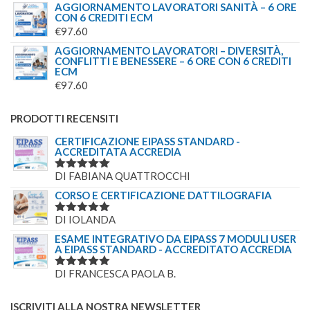
AGGIORNAMENTO LAVORATORI SANITÀ – 6 ORE
CON 6 CREDITI ECM
€
97.60
AGGIORNAMENTO LAVORATORI – DIVERSITÀ,
CONFLITTI E BENESSERE – 6 ORE CON 6 CREDITI
ECM
€
97.60
PRODOTTI RECENSITI
CERTIFICAZIONE EIPASS STANDARD -
ACCREDITATA ACCREDIA
DI FABIANA QUATTROCCHI
VALUTATO
5
SU 5
CORSO E CERTIFICAZIONE DATTILOGRAFIA
DI IOLANDA
VALUTATO
5
SU 5
ESAME INTEGRATIVO DA EIPASS 7 MODULI USER
A EIPASS STANDARD - ACCREDITATO ACCREDIA
DI FRANCESCA PAOLA B.
VALUTATO
5
SU 5
ISCRIVITI ALLA NOSTRA NEWSLETTER