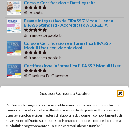
Corso e Certificazione Dattilografia
di Iolanda
Valutato
5
su 5
Esame integrativo da EIPASS 7 Moduli User a
EIPASS Standard - Accreditato ACCREDIA
di francesca paola b.
Valutato
5
su 5
Corso e Certificazione informatica EIPASS 7
Moduli User con videolezioni
di francesca paola b.
Valutato
5
su 5
Certificazione informatica EIPASS 7 Moduli User
di Gianluca Di Giacomo
Valutato
5
su 5
Orario e informazioni
Gestisci Consenso Cookie
Via Gaudio Maiori
Per fornire le migliori esperienze, utilizziamo tecnologie come i cookie per
84013 Cava de' Tirreni
memorizzare e/o accedere alle informazioni del dispositivo. Il consenso a
+39 329 952 9244
queste tecnologie ci permetterà di elaborare dati come il comportamento di
navigazione o ID unici su questo sito. Non acconsentire o ritirare il consenso
info@solsisacademy.it
può influire negativamente su alcune caratteristiche e funzioni.
Lun-Ven: 09:30-18:30, Sab: 10:00-12:00