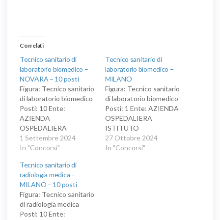
Correlati
Tecnico sanitario di
Tecnico sanitario di
laboratorio biomedico –
laboratorio biomedico –
NOVARA – 10 posti
MILANO
Figura: Tecnico sanitario
Figura: Tecnico sanitario
di laboratorio biomedico
di laboratorio biomedico
Posti: 10 Ente:
Posti: 1 Ente: AZIENDA
AZIENDA
OSPEDALIERA
OSPEDALIERA
ISTITUTO
'MAGGIORE DELLA
1 Settembre 2024
ORTOPEDICO
27 Ottobre 2024
CARITA'' DI NOVARA
In "Concorsi"
'GAETANO PINI' DI
In "Concorsi"
Concorso pubblico, per
MILANO CONCORSO
Tecnico sanitario di
titoli ed esami, per la
PUBBLICO PER TITOLI
radiologia medica –
copertura di dieci posti
ED ESAMI PER LA
MILANO – 10 posti
di tecnico sanitario di
COPERTURA DI N. 1
Figura: Tecnico sanitario
laboratorio biomedico,
POSTO A TEMPO
di radiologia medica
area dei professionisti
PIENO ED
Posti: 10 Ente:
della salute e dei
INDETERMINATO DI