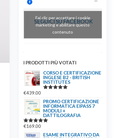
Fai clic per accettare i cookie
SEGUICI SU FACEBOOK
marketing e abilitare questo
contenuto
I PRODOTTI PIÙ VOTATI
CORSO E CERTIFICAZIONE
INGLESE B2 - BRITISH
INSTITUTES
€
439.00
VALUTATO
5.00
SU 5
PROMO CERTIFICAZIONE
INFORMATICA EIPASS 7
MODULI +
DATTILOGRAFIA
€
169.00
VALUTATO
5.00
SU 5
ESAME INTEGRATIVO DA