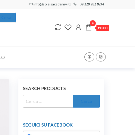
info@solsisacademy.it ||
+ 39 329 952 9244
Cerca
0
€0.00
LO
SEARCH PRODUCTS
RICERCA
PER:
SEGUICI SU FACEBOOK