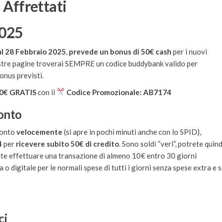
 Affrettati
2025
al 28 Febbraio 2025
,
prevede un bonus di 50€ cash
per i nuovi
 nostre pagine troverai SEMPRE un codice buddybank valido per
onus previsti.
0€ GRATIS
con il
Codice Promozionale: AB7174
conto
 conto
velocemente
(si apre in pochi minuti anche con lo SPID),
4
per
ricevere subito 50€ di credito
. Sono soldi “veri”, potrete quind
ete effettuare una transazione di almeno 10€ entro 30 giorni
ca o digitale per le normali spese di tutti i giorni senza spese extra e s
ci