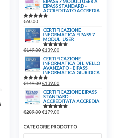
EIPASS 7 MODULI USER A
EIPASS STANDARD -
ACCREDITATO ACCREDIA
€
60.00
VALUTATO
5.00
SU 5
CERTIFICAZIONE
INFORMATICA EIPASS 7
MODULI USER
IL
IL
€
149.00
€
139.00
VALUTATO
5.00
SU 5
PREZZO
PREZZO
CERTIFICAZIONE
INFORMATICA DI LIVELLO
ORIGINALE
ATTUALE
AVANZATO - EIPASS
ERA:
È:
INFORMATICA GIURIDICA
€149.00.
€139.00.
IL
IL
€
149.00
€
139.00
VALUTATO
i
5.00
SU 5
PREZZO
PREZZO
CERTIFICAZIONE EIPASS
STANDARD -
ORIGINALE
ATTUALE
ACCREDITATA ACCREDIA
i
ERA:
È:
IL
IL
€
209.00
€
179.00
€149.00.
€139.00.
VALUTATO
5.00
SU 5
PREZZO
PREZZO
ORIGINALE
ATTUALE
CATEGORIE PRODOTTO
ERA:
È: