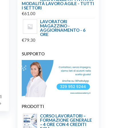
MODALITÀ LAVORO AGILE - TUTTI
I SETTORI
€
61.00
LAVORATORI
MAGAZZINO -
AGGIORNAMENTO - 6
ORE
€
79.30
SUPPORTO
Articolo
I
successivo
PRODOTTI
CORSO LAVORATORI –
FORMAZIONE GENERALE
– 4 ORE CON 4 CREDITI