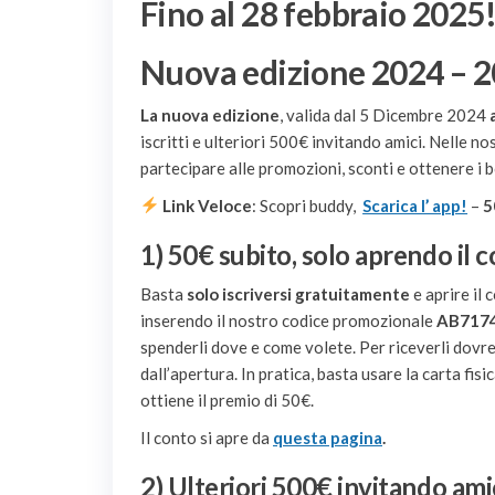
Fino al 28 febbraio 2025!
Nuova edizione 2024 – 
La nuova edizione
, valida dal 5 Dicembre 2024
iscritti e ulteriori 500€ invitando amici. Nelle
partecipare alle promozioni, sconti e ottenere i b
Link Veloce
: Scopri buddy,
Scarica l’ app!
–
5
1) 50€ subito, solo aprendo il 
Basta
solo iscriversi gratuitamente
e aprire il
inserendo il nostro codice promozionale
AB717
spenderli dove e come volete. Per riceverli dovr
dall’apertura. In pratica, basta usare la carta fisi
ottiene il premio di 50€.
Il conto si apre da
questa pagina
.
2) Ulteriori 500€ invitando ami