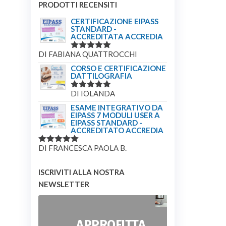
PRODOTTI RECENSITI
CERTIFICAZIONE EIPASS
STANDARD -
ACCREDITATA ACCREDIA
DI FABIANA QUATTROCCHI
VALUTATO
5
SU 5
CORSO E CERTIFICAZIONE
DATTILOGRAFIA
DI IOLANDA
VALUTATO
5
SU 5
ESAME INTEGRATIVO DA
EIPASS 7 MODULI USER A
EIPASS STANDARD -
ACCREDITATO ACCREDIA
DI FRANCESCA PAOLA B.
VALUTATO
5
SU 5
ISCRIVITI ALLA NOSTRA
NEWSLETTER
APPROFITTA