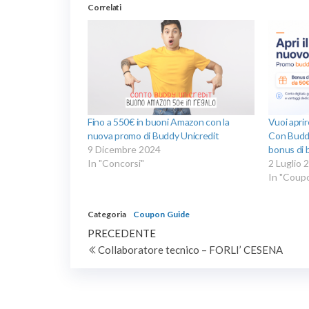
Correlati
Fino a 550€ in buoni Amazon con la
Vuoi apri
nuova promo di Buddy Unicredit
Con Buddy
9 Dicembre 2024
bonus di
In "Concorsi"
2 Luglio 
In "Coup
Categoria
Coupon
Guide
Navigazione
Articolo
PRECEDENTE
precedente
Collaboratore tecnico – FORLI’ CESENA
articoli