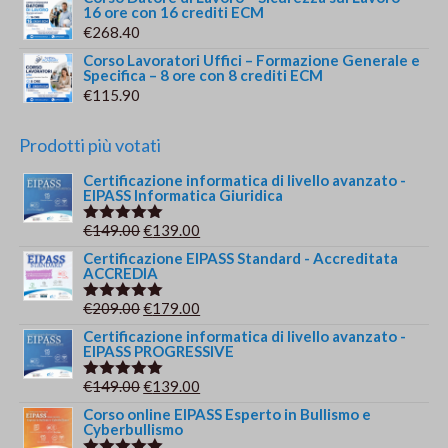
OTTENERE CERTIFICAZIONE INFORMATICA E CIAD
AGENZIA DEL DEMANIO ASSUME 14 PERSONE: STIPENDI
FINO A 57.000 EURO E CANDIDATURE ENTRO IL 5 AGOSTO
AICA DIGCOMP 2.2: TEST DI CONFORMITÀ O ESAME
COMPLETO? QUALE CIAD SCEGLIERE
ICDL GIS: CERTIFICAZIONE PER TERRITORIO,
CARTOGRAFIA, URBANISTICA E CONCORSI TECNICI
Prodotti
Corso Lavoratori – Formazione Specifica Basso
Rischio Uffici – 4 ore con 4 crediti ECM
€
67.10
Corso Lavoratori Sanità Non Residenziale –
Rischio Medio – 8 ore con 8 crediti ECM
€
140.30
Corso Lavoratori Sanità Residenziale – Rischio
Alto – 12 ore con 12 crediti ECM