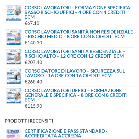
€
61.00
MASTER DIRIGENTE TECNICO – LE FUNZIONI DEL
DIRIGENTE TECNICO TRA VALUTAZIONE E
MANAGEMENT
€
800.00
LAVORATORI - FORMAZIONE GENERALE E
SPECIFICA BASSO RISCHIO SERVIZI DI
ACCONCIATURA E BARBERIA - 8 ORE
€
97.60
LE VIBRAZIONI MECCANICHE - 30 MINUTI
€
30.50
SUPPORTO