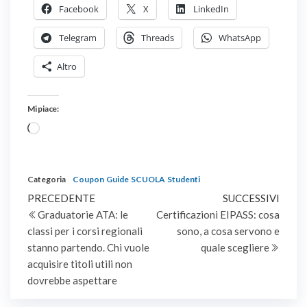
Facebook
X
LinkedIn
Telegram
Threads
WhatsApp
Altro
Mi piace:
Caricamento
in
corso…
Correlati
Ultimi Giorni: Fino a 550€
Fino a 550€ in buoni
con la nuova promo di
Amazon con la nuova
Buddy Unicredit
promo di Buddy Unicredit