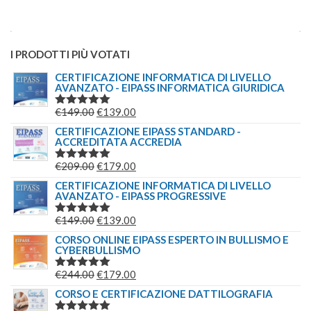
dovrebbe aspettare
SEARCH PRODUCTS
RICERCA
PER:
SEGUICI SU FACEBOOK
SEGUICI SU FACEBOOK
Fai clic per accettare i cookie marketing e
abilitare questo contenuto