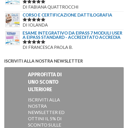
PRODOTTI
CORSO LAVORATORI – FORMAZIONE SPECIFICA
BASSO RISCHIO UFFICI – 4 ORE CON 4 CREDITI
ECM
€
67.10
CORSO LAVORATORI SANITÀ NON RESIDENZIALE
– RISCHIO MEDIO – 8 ORE CON 8 CREDITI ECM
€
140.30
CORSO LAVORATORI SANITÀ RESIDENZIALE –
RISCHIO ALTO – 12 ORE CON 12 CREDITI ECM
€
207.40
CORSO DATORE DI LAVORO – SICUREZZA SUL
LAVORO – 16 ORE CON 16 CREDITI ECM
€
268.40
CORSO LAVORATORI UFFICI – FORMAZIONE
GENERALE E SPECIFICA – 8 ORE CON 8 CREDITI
ECM
€
115.90
PRODOTTI RECENSITI