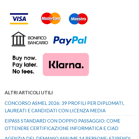
OTTINI IL 5% DI
SCONTO SULLE
CERTIFICAZIONI
INFORMATICHE
PRESENTI IN
QUESTA PAGINA!
NON INVIAMO SPAM! LEGGI
LA NOSTRA
INFORMATIVA
SULLA PRIVACY
PER AVERE
MAGGIORI INFORMAZIONI.
+ 39 329 952 9244 ||
INFO@SOLSISACADEMY.IT