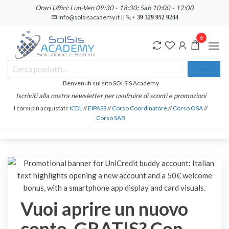
Salta
Orari Uffici: Lun-Ven 09:30 - 18:30; Sab 10:00 - 12:00
e
info@solsisacademy.it ||
+ 39 329 952 9244
vai
0
al
contenuto
SOLSIS
Cerca:
Corsi e
Cerca
Certificazioni
Academy
Informatiche
Benvenuti sul sito SOLSIS Academy
e
Iscriviti alla nostra newsletter per usufruire di sconti e promozioni
Linguistiche
I corsi più acquistati:
ICDL
//
EIPASS
//
Corso Coordinatore
//
Corso OSA
//
Corso SAB
Vuoi aprire un nuovo
conto, GRATIS? Con