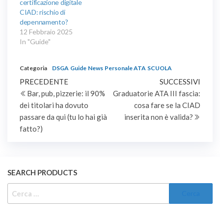
certificazione digitale
CIAD: rischio di
depennamento?
12 Febbraio 2025
In "Guide"
Categoria
DSGA
Guide
News
Personale ATA
SCUOLA
Navigazione
Articolo
Artic
PRECEDENTE
SUCCESSIVI
precedente
succe
Bar, pub, pizzerie: il 90%
Graduatorie ATA III fascia:
articoli
dei titolari ha dovuto
cosa fare se la CIAD
passare da qui (tu lo hai già
inserita non è valida?
fatto?)
SEARCH PRODUCTS
RICERCA
PER: