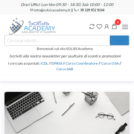
Salta
Orari Uffici: Lun-Ven 09:30 - 18:30; Sab 10:00 - 12:00
e
info@solsisacademy.it ||
+ 39 329 952 9244
vai
0
al
contenuto
SOLSIS
Cerca:
Corsi e
Cerca
Certificazioni
Academy
Informatiche
Benvenuti sul sito SOLSIS Academy
e
Iscriviti alla nostra newsletter per usufruire di sconti e promozioni
Linguistiche
I corsi più acquistati:
ICDL
//
EIPASS
//
Corso Coordinatore
//
Corso OSA
//
Corso SAB