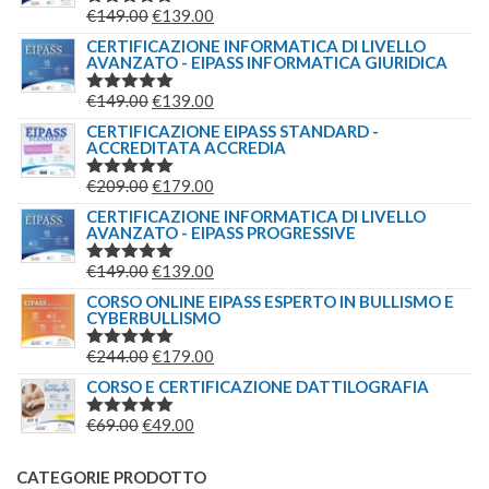
IL
IL
€
149.00
€
139.00
VALUTATO
5.00
SU 5
PREZZO
PREZZO
CERTIFICAZIONE INFORMATICA DI LIVELLO
AVANZATO - EIPASS INFORMATICA GIURIDICA
ORIGINALE
ATTUALE
ERA:
È:
IL
IL
€
149.00
€
139.00
VALUTATO
€149.00.
€139.00.
5.00
SU 5
PREZZO
PREZZO
CERTIFICAZIONE EIPASS STANDARD -
ACCREDITATA ACCREDIA
ORIGINALE
ATTUALE
ERA:
È:
IL
IL
€
209.00
€
179.00
VALUTATO
€149.00.
€139.00.
5.00
SU 5
PREZZO
PREZZO
CERTIFICAZIONE INFORMATICA DI LIVELLO
AVANZATO - EIPASS PROGRESSIVE
ORIGINALE
ATTUALE
ERA:
È:
IL
IL
€
149.00
€
139.00
VALUTATO
€209.00.
€179.00.
5.00
SU 5
PREZZO
PREZZO
CORSO ONLINE EIPASS ESPERTO IN BULLISMO E
CYBERBULLISMO
ORIGINALE
ATTUALE
ERA:
È:
IL
IL
€
244.00
€
179.00
VALUTATO
€149.00.
€139.00.
5.00
SU 5
PREZZO
PREZZO
CORSO E CERTIFICAZIONE DATTILOGRAFIA
ORIGINALE
ATTUALE
IL
IL
€
69.00
€
49.00
VALUTATO
ERA:
È:
5.00
SU 5
PREZZO
PREZZO
€244.00.
€179.00.
ORIGINALE
ATTUALE
CATEGORIE PRODOTTO