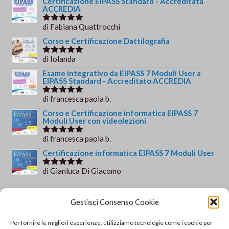
Certificazione EIPASS Standard - Accreditata
€244.00.
€179.00.
ACCREDIA
di Fabiana Quattrocchi
Valutato
5
su 5
Corso e Certificazione Dattilografia
di Iolanda
Valutato
5
su 5
Esame integrativo da EIPASS 7 Moduli User a
EIPASS Standard - Accreditato ACCREDIA
di francesca paola b.
Valutato
5
su 5
Corso e Certificazione informatica EIPASS 7
Moduli User con videolezioni
di francesca paola b.
Valutato
5
su 5
Certificazione informatica EIPASS 7 Moduli User
di Gianluca Di Giacomo
Valutato
5
su 5
Orario e informazioni
Gestisci Consenso Cookie
Via Gaudio Maiori
Per fornire le migliori esperienze, utilizziamo tecnologie come i cookie per
84013 Cava de' Tirreni