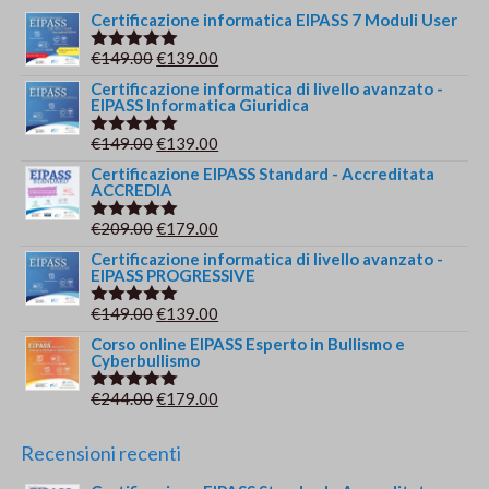
Certificazione informatica EIPASS 7 Moduli User
Il
Il
€
149.00
€
139.00
Valutato
5.00
su 5
prezzo
prezzo
Certificazione informatica di livello avanzato -
EIPASS Informatica Giuridica
originale
attuale
era:
è:
Il
Il
€
149.00
€
139.00
Valutato
€149.00.
€139.00.
5.00
su 5
prezzo
prezzo
Certificazione EIPASS Standard - Accreditata
ACCREDIA
originale
attuale
era:
è:
Il
Il
€
209.00
€
179.00
Valutato
€149.00.
€139.00.
5.00
su 5
prezzo
prezzo
Certificazione informatica di livello avanzato -
EIPASS PROGRESSIVE
originale
attuale
era:
è:
Il
Il
€
149.00
€
139.00
Valutato
€209.00.
€179.00.
5.00
su 5
prezzo
prezzo
Corso online EIPASS Esperto in Bullismo e
Cyberbullismo
originale
attuale
era:
è:
Il
Il
€
244.00
€
179.00
Valutato
€149.00.
€139.00.
5.00
su 5
prezzo
prezzo
originale
attuale
Recensioni recenti
era:
è: