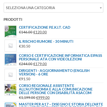
ERA:
È:
SELEZIONA UNA CATEGORIA
€69.00.
€49.00.
PRODOTTI
CERTIFICAZIONE P.E.K.I.T. CAD
IL
IL
€
146.00
€
120.00
PREZZO
PREZZO
IL RISCHIO RUMORE - 30 MINUTI
ORIGINALE
ATTUALE
€
30.50
ERA:
È:
€146.00.
€120.00.
CORSO E CERTIFICAZIONE INFORMATICA EIPASS
PERSONALE ATA CON VIDEOLEZIONI
IL
IL
€
244.00
€
179.00
PREZZO
PREZZO
DIRIGENTI - AGGIORNAMENTO (ENGLISH
VERSION) - 6 ORE
ORIGINALE
ATTUALE
€
91.50
ERA:
È:
CORSO REGIONALE ASSISTENTE
€244.00.
€179.00.
ALL'AUTONOMIA E ALLA COMUNICAZIONE
DELLE PERSONE CON DISABILITÀ ASACOM
IL
IL
€
1,199.00
€
999.00
PREZZO
PREZZO
MASTER PER A17 – DISEGNO E STORIA DELL’ARTE