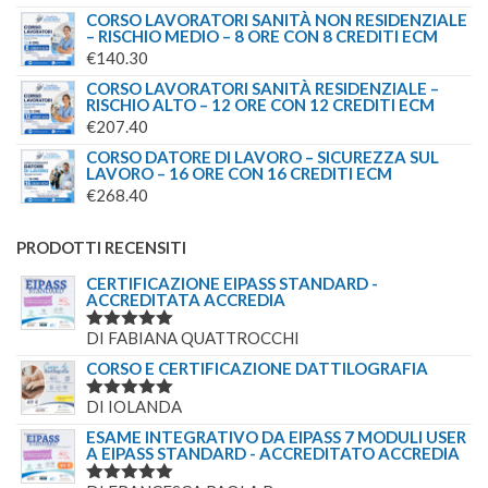
CORSO LAVORATORI SANITÀ NON RESIDENZIALE
– RISCHIO MEDIO – 8 ORE CON 8 CREDITI ECM
€
140.30
CORSO LAVORATORI SANITÀ RESIDENZIALE –
RISCHIO ALTO – 12 ORE CON 12 CREDITI ECM
€
207.40
CORSO DATORE DI LAVORO – SICUREZZA SUL
LAVORO – 16 ORE CON 16 CREDITI ECM
€
268.40
PRODOTTI RECENSITI
CERTIFICAZIONE EIPASS STANDARD -
ACCREDITATA ACCREDIA
DI FABIANA QUATTROCCHI
VALUTATO
5
SU 5
CORSO E CERTIFICAZIONE DATTILOGRAFIA
DI IOLANDA
VALUTATO
5
SU 5
ESAME INTEGRATIVO DA EIPASS 7 MODULI USER
A EIPASS STANDARD - ACCREDITATO ACCREDIA