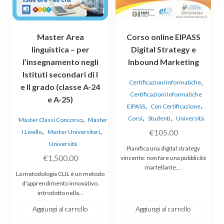
Master Area
Corso online EIPASS
linguistica – per
Digital Strategy e
l’insegnamento negli
Inbound Marketing
Istituti secondari di I
,
Certificazioni Informatiche
e II grado (classe A-24
Certificazioni Informatiche
e A-25)
,
,
EIPASS
Con Certificazione
,
,
,
Corsi
Studenti
Università
Master Classi Concorso
Master
,
,
€
105.00
I Livello
Master Universitari
Università
Pianifica una digital strategy
€
1,500.00
vincente: non fare una pubblicità
martellante,…
La metodologia CLIL è un metodo
d'apprendimento innovativo,
introdotto nella…
Aggiungi al carrello
Aggiungi al carrello