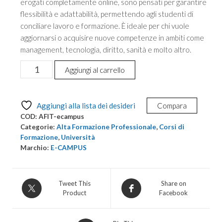
erogati completamente online, sono pensati per garantire
flessibilità e adattabilità, permettendo agli studenti di
conciliare lavoro e formazione. È ideale per chi vuole
aggiornarsi o acquisire nuove competenze in ambiti come
management, tecnologia, diritto, sanità e molto altro.
Alta
Aggiungi al carrello
Formazione
Professionale:
Indirizzo
Aggiungi alla lista dei desideri
Compara
Ingegneria
COD:
AFIT-ecampus
Informatica
Categorie:
Alta Formazione Professionale
,
Corsi di
quantità
Formazione
,
Università
Marchio:
E-CAMPUS
Tweet This
Share on
Product
Facebook