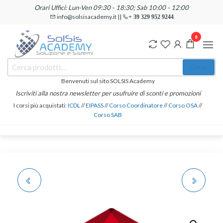
Salta
Orari Uffici: Lun-Ven 09:30 - 18:30; Sab 10:00 - 12:00
e
info@solsisacademy.it ||
+ 39 329 952 9244
vai
0
al
contenuto
SOLSIS
Cerca:
Corsi e
Cerca
Certificazioni
Academy
Informatiche
Benvenuti sul sito SOLSIS Academy
e
Iscriviti alla nostra newsletter per usufruire di sconti e promozioni
Linguistiche
I corsi più acquistati:
ICDL
//
EIPASS
//
Corso Coordinatore
//
Corso OSA
//
Corso SAB
ALTA FORMAZIONE
ALTA FORMAZIONE
PROFESSIONALE:
PROFESSIONALE: