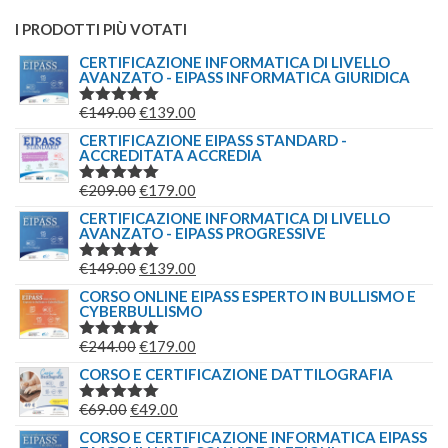
I PRODOTTI PIÙ VOTATI
CERTIFICAZIONE INFORMATICA DI LIVELLO
AVANZATO - EIPASS INFORMATICA GIURIDICA
IL
IL
€
149.00
€
139.00
VALUTATO
5.00
SU 5
PREZZO
PREZZO
CERTIFICAZIONE EIPASS STANDARD -
ACCREDITATA ACCREDIA
ORIGINALE
ATTUALE
ERA:
È:
IL
IL
€
209.00
€
179.00
VALUTATO
€149.00.
€139.00.
5.00
SU 5
PREZZO
PREZZO
CERTIFICAZIONE INFORMATICA DI LIVELLO
AVANZATO - EIPASS PROGRESSIVE
ORIGINALE
ATTUALE
ERA:
È:
IL
IL
€
149.00
€
139.00
VALUTATO
€209.00.
€179.00.
5.00
SU 5
PREZZO
PREZZO
CORSO ONLINE EIPASS ESPERTO IN BULLISMO E
CYBERBULLISMO
ORIGINALE
ATTUALE
ERA:
È:
IL
IL
€
244.00
€
179.00
VALUTATO
€149.00.
€139.00.
5.00
SU 5
PREZZO
PREZZO
CORSO E CERTIFICAZIONE DATTILOGRAFIA
ORIGINALE
ATTUALE
IL
IL
€
69.00
€
49.00
VALUTATO
ERA:
È:
5.00
SU 5
PREZZO
PREZZO
CORSO E CERTIFICAZIONE INFORMATICA EIPASS
€244.00.
€179.00.