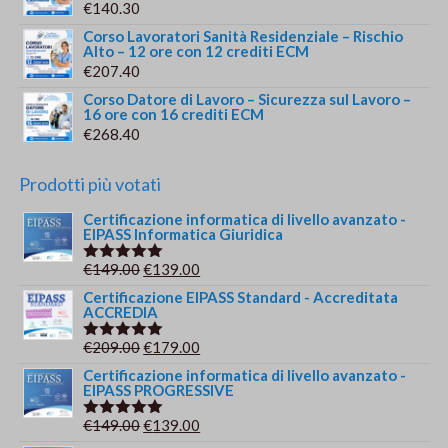
€
140.30
Corso Lavoratori Sanità Residenziale – Rischio
Alto – 12 ore con 12 crediti ECM
€
207.40
Corso Datore di Lavoro – Sicurezza sul Lavoro –
16 ore con 16 crediti ECM
€
268.40
Prodotti più votati
Certificazione informatica di livello avanzato -
EIPASS Informatica Giuridica
Il
Il
€
149.00
€
139.00
Valutato
5.00
su 5
prezzo
prezzo
Certificazione EIPASS Standard - Accreditata
ACCREDIA
originale
attuale
era:
è:
Il
Il
€
209.00
€
179.00
Valutato
€149.00.
€139.00.
5.00
su 5
prezzo
prezzo
Certificazione informatica di livello avanzato -
EIPASS PROGRESSIVE
originale
attuale
era:
è:
Il
Il
€
149.00
€
139.00
Valutato
€209.00.
€179.00.
5.00
su 5