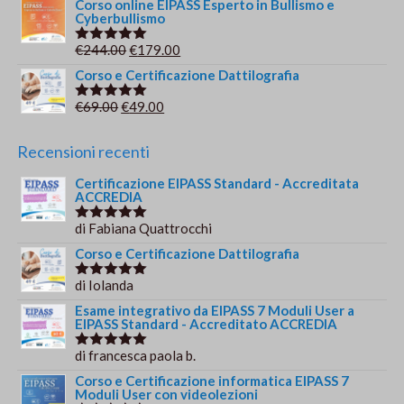
prezzo
prezzo
Corso online EIPASS Esperto in Bullismo e
Cyberbullismo
originale
attuale
era:
è:
Il
Il
€
244.00
€
179.00
Valutato
€149.00.
€139.00.
5.00
su 5
prezzo
prezzo
Corso e Certificazione Dattilografia
originale
attuale
Il
Il
€
69.00
€
49.00
Valutato
era:
è:
5.00
su 5
prezzo
prezzo
€244.00.
€179.00.
originale
attuale
Recensioni recenti
era:
è:
Certificazione EIPASS Standard - Accreditata
€69.00.
€49.00.
ACCREDIA
di Fabiana Quattrocchi
Valutato
5
su 5
Corso e Certificazione Dattilografia
di Iolanda
Valutato
5
su 5
Esame integrativo da EIPASS 7 Moduli User a
EIPASS Standard - Accreditato ACCREDIA
di francesca paola b.
Valutato
5
su 5
Corso e Certificazione informatica EIPASS 7
Moduli User con videolezioni