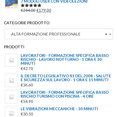
7 MODULI USER CON VIDEOLEZIONI
ORIGINALE
ATTUALE
ERA:
È:
IL
IL
€
244.00
€
179.00
VALUTATO
€69.00.
€49.00.
5.00
SU 5
PREZZO
PREZZO
ORIGINALE
ATTUALE
CATEGORIE PRODOTTO
ERA:
È:
ALTA FORMAZIONE PROFESSIONALE
×
€244.00.
€179.00.
PRODOTTI
LAVORATORI - FORMAZIONE SPECIFICA BASSO
RISCHIO - LAVORO NOTTURNO - 1 ORA E 30
MINUTI
€
42.70
IL DECRETO LEGISLATIVO 81 DEL 2008 - SALUTE
E SICUREZZA SUL LAVORO - 1 ORA E 15 MINUTI
€
36.60
LAVORATORI - FORMAZIONE SPECIFICA BASSO
RISCHIO TURISMO CON PISCINA - 4 ORE
€
54.90
LE VIBRAZIONI MECCANICHE - 30 MINUTI
€
30.50