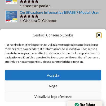
di francesca paola b.
Valutato
5
su 5
Certificazione informatica EIPASS 7 Moduli User
di Gianluca Di Giacomo
Valutato
5
su 5
Orario e informazioni
Gestisci Consenso Cookie
Via Gaudio Maiori
Per fornire le migliori esperienze, utilizziamo tecnologie come i cookie per
84013 Cava de' Tirreni
memorizzare e/o accedere alle informazioni del dispositivo. Il consenso a
+39 329 952 9244
queste tecnologie ci permetterà di elaborare dati come il comportamento di
navigazione o ID unici su questo sito. Non acconsentire o ritirare il consenso
info@solsisacademy.it
può influire negativamente su alcune caratteristiche e funzioni.
Lun-Ven: 09:30-18:30, Sab: 10:00-12:00
Pausa pranzo: 13:30-15:30
Accetta
© Copyright - SOLSIS Academy by SOLUZIONE E
Nega
SISTEMI di Catino Valentino - Via Gaudio Maiori - 84013
Cava De' Tirreni (SA) - P.Iva 04893790651 REA:
Visualizza le preferenze
SA403194 Tel. 329/9529244 - info@solsisacademy.it -
www.solsisacademy.it - PEC valentino.catino@spidmail.it
Sito Fidato