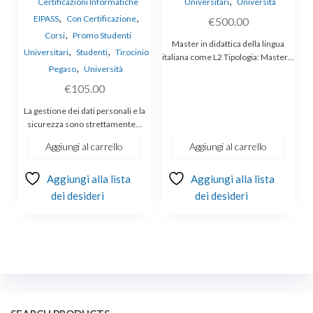
,
Certificazioni Informatiche
Universitari
Università
,
,
EIPASS
Con Certificazione
€
500.00
,
Corsi
Promo Studenti
Master in didattica della lingua
,
,
Universitari
Studenti
Tirocinio
italiana come L2 Tipologia: Master…
,
Pegaso
Università
€
105.00
La gestione dei dati personali e la
sicurezza sono strettamente…
Aggiungi al carrello
Aggiungi al carrello
Aggiungi alla lista
Aggiungi alla lista
dei desideri
dei desideri