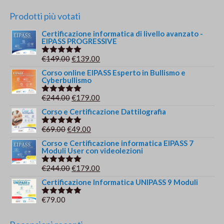
Prodotti più votati
Certificazione informatica di livello avanzato -
EIPASS PROGRESSIVE
Il
Il
€
149.00
€
139.00
Valutato
5.00
su 5
prezzo
prezzo
Corso online EIPASS Esperto in Bullismo e
Cyberbullismo
originale
attuale
era:
è:
Il
Il
€
244.00
€
179.00
Valutato
€149.00.
€139.00.
5.00
su 5
prezzo
prezzo
Corso e Certificazione Dattilografia
originale
attuale
Il
Il
€
69.00
€
49.00
Valutato
era:
è:
5.00
su 5
prezzo
prezzo
Corso e Certificazione informatica EIPASS 7
€244.00.
€179.00.
Moduli User con videolezioni
originale
attuale
era:
è:
Il
Il
€
244.00
€
179.00
Valutato
€69.00.
€49.00.
5.00
su 5
prezzo
prezzo
Certificazione Informatica UNIPASS 9 Moduli
originale
attuale
€
79.00
Valutato
era:
è:
5.00
su 5
€244.00.
€179.00.