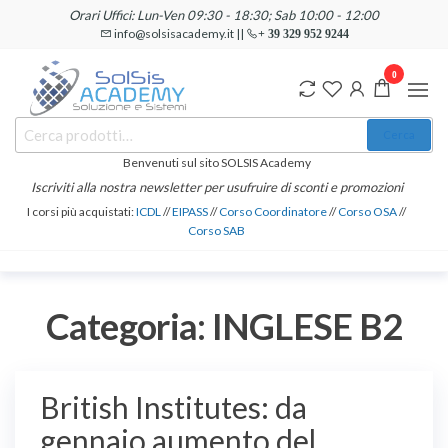
Salta
Orari Uffici: Lun-Ven 09:30 - 18:30; Sab 10:00 - 12:00
e
info@solsisacademy.it ||
+ 39 329 952 9244
vai
0
al
contenuto
SOLSIS
Cerca:
Corsi e
Cerca
Certificazioni
Academy
Informatiche
Benvenuti sul sito SOLSIS Academy
e
Iscriviti alla nostra newsletter per usufruire di sconti e promozioni
Linguistiche
I corsi più acquistati:
ICDL
//
EIPASS
//
Corso Coordinatore
//
Corso OSA
//
Corso SAB
Categoria:
INGLESE B2
British Institutes: da
gennaio aumento del