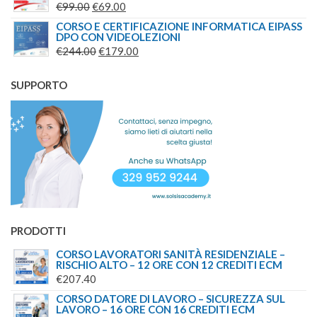
IL
IL
€
99.00
€
69.00
PREZZO
PREZZO
CORSO E CERTIFICAZIONE INFORMATICA EIPASS
DPO CON VIDEOLEZIONI
ORIGINALE
ATTUALE
IL
IL
€
244.00
€
179.00
ERA:
È:
PREZZO
PREZZO
€99.00.
€69.00.
ORIGINALE
ATTUALE
SUPPORTO
ERA:
È:
€244.00.
€179.00.
PRODOTTI
CORSO LAVORATORI SANITÀ RESIDENZIALE –
RISCHIO ALTO – 12 ORE CON 12 CREDITI ECM
€
207.40
CORSO DATORE DI LAVORO – SICUREZZA SUL
LAVORO – 16 ORE CON 16 CREDITI ECM