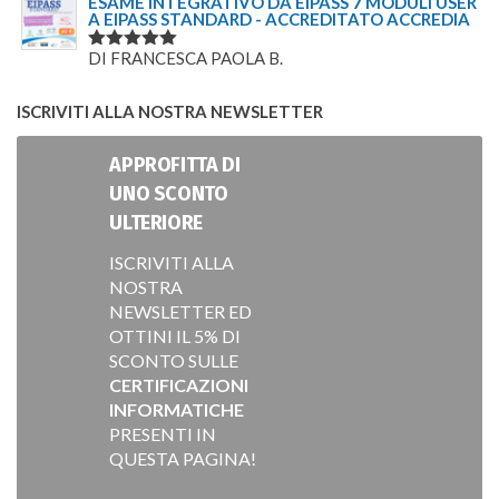
ESAME INTEGRATIVO DA EIPASS 7 MODULI USER
A EIPASS STANDARD - ACCREDITATO ACCREDIA
DI FRANCESCA PAOLA B.
VALUTATO
5
SU 5
ISCRIVITI ALLA NOSTRA NEWSLETTER
APPROFITTA DI
UNO SCONTO
ULTERIORE
ISCRIVITI ALLA
NOSTRA
NEWSLETTER ED
OTTINI IL 5% DI
SCONTO SULLE
CERTIFICAZIONI
INFORMATICHE
PRESENTI IN
QUESTA PAGINA!