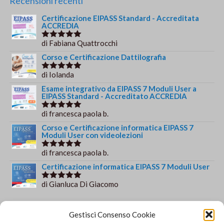
Recensioni recenti
Certificazione EIPASS Standard - Accreditata
ACCREDIA
di Fabiana Quattrocchi
Valutato
5
su 5
Corso e Certificazione Dattilografia
di Iolanda
Valutato
5
su 5
Esame integrativo da EIPASS 7 Moduli User a
EIPASS Standard - Accreditato ACCREDIA
di francesca paola b.
Valutato
5
su 5
Corso e Certificazione informatica EIPASS 7
Moduli User con videolezioni
di francesca paola b.
Valutato
5
su 5
Certificazione informatica EIPASS 7 Moduli User
di Gianluca Di Giacomo
Valutato
5
su 5
Orario e informazioni
Gestisci Consenso Cookie