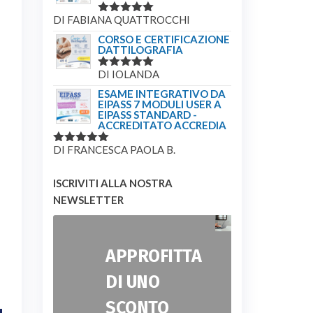
DI FABIANA QUATTROCCHI
VALUTATO
5
SU 5
CORSO E CERTIFICAZIONE
DATTILOGRAFIA
DI IOLANDA
VALUTATO
5
SU 5
ESAME INTEGRATIVO DA
EIPASS 7 MODULI USER A
EIPASS STANDARD -
ACCREDITATO ACCREDIA
DI FRANCESCA PAOLA B.
VALUTATO
5
SU 5
ISCRIVITI ALLA NOSTRA
NEWSLETTER
APPROFITTA
DI UNO
SCONTO