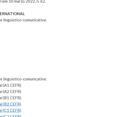
eriale 10 marzo 2022, n. 62.
TERNATIONAL
ze linguistico-comunicative:
ze linguistico-comunicative:
nal (A1 CEFR)
nal (A2 CEFR)
nal (B1 CEFR)
nal (B2 CEFR)
nal (C1 CEFR)
al (C2 CEFR).