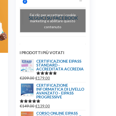
Fai clic per accettare i cookie
SEGUICI SU FACEBOOK
marketing e abilitare questo
contenuto
I PRODOTTI PIÙ VOTATI
CERTIFICAZIONE EIPASS
STANDARD -
ACCREDITATA ACCREDIA
IL
IL
€
209.00
€
179.00
VALUTATO
5.00
SU 5
PREZZO
PREZZO
CERTIFICAZIONE
INFORMATICA DI LIVELLO
ORIGINALE
ATTUALE
AVANZATO - EIPASS
ERA:
È:
PROGRESSIVE
€209.00.
€179.00.
IL
IL
€
149.00
€
139.00
VALUTATO
5.00
SU 5
PREZZO
PREZZO
CORSO ONLINE EIPASS