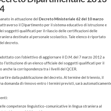
24
manato in attuazione del
Decreto Ministeriale 62 del 10 marzo
, attraverso il Dipartimento per il sistema educativo di istruzione e
i soggetti qualificati per il rilascio delle certificazioni delle
raniera destinate al personale scolastico. Tale elenco è riportato
del decreto.
 adottato con l’obiettivo di aggiornare il D.M. del 7 marzo 2012 a
o l’istituzione di un elenco ufficiale dei soggetti qualificati per il
ndo anche la corrispondenza tra i livelli del QCER.
partire dalla pubblicazione del decreto. Al termine del triennio, il
na domanda di rinnovo entro i termini previsti, sarà automaticament
enti:
 delle competenze linguistico-comunicative in lingua straniera al