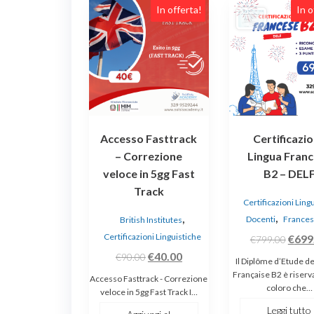
In offerta!
In o
Accesso Fasttrack
Certificazi
– Correzione
Lingua Fran
veloce in 5gg Fast
B2 – DEL
Track
Certificazioni Ling
,
,
Docenti
Frances
British Institutes
Certificazioni Linguistiche
Il
€
699
€
799.00
Il
Il
prez
€
40.00
€
90.00
Il Diplôme d’Etude d
prezzo
prezzo
origi
Française B2 è riserva
Accesso Fasttrack - Correzione
coloro che…
originale
attuale
era:
veloce in 5gg Fast Track I…
era:
è:
€799.
Leggi tutto