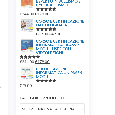
ESPERTO IN BULLISMO E
ORIGINALE
ATTUALE
CYBERBULLISMO
ERA:
È:
IL
IL
€
244.00
€
179.00
€149.00.
€139.00.
VALUTATO
5.00
SU 5
PREZZO
PREZZO
CORSO E CERTIFICAZIONE
DATTILOGRAFIA
ORIGINALE
ATTUALE
ERA:
È:
IL
IL
€
69.00
€
49.00
VALUTATO
€244.00.
€179.00.
5.00
SU 5
PREZZO
PREZZO
CORSO E CERTIFICAZIONE
INFORMATICA EIPASS 7
ORIGINALE
ATTUALE
MODULI USER CON
ERA:
È:
VIDEOLEZIONI
€69.00.
€49.00.
IL
IL
€
244.00
€
179.00
VALUTATO
5.00
SU 5
PREZZO
PREZZO
CERTIFICAZIONE
INFORMATICA UNIPASS 9
ORIGINALE
ATTUALE
MODULI
ERA:
È:
€
79.00
€244.00.
€179.00.
e
VALUTATO
5.00
SU 5
CATEGORIE PRODOTTO
SELEZIONA UNA CATEGORIA