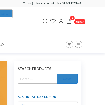
info@solsisacademy.it ||
+ 39 329 952 9244
Cerca
0
€0.00
LO
SEARCH PRODUCTS
RICERCA
PER:
SEGUICI SU FACEBOOK