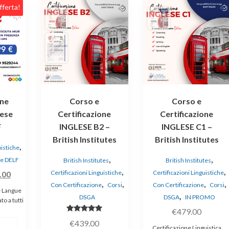
fferta!
one
Corso e
Corso e
cese
Certificazione
Certificazione
F
INGLESE B2 –
INGLESE C1 –
British Institutes
British Institutes
,
uistiche
,
,
e DELF
British Institutes
British Institutes
,
,
Il
Certificazioni Linguistiche
Certificazioni Linguistiche
.00
,
,
,
,
Con Certificazione
Corsi
Con Certificazione
Corsi
zo
prezzo
e Langue
,
DSGA
DSGA
IN PROMO
nale
attuale
to a tutti
€
479.00
è:
Valutato
€
439.00
00.
€699.00.
5.00
Certificazione Linguistica