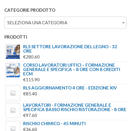
5.00
SU 5
PREZZO
PREZZO
€244.00.
€179.00.
ORIGINALE
ATTUALE
CATEGORIE PRODOTTO
ERA:
È:
SELEZIONA UNA CATEGORIA
€69.00.
€49.00.
PRODOTTI
RLS SETTORE LAVORAZIONE DEL LEGNO - 32
ORE
€
280.60
CORSO LAVORATORI UFFICI – FORMAZIONE
GENERALE E SPECIFICA – 8 ORE CON 8 CREDITI
ECM
€
115.90
RLS AGGIORNAMENTO 4 ORE - EDIZIONE XIV
€
85.40
LAVORATORI - FORMAZIONE GENERALE E
SPECIFICA BASSO RISCHIO RISTORAZIONE - 8 ORE
€
97.60
RISCHIO CHIMICO - 45 MINUTI
€
36.60