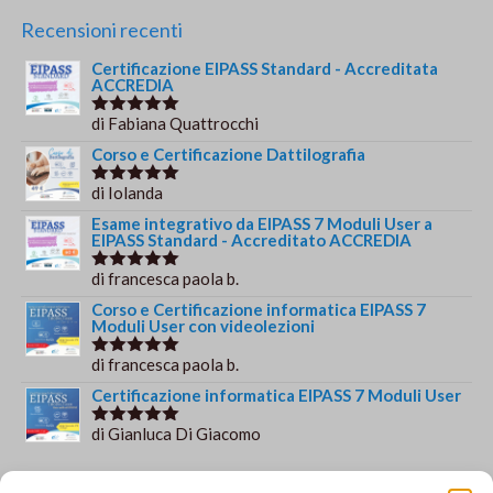
prezzo
prezzo
originale
attuale
Recensioni recenti
era:
è:
Certificazione EIPASS Standard - Accreditata
€244.00.
€179.00.
ACCREDIA
di Fabiana Quattrocchi
Valutato
5
su 5
Corso e Certificazione Dattilografia
di Iolanda
Valutato
5
su 5
Esame integrativo da EIPASS 7 Moduli User a
EIPASS Standard - Accreditato ACCREDIA
di francesca paola b.
Valutato
5
su 5
Corso e Certificazione informatica EIPASS 7
Moduli User con videolezioni
di francesca paola b.
Valutato
5
su 5
Certificazione informatica EIPASS 7 Moduli User
di Gianluca Di Giacomo
Valutato
5
su 5
Orario e informazioni