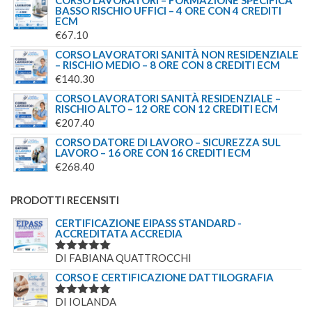
CORSO LAVORATORI – FORMAZIONE SPECIFICA
BASSO RISCHIO UFFICI – 4 ORE CON 4 CREDITI
ECM
€
67.10
CORSO LAVORATORI SANITÀ NON RESIDENZIALE
– RISCHIO MEDIO – 8 ORE CON 8 CREDITI ECM
€
140.30
CORSO LAVORATORI SANITÀ RESIDENZIALE –
RISCHIO ALTO – 12 ORE CON 12 CREDITI ECM
€
207.40
CORSO DATORE DI LAVORO – SICUREZZA SUL
LAVORO – 16 ORE CON 16 CREDITI ECM
€
268.40
PRODOTTI RECENSITI
CERTIFICAZIONE EIPASS STANDARD -
ACCREDITATA ACCREDIA
DI FABIANA QUATTROCCHI
VALUTATO
5
SU 5
CORSO E CERTIFICAZIONE DATTILOGRAFIA
DI IOLANDA
VALUTATO