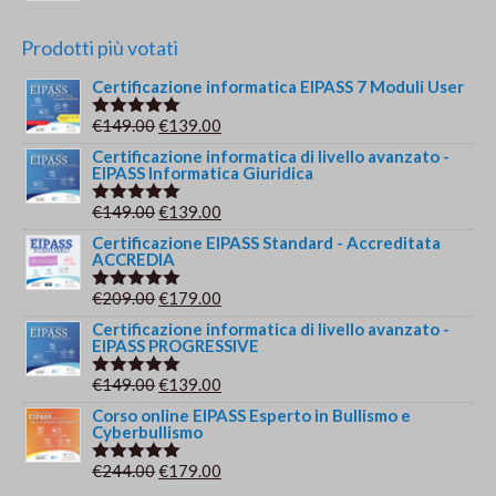
Prodotti più votati
Certificazione informatica EIPASS 7 Moduli User
Il
Il
€
149.00
€
139.00
Valutato
5.00
su 5
prezzo
prezzo
Certificazione informatica di livello avanzato -
EIPASS Informatica Giuridica
originale
attuale
era:
è:
Il
Il
€
149.00
€
139.00
Valutato
€149.00.
€139.00.
5.00
su 5
prezzo
prezzo
Certificazione EIPASS Standard - Accreditata
ACCREDIA
originale
attuale
era:
è:
Il
Il
€
209.00
€
179.00
Valutato
€149.00.
€139.00.
5.00
su 5
prezzo
prezzo
Certificazione informatica di livello avanzato -
EIPASS PROGRESSIVE
originale
attuale
era:
è:
Il
Il
€
149.00
€
139.00
Valutato
€209.00.
€179.00.
5.00
su 5
prezzo
prezzo
Corso online EIPASS Esperto in Bullismo e
Cyberbullismo
originale
attuale
era:
è:
Il
Il
€
244.00
€
179.00
Valutato
€149.00.
€139.00.
5.00
su 5