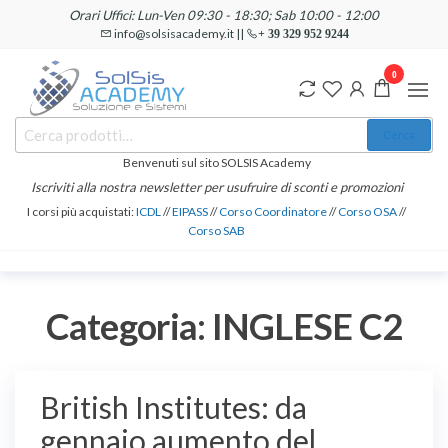
Salta
Orari Uffici: Lun-Ven 09:30 - 18:30; Sab 10:00 - 12:00
e
info@solsisacademy.it ||
+ 39 329 952 9244
vai
0
al
contenuto
SOLSIS
Cerca:
Corsi e
Cerca
Certificazioni
Academy
Informatiche
Benvenuti sul sito SOLSIS Academy
e
Iscriviti alla nostra newsletter per usufruire di sconti e promozioni
Linguistiche
I corsi più acquistati:
ICDL
//
EIPASS
//
Corso Coordinatore
//
Corso OSA
//
Corso SAB
Categoria:
INGLESE C2
British Institutes: da
gennaio aumento del