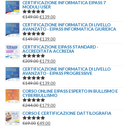
CERTIFICAZIONE INFORMATICA EIPASS 7
MODULI USER
IL
IL
€
149.00
€
139.00
VALUTATO
5.00
SU 5
PREZZO
PREZZO
CERTIFICAZIONE INFORMATICA DI LIVELLO
AVANZATO - EIPASS INFORMATICA GIURIDICA
ORIGINALE
ATTUALE
ERA:
È:
IL
IL
€
149.00
€
139.00
VALUTATO
€149.00.
€139.00.
5.00
SU 5
PREZZO
PREZZO
CERTIFICAZIONE EIPASS STANDARD -
ACCREDITATA ACCREDIA
ORIGINALE
ATTUALE
ERA:
È:
IL
IL
€
209.00
€
179.00
VALUTATO
€149.00.
€139.00.
5.00
SU 5
PREZZO
PREZZO
CERTIFICAZIONE INFORMATICA DI LIVELLO
AVANZATO - EIPASS PROGRESSIVE
ORIGINALE
ATTUALE
ERA:
È:
IL
IL
€
149.00
€
139.00
VALUTATO
€209.00.
€179.00.
5.00
SU 5
PREZZO
PREZZO
CORSO ONLINE EIPASS ESPERTO IN BULLISMO E
CYBERBULLISMO
ORIGINALE
ATTUALE
ERA:
È:
IL
IL
€
244.00
€
179.00
VALUTATO
€149.00.
€139.00.
5.00
SU 5
PREZZO
PREZZO
CORSO E CERTIFICAZIONE DATTILOGRAFIA
ORIGINALE
ATTUALE
IL
IL
€
69.00
€
49.00
VALUTATO
ERA:
È: