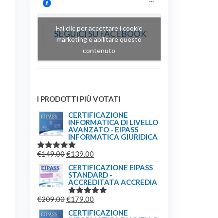
Fai clic per accettare i cookie
SEGUICI SU FACEBOOK
marketing e abilitare questo
contenuto
I PRODOTTI PIÙ VOTATI
CERTIFICAZIONE
INFORMATICA DI LIVELLO
AVANZATO - EIPASS
INFORMATICA GIURIDICA
IL
IL
€
149.00
€
139.00
VALUTATO
5.00
SU 5
PREZZO
PREZZO
CERTIFICAZIONE EIPASS
STANDARD -
ORIGINALE
ATTUALE
ACCREDITATA ACCREDIA
ERA:
È:
IL
IL
€
209.00
€
179.00
€149.00.
€139.00.
VALUTATO
5.00
SU 5
PREZZO
PREZZO
CERTIFICAZIONE