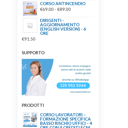
CORSO ANTINCENDIO
FASCIA
€
69.00
-
€
89.00
DI
DIRIGENTI -
PREZZO:
AGGIORNAMENTO
(ENGLISH VERSION) - 6
DA
ORE
€69.00
€
91.50
A
€89.00
SUPPORTO
PRODOTTI
CORSO LAVORATORI –
FORMAZIONE SPECIFICA
BASSO RISCHIO UFFICI – 4
ORE CON 4 CREDITI ECM