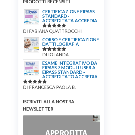
PRODOTTI RECENSITI
CERTIFICAZIONE EIPASS
STANDARD -
ACCREDITATA ACCREDIA
DI FABIANA QUATTROCCHI
VALUTATO
5
SU 5
CORSO E CERTIFICAZIONE
DATTILOGRAFIA
DI IOLANDA
VALUTATO
5
SU 5
ESAME INTEGRATIVO DA
EIPASS 7 MODULI USER A
EIPASS STANDARD -
ACCREDITATO ACCREDIA
DI FRANCESCA PAOLA B.
VALUTATO
5
SU 5
ISCRIVITI ALLA NOSTRA
NEWSLETTER
APPROFITTA