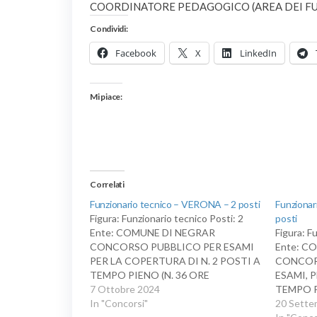
COORDINATORE PEDAGOGICO (AREA DEI FUN
Condividi:
Facebook
X
LinkedIn
Mi piace:
Correlati
Funzionario tecnico – VERONA – 2 posti
Funziona
Figura: Funzionario tecnico Posti: 2
posti
Ente: COMUNE DI NEGRAR
Figura: F
CONCORSO PUBBLICO PER ESAMI
Ente: C
PER LA COPERTURA DI N. 2 POSTI A
CONCORS
TEMPO PIENO (N. 36 ORE
ESAMI, 
SETTIMANALI) E INDETERMINATO
7 Ottobre 2024
TEMPO 
DI FUNZIONARIO TECNICO - AREA
In "Concorsi"
DI N. 3
20 Sette