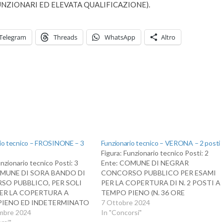
ZIONARI ED ELEVATA QUALIFICAZIONE).
Telegram
Threads
WhatsApp
Altro
rio tecnico – FROSINONE – 3
Funzionario tecnico – VERONA – 2 posti
Figura: Funzionario tecnico Posti: 2
unzionario tecnico Posti: 3
Ente: COMUNE DI NEGRAR
OMUNE DI SORA BANDO DI
CONCORSO PUBBLICO PER ESAMI
O PUBBLICO, PER SOLI
PER LA COPERTURA DI N. 2 POSTI A
PER LA COPERTURA A
TEMPO PIENO (N. 36 ORE
PIENO ED INDETERMINATO
SETTIMANALI) E INDETERMINATO
7 Ottobre 2024
 POSTI DI FUNZIONARIO
mbre 2024
DI FUNZIONARIO TECNICO - AREA
In "Concorsi"