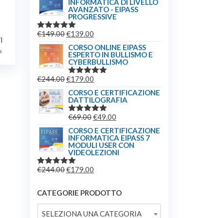
INFORMATICA DI LIVELLO
ORIGINALE
ATTUALE
AVANZATO - EIPASS
ERA:
È:
PROGRESSIVE
€209.00.
€179.00.
IL
IL
€
149.00
€
139.00
VALUTATO
Articolo
I
5.00
SU 5
PREZZO
PREZZO
CORSO ONLINE EIPASS
successivo
ESPERTO IN BULLISMO E
ORIGINALE
ATTUALE
CYBERBULLISMO
ERA:
È:
IL
IL
€
244.00
€
179.00
€149.00.
€139.00.
VALUTATO
5.00
SU 5
PREZZO
PREZZO
CORSO E CERTIFICAZIONE
DATTILOGRAFIA
ORIGINALE
ATTUALE
ERA:
È:
IL
IL
€
69.00
€
49.00
VALUTATO
€244.00.
€179.00.
5.00
SU 5
PREZZO
PREZZO
CORSO E CERTIFICAZIONE
INFORMATICA EIPASS 7
ORIGINALE
ATTUALE
MODULI USER CON
ERA:
È:
VIDEOLEZIONI
€69.00.
€49.00.
IL
IL
€
244.00
€
179.00
VALUTATO
5.00
SU 5
PREZZO
PREZZO
ORIGINALE
ATTUALE
CATEGORIE PRODOTTO
ERA:
È:
SELEZIONA UNA CATEGORIA
€244.00.
€179.00.