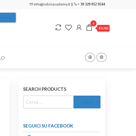
info@solsisacademy.it ||
+ 39 329 952 9244
Cerca
0
€0.00
LO
SEARCH PRODUCTS
RICERCA
PER:
SEGUICI SU FACEBOOK