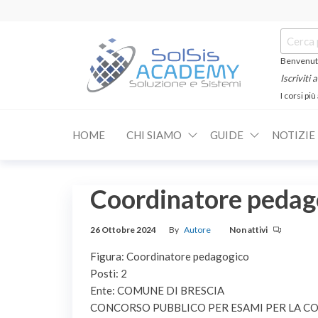
Salta
e
Cerca:
vai
al
Benvenuti
contenuto
Iscriviti
I corsi più
SOLSIS
Corsi e
Certificazioni
Academy
Informatiche
HOME
CHI SIAMO
GUIDE
NOTIZIE
e
Linguistiche
Coordinatore pedag
26 Ottobre 2024
By
Autore
Non attivi
Figura: Coordinatore pedagogico
Posti: 2
Ente: COMUNE DI BRESCIA
CONCORSO PUBBLICO PER ESAMI PER LA COP