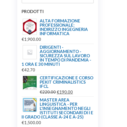
PRODOTTI
ALTA FORMAZIONE
PROFESSIONALE:
INDIRIZZO INGEGNERIA
INFORMATICA
€
1,900.00
DIRIGENTI -
AGGIORNAMENTO -
SICUREZZA SUL LAVORO
IN TEMPO DI PANDEMIA -
1 ORA E 30 MINUTI
€
42.70
CERTIFICAZIONE E CORSO
PEKIT CRIMINALISTICS
IFCL
IL
IL
€
220.00
€
190.00
PREZZO
PREZZO
MASTER AREA
LINGUISTICA - PER
ORIGINALE
ATTUALE
L'INSEGNAMENTO NEGLI
ERA:
È:
ISTITUTI SECONDARI DI I E
II GRADO (CLASSE A-24 E A-25)
€220.00.
€190.00.
€
1,500.00