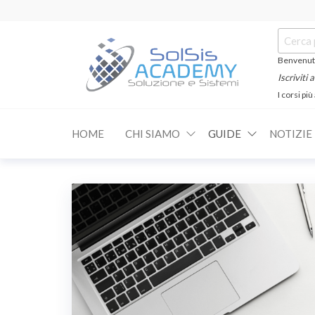
Salta
e
Cerca:
vai
al
Benvenuti
contenuto
Iscriviti
I corsi più
SOLSIS
Corsi e
Certificazioni
Academy
Informatiche
HOME
CHI SIAMO
GUIDE
NOTIZIE
e
Linguistiche