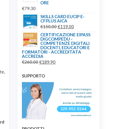
ERA:
È:
ORE
€
79.30
€244.00.
€179.00.
SKILLS CARD EUCIP E-
CFPLUS AICA
IL
IL
€
150.00
€
119.00
PREZZO
PREZZO
CERTIFICAZIONE EIPASS
DIGCOMPEDU -
ORIGINALE
ATTUALE
COMPETENZE DIGITALI
ERA:
È:
DOCENTI, EDUCATORI E
FORMATORI - ACCREDITATA
€150.00.
€119.00.
ACCREDIA
IL
IL
€
260.00
€
189.90
PREZZO
PREZZO
te,
ORIGINALE
ATTUALE
SUPPORTO
ERA:
È:
€260.00.
€189.90.
ard
PRODOTTI