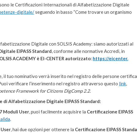
 sono le Certificazioni Internazionali di Alfabetizzazione Digitale
petenze-
digitale/
seguendo in basso “Come trovare un organismo
Alfabetizzazione Digitale con SOLSIS Academy: siamo autorizzati al
Digitale EIPASS Standard
, conforme alle normative Accredi, in
e SOLSIS ACADEMY è EI-CENTER autorizzato:
https://eicenter.
, il tuo nominativo verrà inserito nel registro delle persone certifica
 Puoi verificare l’inserimento nel registro attraverso questo
link
,
petence Framework for Citizens DigComp 2.2
.
e di Alfabetizzazione Digitale EIPASS Standard:
 7 Moduli User
, puoi facilmente acquisire la
Certificazione EIPASS
alida
.
 User
, hai due opzioni per ottenere la
Certificazione EIPASS Stand