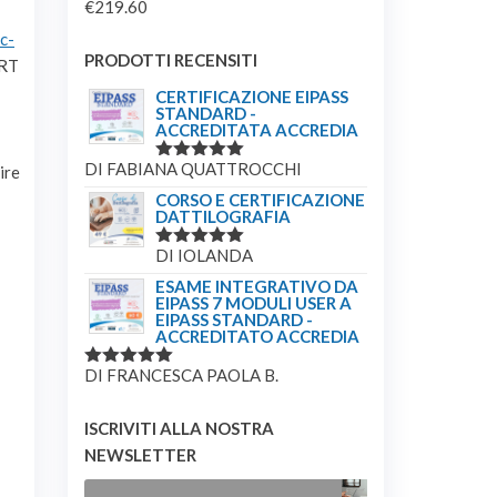
€
219.60
c-
PRODOTTI RECENSITI
ERT
CERTIFICAZIONE EIPASS
STANDARD -
ACCREDITATA ACCREDIA
DI FABIANA QUATTROCCHI
ire
VALUTATO
5
SU 5
CORSO E CERTIFICAZIONE
DATTILOGRAFIA
DI IOLANDA
VALUTATO
5
SU 5
ESAME INTEGRATIVO DA
EIPASS 7 MODULI USER A
EIPASS STANDARD -
ACCREDITATO ACCREDIA
DI FRANCESCA PAOLA B.
VALUTATO
5
SU 5
ISCRIVITI ALLA NOSTRA
NEWSLETTER