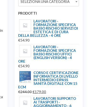
SELEZIONA UNA CATEGORIA
€149.00.
€139.00.
PRODOTTI
LAVORATORI -
FORMAZIONE SPECIFICA
BASSO RISCHIO SERVIZI DI
in
ESTETICA E DI CURA
DELLA BELLEZZA - 4 ORE
€
54.90
LAVORATORI -
FORMAZIONE SPECIFICA
BASSO RISCHIO UFFICI
(ENGLISH VERSION) - 4
ORE
€
54.90
CORSO E CERTIFICAZIONE
INFORMATICA DI LIVELLO
INTERMEDIO EIPASS
SANITÀ DIGITALE CON 15
ECM
IL
IL
€
244.00
€
179.00
ca
PREZZO
PREZZO
LAVORATORI SUPPORTO
AI TRASPORTI -
ORIGINALE
ATTUALE
AGGIORNAMENTO - 6