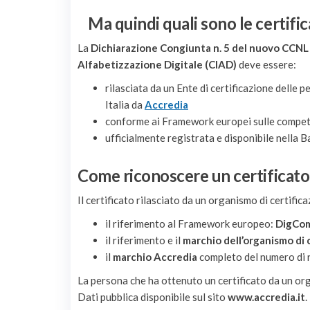
Ma quindi quali sono le certific
La
Dichiarazione Congiunta n. 5 del nuovo CCNL
Alfabetizzazione Digitale (CIAD)
deve essere:
rilasciata da un Ente di certificazione delle 
Italia da
Accredia
conforme ai Framework europei sulle compete
ufficialmente registrata e disponibile nella 
Come riconoscere un certificato
Il certificato rilasciato da un organismo di certif
il riferimento al Framework europeo:
DigCom
il riferimento e il
marchio dell’organismo di 
il
marchio Accredia
completo del numero di r
La persona che ha ottenuto un certificato da un or
Dati pubblica disponibile sul sito
www.accredia.it
.