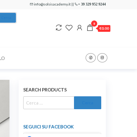
info@solsisacademy.it ||
+ 39 329 952 9244
Cerca
0
€0.00
LO
SEARCH PRODUCTS
RICERCA
PER:
SEGUICI SU FACEBOOK