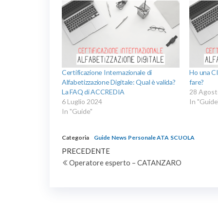
Certificazione Internazionale di
Ho una C
Alfabetizzazione Digitale: Qual è valida?
fare?
La FAQ di ACCREDIA
28 Agost
6 Luglio 2024
In "Guide
In "Guide"
Categoria
Guide
News
Personale ATA
SCUOLA
Navigazione
Articolo
PRECEDENTE
precedente
Operatore esperto – CATANZARO
articoli