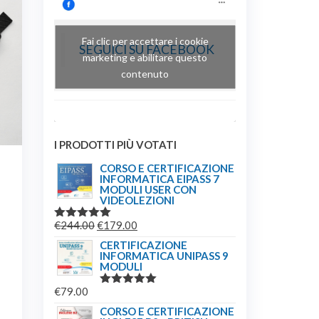
Fai clic per accettare i cookie
SEGUICI SU FACEBOOK
marketing e abilitare questo
contenuto
I PRODOTTI PIÙ VOTATI
CORSO E CERTIFICAZIONE
INFORMATICA EIPASS 7
MODULI USER CON
VIDEOLEZIONI
IL
IL
€
244.00
€
179.00
VALUTATO
5.00
SU 5
PREZZO
PREZZO
CERTIFICAZIONE
INFORMATICA UNIPASS 9
ORIGINALE
ATTUALE
MODULI
ERA:
È:
€
79.00
€244.00.
€179.00.
VALUTATO
5.00
SU 5
CORSO E CERTIFICAZIONE