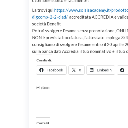
ottenibile subito e facilmente!
La trovi qui
https://www.solsisacademy.it/
prodotto
digcomp-2-2-ciad/
, accreditata ACCREDIA e valida
società Benefit
Potrai svolgere l’esame senza prenotazione, ONLINE,
NON è prevista bocciatura, l’attestato impiega 3/4g
consigliamo di svolgere l’esame entro il 20 aprile 
sulla banca dati Accredia il tuo nominativo e il tuo c
Condividi:
Facebook
X
LinkedIn
Mi piace:
Correlati