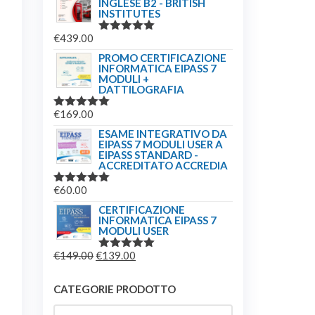
INGLESE B2 - BRITISH
INSTITUTES
€
439.00
VALUTATO
5.00
SU 5
PROMO CERTIFICAZIONE
INFORMATICA EIPASS 7
MODULI +
DATTILOGRAFIA
€
169.00
VALUTATO
5.00
SU 5
ESAME INTEGRATIVO DA
EIPASS 7 MODULI USER A
EIPASS STANDARD -
ACCREDITATO ACCREDIA
€
60.00
VALUTATO
5.00
SU 5
CERTIFICAZIONE
INFORMATICA EIPASS 7
MODULI USER
IL
IL
€
149.00
€
139.00
VALUTATO
5.00
SU 5
PREZZO
PREZZO
ORIGINALE
ATTUALE
CATEGORIE PRODOTTO
ERA:
È: