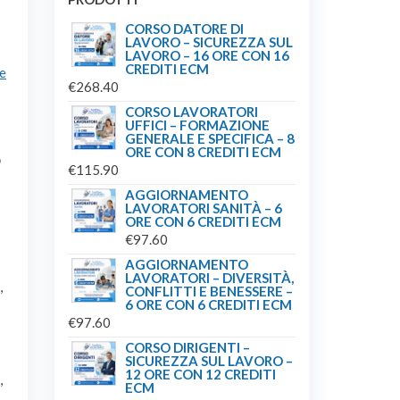
CORSO DATORE DI
LAVORO – SICUREZZA SUL
LAVORO – 16 ORE CON 16
CREDITI ECM
e
€
268.40
CORSO LAVORATORI
UFFICI – FORMAZIONE
GENERALE E SPECIFICA – 8
ORE CON 8 CREDITI ECM
o
€
115.90
AGGIORNAMENTO
LAVORATORI SANITÀ – 6
ORE CON 6 CREDITI ECM
€
97.60
AGGIORNAMENTO
LAVORATORI – DIVERSITÀ,
,
CONFLITTI E BENESSERE –
6 ORE CON 6 CREDITI ECM
€
97.60
CORSO DIRIGENTI –
SICUREZZA SUL LAVORO –
12 ORE CON 12 CREDITI
,
ECM