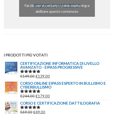
SEGUICI SU FACEBOOK
Fai clic per accettare i cookie marketing e
abilitare questo contenuto
I PRODOTTI PIÙ VOTATI
CERTIFICAZIONE INFORMATICA DI LIVELLO
AVANZATO - EIPASS PROGRESSIVE
IL
IL
€
149.00
€
139.00
VALUTATO
5.00
SU 5
PREZZO
PREZZO
CORSO ONLINE EIPASS ESPERTO IN BULLISMO E
CYBERBULLISMO
ORIGINALE
ATTUALE
ERA:
È:
IL
IL
€
244.00
€
179.00
VALUTATO
€149.00.
€139.00.
5.00
SU 5
PREZZO
PREZZO
CORSO E CERTIFICAZIONE DATTILOGRAFIA
ORIGINALE
ATTUALE
IL
IL
€
69.00
€
49.00
VALUTATO
ERA:
È: