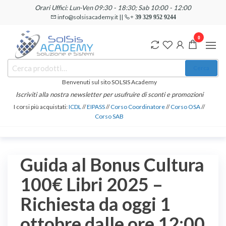
Salta
Orari Uffici: Lun-Ven 09:30 - 18:30; Sab 10:00 - 12:00
e
info@solsisacademy.it ||
+ 39 329 952 9244
vai
0
al
contenuto
SOLSIS
Cerca:
Corsi e
Cerca
Certificazioni
Academy
Informatiche
Benvenuti sul sito SOLSIS Academy
e
Iscriviti alla nostra newsletter per usufruire di sconti e promozioni
Linguistiche
I corsi più acquistati:
ICDL
//
EIPASS
//
Corso Coordinatore
//
Corso OSA
//
Corso SAB
Guida al Bonus Cultura
100€ Libri 2025 –
Richiesta da oggi 1
ottobre dalle ore 12:00