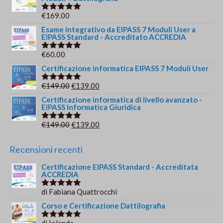
€
169.00
Valutato
5.00
su 5
Esame integrativo da EIPASS 7 Moduli User a
EIPASS Standard - Accreditato ACCREDIA
€
60.00
Valutato
5.00
su 5
Certificazione informatica EIPASS 7 Moduli User
Il
Il
€
149.00
€
139.00
Valutato
5.00
su 5
prezzo
prezzo
Certificazione informatica di livello avanzato -
EIPASS Informatica Giuridica
originale
attuale
era:
è:
Il
Il
€
149.00
€
139.00
Valutato
€149.00.
€139.00.
5.00
su 5
prezzo
prezzo
originale
attuale
Recensioni recenti
era:
è:
Certificazione EIPASS Standard - Accreditata
€149.00.
€139.00.
ACCREDIA
di Fabiana Quattrocchi
Valutato
5
su 5
Corso e Certificazione Dattilografia
di Iolanda