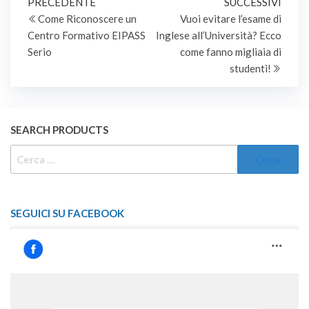
Navigazione
Articolo
Artic
PRECEDENTE
SUCCESSIVI
precedente
succe
Come Riconoscere un
Vuoi evitare l’esame di
articoli
Centro Formativo EIPASS
Inglese all’Università? Ecco
Serio
come fanno migliaia di
studenti!
SEARCH PRODUCTS
RICERCA
PER:
SEGUICI SU FACEBOOK