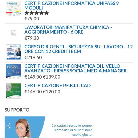
CERTIFICAZIONE INFORMATICA UNIPASS 9
PREZZO:
MODULI
DA
€
79.00
VALUTATO
€69.00
5.00
SU 5
LAVORATORI MANIFATTURA CHIMICA -
A
AGGIORNAMENTO - 6 ORE
€89.00
€
79.30
CORSO DIRIGENTI – SICUREZZA SUL LAVORO – 12
ORE CON 12 CREDITI ECM
€
219.60
CERTIFICAZIONE INFORMATICA DI LIVELLO
AVANZATO - EIPASS SOCIAL MEDIA MANAGER
IL
IL
€
149.00
€
139.00
PREZZO
PREZZO
CERTIFICAZIONE P.E.K.I.T. CAD
ORIGINALE
IL
ATTUALE
IL
€
146.00
€
120.00
ERA:
PREZZO
È:
PREZZO
€149.00.
ORIGINALE
€139.00.
ATTUALE
SUPPORTO
ERA:
È:
€146.00.
€120.00.