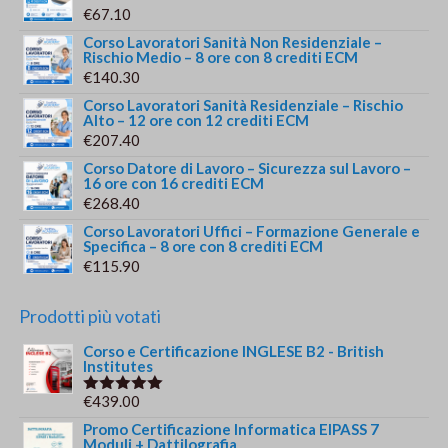
€
67.10
Corso Lavoratori Sanità Non Residenziale –
Rischio Medio – 8 ore con 8 crediti ECM
€
140.30
Corso Lavoratori Sanità Residenziale – Rischio
Alto – 12 ore con 12 crediti ECM
€
207.40
Corso Datore di Lavoro – Sicurezza sul Lavoro –
16 ore con 16 crediti ECM
€
268.40
Corso Lavoratori Uffici – Formazione Generale e
Specifica – 8 ore con 8 crediti ECM
€
115.90
Prodotti più votati
Corso e Certificazione INGLESE B2 - British
Institutes
€
439.00
Valutato
5.00
su 5
Promo Certificazione Informatica EIPASS 7
Moduli + Dattilografia