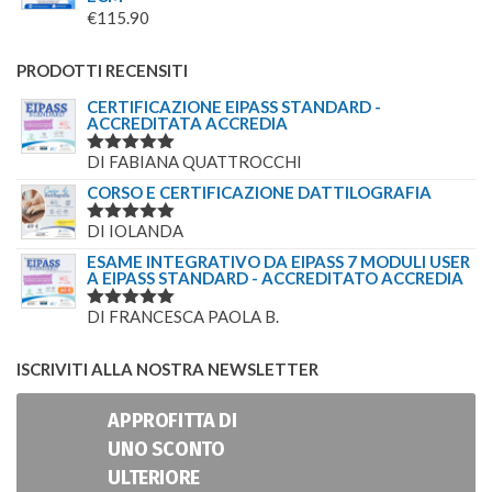
€
115.90
PRODOTTI RECENSITI
CERTIFICAZIONE EIPASS STANDARD -
ACCREDITATA ACCREDIA
DI FABIANA QUATTROCCHI
VALUTATO
5
SU 5
CORSO E CERTIFICAZIONE DATTILOGRAFIA
DI IOLANDA
VALUTATO
5
SU 5
ESAME INTEGRATIVO DA EIPASS 7 MODULI USER
A EIPASS STANDARD - ACCREDITATO ACCREDIA
DI FRANCESCA PAOLA B.
VALUTATO
5
SU 5
ISCRIVITI ALLA NOSTRA NEWSLETTER
APPROFITTA DI
UNO SCONTO
ULTERIORE