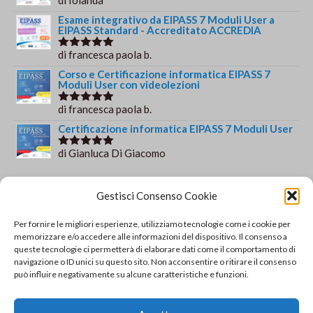
Valutato
5
su 5
Esame integrativo da EIPASS 7 Moduli User a
EIPASS Standard - Accreditato ACCREDIA
di francesca paola b.
Valutato
5
su 5
Corso e Certificazione informatica EIPASS 7
Moduli User con videolezioni
di francesca paola b.
Valutato
5
su 5
Certificazione informatica EIPASS 7 Moduli User
di Gianluca Di Giacomo
Valutato
5
su 5
Orario e informazioni
Gestisci Consenso Cookie
Via Gaudio Maiori
Per fornire le migliori esperienze, utilizziamo tecnologie come i cookie per
84013 Cava de' Tirreni
memorizzare e/o accedere alle informazioni del dispositivo. Il consenso a
+39 329 952 9244
queste tecnologie ci permetterà di elaborare dati come il comportamento di
navigazione o ID unici su questo sito. Non acconsentire o ritirare il consenso
info@solsisacademy.it
può influire negativamente su alcune caratteristiche e funzioni.
Lun-Ven: 09:30-18:30, Sab: 10:00-12:00
Pausa pranzo: 13:30-15:30