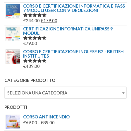
5.00
SU 5
PREZZO
PREZZO
CORSO E CERTIFICAZIONE INFORMATICA EIPASS
€244.00.
€179.00.
7 MODULI USER CON VIDEOLEZIONI
ORIGINALE
ATTUALE
ERA:
È:
IL
IL
€
244.00
€
179.00
VALUTATO
€69.00.
€49.00.
5.00
SU 5
PREZZO
PREZZO
CERTIFICAZIONE INFORMATICA UNIPASS 9
MODULI
ORIGINALE
ATTUALE
ERA:
È:
€
79.00
VALUTATO
€244.00.
€179.00.
5.00
SU 5
CORSO E CERTIFICAZIONE INGLESE B2 - BRITISH
INSTITUTES
€
439.00
VALUTATO
5.00
SU 5
CATEGORIE PRODOTTO
SELEZIONA UNA CATEGORIA
PRODOTTI
CORSO ANTINCENDIO
FASCIA
€
69.00
-
€
89.00
DI