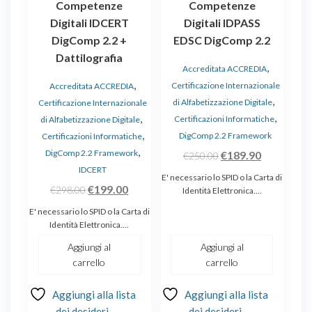
Competenze
Competenze
Digitali IDCERT
Digitali IDPASS
DigComp 2.2 +
EDSC DigComp 2.2
Dattilografia
,
Accreditata ACCREDIA
,
Certificazione Internazionale
Accreditata ACCREDIA
,
di Alfabetizzazione Digitale
Certificazione Internazionale
,
,
Certificazioni Informatiche
di Alfabetizzazione Digitale
,
DigComp 2.2 Framework
Certificazioni Informatiche
,
DigComp 2.2 Framework
Il
Il
€
189.90
€
250.00
IDCERT
prezzo
prezzo
E' necessario lo SPID o la Carta di
Il
Il
€
199.00
originale
attuale
€
298.00
Identità Elettronica.…
prezzo
prezzo
era:
è:
E' necessario lo SPID o la Carta di
originale
attuale
€250.00.
€189.90.
Identità Elettronica.…
era:
è:
Aggiungi al
Aggiungi al
€298.00.
€199.00.
carrello
carrello
Aggiungi alla lista
Aggiungi alla lista
dei desideri
dei desideri