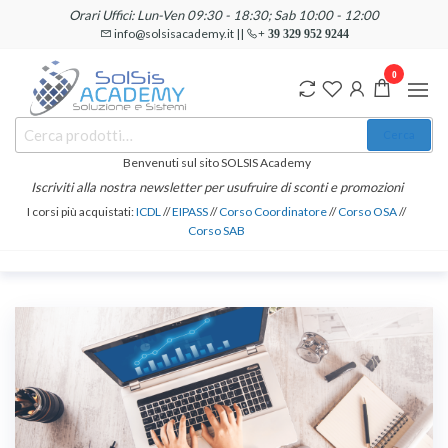
Salta
Orari Uffici: Lun-Ven 09:30 - 18:30; Sab 10:00 - 12:00
e
info@solsisacademy.it ||
+ 39 329 952 9244
vai
0
al
contenuto
SOLSIS
Cerca:
Corsi e
Cerca
Certificazioni
Academy
Informatiche
Benvenuti sul sito SOLSIS Academy
e
Iscriviti alla nostra newsletter per usufruire di sconti e promozioni
Linguistiche
I corsi più acquistati:
ICDL
//
EIPASS
//
Corso Coordinatore
//
Corso OSA
//
Corso SAB