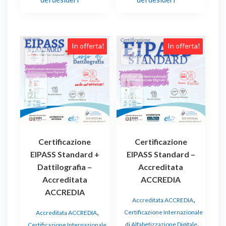
Questo
Questo
In offerta!
In offerta!
prodotto
prodotto
ha
ha
più
più
varianti.
varianti.
Le
Le
opzioni
opzioni
possono
possono
essere
essere
Certificazione
Certificazione
scelte
scelte
EIPASS Standard +
EIPASS Standard –
nella
nella
Dattilografia –
Accreditata
pagina
pagina
Accreditata
ACCREDIA
del
del
ACCREDIA
prodotto
prodotto
,
Accreditata ACCREDIA
,
Certificazione Internazionale
Accreditata ACCREDIA
,
di Alfabetizzazione Digitale
Certificazione Internazionale