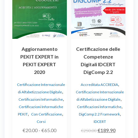
ha
più
varianti.
Le
opzioni
possono
essere
Aggiornamento
Certificazione delle
scelte
PEKIT EXPERT in
Competenze
nella
PEKIT EXPERT
Digitali IDCERT
pagina
2020
DigComp 2.2
del
prodotto
,
Certificazione Internazionale
Accreditata ACCREDIA
,
di Alfabetizzazione Digitale
Certificazione Internazionale
,
,
Certificazioni Informatiche
di Alfabetizzazione Digitale
,
Certificazioni Informatiche
Certificazioni Informatiche
,
,
,
PEKIT
Con Certificazione
DigComp 2.2 Framework
Corsi
IDCERT
Fascia
Il
Il
€
20.00
-
€
65.00
€
189.90
€
250.00
di
prezzo
prezzo