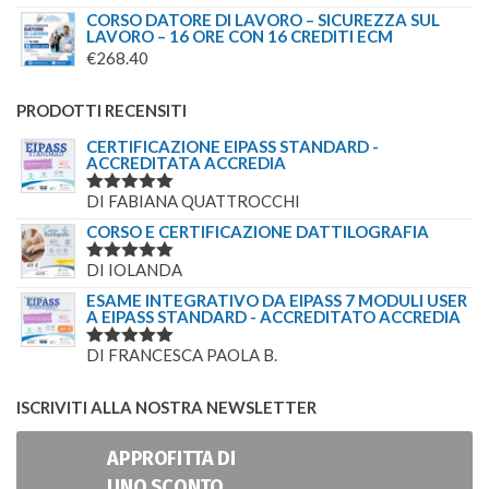
CORSO DATORE DI LAVORO – SICUREZZA SUL
LAVORO – 16 ORE CON 16 CREDITI ECM
€
268.40
PRODOTTI RECENSITI
CERTIFICAZIONE EIPASS STANDARD -
ACCREDITATA ACCREDIA
DI FABIANA QUATTROCCHI
VALUTATO
5
SU 5
CORSO E CERTIFICAZIONE DATTILOGRAFIA
DI IOLANDA
VALUTATO
5
SU 5
ESAME INTEGRATIVO DA EIPASS 7 MODULI USER
A EIPASS STANDARD - ACCREDITATO ACCREDIA
DI FRANCESCA PAOLA B.
VALUTATO
5
SU 5
ISCRIVITI ALLA NOSTRA NEWSLETTER
APPROFITTA DI
UNO SCONTO