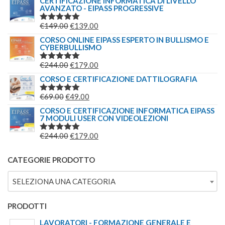
CERTIFICAZIONE INFORMATICA DI LIVELLO
AVANZATO - EIPASS PROGRESSIVE
ORIGINALE
ATTUALE
ERA:
È:
IL
IL
€
149.00
€
139.00
VALUTATO
€209.00.
€179.00.
5.00
SU 5
PREZZO
PREZZO
CORSO ONLINE EIPASS ESPERTO IN BULLISMO E
CYBERBULLISMO
ORIGINALE
ATTUALE
ERA:
È:
IL
IL
€
244.00
€
179.00
VALUTATO
€149.00.
€139.00.
5.00
SU 5
PREZZO
PREZZO
CORSO E CERTIFICAZIONE DATTILOGRAFIA
ORIGINALE
ATTUALE
IL
IL
€
69.00
€
49.00
VALUTATO
ERA:
È:
5.00
SU 5
PREZZO
PREZZO
CORSO E CERTIFICAZIONE INFORMATICA EIPASS
€244.00.
€179.00.
7 MODULI USER CON VIDEOLEZIONI
ORIGINALE
ATTUALE
ERA:
È:
IL
IL
€
244.00
€
179.00
VALUTATO
€69.00.
€49.00.
5.00
SU 5
PREZZO
PREZZO
ORIGINALE
ATTUALE
CATEGORIE PRODOTTO
ERA:
È:
SELEZIONA UNA CATEGORIA
€244.00.
€179.00.
PRODOTTI
LAVORATORI - FORMAZIONE GENERALE E