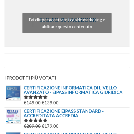
SEGUICI SU FACEBOOK
Fai clic per accettare i cookie marketing e
abilitare questo contenuto
I PRODOTTI PIÙ VOTATI
CERTIFICAZIONE INFORMATICA DI LIVELLO
AVANZATO - EIPASS INFORMATICA GIURIDICA
IL
IL
€
149.00
€
139.00
VALUTATO
5.00
SU 5
PREZZO
PREZZO
CERTIFICAZIONE EIPASS STANDARD -
ACCREDITATA ACCREDIA
ORIGINALE
ATTUALE
ERA:
È:
IL
IL
€
209.00
€
179.00
VALUTATO
€149.00.
€139.00.
5.00
SU 5
PREZZO
PREZZO