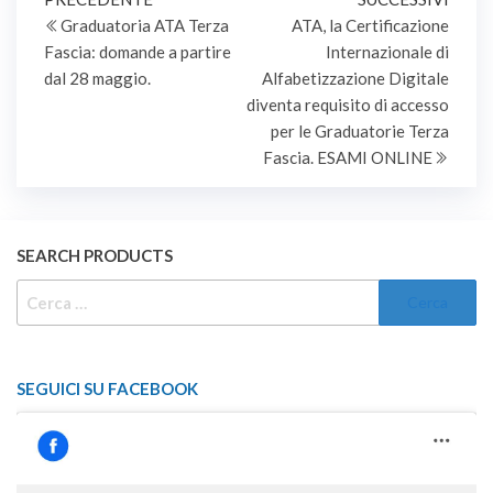
Navigazione
precedente
succe
Graduatoria ATA Terza
ATA, la Certificazione
articoli
Fascia: domande a partire
Internazionale di
dal 28 maggio.
Alfabetizzazione Digitale
diventa requisito di accesso
per le Graduatorie Terza
Fascia. ESAMI ONLINE
SEARCH PRODUCTS
RICERCA
PER:
SEGUICI SU FACEBOOK