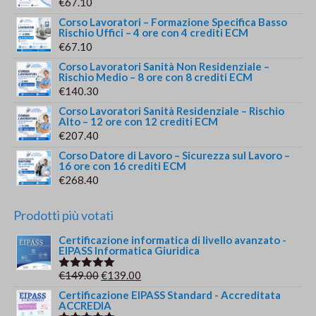
€
67.10
Corso Lavoratori – Formazione Specifica Basso
Rischio Uffici – 4 ore con 4 crediti ECM
€
67.10
Corso Lavoratori Sanità Non Residenziale –
Rischio Medio – 8 ore con 8 crediti ECM
€
140.30
Corso Lavoratori Sanità Residenziale – Rischio
Alto – 12 ore con 12 crediti ECM
€
207.40
Corso Datore di Lavoro – Sicurezza sul Lavoro –
16 ore con 16 crediti ECM
€
268.40
Prodotti più votati
Certificazione informatica di livello avanzato -
EIPASS Informatica Giuridica
Il
Il
€
149.00
€
139.00
Valutato
5.00
su 5
prezzo
prezzo
Certificazione EIPASS Standard - Accreditata
ACCREDIA
originale
attuale