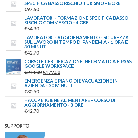
SPECIFICA BASSO RISCHIO TURISMO - 8 ORE
€
97.60
LAVORATORI - FORMAZIONE SPECIFICA BASSO
RISCHIO COMMERCIO - 4 ORE
€
54.90
LAVORATORI - AGGIORNAMENTO - SICUREZZA
SUL LAVORO IN TEMPO DI PANDEMIA - 1 ORA E
30 MINUTI
€
42.70
CORSO E CERTIFICAZIONE INFORMATICA EIPASS
GOOGLE WORKSPACE
IL
IL
€
244.00
€
179.00
PREZZO
PREZZO
EMERGENZA E PIANO DI EVACUAZIONE IN
AZIENDA - 30 MINUTI
ORIGINALE
ATTUALE
€
30.50
ERA:
È:
HACCP E IGIENE ALIMENTARE - CORSO DI
€244.00.
€179.00.
AGGIORNAMENTO - 3 ORE
€
42.70
SUPPORTO