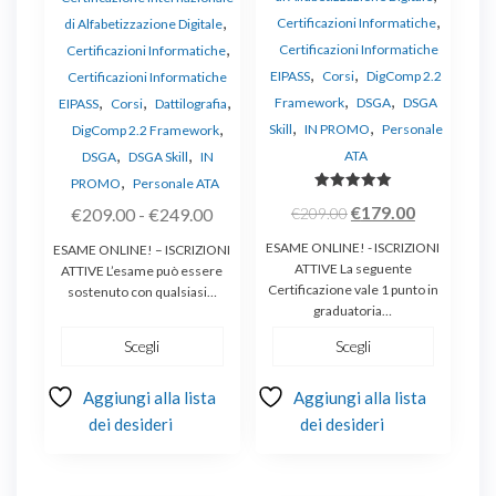
,
,
Certificazioni Informatiche
di Alfabetizzazione Digitale
,
Certificazioni Informatiche
Certificazioni Informatiche
,
,
EIPASS
Corsi
DigComp 2.2
Certificazioni Informatiche
,
,
,
,
,
Framework
DSGA
DSGA
EIPASS
Corsi
Dattilografia
,
,
,
Skill
IN PROMO
Personale
DigComp 2.2 Framework
,
,
ATA
DSGA
DSGA Skill
IN
,
PROMO
Personale ATA
Valutato
Il
Il
€
179.00
Fascia
€
209.00
€
209.00
-
€
249.00
5.00
su 5
prezzo
prezzo
di
ESAME ONLINE! - ISCRIZIONI
ESAME ONLINE! – ISCRIZIONI
originale
attuale
prezzo:
ATTIVE La seguente
ATTIVE L’esame può essere
Certificazione vale 1 punto in
era:
è:
sostenuto con qualsiasi…
da
graduatoria…
€209.00.
€179.00.
€209.00
Scegli
Scegli
a
€249.00
Aggiungi alla lista
Aggiungi alla lista
dei desideri
dei desideri