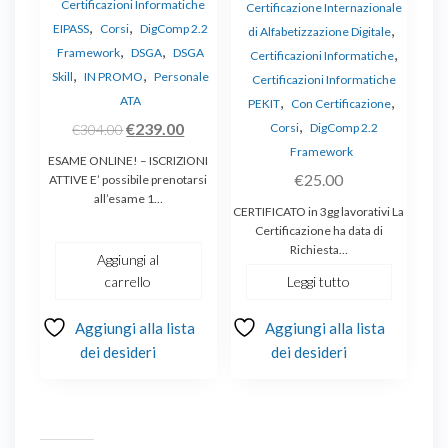
Certificazioni Informatiche
Certificazione Internazionale
,
,
EIPASS
Corsi
DigComp 2.2
,
di Alfabetizzazione Digitale
,
,
Framework
DSGA
DSGA
,
Certificazioni Informatiche
,
,
Skill
IN PROMO
Personale
Certificazioni Informatiche
ATA
,
,
PEKIT
Con Certificazione
,
Il
Il
€
239.00
Corsi
DigComp 2.2
€
304.00
prezzo
prezzo
Framework
ESAME ONLINE! – ISCRIZIONI
originale
attuale
€
25.00
ATTIVE E’ possibile prenotarsi
all’esame 1…
era:
è:
CERTIFICATO in 3gg lavorativi La
€304.00.
€239.00.
Certificazione ha data di
Richiesta…
Aggiungi al
carrello
Leggi tutto
Aggiungi alla lista
Aggiungi alla lista
dei desideri
dei desideri