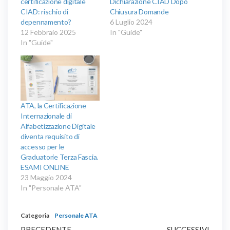
certificazione digitale
Dichiarazione CIAD Dopo
CIAD: rischio di
Chiusura Domande
depennamento?
6 Luglio 2024
12 Febbraio 2025
In "Guide"
In "Guide"
ATA, la Certificazione
Internazionale di
Alfabetizzazione Digitale
diventa requisito di
accesso per le
Graduatorie Terza Fascia.
ESAMI ONLINE
23 Maggio 2024
In "Personale ATA"
Categoria
Personale ATA
Articolo
Artic
PRECEDENTE
SUCCESSIVI