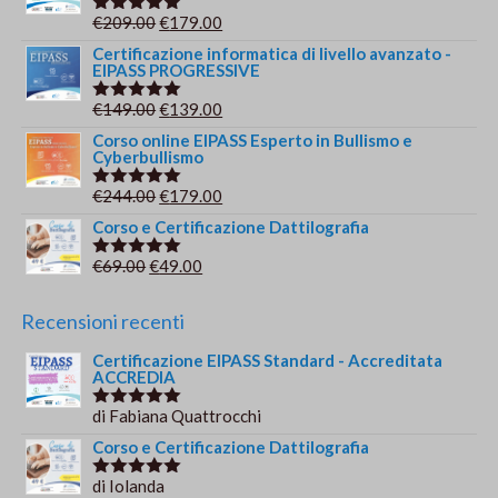
era:
è:
Il
Il
€
209.00
€
179.00
Valutato
€149.00.
€139.00.
5.00
su 5
prezzo
prezzo
Certificazione informatica di livello avanzato -
EIPASS PROGRESSIVE
originale
attuale
era:
è:
Il
Il
€
149.00
€
139.00
Valutato
€209.00.
€179.00.
5.00
su 5
prezzo
prezzo
Corso online EIPASS Esperto in Bullismo e
Cyberbullismo
originale
attuale
era:
è:
Il
Il
€
244.00
€
179.00
Valutato
€149.00.
€139.00.
5.00
su 5
prezzo
prezzo
Corso e Certificazione Dattilografia
originale
attuale
Il
Il
€
69.00
€
49.00
Valutato
era:
è:
5.00
su 5
prezzo
prezzo
€244.00.
€179.00.
originale
attuale
Recensioni recenti
era:
è:
Certificazione EIPASS Standard - Accreditata
€69.00.
€49.00.
ACCREDIA
di Fabiana Quattrocchi
Valutato
5
su 5
Corso e Certificazione Dattilografia
di Iolanda
Valutato
5