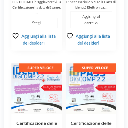
CERTIFICATO in 1gg lavorativi La
E' necessario lo SPID o la Carta di
prezzo:
originale
attuale
Certificazione ha data di Esame.
Identità Elettronica.…
…
da
era:
è:
Aggiungi al
€20.00
€250.00.
€189.90.
Scegli
carrello
a
€65.00
Aggiungi alla lista
Aggiungi alla lista
dei desideri
dei desideri
SUPER VELOCE
SUPER VELOCE
In offerta!
In offerta!
Certificazione delle
Certificazione delle