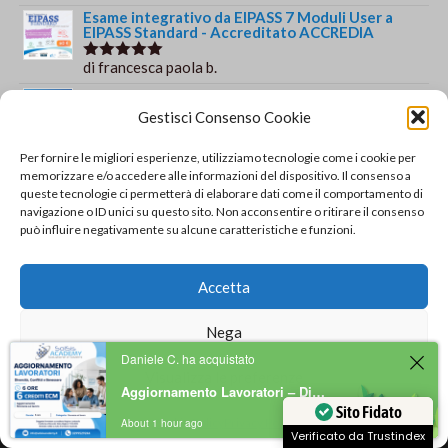
su 5
Esame integrativo da EIPASS 7 Moduli User a
EIPASS Standard - Accreditato ACCREDIA
di francesca paola b.
Valutato
5
su 5
Corso e Certificazione informatica EIPASS 7
Moduli User con videolezioni
Gestisci Consenso Cookie
di francesca paola b.
Valutato
5
Per fornire le migliori esperienze, utilizziamo tecnologie come i cookie per
su 5
Certificazione informatica EIPASS 7 Moduli User
memorizzare e/o accedere alle informazioni del dispositivo. Il consenso a
queste tecnologie ci permetterà di elaborare dati come il comportamento di
di Gianluca Di Giacomo
Valutato
5
navigazione o ID unici su questo sito. Non acconsentire o ritirare il consenso
su 5
può influire negativamente su alcune caratteristiche e funzioni.
Orario e informazioni
Accetta
Via Gaudio Maiori
84013 Cava de' Tirreni
Nega
+39 329 952 9244
Daniele C. ha acquistato
info@solsisacademy.it
Visualizza le preferenze
Lun-Ven: 09:30-18:30, Sab: 10:00-12:00
Aggiornamento Lavoratori – Diversità, Conflitti e Benessere – 6 ore con 6 crediti ECM
Pausa pranzo: 13:30-15:30
Cookie Policy
Privacy Policy
About 1 hour ago
Sito Fidato