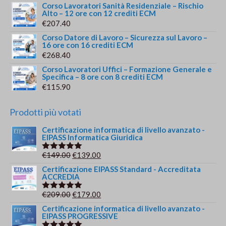
Corso Lavoratori Sanità Residenziale – Rischio
Alto – 12 ore con 12 crediti ECM
€
207.40
Corso Datore di Lavoro – Sicurezza sul Lavoro –
16 ore con 16 crediti ECM
€
268.40
Corso Lavoratori Uffici – Formazione Generale e
Specifica – 8 ore con 8 crediti ECM
€
115.90
Prodotti più votati
Certificazione informatica di livello avanzato -
EIPASS Informatica Giuridica
Il
Il
€
149.00
€
139.00
Valutato
5.00
su 5
prezzo
prezzo
Certificazione EIPASS Standard - Accreditata
ACCREDIA
originale
attuale
era:
è:
Il
Il
€
209.00
€
179.00
Valutato
€149.00.
€139.00.
5.00
su 5
prezzo
prezzo
Certificazione informatica di livello avanzato -
EIPASS PROGRESSIVE
originale
attuale