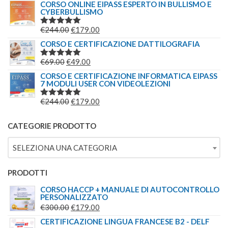
PREZZO
PREZZO
CORSO ONLINE EIPASS ESPERTO IN BULLISMO E
CYBERBULLISMO
ORIGINALE
ATTUALE
ERA:
È:
IL
IL
€
244.00
€
179.00
VALUTATO
€149.00.
€139.00.
5.00
SU 5
PREZZO
PREZZO
CORSO E CERTIFICAZIONE DATTILOGRAFIA
ORIGINALE
ATTUALE
IL
IL
€
69.00
€
49.00
VALUTATO
ERA:
È:
5.00
SU 5
PREZZO
PREZZO
CORSO E CERTIFICAZIONE INFORMATICA EIPASS
€244.00.
€179.00.
7 MODULI USER CON VIDEOLEZIONI
ORIGINALE
ATTUALE
ERA:
È:
IL
IL
€
244.00
€
179.00
VALUTATO
€69.00.
€49.00.
5.00
SU 5
PREZZO
PREZZO
ORIGINALE
ATTUALE
CATEGORIE PRODOTTO
ERA:
È:
SELEZIONA UNA CATEGORIA
€244.00.
€179.00.
PRODOTTI
CORSO HACCP + MANUALE DI AUTOCONTROLLO
PERSONALIZZATO
IL
IL
€
300.00
€
179.00
PREZZO
PREZZO
CERTIFICAZIONE LINGUA FRANCESE B2 - DELF