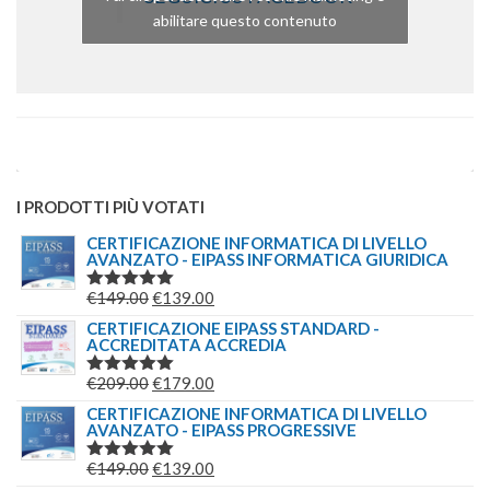
abilitare questo contenuto
I PRODOTTI PIÙ VOTATI
CERTIFICAZIONE INFORMATICA DI LIVELLO
AVANZATO - EIPASS INFORMATICA GIURIDICA
IL
IL
€
149.00
€
139.00
VALUTATO
5.00
SU 5
PREZZO
PREZZO
CERTIFICAZIONE EIPASS STANDARD -
ACCREDITATA ACCREDIA
ORIGINALE
ATTUALE
ERA:
È:
IL
IL
€
209.00
€
179.00
VALUTATO
€149.00.
€139.00.
5.00
SU 5
PREZZO
PREZZO
CERTIFICAZIONE INFORMATICA DI LIVELLO
AVANZATO - EIPASS PROGRESSIVE
ORIGINALE
ATTUALE
ERA:
È:
IL
IL
€
149.00
€
139.00
VALUTATO
€209.00.
€179.00.
5.00
SU 5