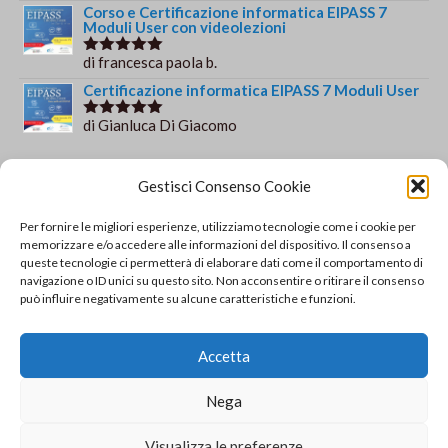
su 5
Corso e Certificazione informatica EIPASS 7
Moduli User con videolezioni
di francesca paola b.
Valutato
5
su 5
Certificazione informatica EIPASS 7 Moduli User
di Gianluca Di Giacomo
Valutato
5
su 5
Orario e informazioni
Gestisci Consenso Cookie
Via Gaudio Maiori
Per fornire le migliori esperienze, utilizziamo tecnologie come i cookie per
84013 Cava de' Tirreni
memorizzare e/o accedere alle informazioni del dispositivo. Il consenso a
+39 329 952 9244
queste tecnologie ci permetterà di elaborare dati come il comportamento di
navigazione o ID unici su questo sito. Non acconsentire o ritirare il consenso
info@solsisacademy.it
può influire negativamente su alcune caratteristiche e funzioni.
Lun-Ven: 09:30-18:30, Sab: 10:00-12:00
Pausa pranzo: 13:30-15:30
Accetta
© Copyright - SOLSIS Academy by SOLUZIONE E
Nega
SISTEMI di Catino Valentino - Via Gaudio Maiori - 84013
Cava De' Tirreni (SA) - P.Iva 04893790651 REA:
Visualizza le preferenze