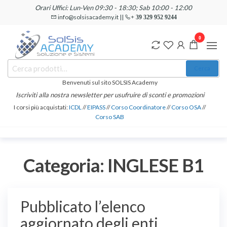
Salta
Orari Uffici: Lun-Ven 09:30 - 18:30; Sab 10:00 - 12:00
e
info@solsisacademy.it ||
+ 39 329 952 9244
vai
0
al
contenuto
SOLSIS
Cerca:
Corsi e
Cerca
Certificazioni
Academy
Informatiche
Benvenuti sul sito SOLSIS Academy
e
Iscriviti alla nostra newsletter per usufruire di sconti e promozioni
Linguistiche
I corsi più acquistati:
ICDL
//
EIPASS
//
Corso Coordinatore
//
Corso OSA
//
Corso SAB
Categoria:
INGLESE B1
Pubblicato l’elenco
aggiornato degli enti