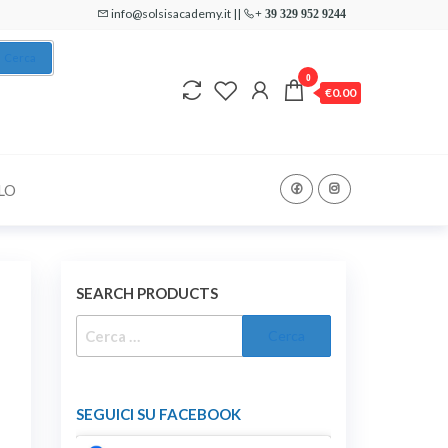
info@solsisacademy.it ||
+ 39 329 952 9244
Cerca
0
€0.00
LO
SEARCH PRODUCTS
RICERCA
PER:
SEGUICI SU FACEBOOK