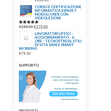
CORSO E CERTIFICAZIONE
INFORMATICA EIPASS 7
MODULI USER CON
VIDEOLEZIONI
IL
IL
€
244.00
€
179.00
VALUTATO
5.00
SU 5
PREZZO
PREZZO
LAVORATORI UFFICI -
AGGIORNAMENTO - 6
ORIGINALE
ATTUALE
ORE - TECNOSTRESS, STILI
ERA:
È:
DI VITA SANI E SMART
WORKING
€244.00.
€179.00.
€
79.30
SUPPORTO
PRODOTTI