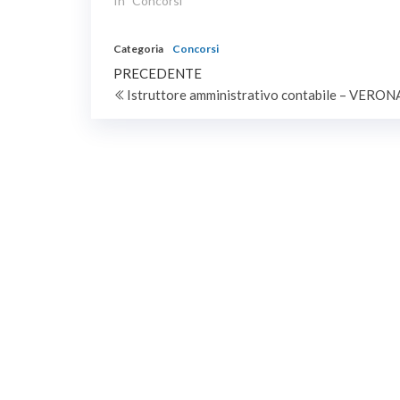
PIENO ED INDETERMINATO.
In "Concorsi"
CATEGO
ECONOMI
VALBRO
Categoria
Concorsi
Navigazione
Articolo
PRECEDENTE
precedente
Istruttore amministrativo contabile – VERONA
articoli