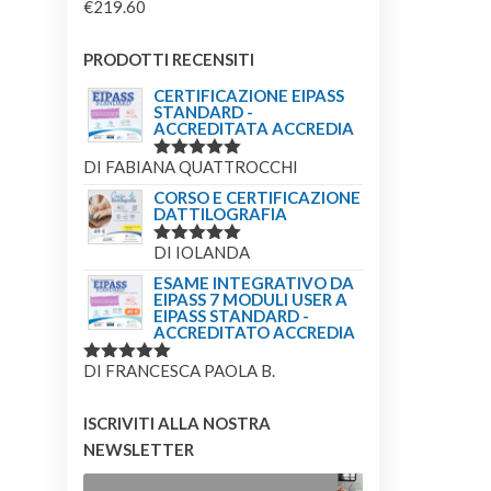
€
219.60
PRODOTTI RECENSITI
CERTIFICAZIONE EIPASS
STANDARD -
ACCREDITATA ACCREDIA
DI FABIANA QUATTROCCHI
VALUTATO
5
SU 5
CORSO E CERTIFICAZIONE
DATTILOGRAFIA
DI IOLANDA
VALUTATO
5
SU 5
ESAME INTEGRATIVO DA
EIPASS 7 MODULI USER A
EIPASS STANDARD -
ACCREDITATO ACCREDIA
DI FRANCESCA PAOLA B.
VALUTATO
5
SU 5
ISCRIVITI ALLA NOSTRA
NEWSLETTER