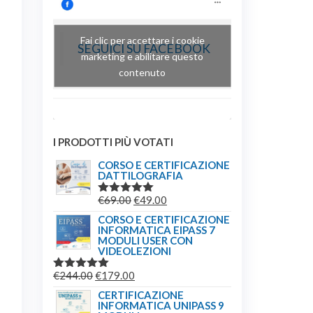
Fai clic per accettare i cookie
SEGUICI SU FACEBOOK
marketing e abilitare questo
contenuto
I PRODOTTI PIÙ VOTATI
CORSO E CERTIFICAZIONE
DATTILOGRAFIA
IL
IL
€
69.00
€
49.00
VALUTATO
5.00
SU 5
PREZZO
PREZZO
CORSO E CERTIFICAZIONE
INFORMATICA EIPASS 7
ORIGINALE
ATTUALE
MODULI USER CON
ERA:
È:
VIDEOLEZIONI
€69.00.
€49.00.
IL
IL
€
244.00
€
179.00
VALUTATO
5.00
SU 5
PREZZO
PREZZO
CERTIFICAZIONE
INFORMATICA UNIPASS 9
ORIGINALE
ATTUALE