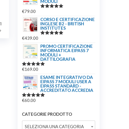
MODULI
ERA:
È:
€
79.00
€244.00.
€179.00.
VALUTATO
5.00
SU 5
CORSO E CERTIFICAZIONE
Articolo
I
INGLESE B2 - BRITISH
INSTITUTES
successivo
€
439.00
VALUTATO
5.00
SU 5
PROMO CERTIFICAZIONE
INFORMATICA EIPASS 7
MODULI +
DATTILOGRAFIA
€
169.00
VALUTATO
5.00
SU 5
ESAME INTEGRATIVO DA
EIPASS 7 MODULI USER A
EIPASS STANDARD -
ACCREDITATO ACCREDIA
€
60.00
VALUTATO
5.00
SU 5
CATEGORIE PRODOTTO
SELEZIONA UNA CATEGORIA