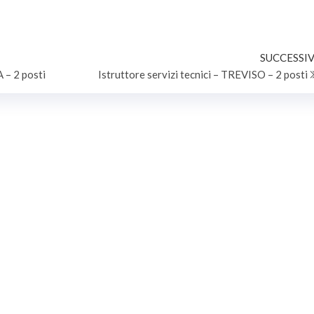
RIA C POSIZIONE
ISTRUTTORI CON PROFILO
CA C1) PER IL COMUNE DI
ISTRUTTORE TECNICO -
NA (CO)
GEOMETRA – CCNL 2019/2021
SUCCESSIV
 – 2 posti
Istruttore servizi tecnici – TREVISO – 2 posti