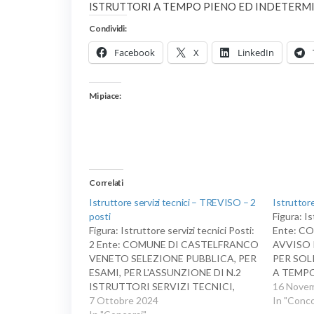
ISTRUTTORI A TEMPO PIENO ED INDETERM
Condividi:
Facebook
X
LinkedIn
Mi piace:
Correlati
Istruttore servizi tecnici – TREVISO – 2
Istrutto
posti
Figura: I
Figura: Istruttore servizi tecnici Posti:
Ente: C
2 Ente: COMUNE DI CASTELFRANCO
AVVISO 
VENETO SELEZIONE PUBBLICA, PER
PER SOL
ESAMI, PER L'ASSUNZIONE DI N.2
A TEMPO
ISTRUTTORI SERVIZI TECNICI,
DI N. 1
16 Nove
AREA DEGLI ISTRUTTORI A TEMPO
7 Ottobre 2024
AREA DE
In "Conco