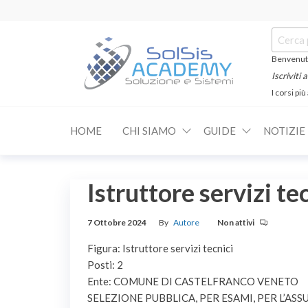
Salta
e
Cerca:
vai
al
Benvenuti
contenuto
Iscriviti
I corsi più
SOLSIS
Corsi e
Certificazioni
Academy
Informatiche
HOME
CHI SIAMO
GUIDE
NOTIZIE
e
Linguistiche
Istruttore servizi t
7 Ottobre 2024
By
Autore
Non attivi
Figura: Istruttore servizi tecnici
Posti: 2
Ente: COMUNE DI CASTELFRANCO VENETO
SELEZIONE PUBBLICA, PER ESAMI, PER L’ASS