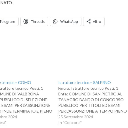
INATO.
Telegram
Threads
WhatsApp
Altro
re tecnico – COMO
Istruttore tecnico – SALERNO
struttore tecnico Posti: 1
Figura: Istruttore tecnico Posti: 1
OMUNE DI VALBRONA
Ente: COMUNE DI SAN PIETRO AL
PUBBLICO DI SELEZIONE
TANAGRO BANDO DI CONCORSO
I ESAMI PER L’ASSUNZIONE
PUBBLICO PER TITOLI ED ESAMI
 INDETERMINATO E PIENO
PER L’ASSUNZIONE A TEMPO PIENO
 ISTRUTTORE TECNICO –
mbre 2024
E INDETERMINATO DI N.1 UNITA’ DI
25 Settembre 2024
GLI ISTRUTTORI (EX
rsi"
PERSONALE - AREA DEGLI
In "Concorsi"