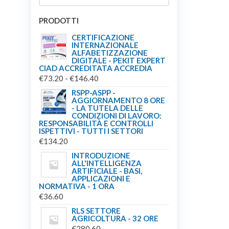
PRODOTTI
CERTIFICAZIONE
INTERNAZIONALE
ALFABETIZZAZIONE
DIGITALE - PEKIT EXPERT
CIAD ACCREDITATA ACCREDIA
FASCIA
€
73.20
-
€
146.40
DI
RSPP-ASPP -
AGGIORNAMENTO 8 ORE
PREZZO:
- LA TUTELA DELLE
DA
CONDIZIONI DI LAVORO:
RESPONSABILITÀ E CONTROLLI
€73.20
ISPETTIVI - TUTTI I SETTORI
A
€
134.20
€146.40
INTRODUZIONE
ALL'INTELLIGENZA
ARTIFICIALE - BASI,
APPLICAZIONI E
NORMATIVA - 1 ORA
€
36.60
RLS SETTORE
AGRICOLTURA - 32 ORE
€
280.60