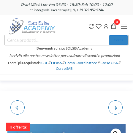
Salta
Orari Uffici: Lun-Ven 09:30 - 18:30; Sab 10:00 - 12:00
e
info@solsisacademy.it ||
+ 39 329 952 9244
vai
0
al
contenuto
SOLSIS
Cerca:
Corsi e
Cerca
Certificazioni
Academy
Informatiche
Benvenuti sul sito SOLSIS Academy
e
Iscriviti alla nostra newsletter per usufruire di sconti e promozioni
Linguistiche
I corsi più acquistati:
ICDL
//
EIPASS
//
Corso Coordinatore
//
Corso OSA
//
Corso SAB
CERTIFICAZIONE
CERTIFICAZIONE
INFORMATICA EIPASS 7
INFORMATICA DI
In offerta!