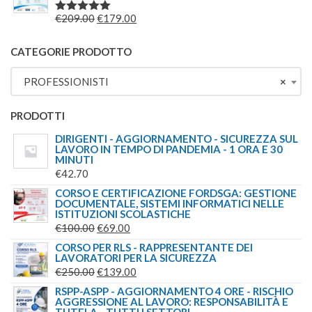
ERA:
È:
IL
IL
€
209.00
€
179.00
VALUTATO
€149.00.
€139.00.
5.00
SU 5
PREZZO
PREZZO
ORIGINALE
ATTUALE
CATEGORIE PRODOTTO
ERA:
È:
PROFESSIONISTI
×
€209.00.
€179.00.
PRODOTTI
DIRIGENTI - AGGIORNAMENTO - SICUREZZA SUL
LAVORO IN TEMPO DI PANDEMIA - 1 ORA E 30
MINUTI
€
42.70
CORSO E CERTIFICAZIONE FORDSGA: GESTIONE
DOCUMENTALE, SISTEMI INFORMATICI NELLE
ISTITUZIONI SCOLASTICHE
IL
IL
€
100.00
€
69.00
PREZZO
PREZZO
CORSO PER RLS - RAPPRESENTANTE DEI
LAVORATORI PER LA SICUREZZA
ORIGINALE
ATTUALE
IL
IL
€
250.00
€
139.00
ERA:
È:
PREZZO
PREZZO
RSPP-ASPP - AGGIORNAMENTO 4 ORE - RISCHIO
€100.00.
€69.00.
AGGRESSIONE AL LAVORO: RESPONSABILITÀ E
ORIGINALE
ATTUALE
TUTELA - TUTTI I SETTORI