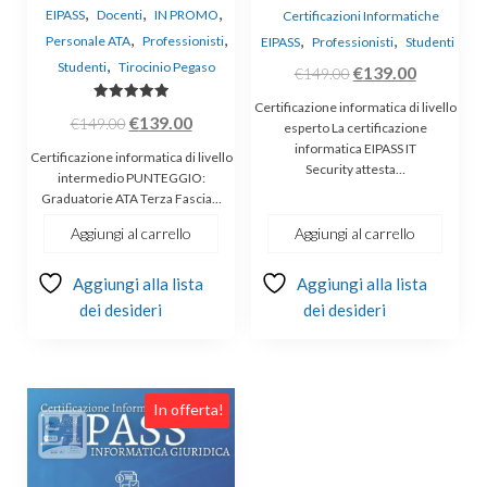
,
,
,
EIPASS
Docenti
IN PROMO
Certificazioni Informatiche
,
,
,
,
Personale ATA
Professionisti
EIPASS
Professionisti
Studenti
,
Studenti
Tirocinio Pegaso
Il
Il
€
139.00
€
149.00
prezzo
prezzo
Certificazione informatica di livello
Valutato
Il
Il
€
139.00
€
149.00
originale
attuale
5.00
esperto La certificazione
su 5
prezzo
prezzo
informatica EIPASS IT
era:
è:
Certificazione informatica di livello
Security attesta…
originale
attuale
intermedio PUNTEGGIO:
€149.00.
€139.00.
Graduatorie ATA Terza Fascia…
era:
è:
€149.00.
€139.00.
Aggiungi al carrello
Aggiungi al carrello
Aggiungi alla lista
Aggiungi alla lista
dei desideri
dei desideri
In offerta!