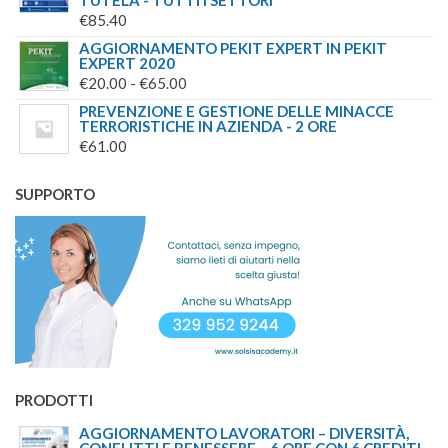
ERA:
È:
€
85.40
€250.00.
€139.00.
AGGIORNAMENTO PEKIT EXPERT IN PEKIT
EXPERT 2020
FASCIA
€
20.00
-
€
65.00
DI
PREVENZIONE E GESTIONE DELLE MINACCE
TERRORISTICHE IN AZIENDA - 2 ORE
PREZZO:
€
61.00
DA
€20.00
SUPPORTO
A
€65.00
PRODOTTI
AGGIORNAMENTO LAVORATORI – DIVERSITÀ,
CONFLITTI E BENESSERE – 6 ORE CON 6 CREDITI