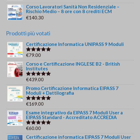
Corso Lavoratori Sanità Non Residenziale –
Rischio Medio – 8 ore con 8 crediti ECM
€
140.30
Prodotti più votati
Certificazione Informatica UNIPASS 9 Moduli
€
79.00
Valutato
5.00
su 5
Corso e Certificazione INGLESE B2 - British
Institutes
€
439.00
Valutato
5.00
su 5
Promo Certificazione Informatica EIPASS 7
Moduli + Dattilografia
€
169.00
Valutato
5.00
su 5
Esame integrativo da EIPASS 7 Moduli User a
EIPASS Standard - Accreditato ACCREDIA
€
60.00
Valutato
5.00
su 5
Certificazione informatica EIPASS 7 Moduli User