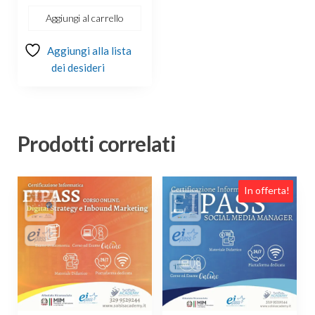
€149.00.
€139.00.
Aggiungi al carrello
Aggiungi alla lista
dei desideri
Prodotti correlati
In offerta!