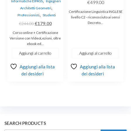
,
Informatiche EIPASS
Ingegneri
€
499.00
,
Architetti Geometri
Certificazione Linguistica INGLESE
,
Professionisti
Studenti
livello C2 - riconosciuto ai sensi
Il
Il
€
179.00
Decreto…
€
244.00
prezzo
prezzo
Corso online + Certificazione
originale
attuale
Versione con VideoLezioni, oltre
ebook ed…
era:
è:
€244.00.
€179.00.
Aggiungi al carrello
Aggiungi al carrello
Aggiungi alla lista
Aggiungi alla lista
dei desideri
dei desideri
SEARCH PRODUCTS