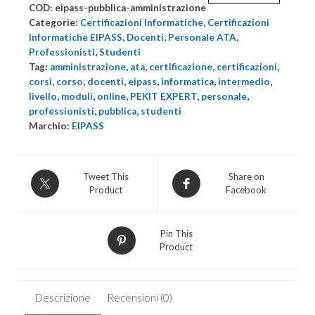
intermedio
COD:
eipass-pubblica-amministrazione
-
Categorie:
Certificazioni Informatiche
,
Certificazioni
EIPASS
Informatiche EIPASS
,
Docenti
,
Personale ATA
,
Professionisti
,
Studenti
Pubblica
Tag:
amministrazione
,
ata
,
certificazione
,
certificazioni
,
Amministrazione
corsi
,
corso
,
docenti
,
eipass
,
informatica
,
intermedio
,
quantità
livello
,
moduli
,
online
,
PEKIT EXPERT
,
personale
,
professionisti
,
pubblica
,
studenti
Marchio:
EIPASS
Tweet This
Share on
Product
Facebook
Pin This
Product
Descrizione
Recensioni (0)