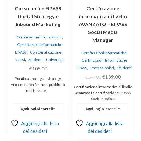
Corso online EIPASS
Certificazione
Digital Strategy e
informatica di livello
Inbound Marketing
AVANZATO – EIPASS
Social Media
,
Certificazioni Informatiche
Manager
Certificazioni Informatiche
,
,
,
EIPASS
Con Certificazione
Certificazioni Informatiche
,
,
Corsi
Studenti
Università
Certificazioni Informatiche
,
,
€
105.00
EIPASS
Professionisti
Studenti
Il
Il
€
139.00
€
149.00
Pianifica una digital strategy
prezzo
prezzo
vincente: non fare una pubblicità
Certificazione informatica di livello
martellante,…
originale
attuale
avanzato La certificazione EIPASS
Social Media…
era:
è:
€149.00.
€139.00.
Aggiungi al carrello
Aggiungi al carrello
Aggiungi alla lista
Aggiungi alla lista
dei desideri
dei desideri