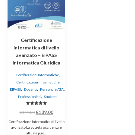
Certificazione
informatica di livello
avanzato – EIPASS
Informatica Giuridica
,
Certificazioni Informatiche
Certificazioni Informatiche
,
,
,
EIPASS
Docenti
Personale ATA
,
Professionisti
Studenti
Valutato
Il
Il
€
139.00
€
149.00
5.00
su 5
prezzo
prezzo
Certificazione informatica di livello
originale
attuale
avanzato La società occidentale
attuale può…
era:
è: