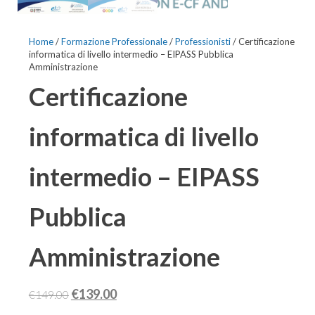
Home
/
Formazione Professionale
/
Professionisti
/ Certificazione
informatica di livello intermedio – EIPASS Pubblica
Amministrazione
Certificazione
informatica di livello
intermedio – EIPASS
Pubblica
Amministrazione
Il
Il
€
139.00
€
149.00
prezzo
prezzo