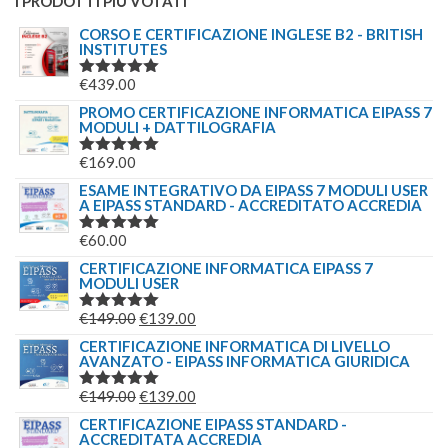
I PRODOTTI PIÙ VOTATI
CORSO E CERTIFICAZIONE INGLESE B2 - BRITISH
INSTITUTES
€
439.00
VALUTATO
5.00
SU 5
PROMO CERTIFICAZIONE INFORMATICA EIPASS 7
MODULI + DATTILOGRAFIA
€
169.00
VALUTATO
5.00
SU 5
ESAME INTEGRATIVO DA EIPASS 7 MODULI USER
A EIPASS STANDARD - ACCREDITATO ACCREDIA
€
60.00
VALUTATO
5.00
SU 5
CERTIFICAZIONE INFORMATICA EIPASS 7
MODULI USER
IL
IL
€
149.00
€
139.00
VALUTATO
5.00
SU 5
PREZZO
PREZZO
CERTIFICAZIONE INFORMATICA DI LIVELLO
AVANZATO - EIPASS INFORMATICA GIURIDICA
ORIGINALE
ATTUALE
ERA:
È:
IL
IL
€
149.00
€
139.00
VALUTATO
€149.00.
€139.00.
5.00
SU 5
PREZZO
PREZZO
CERTIFICAZIONE EIPASS STANDARD -
ACCREDITATA ACCREDIA
ORIGINALE
ATTUALE