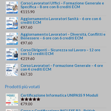
Corso Lavoratori Uffici – Formazione Generale e
Specifica – 8 ore con 8 crediti ECM
€
115.90
Aggiornamento Lavoratori Sanità – 6 ore con 6
crediti ECM
€
97.60
Aggiornamento Lavoratori – Diversità, Conflitti e
Benessere – 6 ore con 6 crediti ECM
€
97.60
Corso Dirigenti – Sicurezza sul Lavoro – 12 ore
con 12 crediti ECM
€
219.60
Corso Lavoratori – Formazione Generale – 4 ore
con 4 crediti ECM
€
67.10
Prodotti più votati
Certificazione Informatica UNIPASS 9 Moduli
€
79.00
Valutato
5.00
su 5
Corso e Certificazione INGLESE B2 - British