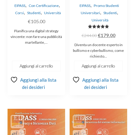
,
,
,
EIPASS
Con Certificazione
EIPASS
Promo Studenti
,
,
,
,
Corsi
Studenti
Università
Universitari
Studenti
Università
€
105.00
Pianifica una digital strategy
Valutato
Il
Il
€
179.00
€
244.00
5.00
vincente: non fare una pubblicità
su 5
prezzo
prezzo
martellante,…
Diventa un docente esperto in
originale
attuale
bullismo e cyberbullismo, come
richiesto…
era:
è:
€244.00.
€179.00.
Aggiungi al carrello
Aggiungi al carrello
Aggiungi alla lista
Aggiungi alla lista
dei desideri
dei desideri