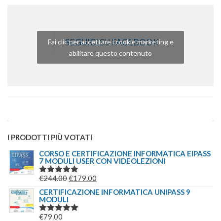
SEGUICI SU FACEBOOK
Fai clic per accettare i cookie marketing e
abilitare questo contenuto
I PRODOTTI PIÙ VOTATI
CORSO E CERTIFICAZIONE INFORMATICA EIPASS
7 MODULI USER CON VIDEOLEZIONI
IL
IL
€
244.00
€
179.00
VALUTATO
5.00
SU 5
PREZZO
PREZZO
CERTIFICAZIONE INFORMATICA UNIPASS 9
MODULI
ORIGINALE
ATTUALE
ERA:
È:
€
79.00
VALUTATO