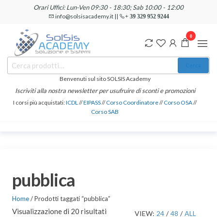
Salta
Orari Uffici: Lun-Ven 09:30 - 18:30; Sab 10:00 - 12:00
e
info@solsisacademy.it ||
+ 39 329 952 9244
vai
0
al
contenuto
SOLSIS
Cerca:
Corsi e
Cerca
Certificazioni
Academy
Informatiche
Benvenuti sul sito SOLSIS Academy
e
Iscriviti alla nostra newsletter per usufruire di sconti e promozioni
Linguistiche
I corsi più acquistati:
ICDL
//
EIPASS
//
Corso Coordinatore
//
Corso OSA
//
Corso SAB
pubblica
Home
/ Prodotti taggati “pubblica”
Visualizzazione di 20 risultati
VIEW:
24
/
48
/
ALL