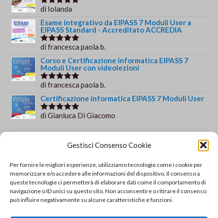
di Iolanda
Valutato
5
su 5
Esame integrativo da EIPASS 7 Moduli User a
EIPASS Standard - Accreditato ACCREDIA
di francesca paola b.
Valutato
5
su 5
Corso e Certificazione informatica EIPASS 7
Moduli User con videolezioni
di francesca paola b.
Valutato
5
su 5
Certificazione informatica EIPASS 7 Moduli User
di Gianluca Di Giacomo
Valutato
5
su 5
Orario e informazioni
Gestisci Consenso Cookie
Via Gaudio Maiori
Per fornire le migliori esperienze, utilizziamo tecnologie come i cookie per
84013 Cava de' Tirreni
memorizzare e/o accedere alle informazioni del dispositivo. Il consenso a
+39 329 952 9244
queste tecnologie ci permetterà di elaborare dati come il comportamento di
navigazione o ID unici su questo sito. Non acconsentire o ritirare il consenso
info@solsisacademy.it
può influire negativamente su alcune caratteristiche e funzioni.
Lun-Ven: 09:30-18:30, Sab: 10:00-12:00
Pausa pranzo: 13:30-15:30