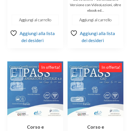
originale
attuale
Versione con VideoLezioni, oltre
ebook ed…
era:
è:
€244.00.
€179.00.
Aggiungi al carrello
Aggiungi al carrello
Aggiungi alla lista
Aggiungi alla lista
dei desideri
dei desideri
In offerta!
In offerta!
Corso e
Corso e