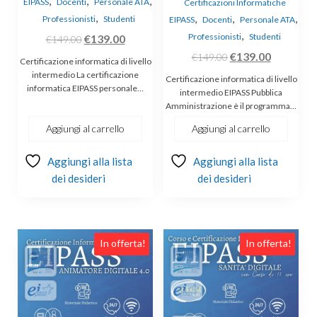
,
,
,
EIPASS
Docenti
Personale ATA
Certificazioni Informatiche
,
,
,
,
Professionisti
Studenti
EIPASS
Docenti
Personale ATA
,
Il
Il
Professionisti
Studenti
€
139.00
€
149.00
prezzo
prezzo
Il
Il
€
139.00
€
149.00
Certificazione informatica di livello
originale
attuale
prezzo
prezzo
intermedio La certificazione
Certificazione informatica di livello
informatica EIPASS personale…
era:
è:
originale
attuale
intermedio EIPASS Pubblica
Amministrazione è il programma…
€149.00.
€139.00.
era:
è:
€149.00.
€139.00.
Aggiungi al carrello
Aggiungi al carrello
Aggiungi alla lista
Aggiungi alla lista
dei desideri
dei desideri
In offerta!
In offerta!