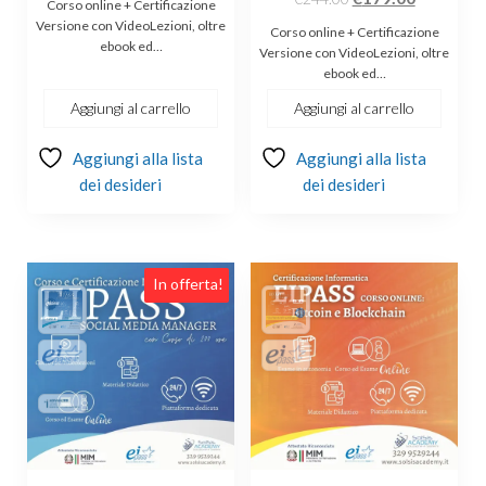
Corso online + Certificazione
originale
attuale
prezzo
prezzo
Versione con VideoLezioni, oltre
Corso online + Certificazione
ebook ed…
era:
è:
originale
attuale
Versione con VideoLezioni, oltre
ebook ed…
€244.00.
€179.00.
era:
è:
€244.00.
€179.00.
Aggiungi al carrello
Aggiungi al carrello
Aggiungi alla lista
Aggiungi alla lista
dei desideri
dei desideri
In offerta!