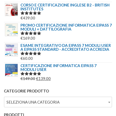
€244.00.
€179.00.
5.00
SU 5
CORSO E CERTIFICAZIONE INGLESE B2 - BRITISH
INSTITUTES
€
439.00
VALUTATO
5.00
SU 5
PROMO CERTIFICAZIONE INFORMATICA EIPASS 7
MODULI + DATTILOGRAFIA
€
169.00
VALUTATO
5.00
SU 5
ESAME INTEGRATIVO DA EIPASS 7 MODULI USER
A EIPASS STANDARD - ACCREDITATO ACCREDIA
€
60.00
VALUTATO
5.00
SU 5
CERTIFICAZIONE INFORMATICA EIPASS 7
MODULI USER
IL
IL
€
149.00
€
139.00
VALUTATO
5.00
SU 5
PREZZO
PREZZO
ORIGINALE
ATTUALE
CATEGORIE PRODOTTO
ERA:
È:
SELEZIONA UNA CATEGORIA
€149.00.
€139.00.
PRODOTTI