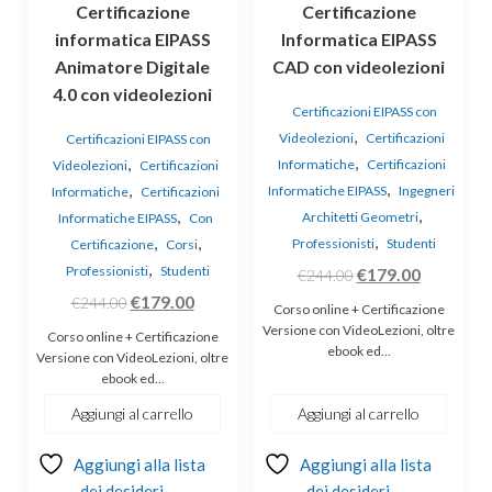
Certificazione
Certificazione
informatica EIPASS
Informatica EIPASS
Animatore Digitale
CAD con videolezioni
4.0 con videolezioni
Certificazioni EIPASS con
,
Videolezioni
Certificazioni
Certificazioni EIPASS con
,
,
Informatiche
Certificazioni
Videolezioni
Certificazioni
,
,
Informatiche EIPASS
Ingegneri
Informatiche
Certificazioni
,
,
Architetti Geometri
Informatiche EIPASS
Con
,
,
,
Professionisti
Studenti
Certificazione
Corsi
,
Professionisti
Studenti
Il
Il
€
179.00
€
244.00
Il
Il
prezzo
prezzo
€
179.00
€
244.00
Corso online + Certificazione
prezzo
prezzo
originale
attuale
Versione con VideoLezioni, oltre
Corso online + Certificazione
ebook ed…
originale
attuale
era:
è:
Versione con VideoLezioni, oltre
ebook ed…
era:
è:
€244.00.
€179.00.
€244.00.
€179.00.
Aggiungi al carrello
Aggiungi al carrello
Aggiungi alla lista
Aggiungi alla lista
dei desideri
dei desideri