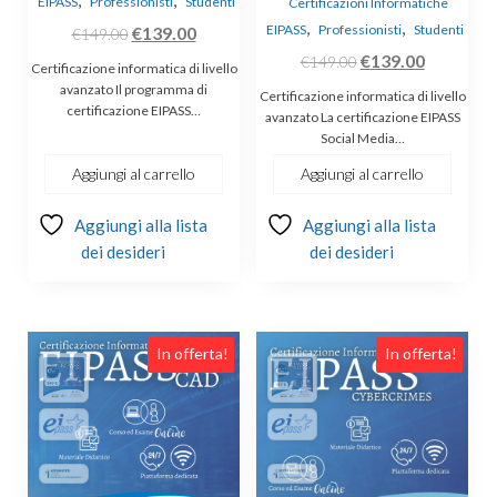
,
,
EIPASS
Professionisti
Studenti
Certificazioni Informatiche
,
,
Il
Il
EIPASS
Professionisti
Studenti
€
139.00
€
149.00
prezzo
prezzo
Il
Il
€
139.00
€
149.00
Certificazione informatica di livello
originale
attuale
prezzo
prezzo
avanzato Il programma di
Certificazione informatica di livello
certificazione EIPASS…
era:
è:
originale
attuale
avanzato La certificazione EIPASS
Social Media…
€149.00.
€139.00.
era:
è:
€149.00.
€139.00.
Aggiungi al carrello
Aggiungi al carrello
Aggiungi alla lista
Aggiungi alla lista
dei desideri
dei desideri
In offerta!
In offerta!