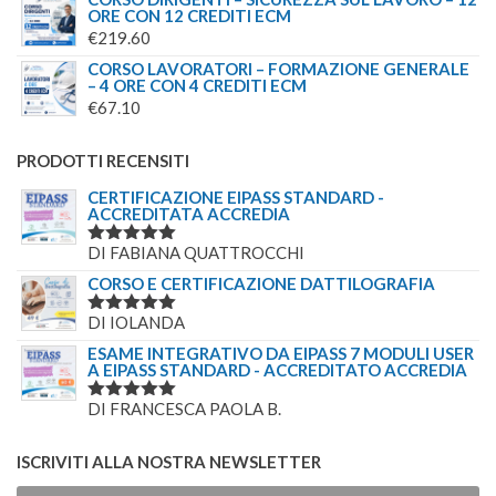
ORE CON 12 CREDITI ECM
€
219.60
CORSO LAVORATORI – FORMAZIONE GENERALE
– 4 ORE CON 4 CREDITI ECM
€
67.10
PRODOTTI RECENSITI
CERTIFICAZIONE EIPASS STANDARD -
ACCREDITATA ACCREDIA
DI FABIANA QUATTROCCHI
VALUTATO
5
SU 5
CORSO E CERTIFICAZIONE DATTILOGRAFIA
DI IOLANDA
VALUTATO
5
SU 5
ESAME INTEGRATIVO DA EIPASS 7 MODULI USER
A EIPASS STANDARD - ACCREDITATO ACCREDIA
DI FRANCESCA PAOLA B.
VALUTATO
5
SU 5
ISCRIVITI ALLA NOSTRA NEWSLETTER