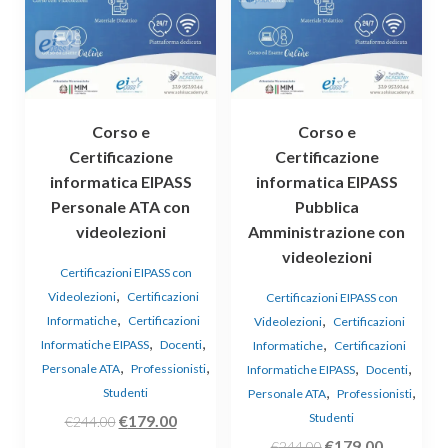
Corso e
Corso e
Certificazione
Certificazione
informatica EIPASS
informatica EIPASS
Personale ATA con
Pubblica
videolezioni
Amministrazione con
videolezioni
Certificazioni EIPASS con
,
Videolezioni
Certificazioni
Certificazioni EIPASS con
,
,
Informatiche
Certificazioni
Videolezioni
Certificazioni
,
,
,
Informatiche EIPASS
Docenti
Informatiche
Certificazioni
,
,
,
,
Personale ATA
Professionisti
Informatiche EIPASS
Docenti
,
,
Studenti
Personale ATA
Professionisti
Il
Il
Studenti
€
179.00
€
244.00
prezzo
prezzo
Il
Il
€
179.00
€
244.00