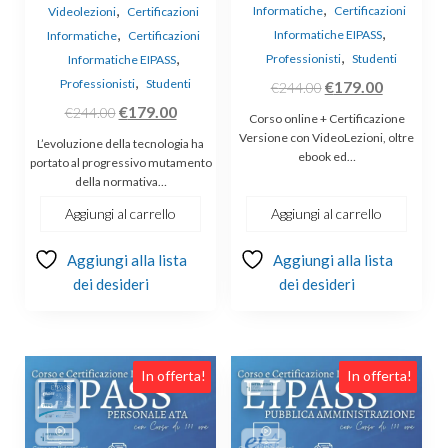
,
,
Informatiche
Certificazioni
Videolezioni
Certificazioni
,
,
Informatiche EIPASS
Informatiche
Certificazioni
,
,
Professionisti
Studenti
Informatiche EIPASS
,
Professionisti
Studenti
Il
Il
€
179.00
€
244.00
Il
Il
prezzo
prezzo
€
179.00
€
244.00
Corso online + Certificazione
prezzo
prezzo
originale
attuale
Versione con VideoLezioni, oltre
L’evoluzione della tecnologia ha
ebook ed…
originale
attuale
era:
è:
portato al progressivo mutamento
della normativa…
era:
è:
€244.00.
€179.00.
€244.00.
€179.00.
Aggiungi al carrello
Aggiungi al carrello
Aggiungi alla lista
Aggiungi alla lista
dei desideri
dei desideri
In offerta!
In offerta!