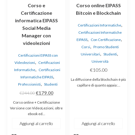
Corso e
Corso online EIPASS
Certificazione
Bitcoin e Blockchain
informatica EIPASS
,
Certificazioni Informatiche
Social Media
Certificazioni Informatiche
Manager con
,
,
EIPASS
Con Certificazione
videolezioni
,
Corsi
Promo Studenti
,
,
Universitari
Studenti
Certificazioni EIPASS con
Università
,
Videolezioni
Certificazioni
,
€
105.00
Informatiche
Certificazioni
,
Informatiche EIPASS
La diffusione della blockchain è più
,
Professionisti
Studenti
capillare di quanto appaia:…
Il
Il
€
179.00
€
244.00
prezzo
prezzo
Corso online + Certificazione
originale
attuale
Versione con VideoLezioni, oltre
ebook ed…
era:
è:
€244.00.
€179.00.
Aggiungi al carrello
Aggiungi al carrello