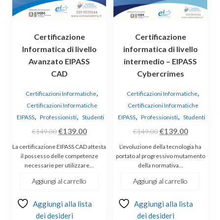
Certificazione
Certificazione
Informatica di livello
informatica di livello
Avanzato EIPASS
intermedio – EIPASS
CAD
Cybercrimes
,
,
Certificazioni Informatiche
Certificazioni Informatiche
Certificazioni Informatiche
Certificazioni Informatiche
,
,
,
,
EIPASS
Professionisti
Studenti
EIPASS
Professionisti
Studenti
Il
Il
Il
Il
€
139.00
€
139.00
€
149.00
€
149.00
prezzo
prezzo
prezzo
prezzo
La certificazione EIPASS CAD attesta
L’evoluzione della tecnologia ha
originale
attuale
originale
attuale
il possesso delle competenze
portato al progressivo mutamento
necessarie per utilizzare…
della normativa…
era:
è:
era:
è:
€149.00.
€139.00.
€149.00.
€139.00.
Aggiungi al carrello
Aggiungi al carrello
Aggiungi alla lista
Aggiungi alla lista
dei desideri
dei desideri