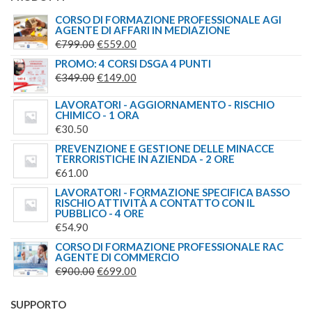
CORSO DI FORMAZIONE PROFESSIONALE AGI
AGENTE DI AFFARI IN MEDIAZIONE
IL
IL
€
799.00
€
559.00
PREZZO
PREZZO
PROMO: 4 CORSI DSGA 4 PUNTI
ORIGINALE
IL
ATTUALE
IL
€
349.00
€
149.00
ERA:
PREZZO
È:
PREZZO
LAVORATORI - AGGIORNAMENTO - RISCHIO
€799.00.
ORIGINALE
€559.00.
ATTUALE
CHIMICO - 1 ORA
ERA:
È:
€
30.50
€349.00.
€149.00.
PREVENZIONE E GESTIONE DELLE MINACCE
TERRORISTICHE IN AZIENDA - 2 ORE
€
61.00
LAVORATORI - FORMAZIONE SPECIFICA BASSO
RISCHIO ATTIVITÀ A CONTATTO CON IL
PUBBLICO - 4 ORE
€
54.90
CORSO DI FORMAZIONE PROFESSIONALE RAC
AGENTE DI COMMERCIO
IL
IL
€
900.00
€
699.00
PREZZO
PREZZO
ORIGINALE
ATTUALE
SUPPORTO