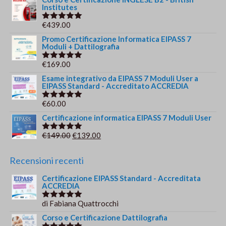
Institutes
€
439.00
Valutato
5.00
su 5
Promo Certificazione Informatica EIPASS 7
Moduli + Dattilografia
€
169.00
Valutato
5.00
su 5
Esame integrativo da EIPASS 7 Moduli User a
EIPASS Standard - Accreditato ACCREDIA
€
60.00
Valutato
5.00
su 5
Certificazione informatica EIPASS 7 Moduli User
Il
Il
€
149.00
€
139.00
Valutato
5.00
su 5
prezzo
prezzo
originale
attuale
Recensioni recenti
era:
è:
Certificazione EIPASS Standard - Accreditata
€149.00.
€139.00.
ACCREDIA
di Fabiana Quattrocchi
Valutato
5
su 5
Corso e Certificazione Dattilografia