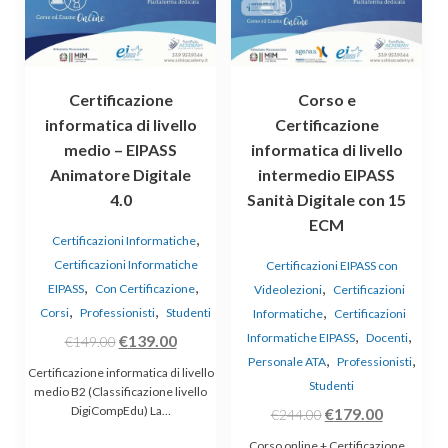
Certificazione
Corso e
informatica di livello
Certificazione
medio – EIPASS
informatica di livello
Animatore Digitale
intermedio EIPASS
4.0
Sanità Digitale con 15
ECM
,
Certificazioni Informatiche
Certificazioni Informatiche
Certificazioni EIPASS con
,
,
,
EIPASS
Con Certificazione
Videolezioni
Certificazioni
,
,
,
Corsi
Professionisti
Studenti
Informatiche
Certificazioni
,
,
Il
Il
Informatiche EIPASS
Docenti
€
139.00
€
149.00
,
,
Personale ATA
Professionisti
prezzo
prezzo
Certificazione informatica di livello
Studenti
originale
attuale
medio B2 (Classificazione livello
DigiCompEdu) La…
Il
Il
€
179.00
era:
è:
€
244.00
prezzo
prezzo
€149.00.
€139.00.
Corso online + Certificazione