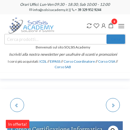
Salta
Orari Uffici: Lun-Ven 09:30 - 18:30; Sab 10:00 - 12:00
e
info@solsisacademy.it ||
+ 39 329 952 9244
vai
0
al
contenuto
SOLSIS
Cerca:
Corsi e
Cerca
Certificazioni
Academy
Informatiche
Benvenuti sul sito SOLSIS Academy
e
Iscriviti alla nostra newsletter per usufruire di sconti e promozioni
Linguistiche
I corsi più acquistati:
ICDL
//
EIPASS
//
Corso Coordinatore
//
Corso OSA
//
Corso SAB
CORSO E
CORSO E
CERTIFICAZIONE
CERTIFICAZIONE
In offerta!