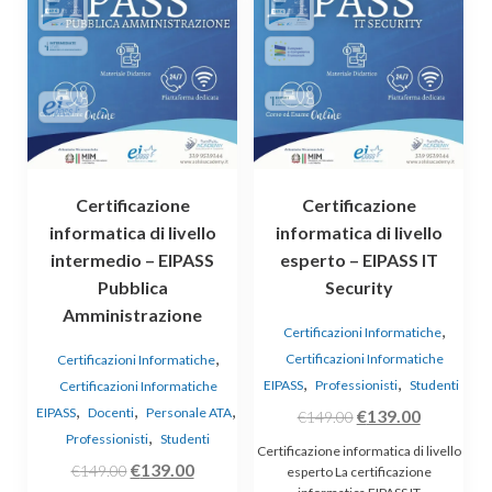
Certificazione
Certificazione
informatica di livello
informatica di livello
intermedio – EIPASS
esperto – EIPASS IT
Pubblica
Security
Amministrazione
,
Certificazioni Informatiche
,
Certificazioni Informatiche
Certificazioni Informatiche
,
,
EIPASS
Professionisti
Studenti
Certificazioni Informatiche
,
,
,
EIPASS
Docenti
Personale ATA
Il
Il
€
139.00
€
149.00
,
Professionisti
Studenti
prezzo
prezzo
Certificazione informatica di livello
Il
Il
€
139.00
originale
attuale
€
149.00
esperto La certificazione