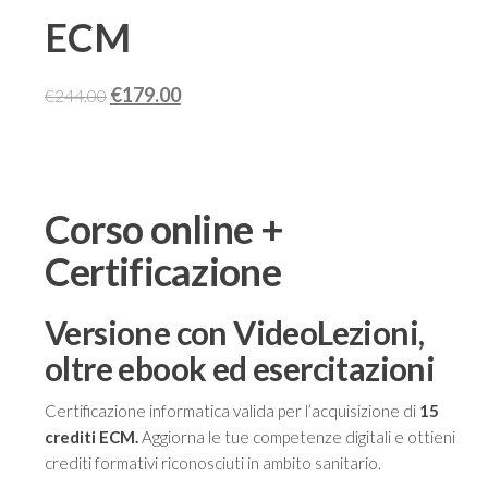
ECM
Il
Il
€
179.00
€
244.00
prezzo
prezzo
originale
attuale
era:
è:
€244.00.
€179.00.
Corso online +
Certificazione
Versione con VideoLezioni,
oltre ebook ed esercitazioni
Certificazione informatica valida per l’acquisizione di
15
crediti ECM.
Aggiorna le tue competenze digitali e ottieni
crediti formativi riconosciuti in ambito sanitario.