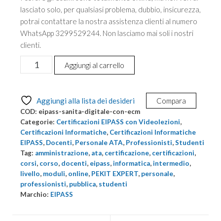
lasciato solo, per qualsiasi problema, dubbio, insicurezza,
potrai contattare la nostra assistenza clienti al numero
WhatsApp 3299529244. Non lasciamo mai soli i nostri
clienti.
Corso
Aggiungi al carrello
e
Certificazione
informatica
Aggiungi alla lista dei desideri
Compara
di
COD:
eipass-sanita-digitale-con-ecm
livello
Categorie:
Certificazioni EIPASS con Videolezioni
,
intermedio
Certificazioni Informatiche
,
Certificazioni Informatiche
EIPASS
,
Docenti
,
Personale ATA
,
Professionisti
,
Studenti
EIPASS
Tag:
amministrazione
,
ata
,
certificazione
,
certificazioni
,
Sanità
corsi
,
corso
,
docenti
,
eipass
,
informatica
,
intermedio
,
Digitale
livello
,
moduli
,
online
,
PEKIT EXPERT
,
personale
,
con
professionisti
,
pubblica
,
studenti
15
Marchio:
EIPASS
ECM
quantità