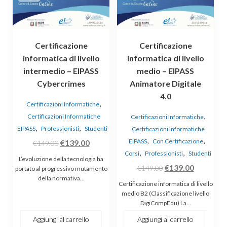
Certificazione
Certificazione
informatica di livello
informatica di livello
intermedio – EIPASS
medio – EIPASS
Cybercrimes
Animatore Digitale
4.0
,
Certificazioni Informatiche
,
Certificazioni Informatiche
Certificazioni Informatiche
,
,
EIPASS
Professionisti
Studenti
Certificazioni Informatiche
,
,
Il
Il
EIPASS
Con Certificazione
€
139.00
€
149.00
,
,
Corsi
Professionisti
Studenti
prezzo
prezzo
L’evoluzione della tecnologia ha
Il
Il
originale
attuale
€
139.00
€
149.00
portato al progressivo mutamento
della normativa…
prezzo
prezzo
era:
è:
Certificazione informatica di livello
originale
attuale
€149.00.
€139.00.
medio B2 (Classificazione livello
DigiCompEdu) La…
era:
è:
€149.00.
€139.00.
Aggiungi al carrello
Aggiungi al carrello