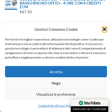
BASSO RISCHIO UFFICI – 4 ORE CON 4 CREDITI
ECM
€
67.10
PRODOTTI RECENSITI
Gestisci Consenso Cookie
CERTIFICAZIONE EIPASS STANDARD -
ACCREDITATA ACCREDIA
Per fornire le migliori esperienze, utilizziamo tecnologie come i cookie per
memorizzare e/o accedere alle informazioni del dispositivo. Il consenso a
DI FABIANA QUATTROCCHI
VALUTATO
queste tecnologie ci permetterà di elaborare dati come il comportamento di
5
SU 5
CORSO E CERTIFICAZIONE DATTILOGRAFIA
navigazione o ID unici su questo sito. Non acconsentire o ritirare il consenso
può influire negativamente su alcune caratteristiche e funzioni.
DI IOLANDA
VALUTATO
5
SU 5
ESAME INTEGRATIVO DA EIPASS 7 MODULI USER
A EIPASS STANDARD - ACCREDITATO ACCREDIA
Accetta
DI FRANCESCA PAOLA B.
VALUTATO
Nega
5
SU 5
ISCRIVITI ALLA NOSTRA NEWSLETTER
Visualizza le preferenze
Sito Fidato
APPROFITTA DI
Cookie Policy
Privacy Policy
Verificato da Trustindex
UNO SCONTO