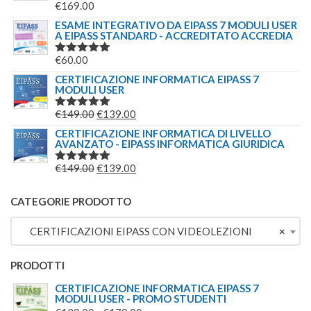
€
169.00
VALUTATO
5.00
SU 5
ESAME INTEGRATIVO DA EIPASS 7 MODULI USER
A EIPASS STANDARD - ACCREDITATO ACCREDIA
€
60.00
VALUTATO
5.00
SU 5
CERTIFICAZIONE INFORMATICA EIPASS 7
MODULI USER
IL
IL
€
149.00
€
139.00
VALUTATO
5.00
SU 5
PREZZO
PREZZO
CERTIFICAZIONE INFORMATICA DI LIVELLO
AVANZATO - EIPASS INFORMATICA GIURIDICA
ORIGINALE
ATTUALE
ERA:
È:
IL
IL
€
149.00
€
139.00
VALUTATO
€149.00.
€139.00.
5.00
SU 5
PREZZO
PREZZO
ORIGINALE
ATTUALE
CATEGORIE PRODOTTO
ERA:
È:
CERTIFICAZIONI EIPASS CON VIDEOLEZIONI
×
€149.00.
€139.00.
PRODOTTI
CERTIFICAZIONE INFORMATICA EIPASS 7
MODULI USER - PROMO STUDENTI