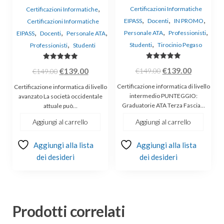
,
Certificazioni Informatiche
Certificazioni Informatiche
,
,
,
EIPASS
Docenti
IN PROMO
Certificazioni Informatiche
,
,
,
,
,
Personale ATA
Professionisti
EIPASS
Docenti
Personale ATA
,
,
Studenti
Tirocinio Pegaso
Professionisti
Studenti
Valutato
Valutato
Il
Il
Il
Il
€
139.00
€
139.00
€
149.00
€
149.00
5.00
5.00
su 5
su 5
prezzo
prezzo
prezzo
prezzo
Certificazione informatica di livello
Certificazione informatica di livello
originale
attuale
originale
attuale
intermedio PUNTEGGIO:
avanzato La società occidentale
Graduatorie ATA Terza Fascia…
attuale può…
era:
è:
era:
è:
€149.00.
€139.00.
€149.00.
€139.00.
Aggiungi al carrello
Aggiungi al carrello
Aggiungi alla lista
Aggiungi alla lista
dei desideri
dei desideri
Prodotti correlati