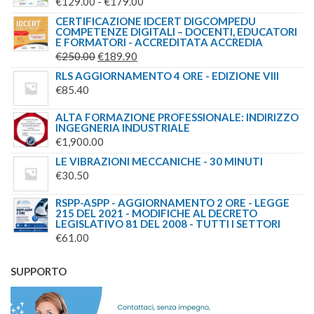
FASCIA
€
129.00
-
€
179.00
DI
CERTIFICAZIONE IDCERT DIGCOMPEDU
COMPETENZE DIGITALI – DOCENTI, EDUCATORI
PREZZO:
E FORMATORI - ACCREDITATA ACCREDIA
DA
IL
IL
€
250.00
€
189.90
€129.00
PREZZO
PREZZO
RLS AGGIORNAMENTO 4 ORE - EDIZIONE VIII
A
ORIGINALE
ATTUALE
€
85.40
€179.00
ERA:
È:
ALTA FORMAZIONE PROFESSIONALE: INDIRIZZO
€250.00.
€189.90.
INGEGNERIA INDUSTRIALE
€
1,900.00
LE VIBRAZIONI MECCANICHE - 30 MINUTI
€
30.50
RSPP-ASPP - AGGIORNAMENTO 2 ORE - LEGGE
215 DEL 2021 - MODIFICHE AL DECRETO
LEGISLATIVO 81 DEL 2008 - TUTTI I SETTORI
€
61.00
SUPPORTO