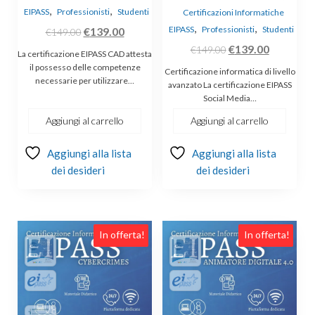
,
,
EIPASS
Professionisti
Studenti
Certificazioni Informatiche
,
,
Il
Il
EIPASS
Professionisti
Studenti
€
139.00
€
149.00
prezzo
prezzo
Il
Il
€
139.00
€
149.00
La certificazione EIPASS CAD attesta
originale
attuale
prezzo
prezzo
il possesso delle competenze
Certificazione informatica di livello
necessarie per utilizzare…
era:
è:
originale
attuale
avanzato La certificazione EIPASS
Social Media…
€149.00.
€139.00.
era:
è:
€149.00.
€139.00.
Aggiungi al carrello
Aggiungi al carrello
Aggiungi alla lista
Aggiungi alla lista
dei desideri
dei desideri
In offerta!
In offerta!