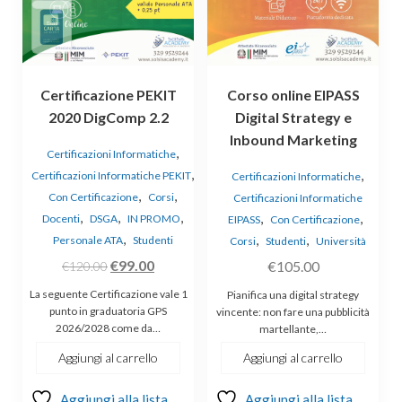
Certificazione PEKIT
Corso online EIPASS
2020 DigComp 2.2
Digital Strategy e
Inbound Marketing
,
Certificazioni Informatiche
,
,
Certificazioni Informatiche PEKIT
Certificazioni Informatiche
,
,
Con Certificazione
Corsi
Certificazioni Informatiche
,
,
,
,
,
Docenti
DSGA
IN PROMO
EIPASS
Con Certificazione
,
,
,
Personale ATA
Studenti
Corsi
Studenti
Università
Il
Il
€
99.00
€
105.00
€
120.00
prezzo
prezzo
La seguente Certificazione vale 1
Pianifica una digital strategy
originale
attuale
punto in graduatoria GPS
vincente: non fare una pubblicità
2026/2028 come da…
martellante,…
era:
è:
€120.00.
€99.00.
Aggiungi al carrello
Aggiungi al carrello
Aggiungi alla lista
Aggiungi alla lista