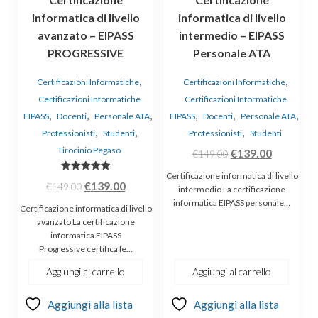
informatica di livello
informatica di livello
avanzato – EIPASS
intermedio – EIPASS
PROGRESSIVE
Personale ATA
,
,
Certificazioni Informatiche
Certificazioni Informatiche
Certificazioni Informatiche
Certificazioni Informatiche
,
,
,
,
,
,
EIPASS
Docenti
Personale ATA
EIPASS
Docenti
Personale ATA
,
,
,
Professionisti
Studenti
Professionisti
Studenti
Tirocinio Pegaso
Il
Il
€
139.00
€
149.00
prezzo
prezzo
Certificazione informatica di livello
Valutato
Il
Il
€
139.00
€
149.00
originale
attuale
5.00
intermedio La certificazione
su 5
prezzo
prezzo
informatica EIPASS personale…
era:
è:
Certificazione informatica di livello
originale
attuale
€149.00.
€139.00.
avanzato La certificazione
informatica EIPASS
era:
è:
Progressive certifica le…
€149.00.
€139.00.
Aggiungi al carrello
Aggiungi al carrello
Aggiungi alla lista
Aggiungi alla lista