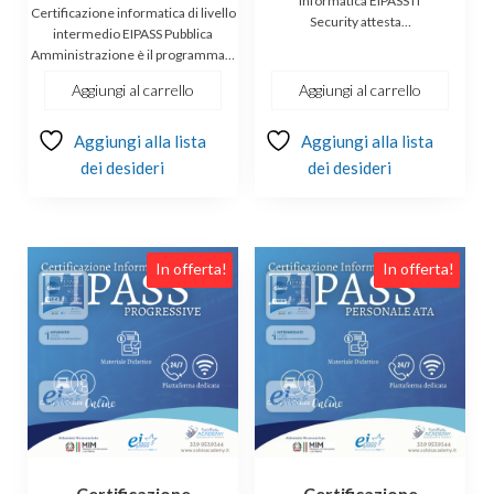
informatica EIPASS IT
prezzo
prezzo
era:
è:
Certificazione informatica di livello
Security attesta…
originale
attuale
€149.00.
€139.00.
intermedio EIPASS Pubblica
Amministrazione è il programma…
era:
è:
€149.00.
€139.00.
Aggiungi al carrello
Aggiungi al carrello
Aggiungi alla lista
Aggiungi alla lista
dei desideri
dei desideri
In offerta!
In offerta!
Certificazione
Certificazione