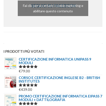
SEGUICI SU FACEBOOK
Fai clic per accettare i cookie marketing e
abilitare questo contenuto
I PRODOTTI PIÙ VOTATI
CERTIFICAZIONE INFORMATICA UNIPASS 9
MODULI
€
79.00
VALUTATO
5.00
SU 5
CORSO E CERTIFICAZIONE INGLESE B2 - BRITISH
INSTITUTES
€
439.00
VALUTATO
5.00
SU 5
PROMO CERTIFICAZIONE INFORMATICA EIPASS 7
MODULI + DATTILOGRAFIA