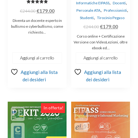
,
,
Informatiche EIPASS
Docenti
Valutato
,
,
Il
Il
€
179.00
Personale ATA
Professionisti
€
244.00
5.00
su 5
,
prezzo
prezzo
Studenti
Tirocinio Pegaso
Diventa un docente esperto in
originale
attuale
Il
Il
€
179.00
bullismo e cyberbullismo, come
€
244.00
richiesto…
era:
è:
prezzo
prezzo
Corso online + Certificazione
€244.00.
€179.00.
originale
attuale
Versione con VideoLezioni, oltre
ebook ed…
era:
è:
€244.00.
€179.00.
Aggiungi al carrello
Aggiungi al carrello
Aggiungi alla lista
Aggiungi alla lista
dei desideri
dei desideri
In offerta!