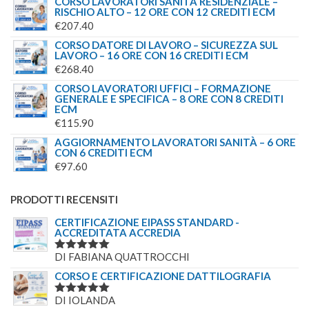
CORSO LAVORATORI SANITÀ RESIDENZIALE –
RISCHIO ALTO – 12 ORE CON 12 CREDITI ECM
€
207.40
CORSO DATORE DI LAVORO – SICUREZZA SUL
LAVORO – 16 ORE CON 16 CREDITI ECM
€
268.40
CORSO LAVORATORI UFFICI – FORMAZIONE
GENERALE E SPECIFICA – 8 ORE CON 8 CREDITI
ECM
€
115.90
AGGIORNAMENTO LAVORATORI SANITÀ – 6 ORE
CON 6 CREDITI ECM
€
97.60
PRODOTTI RECENSITI
CERTIFICAZIONE EIPASS STANDARD -
ACCREDITATA ACCREDIA
DI FABIANA QUATTROCCHI
VALUTATO
5
SU 5
CORSO E CERTIFICAZIONE DATTILOGRAFIA
DI IOLANDA
VALUTATO