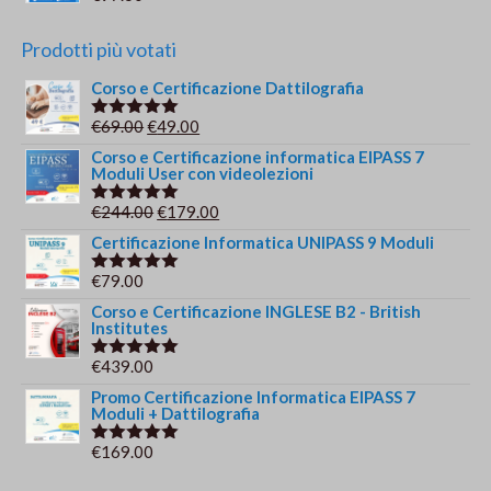
Prodotti più votati
Corso e Certificazione Dattilografia
Il
Il
€
69.00
€
49.00
Valutato
5.00
su 5
prezzo
prezzo
Corso e Certificazione informatica EIPASS 7
Moduli User con videolezioni
originale
attuale
era:
è:
Il
Il
€
244.00
€
179.00
Valutato
€69.00.
€49.00.
5.00
su 5
prezzo
prezzo
Certificazione Informatica UNIPASS 9 Moduli
originale
attuale
€
79.00
Valutato
era:
è:
5.00
su 5
Corso e Certificazione INGLESE B2 - British
€244.00.
€179.00.
Institutes
€
439.00
Valutato
5.00
su 5
Promo Certificazione Informatica EIPASS 7
Moduli + Dattilografia
€
169.00
Valutato
5.00
su 5