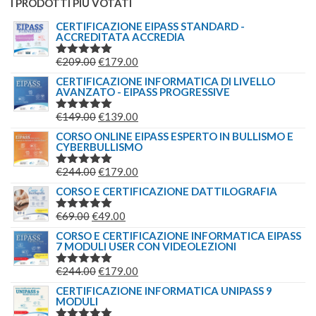
I PRODOTTI PIÙ VOTATI
CERTIFICAZIONE EIPASS STANDARD -
ACCREDITATA ACCREDIA
IL
IL
€
209.00
€
179.00
VALUTATO
5.00
SU 5
PREZZO
PREZZO
CERTIFICAZIONE INFORMATICA DI LIVELLO
AVANZATO - EIPASS PROGRESSIVE
ORIGINALE
ATTUALE
ERA:
È:
IL
IL
€
149.00
€
139.00
VALUTATO
€209.00.
€179.00.
5.00
SU 5
PREZZO
PREZZO
CORSO ONLINE EIPASS ESPERTO IN BULLISMO E
CYBERBULLISMO
ORIGINALE
ATTUALE
ERA:
È:
IL
IL
€
244.00
€
179.00
VALUTATO
€149.00.
€139.00.
5.00
SU 5
PREZZO
PREZZO
CORSO E CERTIFICAZIONE DATTILOGRAFIA
ORIGINALE
ATTUALE
IL
IL
€
69.00
€
49.00
VALUTATO
ERA:
È:
5.00
SU 5
PREZZO
PREZZO
CORSO E CERTIFICAZIONE INFORMATICA EIPASS
€244.00.
€179.00.
7 MODULI USER CON VIDEOLEZIONI
ORIGINALE
ATTUALE
ERA:
È:
IL
IL
€
244.00
€
179.00
VALUTATO
€69.00.
€49.00.
5.00
SU 5
PREZZO
PREZZO
CERTIFICAZIONE INFORMATICA UNIPASS 9
MODULI
ORIGINALE
ATTUALE