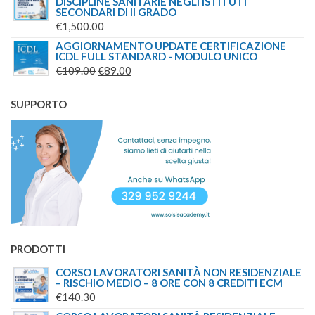
DISCIPLINE SANITARIE NEGLI ISTITUTI
SECONDARI DI II GRADO
€
1,500.00
AGGIORNAMENTO UPDATE CERTIFICAZIONE
ICDL FULL STANDARD - MODULO UNICO
IL
IL
€
109.00
€
89.00
PREZZO
PREZZO
ORIGINALE
ATTUALE
SUPPORTO
ERA:
È:
€109.00.
€89.00.
PRODOTTI
CORSO LAVORATORI SANITÀ NON RESIDENZIALE
– RISCHIO MEDIO – 8 ORE CON 8 CREDITI ECM
€
140.30