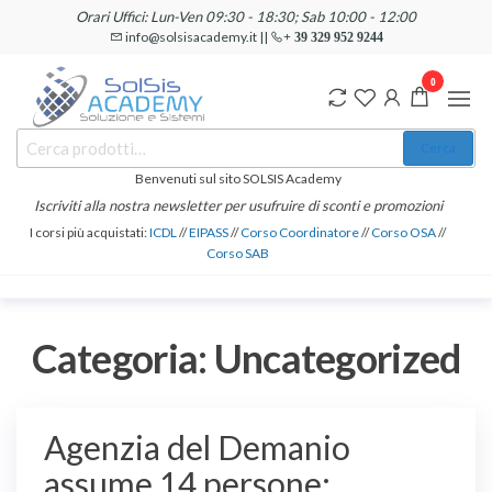
Salta
Orari Uffici: Lun-Ven 09:30 - 18:30; Sab 10:00 - 12:00
e
info@solsisacademy.it ||
+ 39 329 952 9244
vai
0
al
contenuto
SOLSIS
Cerca:
Corsi e
Cerca
Certificazioni
Academy
Informatiche
Benvenuti sul sito SOLSIS Academy
e
Iscriviti alla nostra newsletter per usufruire di sconti e promozioni
Linguistiche
I corsi più acquistati:
ICDL
//
EIPASS
//
Corso Coordinatore
//
Corso OSA
//
Corso SAB
Categoria:
Uncategorized
Agenzia del Demanio
assume 14 persone: