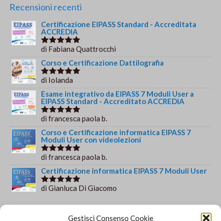
Recensioni recenti
Certificazione EIPASS Standard - Accreditata
ACCREDIA
di Fabiana Quattrocchi
Valutato
5
su 5
Corso e Certificazione Dattilografia
di Iolanda
Valutato
5
su 5
Esame integrativo da EIPASS 7 Moduli User a
EIPASS Standard - Accreditato ACCREDIA
di francesca paola b.
Valutato
5
su 5
Corso e Certificazione informatica EIPASS 7
Moduli User con videolezioni
di francesca paola b.
Valutato
5
su 5
Certificazione informatica EIPASS 7 Moduli User
di Gianluca Di Giacomo
Valutato
5
su 5
Orario e informazioni
Gestisci Consenso Cookie