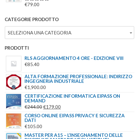
ERA:
È:
€
79.00
VALUTATO
€244.00.
€179.00.
5.00
SU 5
CATEGORIE PRODOTTO
SELEZIONA UNA CATEGORIA
PRODOTTI
RLS AGGIORNAMENTO 4 ORE - EDIZIONE VIII
€
85.40
ALTA FORMAZIONE PROFESSIONALE: INDIRIZZO
INGEGNERIA INDUSTRIALE
€
1,900.00
CERTIFICAZIONE INFORMATICA EIPASS ON
DEMAND
IL
IL
€
244.00
€
179.00
PREZZO
PREZZO
CORSO ONLINE EIPASS PRIVACY E SICUREZZA
DATI
ORIGINALE
ATTUALE
€
105.00
ERA:
È:
MASTER PER A15 – L’INSEGNAMENTO DELLE
€244.00.
€179.00.