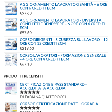
AGGIORNAMENTO LAVORATORI SANITÀ – 6 ORE
CON 6 CREDITI ECM
€
97.60
AGGIORNAMENTO LAVORATORI – DIVERSITÀ,
CONFLITTI E BENESSERE – 6 ORE CON 6 CREDITI
ECM
€
97.60
CORSO DIRIGENTI – SICUREZZA SUL LAVORO – 12
ORE CON 12 CREDITI ECM
€
219.60
CORSO LAVORATORI – FORMAZIONE GENERALE
– 4 ORE CON 4 CREDITI ECM
€
67.10
PRODOTTI RECENSITI
CERTIFICAZIONE EIPASS STANDARD -
ACCREDITATA ACCREDIA
DI FABIANA QUATTROCCHI
VALUTATO
5
SU 5
CORSO E CERTIFICAZIONE DATTILOGRAFIA