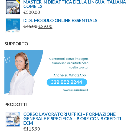
PREZZO
PREZZO
MASTER IN DIDATTICA DELLA LINGUA ITALIANA
COME L2
ORIGINALE
ATTUALE
€
500.00
ERA:
È:
ICDL MODULO ONLINE ESSENTIALS
€100.00.
€69.00.
IL
IL
€
45.00
€
39.00
PREZZO
PREZZO
ORIGINALE
ATTUALE
SUPPORTO
ERA:
È:
€45.00.
€39.00.
PRODOTTI
CORSO LAVORATORI UFFICI – FORMAZIONE
GENERALE E SPECIFICA – 8 ORE CON 8 CREDITI
ECM
€
115.90