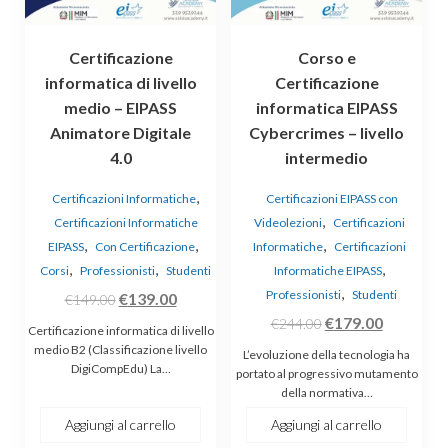
Certificazione
Corso e
informatica di livello
Certificazione
medio – EIPASS
informatica EIPASS
Animatore Digitale
Cybercrimes – livello
4.0
intermedio
,
Certificazioni Informatiche
Certificazioni EIPASS con
,
Certificazioni Informatiche
Videolezioni
Certificazioni
,
,
,
EIPASS
Con Certificazione
Informatiche
Certificazioni
,
,
,
Corsi
Professionisti
Studenti
Informatiche EIPASS
,
Professionisti
Studenti
Il
Il
€
139.00
€
149.00
Il
Il
prezzo
prezzo
€
179.00
€
244.00
Certificazione informatica di livello
prezzo
prezzo
originale
attuale
medio B2 (Classificazione livello
L’evoluzione della tecnologia ha
DigiCompEdu) La…
originale
attuale
era:
è:
portato al progressivo mutamento
della normativa…
era:
è:
€149.00.
€139.00.
€244.00.
€179.00.
Aggiungi al carrello
Aggiungi al carrello