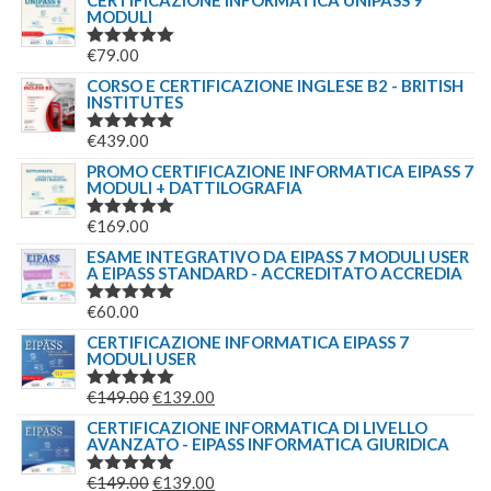
MODULI
€
79.00
VALUTATO
5.00
SU 5
CORSO E CERTIFICAZIONE INGLESE B2 - BRITISH
INSTITUTES
€
439.00
VALUTATO
5.00
SU 5
PROMO CERTIFICAZIONE INFORMATICA EIPASS 7
MODULI + DATTILOGRAFIA
€
169.00
VALUTATO
5.00
SU 5
ESAME INTEGRATIVO DA EIPASS 7 MODULI USER
A EIPASS STANDARD - ACCREDITATO ACCREDIA
€
60.00
VALUTATO
5.00
SU 5
CERTIFICAZIONE INFORMATICA EIPASS 7
MODULI USER
IL
IL
€
149.00
€
139.00
VALUTATO
5.00
SU 5
PREZZO
PREZZO
CERTIFICAZIONE INFORMATICA DI LIVELLO
AVANZATO - EIPASS INFORMATICA GIURIDICA
ORIGINALE
ATTUALE
ERA:
È:
IL
IL
€
149.00
€
139.00
VALUTATO