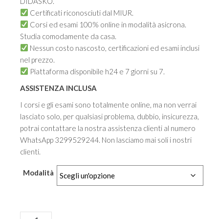
DIDASKO.
Certificati riconosciuti dal MIUR.
Corsi ed esami 100% online in modalità asicrona.
Studia comodamente da casa.
Nessun costo nascosto, certificazioni ed esami inclusi
nel prezzo.
Piattaforma disponibile h24 e 7 giorni su 7.
ASSISTENZA INCLUSA
I corsi e gli esami sono totalmente online, ma non verrai
lasciato solo, per qualsiasi problema, dubbio, insicurezza,
potrai contattare la nostra assistenza clienti al numero
WhatsApp 3299529244. Non lasciamo mai soli i nostri
clienti.
Modalità
Corso