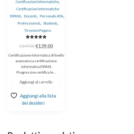
,
Certificazioni Informatiche
Certificazioni Informatiche
,
,
,
EIPASS
Docenti
Personale ATA
,
,
Professionisti
Studenti
Tirocinio Pegaso
Valutato
Il
Il
€
139.00
€
149.00
5.00
su 5
prezzo
prezzo
Certificazione informatica di livello
originale
attuale
avanzato La certificazione
informatica EIPASS
era:
è:
Progressive certifica le…
€149.00.
€139.00.
Aggiungi al carrello
Aggiungi alla lista
dei desideri