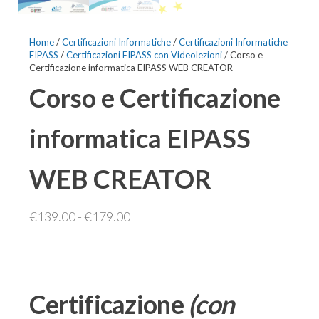
Home
/
Certificazioni Informatiche
/
Certificazioni Informatiche
EIPASS
/
Certificazioni EIPASS con Videolezioni
/ Corso e
Certificazione informatica EIPASS WEB CREATOR
Corso e Certificazione
informatica EIPASS
WEB CREATOR
Fascia
€
139.00
-
€
179.00
di
prezzo:
da
€139.00
Certificazione
(con
a