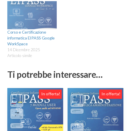
Corso e Certificazione
informatica EIPASS Google
WorkSpace
14 Dicembre 2025
Articolo simile
Ti potrebbe interessare…
In offerta!
In offerta!