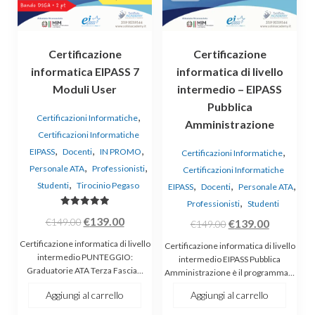
Certificazione
Certificazione
informatica EIPASS 7
informatica di livello
Moduli User
intermedio – EIPASS
Pubblica
,
Certificazioni Informatiche
Amministrazione
Certificazioni Informatiche
,
,
,
,
EIPASS
Docenti
IN PROMO
Certificazioni Informatiche
,
,
Personale ATA
Professionisti
Certificazioni Informatiche
,
,
,
,
Studenti
Tirocinio Pegaso
EIPASS
Docenti
Personale ATA
,
Professionisti
Studenti
Valutato
Il
Il
€
139.00
€
149.00
Il
Il
€
139.00
5.00
€
149.00
su 5
prezzo
prezzo
prezzo
prezzo
Certificazione informatica di livello
Certificazione informatica di livello
originale
attuale
originale
attuale
intermedio PUNTEGGIO:
intermedio EIPASS Pubblica
Graduatorie ATA Terza Fascia…
era:
è:
Amministrazione è il programma…
era:
è:
€149.00.
€139.00.
€149.00.
€139.00.
Aggiungi al carrello
Aggiungi al carrello