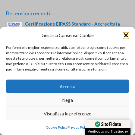
5.00
su 5
Recensioni recenti
Certificazione EIPASS Standard - Accreditata
ACCREDIA
Gestisci Consenso Cookie
di Fabiana Quattrocchi
Valutato
5
su 5
Corso e Certificazione Dattilografia
Per fornire le migliori esperienze, utilizziamo tecnologie come i cookie per
memorizzare e/o accedere alle informazioni del dispositivo. Il consenso a
di Iolanda
queste tecnologie ci permetterà di elaborare dati come il comportamento di
Valutato
5
su 5
navigazione o ID unici su questo sito. Non acconsentire o ritirare il consenso
Esame integrativo da EIPASS 7 Moduli User a
può influire negativamente su alcune caratteristiche e funzioni.
EIPASS Standard - Accreditato ACCREDIA
di francesca paola b.
Valutato
5
Accetta
su 5
Corso e Certificazione informatica EIPASS 7
Moduli User con videolezioni
Nega
di francesca paola b.
Valutato
5
su 5
Certificazione informatica EIPASS 7 Moduli User
Visualizza le preferenze
Sito Fidato
di Gianluca Di Giacomo
Valutato
5
Cookie Policy
Privacy Policy
su 5
Verificato da Trustindex