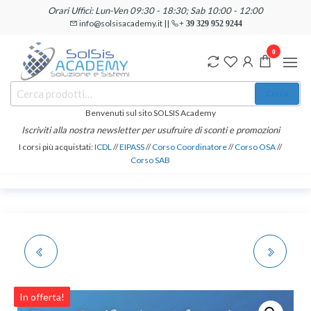
Salta
Orari Uffici: Lun-Ven 09:30 - 18:30; Sab 10:00 - 12:00
e
info@solsisacademy.it ||
+ 39 329 952 9244
vai
0
al
contenuto
SOLSIS
Cerca:
Corsi e
Cerca
Certificazioni
Academy
Informatiche
Benvenuti sul sito SOLSIS Academy
e
Iscriviti alla nostra newsletter per usufruire di sconti e promozioni
Linguistiche
I corsi più acquistati:
ICDL
//
EIPASS
//
Corso Coordinatore
//
Corso OSA
//
Corso SAB
CORSO E
PREPARAZIONE ALLA
CERTIFICAZIONE
DISCUSSIONE DI
In offerta!