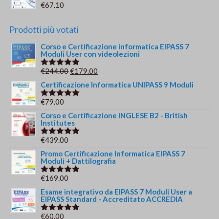
€
67.10
Prodotti più votati
Corso e Certificazione informatica EIPASS 7
Moduli User con videolezioni
Il
Il
€
244.00
€
179.00
Valutato
5.00
su 5
prezzo
prezzo
Certificazione Informatica UNIPASS 9 Moduli
originale
attuale
€
79.00
Valutato
era:
è:
5.00
su 5
Corso e Certificazione INGLESE B2 - British
€244.00.
€179.00.
Institutes
€
439.00
Valutato
5.00
su 5
Promo Certificazione Informatica EIPASS 7
Moduli + Dattilografia
€
169.00
Valutato
5.00
su 5
Esame integrativo da EIPASS 7 Moduli User a
EIPASS Standard - Accreditato ACCREDIA
€
60.00
Valutato