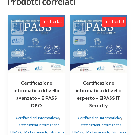
Prodotti correlati
In offerta!
In offerta!
Certificazione
Certificazione
informatica di livello
informatica di livello
avanzato – EIPASS
esperto – EIPASS IT
DPO
Security
,
,
Certificazioni Informatiche
Certificazioni Informatiche
Certificazioni Informatiche
Certificazioni Informatiche
,
,
,
,
EIPASS
Professionisti
Studenti
EIPASS
Professionisti
Studenti