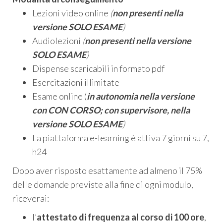
Lezioni video online
(
non presenti nella
versione SOLO ESAME
)
Audiolezioni
(
non presenti nella versione
SOLO ESAME
)
Dispense scaricabili in formato pdf
Esercitazioni illimitate
Esame online (
in autonomia nella versione
con CON CORSO; con supervisore,
nella
versione SOLO ESAME
)
La piattaforma e-learning è attiva 7 giorni su 7,
h24
Dopo aver risposto esattamente ad almeno il 75%
delle domande previste alla fine di ogni modulo,
riceverai:
l’
attestato di frequenza al corso di 100 ore
,