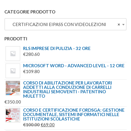
€149.00.
€139.00.
5.00
SU 5
PREZZO
PREZZO
ORIGINALE
ATTUALE
CATEGORIE PRODOTTO
ERA:
È:
CERTIFICAZIONI EIPASS CON VIDEOLEZIONI
×
€149.00.
€139.00.
PRODOTTI
RLS IMPRESE DI PULIZIA - 32 ORE
€
280.60
MICROSOFT WORD - ADVANCED LEVEL - 12 ORE
€
109.80
CORSO DI ABILITAZIONE PER LAVORATORI
ADDETTI ALLA CONDUZIONE DI CARRELLI
INDUSTRIALI SEMOVENTI - PATENTINO
MULETTO
€
350.00
CORSO E CERTIFICAZIONE FORDSGA: GESTIONE
DOCUMENTALE, SISTEMI INFORMATICI NELLE
ISTITUZIONI SCOLASTICHE
IL
IL
€
100.00
€
69.00