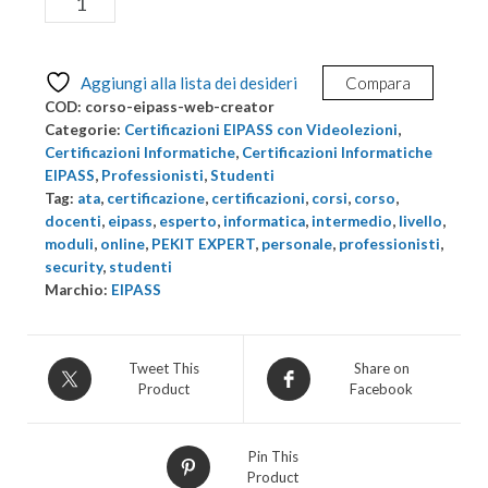
Aggiungi al carrello
e
Certificazione
informatica
Aggiungi alla lista dei desideri
Compara
EIPASS
COD:
corso-eipass-web-creator
WEB
Categorie:
Certificazioni EIPASS con Videolezioni
,
CREATOR
Certificazioni Informatiche
,
Certificazioni Informatiche
EIPASS
,
Professionisti
,
Studenti
quantità
Tag:
ata
,
certificazione
,
certificazioni
,
corsi
,
corso
,
docenti
,
eipass
,
esperto
,
informatica
,
intermedio
,
livello
,
moduli
,
online
,
PEKIT EXPERT
,
personale
,
professionisti
,
security
,
studenti
Marchio:
EIPASS
Tweet This
Share on
Product
Facebook
Pin This
Product