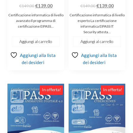
Il
Il
Il
Il
€
139.00
€
139.00
€
149.00
€
149.00
prezzo
prezzo
prezzo
prezzo
Certificazione informatica di livello
Certificazione informatica di livello
originale
attuale
originale
attuale
avanzato Il programma di
esperto La certificazione
certificazione EIPASS…
informatica EIPASS IT
era:
è:
era:
è:
Security attesta…
€149.00.
€139.00.
€149.00.
€139.00.
Aggiungi al carrello
Aggiungi al carrello
Aggiungi alla lista
Aggiungi alla lista
dei desideri
dei desideri
In offerta!
In offerta!